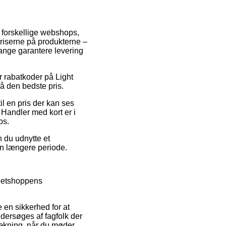
s forskellige webshops,
priserne på produkterne –
gange garantere levering
r rabatkoder på Light
å den bedste pris.
il en pris der kan ses
Handler med kort er i
ps.
 du udnytte et
en længere periode.
 netshoppens
e en sikkerhed for at
undersøges af fagfolk der
ækning, når du møder