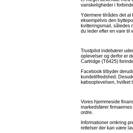
vanskeligheder i forbind
Ydermere tilrådes det at 
eksempelvis den byttepolit
kvitteringsmail, således
du leder efter en vare til
Trustpilot indebærer ud
oplevelser og derfor er d
Cartridge (T6425) forinde
Facebook tilbyder derudo
kundetilfredshed. Desude
købsoplevelsen, hvilket t
Vores hjemmeside finansi
markedsfører firmaernes 
ordre.
Informationer omkring pro
rettelser der kan være la