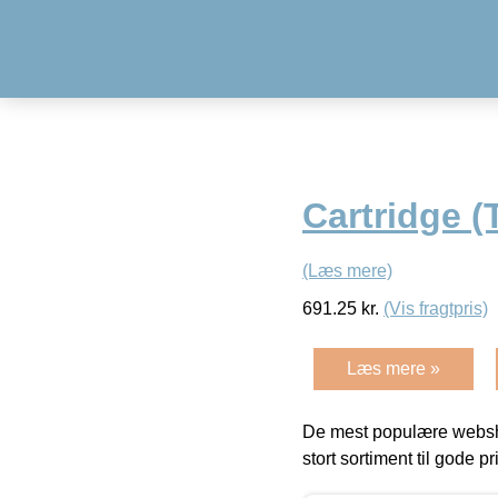
Cartridge (
(Læs mere)
691.25
kr.
(Vis fragtpris)
Læs mere »
De mest populære websho
stort sortiment til gode pr