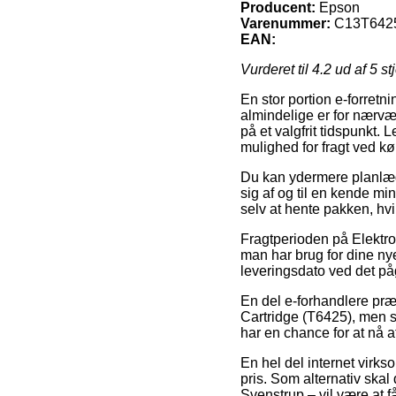
Producent:
Epson
Varenummer:
C13T642
EAN:
Vurderet til
4.2
ud af 5 st
En stor portion e-forretn
almindelige er for nærvær
på et valgfrit tidspunkt.
mulighed for fragt ved kø
Du kan ydermere planlægge
sig af og til en kende mi
selv at hente pakken, hvi
Fragtperioden på Elektro
man har brug for dine nye
leveringsdato ved det p
En del e-forhandlere præ
Cartridge (T6425), men s
har en chance for at nå a
En hel del internet virks
pris. Som alternativ skal
Svenstrup – vil være at f