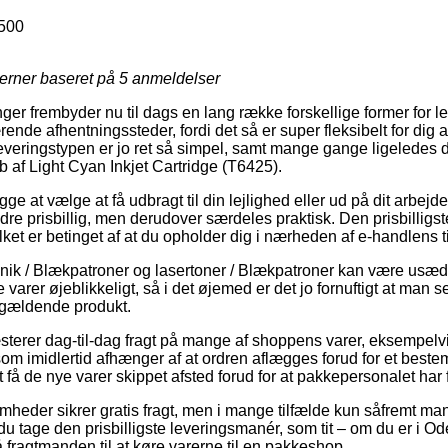
500
jerner baseret på
5
anmeldelser
inger frembyder nu til dags en lang række forskellige former for l
ende afhentningssteder, fordi det så er super fleksibelt for dig 
 Leveringstypen er jo ret så simpel, samt mange gange ligeledes 
b af Light Cyan Inkjet Cartridge (T6425).
 at vælge at få udbragt til din lejlighed eller ud på dit arbejd
ndre prisbillig, men derudover særdeles praktisk. Den prisbilligst
lket er betinget af at du opholder dig i nærheden af e-handlens t
nik / Blækpatroner og lasertoner / Blækpatroner kan være usæd
 varer øjeblikkeligt, så i det øjemed er det jo fornuftigt at man 
ågældende produkt.
sterer dag-til-dag fragt på mange af shoppens varer, eksempelvi
om imidlertid afhænger af at ordren aflægges forud for et bestem
t få de nye varer skippet afsted forud for at pakkepersonalet har f
omheder sikrer gratis fragt, men i mange tilfælde kun såfremt man 
 du tage den prisbilligste leveringsmanér, som tit – om du er i O
å fragtmanden til at køre varerne til en pakkeshop.