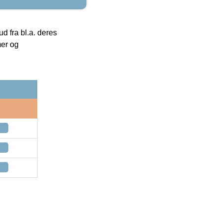
 fra bl.a. deres
mer og