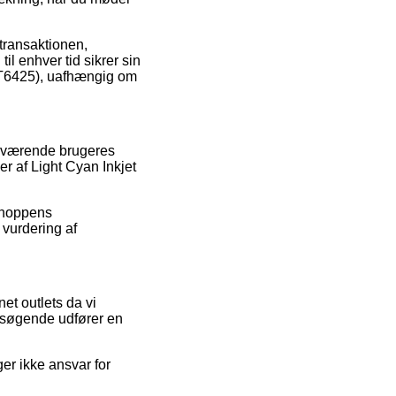
 transaktionen,
il enhver tid sikrer sin
 (T6425), uafhængig om
nuværende brugeres
er af Light Cyan Inkjet
 shoppens
 vurdering af
et outlets da vi
besøgende udfører en
er ikke ansvar for