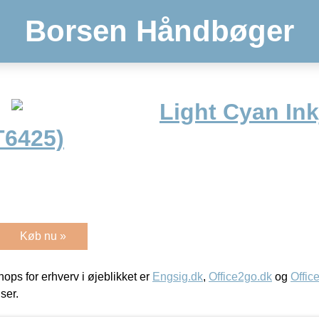
Borsen Håndbøger
Light Cyan Ink
T6425)
Køb nu »
ps for erhverv i øjeblikket er
Engsig.dk
,
Office2go.dk
og
Offic
iser.