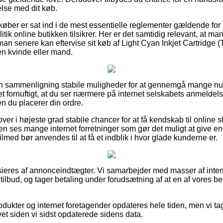
else med dit køb.
køber er sat ind i de mest essentielle reglementer gældende for
ik online butikken tilsikrer. Her er det samtidig relevant, at man t
 man senere kan eftervise sit køb af Light Cyan Inkjet Cartridge
 en kvinde eller mand.
en sammenligning stabile muligheder for at gennemgå mange 
et fornuftigt, at du ser nærmere på internet selskabets anmeldels
n du placerer din ordre.
ver i højeste grad stabile chancer for at få kendskab til online
n ses mange internet forretninger som gør det muligt at give en
ilmed bør anvendes til at få et indblik i hvor glade kunderne er.
eres af annonceindtægter. Vi samarbejder med masser af intern
tilbud, og tager betaling under forudsætning af at en af vores 
dukter og internet foretagender opdateres hele tiden, men vi tag
vet siden vi sidst opdaterede sidens data.