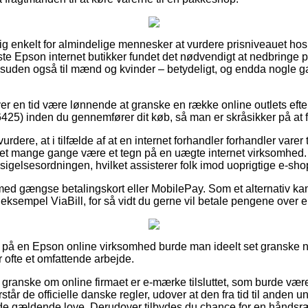
tig enkelt for almindelige mennesker at vurdere prisniveauet ho
este Epson internet butikker fundet det nødvendigt at nedbringe 
desuden også til mænd og kvinder – betydeligt, og endda nogle 
ver en tid være lønnende at granske en række online outlets efte
6425) inden du gennemfører dit køb, så man er skråsikker på at f
dere, at i tilfælde af at en internet forhandler forhandler varer t
 det mange gange være et tegn på en uægte internet virksomhed. 
ndsigelsesordningen, hvilket assisterer folk imod uoprigtige e-sho
 med gængse betalingskort eller MobilePay. Som et alternativ kan
 eksempel ViaBill, for så vidt du gerne vil betale pengene over 
r på en Epson online virksomhed burde man ideelt set granske
 ofte et omfattende arbejde.
 at granske om online firmaet er e-mærke tilsluttet, som burde vær
står de officielle danske regler, udover at den fra tid til anden 
e gældende love. Derudover tilbydes du chance for en håndsr