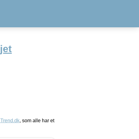
jet
eTrend.dk
, som alle har et