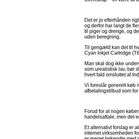
Det er jo efterhånden rig
og derfor har langt de fl
til piger og drenge, og 
uden beregning.
Til gengæld kan det til h
Cyan Inkjet Cartridge (T
Man skal dog ikke undervur
som urealistisk lav, bør
hvert fald omsluttet af I
Vi foreslår generelt køb
afbetalingstilbud som for
Forud for at nogen købe
handelsaftale, men det er
Et alternativt forslag er
internet virksomheden for
er meget bekendte med d