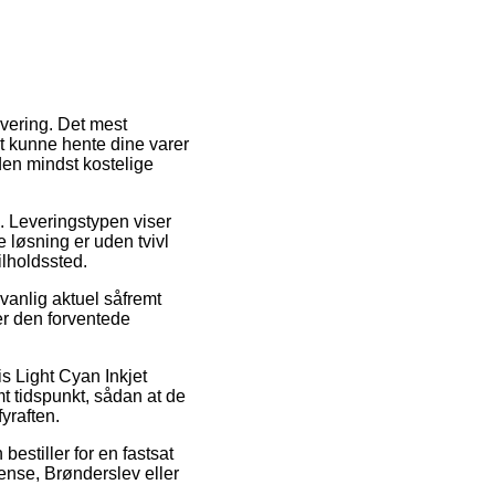
evering. Det mest
at kunne hente dine varer
den mindst kostelige
e. Leveringstypen viser
e løsning er uden tvivl
ilholdssted.
vanlig aktuel såfremt
ser den forventede
s Light Cyan Inkjet
t tidspunkt, sådan at de
yraften.
bestiller for en fastsat
dense, Brønderslev eller