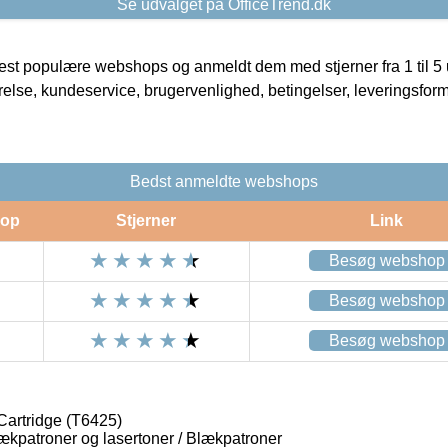
Se udvalget på OfficeTrend.dk
t populære webshops og anmeldt dem med stjerner fra 1 til 5 ud
rrelse, kundeservice, brugervenlighed, betingelser, leveringsfor
Bedst anmeldte webshops
op
Stjerner
Link
Besøg webshop
Besøg webshop
Besøg webshop
Cartridge (T6425)
lækpatroner og lasertoner / Blækpatroner