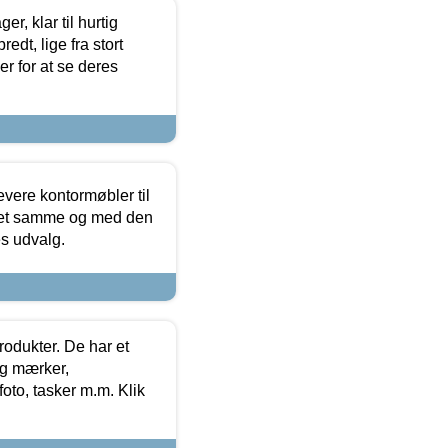
, klar til hurtig
edt, lige fra stort
er for at se deres
evere kontormøbler til
 det samme og med den
es udvalg.
rodukter. De har et
og mærker,
foto, tasker m.m. Klik