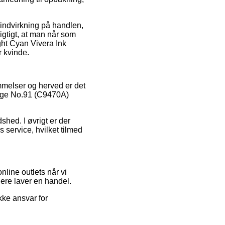
indvirkning på handlen,
vigtigt, at man når som
ight Cyan Vivera Ink
r kvinde.
ømmelser og herved er det
idge No.91 (C9470A)
dshed. I øvrigt er der
 service, hvilket tilmed
line outlets når vi
dere laver en handel.
kke ansvar for