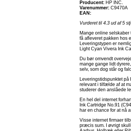
Producent:
HP INC.
Varenummer:
C9470A
EAN:
Vurderet til
4.3
ud af 5 st
Mange online selskaber ti
få afleveret pakken hos e
Leveringstypen er nemlig
Light Cyan Vivera Ink C
Du bør omvendt overveje a
mange gange lidt dyrere, 
selv, som dog står og fal
Leveringstidspunktet på 
relevant i tilfælde af at 
studerer den anslåede le
En hel del internet forh
Ink Cartridge No.91 (C947
har en chance for at nå a
Visse internet firmaer ti
præcis sum. I øvrigt sku
Aarhus, Holbæk eller Ribe