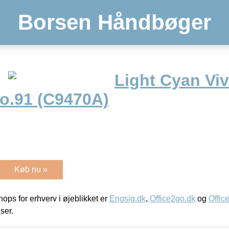
Borsen Håndbøger
Light Cyan Viv
No.91 (C9470A)
Køb nu »
ps for erhverv i øjeblikket er
Engsig.dk
,
Office2go.dk
og
Offic
iser.