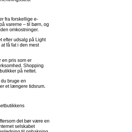
 fra forskellige e-
å varerne – til børn, og
 uden omkostninger.
 efter udsalg på Light
t få fat i den mest
r en pris som er
e virksomhed. Shopping
butikker på nettet.
e du bruge en
ver et længere tidsrum.
netbutikkens
eftersom det bør være en
nternet selskabet
 anledning til opbakning,