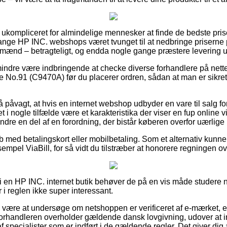
 ukompliceret for almindelige mennesker at finde de bedste priser
ange HP INC. webshops været tvunget til at nedbringe priserne p
 og mænd – betragteligt, og endda nogle gange præstere levering
indre være indbringende at checke diverse forhandlere på nettet
 No.91 (C9470A) før du placerer ordren, sådan at man er sikret a
påvagt, at hvis en internet webshop udbyder en vare til salg fo
t i nogle tilfælde være et karakteristika der viser en fup onlin
ndre en del af en forordning, der bistår køberen overfor uærlige 
øb med betalingskort eller mobilbetaling. Som et alternativ kunn
sempel ViaBill, for så vidt du tilstræber at honorere regningen o
 en HP INC. internet butik behøver de på en vis måde studere 
 i reglen ikke super interessant.
e være at undersøge om netshoppen er verificeret af e-mærket, 
t forhandleren overholder gældende dansk lovgivning, udover at i
af specialister som er indført i de gældende regler. Det giver dig