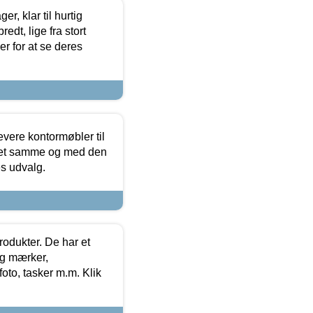
, klar til hurtig
edt, lige fra stort
er for at se deres
evere kontormøbler til
 det samme og med den
es udvalg.
rodukter. De har et
og mærker,
foto, tasker m.m. Klik