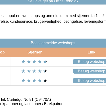
Se udvalget på OfficeTrend.dk
t populære webshops og anmeldt dem med stjerner fra 1 til 5 ud
rrelse, kundeservice, brugervenlighed, betingelser, leveringsfor
Bedst anmeldte webshops
op
Stjerner
Link
Besøg webshop
Besøg webshop
Besøg webshop
 Ink Cartridge No.91 (C9470A)
lækpatroner og lasertoner / Blækpatroner