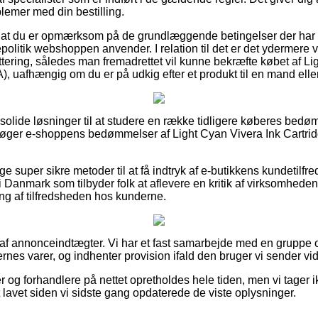
lemer med din bestilling.
t at du er opmærksom på de grundlæggende betingelser der har 
epolitik webshoppen anvender. I relation til det er det ydermere 
vittering, således man fremadrettet vil kunne bekræfte købet af L
, uafhængig om du er på udkig efter et produkt til en mand elle
d solide løsninger til at studere en række tidligere køberes bed
rsøger e-shoppens bedømmelser af Light Cyan Vivera Ink Cartr
ge super sikre metoder til at få indtryk af e-butikkens kundetilfre
Danmark som tilbyder folk at aflevere en kritik af virksomhedens
ing af tilfredsheden hos kunderne.
 af annonceindtægter. Vi har et fast samarbejde med en gruppe on
nes varer, og indhenter provision ifald den bruger vi sender vi
 og forhandlere på nettet opretholdes hele tiden, men vi tager i
t lavet siden vi sidste gang opdaterede de viste oplysninger.