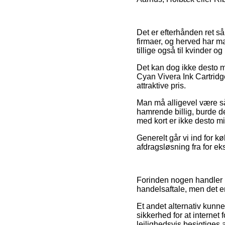
Det er efterhånden ret så
firmaer, og herved har m
tillige også til kvinder
Det kan dog ikke desto m
Cyan Vivera Ink Cartridge
attraktive pris.
Man må alligevel være så 
hamrende billig, burde de
med kort er ikke desto mi
Generelt går vi ind for k
afdragsløsning fra for ek
Forinden nogen handler i
handelsaftale, men det er
Et andet alternativ kunn
sikkerhed for at interne
lejlighedsvis besigtiges 