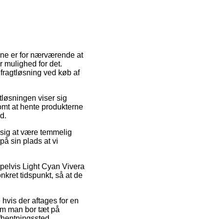
erne er for nærværende at
r mulighed for det.
fragtløsning ved køb af
tløsningen viser sig
somt at hente produkterne
d.
 sig at være temmelig
på sin plads at vi
pelvis Light Cyan Vivera
nkret tidspunkt, så at de
hvis der aftages for en
 om man bor tæt på
afhentningssted.