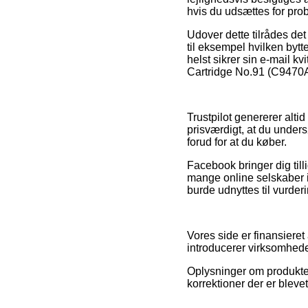
hvis du udsættes for prob
Udover dette tilrådes de
til eksempel hvilken bytt
helst sikrer sin e-mail k
Cartridge No.91 (C9470A)
Trustpilot genererer alti
prisværdigt, at du unde
forud for at du køber.
Facebook bringer dig tilli
mange online selskaber i 
burde udnyttes til vurder
Vores side er finansieret
introducerer virksomheder
Oplysninger om produkter
korrektioner der er bleve