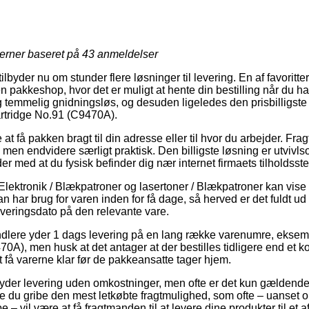
jerner baseret på
43
anmeldelser
lbyder nu om stunder flere løsninger til levering. En af favoritt
n pakkeshop, hvor det er muligt at hente din bestilling når du ha
 temmelig gnidningsløs, og desuden ligeledes den prisbilligste 
artridge No.91 (C9470A).
t få pakken bragt til din adresse eller til hvor du arbejder. Frag
men endvidere særligt praktisk. Den billigste løsning er utvivl
der med at du fysisk befinder dig nær internet firmaets tilholdsste
Elektronik / Blækpatroner og lasertoner / Blækpatroner kan vise
man har brug for varen inden for få dage, så herved er det fuldt ud 
veringsdato på den relevante vare.
andlere yder 1 dags levering på en lang række varenumre, eksem
0A), men husk at det antager at der bestilles tidligere end et ko
t få varerne klar før de pakkeansatte tager hjem.
lbyder levering uden omkostninger, men ofte er det kun gældende 
lle du gribe den mest letkøbte fragtmulighed, som ofte – uanset
 – vil være at få fragtmanden til at levere dine produkter til et 