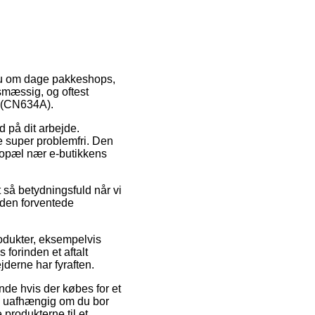
r nu om dage pakkeshops,
smæssig, og oftest
2 (CN634A).
ud på dit arbejde.
e super problemfri. Den
r bopæl nær e-butikkens
 så betydningsfuld når vi
 den forventede
rodukter, eksempelvis
forinden et aftalt
jderne har fyraften.
de hvis der købes for et
 – uafhængig om du bor
 produkterne til et