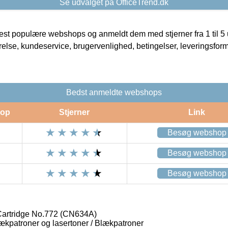
Se udvalget på OfficeTrend.dk
t populære webshops og anmeldt dem med stjerner fra 1 til 5 ud
rrelse, kundeservice, brugervenlighed, betingelser, leveringsfor
Bedst anmeldte webshops
op
Stjerner
Link
Besøg webshop
Besøg webshop
Besøg webshop
 Cartridge No.772 (CN634A)
lækpatroner og lasertoner / Blækpatroner