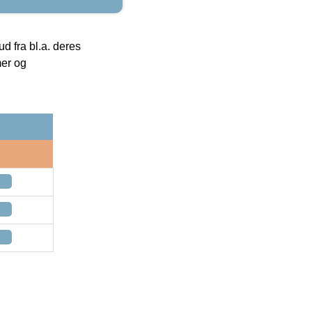
 fra bl.a. deres
mer og