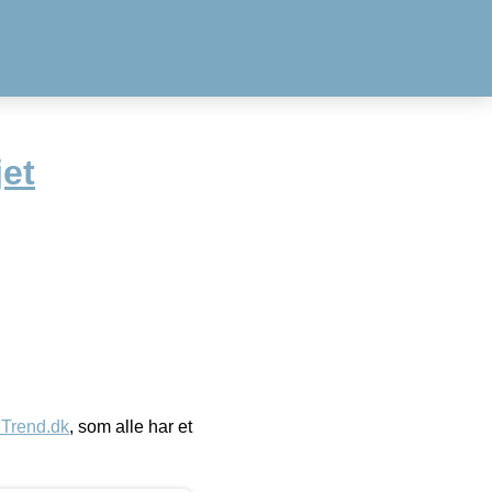
jet
eTrend.dk
, som alle har et