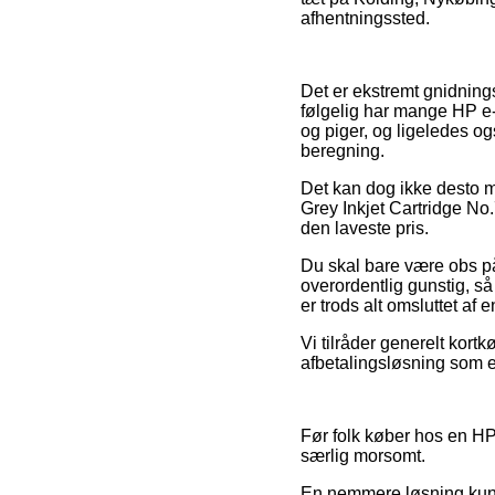
afhentningssted.
Det er ekstremt gnidningsl
følgelig har mange HP e-f
og piger, og ligeledes og
beregning.
Det kan dog ikke desto mi
Grey Inkjet Cartridge No.
den laveste pris.
Du skal bare være obs på,
overordentlig gunstig, så
er trods alt omsluttet af
Vi tilråder generelt kort
afbetalingsløsning som e
Før folk køber hos en HP s
særlig morsomt.
En nemmere løsning kunn