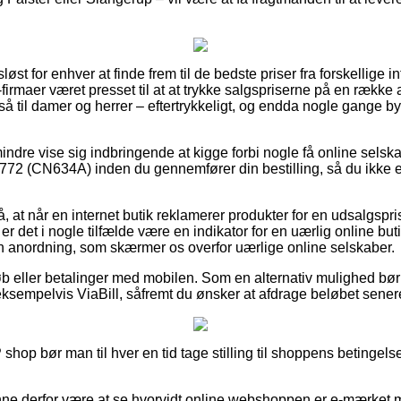
øst for enhver at finde frem til de bedste priser fra forskellige i
irmaer været presset til at at trykke salgspriserne på en række a
så til damer og herrer – eftertrykkeligt, og endda nogle gange 
ndre vise sig indbringende at kigge forbi nogle få online selska
772 (CN634A) inden du gennemfører din bestilling, så du ikke er 
 at når en internet butik reklamerer produkter for en udsalgspri
 er det i nogle tilfælde være en indikator for en uærlig online bu
 en anordning, som skærmer os overfor uærlige online selskaber.
køb eller betalinger med mobilen. Som en alternativ mulighed bø
ksempelvis ViaBill, såfremt du ønsker at afdrage beløbet sener
hop bør man til hver en tid tage stilling til shoppens betingelser
e derfor være at se hvorvidt online webshoppen er e-mærket m