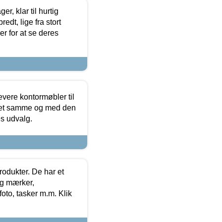
, klar til hurtig
edt, lige fra stort
er for at se deres
evere kontormøbler til
 det samme og med den
es udvalg.
rodukter. De har et
og mærker,
foto, tasker m.m. Klik