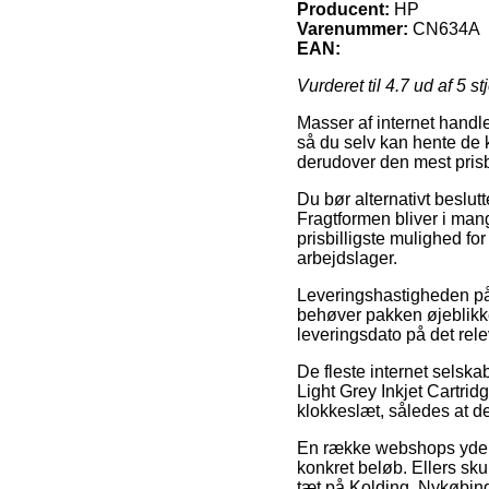
Producent:
HP
Varenummer:
CN634A
EAN:
Vurderet til
4.7
ud af 5 st
Masser af internet handl
så du selv kan hente de 
derudover den mest prisb
Du bør alternativt beslutte
Fragtformen bliver i man
prisbilligste mulighed fo
arbejdslager.
Leveringshastigheden på 
behøver pakken øjeblikkel
leveringsdato på det rel
De fleste internet selsk
Light Grey Inkjet Cartri
klokkeslæt, således at de
En række webshops yder 
konkret beløb. Ellers sk
tæt på Kolding, Nykøbing 