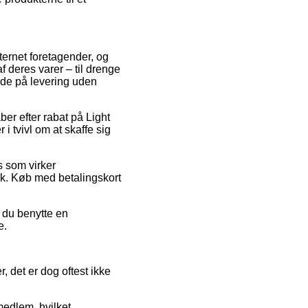
nternet foretagender, og
f deres varer – til drenge
byde på levering uden
ber efter rabat på Light
i tvivl om at skaffe sig
s som virker
tik. Køb med betalingskort
r du benytte en
e.
, det er dog oftest ikke
edlem, hvilket