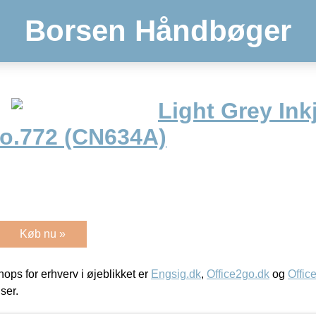
Borsen Håndbøger
Light Grey Ink
No.772 (CN634A)
Køb nu »
ps for erhverv i øjeblikket er
Engsig.dk
,
Office2go.dk
og
Offic
iser.