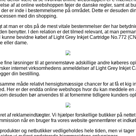
velse af at online webshoppen føjer de danske regler, samt at b
der er inde i bestemmelserne på området. Dette er desuden din lej
ocessen med din shopping.
igt at man er obs på de mest vitale bestemmelser der har betydni
n benytter. I den relation er det tilmed relevant, at man perma
 vil kunne bevidne købet af Light Grey Inkjet Cartridge No.772 (
re eller dame.
sse fine løsninger til at gennemstøve adskillige andre køberes o
forsker internet virksomhedens anmeldelser af Light Grey Inkjet 
ger din bestilling.
mme måde relativt hensigtsmæssige chancer for at få et kig ind
hed. Her er der endda online webshops hvor du kan meddele en
om desuden bør anvendes til at fornemme tidligere kunders opl
et af reklameindtægter. Vi hjælper forskellige butikker på nette
ommission når en bruger fra vores website gennemfører et indkø
rodukter og netbutikker vedligeholdes hele tiden, men vi tager