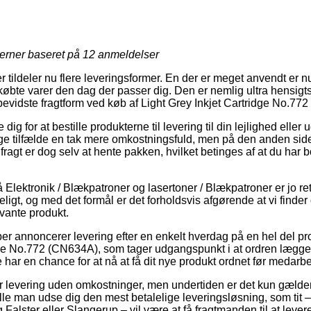
jerner baseret på
12
anmeldelser
er tildeler nu flere leveringsformer. En der er meget anvendt e
købte varer den dag der passer dig. Den er nemlig ultra hensigt
evidste fragtform ved køb af Light Grey Inkjet Cartridge No.77
 dig for at bestille produkterne til levering til din lejlighed eller 
ge tilfælde en tak mere omkostningsfuld, men på den anden sid
r fragt er dog selv at hente pakken, hvilket betinges af at du ha
Elektronik / Blækpatroner og lasertoner / Blækpatroner er jo ret
igt, og med det formål er det forholdsvis afgørende at vi finder
evante produkt.
aber annoncerer levering efter en enkelt hverdag på en hel del p
dge No.772 (CN634A), som tager udgangspunkt i at ordren lægges 
 har en chance for at nå at få dit nye produkt ordnet før medarbe
levering uden omkostninger, men undertiden er det kun gælden
ulle man udse dig den mest betalelige leveringsløsning, som tit
Falster eller Slangerup – vil være at få fragtmanden til at levere