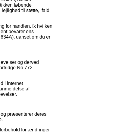
utikken løbende
lighed til støtte, ifald
ng for handlen, fx hvilken
nent bevarer ens
CN634A), uanset om du er
plevelser og derved
Cartridge No.772
 i internet
 anmeldelse af
evelser.
t og præsenterer deres
b.
 forbehold for ændringer