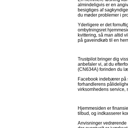
almindeligvis er en angi
besigtiges af sagkyndige 
du møder problemer i pr
Yderligere er det fornuft
ombytningsret hjemmeside
kvittering, så man altid
på gaveindkøb til en her
Trustpilot bringer dig vi
anbefaler vi, at du efter
(CN634A) forinden du læg
Facebook indebærer på sa
forhandlerens pålidelig
virksomhedens service, s
Hjemmesiden er finansier
tilbud, og indkasserer k
Anvisninger vedrørende p