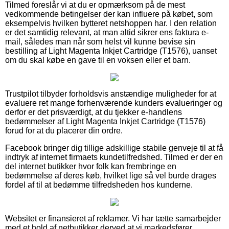
Tilmed foreslår vi at du er opmærksom på de mest
vedkommende betingelser der kan influere på købet, som
eksempelvis hvilken bytteret netshoppen har. I den relation
er det samtidig relevant, at man altid sikrer ens faktura e-
mail, således man når som helst vil kunne bevise sin
bestilling af Light Magenta Inkjet Cartridge (T1576), uanset
om du skal købe en gave til en voksen eller et barn.
Trustpilot tilbyder forholdsvis anstændige muligheder for at
evaluere ret mange forhenværende kunders evalueringer og
derfor er det prisværdigt, at du tjekker e-handlens
bedømmelser af Light Magenta Inkjet Cartridge (T1576)
forud for at du placerer din ordre.
Facebook bringer dig tillige adskillige stabile genveje til at få
indtryk af internet firmaets kundetilfredshed. Tilmed er der en
del internet butikker hvor folk kan frembringe en
bedømmelse af deres køb, hvilket lige så vel burde drages
fordel af til at bedømme tilfredsheden hos kunderne.
Websitet er finansieret af reklamer. Vi har tætte samarbejder
med et hold af netbutikker derved at vi markedsfører