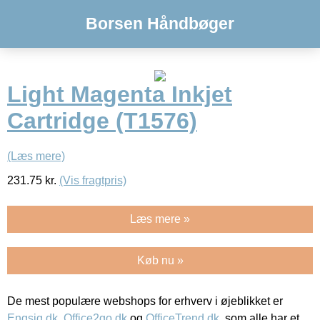
Borsen Håndbøger
Light Magenta Inkjet
Cartridge (T1576)
(Læs mere)
231.75
kr.
(Vis fragtpris)
Læs mere »
Køb nu »
De mest populære webshops for erhverv i øjeblikket er
Engsig.dk
,
Office2go.dk
og
OfficeTrend.dk
, som alle har et