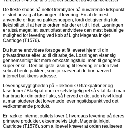
De fleste shops på nettet frembyder på nuværende tidspunkt
et stort udvalg af løsninger til levering. En af de mest
anvendte er lige nu pakkeshoppen, fordi det giver dig fuld
fleksibilitet til at hente ordren når der er tid til det. Løsningen
er altså meget let, samt oftest endvidere den mest betalelige
mulighed for levering ved køb af Light Magenta Inkjet
Cartridge (T1576).
Du kunne endvidere forsøge at få leveret hjem til din
privatadresse eller ud til dit arbejde. Løsningen viser sig
gennemsnitligt lidt mere omkostningsfuld, men til gengæld
super enkel. Den billigste løsning til levering er uden tvivl
selv at hente pakken, som jo kræver at du bor nærved
internet butikkens adresse.
Leveringsdygtigheden på Elektronik / Blækpatroner og
lasertoner / Blækpatroner er selvfølgelig ret så vital ifald man
har brug for din ordre fluks, så herved er det uden tvivl klogt
at man studerer det forventede leveringstidspunkt ved det
vedkommende produkt.
En række internet outlets lover 1 hverdags levering på deres
primære produkter, eksempelvis Light Magenta Inkjet
Cartridge (T1576), som alligevel kræver at orden realiseres