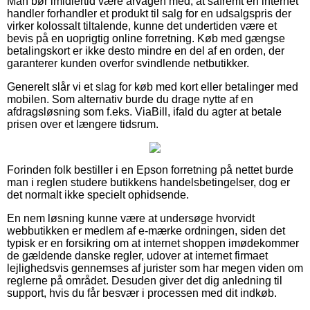
Man bør imidlertid være årvågen med, at såfremt en internet
handler forhandler et produkt til salg for en udsalgspris der
virker kolossalt tiltalende, kunne det undertiden være et
bevis på en uoprigtig online forretning. Køb med gængse
betalingskort er ikke desto mindre en del af en orden, der
garanterer kunden overfor svindlende netbutikker.
Generelt slår vi et slag for køb med kort eller betalinger med
mobilen. Som alternativ burde du drage nytte af en
afdragsløsning som f.eks. ViaBill, ifald du agter at betale
prisen over et længere tidsrum.
Forinden folk bestiller i en Epson forretning på nettet burde
man i reglen studere butikkens handelsbetingelser, dog er
det normalt ikke specielt ophidsende.
En nem løsning kunne være at undersøge hvorvidt
webbutikken er medlem af e-mærke ordningen, siden det
typisk er en forsikring om at internet shoppen imødekommer
de gældende danske regler, udover at internet firmaet
lejlighedsvis gennemses af jurister som har megen viden om
reglerne på området. Desuden giver det dig anledning til
support, hvis du får besvær i processen med dit indkøb.