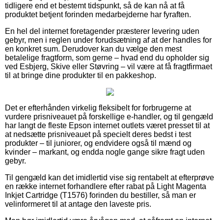
tidligere end et bestemt tidspunkt, så de kan nå at få
produktet betjent forinden medarbejderne har fyraften.
En hel del internet foretagender præsterer levering uden
gebyr, men i reglen under forudsætning af at der handles for
en konkret sum. Derudover kan du vælge den mest
betalelige fragtform, som gerne – hvad end du opholder sig
ved Esbjerg, Skive eller Støvring – vil være at få fragtfirmaet
til at bringe dine produkter til en pakkeshop.
Det er efterhånden virkelig fleksibelt for forbrugerne at
vurdere prisniveauet på forskellige e-handler, og til gengæld
har langt de fleste Epson internet outlets været presset til at
at nedsætte prisniveauet på specielt deres bedst i test
produkter – til juniorer, og endvidere også til mænd og
kvinder – markant, og endda nogle gange sikre fragt uden
gebyr.
Til gengæld kan det imidlertid vise sig rentabelt at efterprøve
en række internet forhandlere efter rabat på Light Magenta
Inkjet Cartridge (T1576) forinden du bestiller, så man er
velinformeret til at antage den laveste pris.