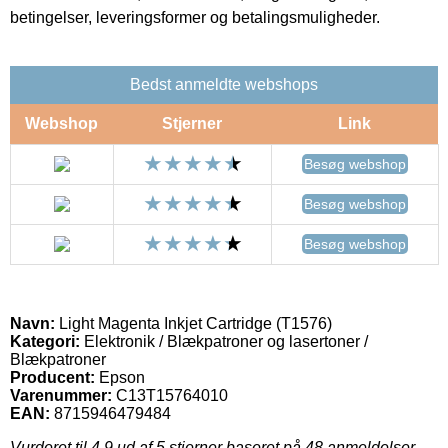
betingelser, leveringsformer og betalingsmuligheder.
Bedst anmeldte webshops
Webshop
Stjerner
Link
Besøg webshop
Besøg webshop
Besøg webshop
Navn:
Light Magenta Inkjet Cartridge (T1576)
Kategori:
Elektronik / Blækpatroner og lasertoner /
Blækpatroner
Producent:
Epson
Varenummer:
C13T15764010
EAN:
8715946479484
Vurderet til
4.9
ud af 5 stjerner baseret på
48
anmeldelser