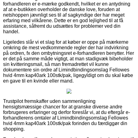
forhandleren er e-mærke godkendt, hvilket er en antydning
af at e-butikken overholder de danske love, foruden at
netshoppen jævnligt ses til af sagkyndige der har meget
erfaring med vilkårene. Dette er en god lejlighed til at få
assistance, såfremt du udsættes for problemer ved din
handel.
Ligeledes slår vi et slag for at køber er oppe på mærkerne
omkring de mest vedkommende regler der har indvirkning
på ordren, fx den ombytningsret e-forhandleren benytter. Her
er det på samme måde vigtigt, at man stadigvæk bibeholder
sin kvitteringsmail, så man fremadrettet vil kunne
dokumentere sin ordre af Limindbindingsomslag Fellowes
hvid 4mm kap40ark 100stk/pak, ligegyldigt om du skal købe
en gave til en kvinde eller mand.
Trustpilot fremskaffer uden sammenligning
hensigtsmæssige chancer for at granske diverse andre
forbrugeres erfaringer og derfor foreslår vi, at du eftergår e-
forhandlerens omtaler af Limindbindingsomslag Fellowes
hvid 4mm kap40ark 100stk/pak forinden du færdiggør din
shopping.