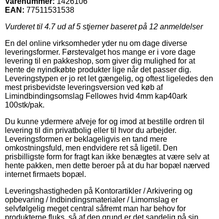
Varenummer:
1426106
EAN:
77511531538
Vurderet til
4.7
ud af 5 stjerner baseret på
12
anmeldelser
En del online virksomheder yder nu om dage diverse
leveringsformer. Førstevalget hos mange er i vore dage
levering til en pakkeshop, som giver dig mulighed for at
hente de nyindkøbte produkter lige når det passer dig.
Leveringstypen er jo ret let gængelig, og oftest ligeledes den
mest prisbevidste leveringsversion ved køb af
Limindbindingsomslag Fellowes hvid 4mm kap40ark
100stk/pak.
Du kunne ydermere afveje for og imod at bestille ordren til
levering til din privatbolig eller til hvor du arbejder.
Leveringsformen er beklageligvis en tand mere
omkostningsfuld, men endvidere ret så ligetil. Den
prisbilligste form for fragt kan ikke benægtes at være selv at
hente pakken, men dette beroer på at du har bopæl nærved
internet firmaets bopæl.
Leveringshastigheden på Kontorartikler / Arkivering og
opbevaring / Indbindingsmaterialer / Limomslag er
selvfølgelig meget central såfremt man har behov for
produkterne fluks, så af den grund er det sandelig på sin