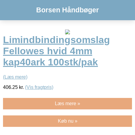
Borsen Håndbøger
Limindbindingsomslag
Fellowes hvid 4mm
kap40ark 100stk/pak
(Læs mere)
406.25
kr.
(Vis fragtpris)
Læs mere »
Køb nu »