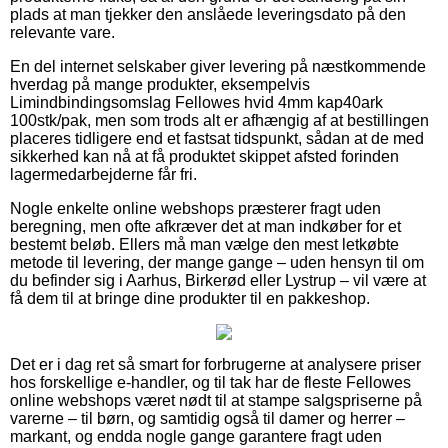
plads at man tjekker den anslåede leveringsdato på den
relevante vare.
En del internet selskaber giver levering på næstkommende
hverdag på mange produkter, eksempelvis
Limindbindingsomslag Fellowes hvid 4mm kap40ark
100stk/pak, men som trods alt er afhængig af at bestillingen
placeres tidligere end et fastsat tidspunkt, sådan at de med
sikkerhed kan nå at få produktet skippet afsted forinden
lagermedarbejderne får fri.
Nogle enkelte online webshops præsterer fragt uden
beregning, men ofte afkræver det at man indkøber for et
bestemt beløb. Ellers må man vælge den mest letkøbte
metode til levering, der mange gange – uden hensyn til om
du befinder sig i Aarhus, Birkerød eller Lystrup – vil være at
få dem til at bringe dine produkter til en pakkeshop.
Det er i dag ret så smart for forbrugerne at analysere priser
hos forskellige e-handler, og til tak har de fleste Fellowes
online webshops været nødt til at stampe salgspriserne på
varerne – til børn, og samtidig også til damer og herrer –
markant, og endda nogle gange garantere fragt uden