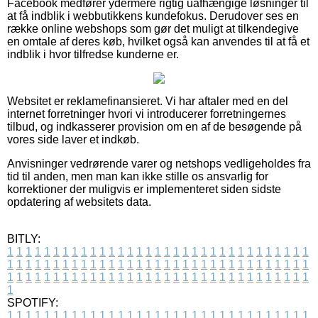
Facebook medfører ydermere rigtig uafhængige løsninger til
at få indblik i webbutikkens kundefokus. Derudover ses en
række online webshops som gør det muligt at tilkendegive
en omtale af deres køb, hvilket også kan anvendes til at få et
indblik i hvor tilfredse kunderne er.
Websitet er reklamefinansieret. Vi har aftaler med en del
internet forretninger hvori vi introducerer forretningernes
tilbud, og indkasserer provision om en af de besøgende på
vores side laver et indkøb.
Anvisninger vedrørende varer og netshops vedligeholdes fra
tid til anden, men man kan ikke stille os ansvarlig for
korrektioner der muligvis er implementeret siden sidste
opdatering af websitets data.
BITLY:
1
1
1
1
1
1
1
1
1
1
1
1
1
1
1
1
1
1
1
1
1
1
1
1
1
1
1
1
1
1
1
1
1
1
1
1
1
1
1
1
1
1
1
1
1
1
1
1
1
1
1
1
1
1
1
1
1
1
1
1
1
1
1
1
1
1
1
1
1
1
1
1
1
1
1
1
1
1
1
1
1
1
1
1
1
1
1
1
1
1
1
1
1
1
1
1
1
1
1
1
SPOTIFY:
1
1
1
1
1
1
1
1
1
1
1
1
1
1
1
1
1
1
1
1
1
1
1
1
1
1
1
1
1
1
1
1
1