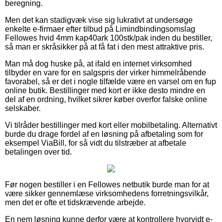
beregning.
Men det kan stadigvæk vise sig lukrativt at undersøge
enkelte e-firmaer efter tilbud på Limindbindingsomslag
Fellowes hvid 4mm kap40ark 100stk/pak inden du bestiller,
så man er skråsikker på at få fat i den mest attraktive pris.
Man må dog huske på, at ifald en internet virksomhed
tilbyder en vare for en salgspris der virker himmelråbende
favorabel, så er det i nogle tilfælde være en varsel om en fup
online butik. Bestillinger med kort er ikke desto mindre en
del af en ordning, hvilket sikrer køber overfor falske online
selskaber.
Vi tilråder bestillinger med kort eller mobilbetaling. Alternativt
burde du drage fordel af en løsning på afbetaling som for
eksempel ViaBill, for så vidt du tilstræber at afbetale
betalingen over tid.
Før nogen bestiller i en Fellowes netbutik burde man for at
være sikker gennemlæse virksomhedens forretningsvilkår,
men det er ofte et tidskrævende arbejde.
En nem løsning kunne derfor være at kontrollere hvorvidt e-