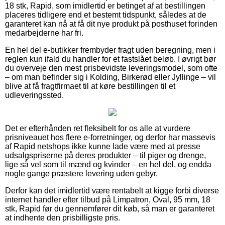
18 stk, Rapid, som imidlertid er betinget af at bestillingen
placeres tidligere end et bestemt tidspunkt, således at de
garanteret kan nå at få dit nye produkt på posthuset forinden
medarbejderne har fri.
En hel del e-butikker frembyder fragt uden beregning, men i
reglen kun ifald du handler for et fastslået beløb. I øvrigt bør
du overveje den mest prisbevidste leveringsmodel, som ofte
– om man befinder sig i Kolding, Birkerød eller Jyllinge – vil
blive at få fragtfirmaet til at køre bestillingen til et
udleveringssted.
Det er efterhånden ret fleksibelt for os alle at vurdere
prisniveauet hos flere e-forretninger, og derfor har massevis
af Rapid netshops ikke kunne lade være med at presse
udsalgspriserne på deres produkter – til piger og drenge,
lige så vel som til mænd og kvinder – en hel del, og endda
nogle gange præstere levering uden gebyr.
Derfor kan det imidlertid være rentabelt at kigge forbi diverse
internet handler efter tilbud på Limpatron, Oval, 95 mm, 18
stk, Rapid før du gennemfører dit køb, så man er garanteret
at indhente den prisbilligste pris.