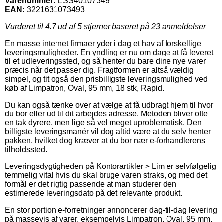
Varenummer:
ESS40107349
EAN:
3221631073493
Vurderet til
4.7
ud af 5 stjerner baseret på
23
anmeldelser
En masse internet firmaer yder i dag et hav af forskellige
leveringsmuligheder. En yndling er nu om dage at få leveret
til et udleveringssted, og så henter du bare dine nye varer
præcis når det passer dig. Fragtformen er altså vældig
simpel, og tit også den prisbilligste leveringsmulighed ved
køb af Limpatron, Oval, 95 mm, 18 stk, Rapid.
Du kan også tænke over at vælge at få udbragt hjem til hvor
du bor eller ud til dit arbejdes adresse. Metoden bliver ofte
en tak dyrere, men lige så vel meget uproblematisk. Den
billigste leveringsmanér vil dog altid være at du selv henter
pakken, hvilket dog kræver at du bor nær e-forhandlerens
tilholdssted.
Leveringsdygtigheden på Kontorartikler > Lim er selvfølgelig
temmelig vital hvis du skal bruge varen straks, og med det
formål er det rigtig passende at man studerer den
estimerede leveringsdato på det relevante produkt.
En stor portion e-forretninger annoncerer dag-til-dag levering
på massevis af varer, eksempelvis Limpatron, Oval, 95 mm,