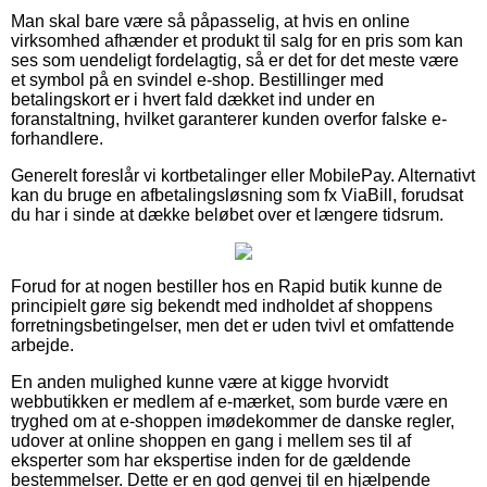
Man skal bare være så påpasselig, at hvis en online
virksomhed afhænder et produkt til salg for en pris som kan
ses som uendeligt fordelagtig, så er det for det meste være
et symbol på en svindel e-shop. Bestillinger med
betalingskort er i hvert fald dækket ind under en
foranstaltning, hvilket garanterer kunden overfor falske e-
forhandlere.
Generelt foreslår vi kortbetalinger eller MobilePay. Alternativt
kan du bruge en afbetalingsløsning som fx ViaBill, forudsat
du har i sinde at dække beløbet over et længere tidsrum.
Forud for at nogen bestiller hos en Rapid butik kunne de
principielt gøre sig bekendt med indholdet af shoppens
forretningsbetingelser, men det er uden tvivl et omfattende
arbejde.
En anden mulighed kunne være at kigge hvorvidt
webbutikken er medlem af e-mærket, som burde være en
tryghed om at e-shoppen imødekommer de danske regler,
udover at online shoppen en gang i mellem ses til af
eksperter som har ekspertise inden for de gældende
bestemmelser. Dette er en god genvej til en hjælpende