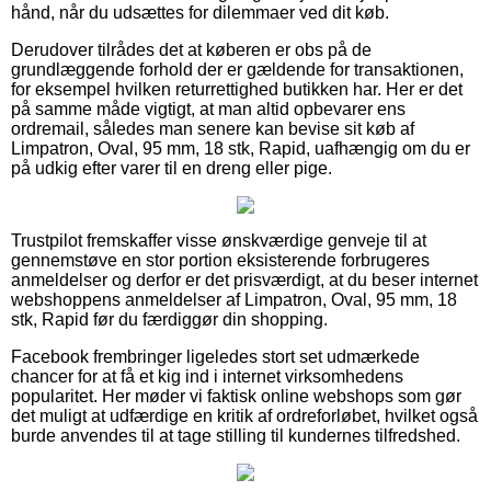
hånd, når du udsættes for dilemmaer ved dit køb.
Derudover tilrådes det at køberen er obs på de
grundlæggende forhold der er gældende for transaktionen,
for eksempel hvilken returrettighed butikken har. Her er det
på samme måde vigtigt, at man altid opbevarer ens
ordremail, således man senere kan bevise sit køb af
Limpatron, Oval, 95 mm, 18 stk, Rapid, uafhængig om du er
på udkig efter varer til en dreng eller pige.
Trustpilot fremskaffer visse ønskværdige genveje til at
gennemstøve en stor portion eksisterende forbrugeres
anmeldelser og derfor er det prisværdigt, at du beser internet
webshoppens anmeldelser af Limpatron, Oval, 95 mm, 18
stk, Rapid før du færdiggør din shopping.
Facebook frembringer ligeledes stort set udmærkede
chancer for at få et kig ind i internet virksomhedens
popularitet. Her møder vi faktisk online webshops som gør
det muligt at udfærdige en kritik af ordreforløbet, hvilket også
burde anvendes til at tage stilling til kundernes tilfredshed.