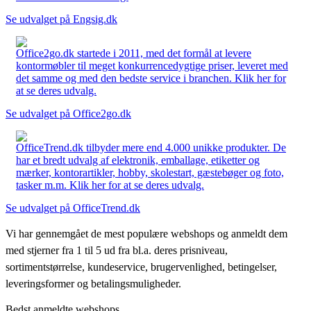
Se udvalget på Engsig.dk
Office2go.dk startede i 2011, med det formål at levere
kontormøbler til meget konkurrencedygtige priser, leveret med
det samme og med den bedste service i branchen. Klik her for
at se deres udvalg.
Se udvalget på Office2go.dk
OfficeTrend.dk tilbyder mere end 4.000 unikke produkter. De
har et bredt udvalg af elektronik, emballage, etiketter og
mærker, kontorartikler, hobby, skolestart, gæstebøger og foto,
tasker m.m. Klik her for at se deres udvalg.
Se udvalget på OfficeTrend.dk
Vi har gennemgået de mest populære webshops og anmeldt dem
med stjerner fra 1 til 5 ud fra bl.a. deres prisniveau,
sortimentstørrelse, kundeservice, brugervenlighed, betingelser,
leveringsformer og betalingsmuligheder.
Bedst anmeldte webshops