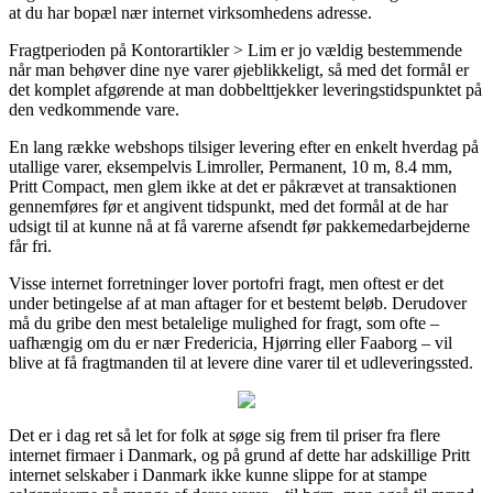
at du har bopæl nær internet virksomhedens adresse.
Fragtperioden på Kontorartikler > Lim er jo vældig bestemmende
når man behøver dine nye varer øjeblikkeligt, så med det formål er
det komplet afgørende at man dobbelttjekker leveringstidspunktet på
den vedkommende vare.
En lang række webshops tilsiger levering efter en enkelt hverdag på
utallige varer, eksempelvis Limroller, Permanent, 10 m, 8.4 mm,
Pritt Compact, men glem ikke at det er påkrævet at transaktionen
gennemføres før et angivent tidspunkt, med det formål at de har
udsigt til at kunne nå at få varerne afsendt før pakkemedarbejderne
får fri.
Visse internet forretninger lover portofri fragt, men oftest er det
under betingelse af at man aftager for et bestemt beløb. Derudover
må du gribe den mest betalelige mulighed for fragt, som ofte –
uafhængig om du er nær Fredericia, Hjørring eller Faaborg – vil
blive at få fragtmanden til at levere dine varer til et udleveringssted.
Det er i dag ret så let for folk at søge sig frem til priser fra flere
internet firmaer i Danmark, og på grund af dette har adskillige Pritt
internet selskaber i Danmark ikke kunne slippe for at stampe