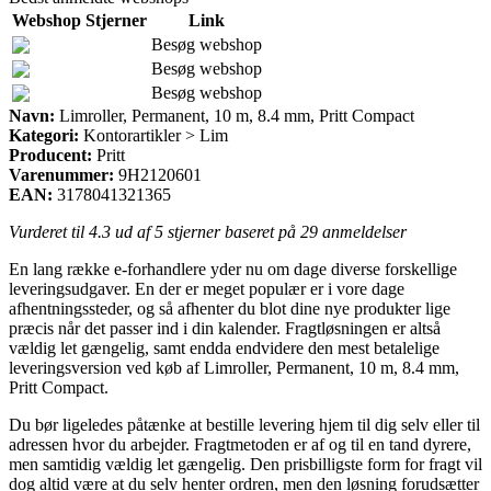
Webshop
Stjerner
Link
Besøg webshop
Besøg webshop
Besøg webshop
Navn:
Limroller, Permanent, 10 m, 8.4 mm, Pritt Compact
Kategori:
Kontorartikler > Lim
Producent:
Pritt
Varenummer:
9H2120601
EAN:
3178041321365
Vurderet til
4.3
ud af 5 stjerner baseret på
29
anmeldelser
En lang række e-forhandlere yder nu om dage diverse forskellige
leveringsudgaver. En der er meget populær er i vore dage
afhentningssteder, og så afhenter du blot dine nye produkter lige
præcis når det passer ind i din kalender. Fragtløsningen er altså
vældig let gængelig, samt endda endvidere den mest betalelige
leveringsversion ved køb af Limroller, Permanent, 10 m, 8.4 mm,
Pritt Compact.
Du bør ligeledes påtænke at bestille levering hjem til dig selv eller til
adressen hvor du arbejder. Fragtmetoden er af og til en tand dyrere,
men samtidig vældig let gængelig. Den prisbilligste form for fragt vil
dog altid være at du selv henter ordren, men den løsning forudsætter