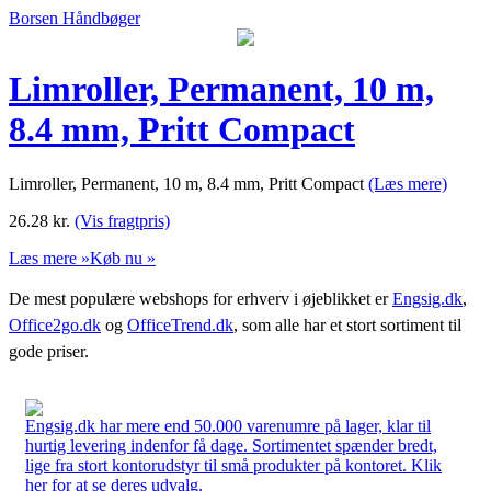
Borsen Håndbøger
Limroller, Permanent, 10 m,
8.4 mm, Pritt Compact
Limroller, Permanent, 10 m, 8.4 mm, Pritt Compact
(Læs mere)
26.28
kr.
(Vis fragtpris)
Læs mere »
Køb nu »
De mest populære webshops for erhverv i øjeblikket er
Engsig.dk
,
Office2go.dk
og
OfficeTrend.dk
, som alle har et stort sortiment til
gode priser.
Engsig.dk har mere end 50.000 varenumre på lager, klar til
hurtig levering indenfor få dage. Sortimentet spænder bredt,
lige fra stort kontorudstyr til små produkter på kontoret. Klik
her for at se deres udvalg.