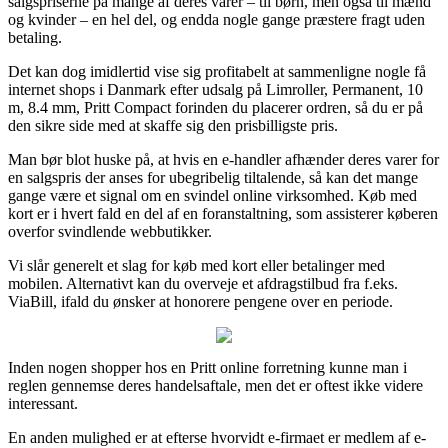
salgspriserne på mange af deres varer – til børn, men også til mænd
og kvinder – en hel del, og endda nogle gange præstere fragt uden
betaling.
Det kan dog imidlertid vise sig profitabelt at sammenligne nogle få
internet shops i Danmark efter udsalg på Limroller, Permanent, 10
m, 8.4 mm, Pritt Compact forinden du placerer ordren, så du er på
den sikre side med at skaffe sig den prisbilligste pris.
Man bør blot huske på, at hvis en e-handler afhænder deres varer for
en salgspris der anses for ubegribelig tiltalende, så kan det mange
gange være et signal om en svindel online virksomhed. Køb med
kort er i hvert fald en del af en foranstaltning, som assisterer køberen
overfor svindlende webbutikker.
Vi slår generelt et slag for køb med kort eller betalinger med
mobilen. Alternativt kan du overveje et afdragstilbud fra f.eks.
ViaBill, ifald du ønsker at honorere pengene over en periode.
Inden nogen shopper hos en Pritt online forretning kunne man i
reglen gennemse deres handelsaftale, men det er oftest ikke videre
interessant.
En anden mulighed er at efterse hvorvidt e-firmaet er medlem af e-