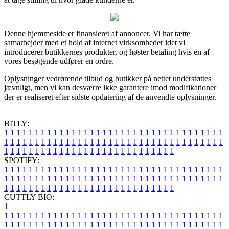
Denne hjemmeside er finansieret af annoncer. Vi har tætte
samarbejder med et hold af internet virksomheder idet vi
introducerer butikkernes produkter, og høster betaling hvis en af
vores besøgende udfører en ordre.
Oplysninger vedrørende tilbud og butikker på nettet understøttes
jævnligt, men vi kan desværre ikke garantere imod modifikationer
der er realiseret efter sidste opdatering af de anvendte oplysninger.
BITLY:
1
1
1
1
1
1
1
1
1
1
1
1
1
1
1
1
1
1
1
1
1
1
1
1
1
1
1
1
1
1
1
1
1
1
1
1
1
1
1
1
1
1
1
1
1
1
1
1
1
1
1
1
1
1
1
1
1
1
1
1
1
1
1
1
1
1
1
1
1
1
1
1
1
1
1
1
1
1
1
1
1
1
1
1
1
1
1
1
1
1
1
1
1
1
1
1
1
1
1
1
SPOTIFY:
1
1
1
1
1
1
1
1
1
1
1
1
1
1
1
1
1
1
1
1
1
1
1
1
1
1
1
1
1
1
1
1
1
1
1
1
1
1
1
1
1
1
1
1
1
1
1
1
1
1
1
1
1
1
1
1
1
1
1
1
1
1
1
1
1
1
1
1
1
1
1
1
1
1
1
1
1
1
1
1
1
1
1
1
1
1
1
1
1
1
1
1
1
1
1
1
1
1
1
1
CUTTLY BIO:
1
1
1
1
1
1
1
1
1
1
1
1
1
1
1
1
1
1
1
1
1
1
1
1
1
1
1
1
1
1
1
1
1
1
1
1
1
1
1
1
1
1
1
1
1
1
1
1
1
1
1
1
1
1
1
1
1
1
1
1
1
1
1
1
1
1
1
1
1
1
1
1
1