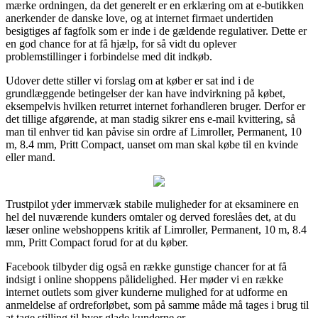
mærke ordningen, da det generelt er en erklæring om at e-butikken
anerkender de danske love, og at internet firmaet undertiden
besigtiges af fagfolk som er inde i de gældende regulativer. Dette er
en god chance for at få hjælp, for så vidt du oplever
problemstillinger i forbindelse med dit indkøb.
Udover dette stiller vi forslag om at køber er sat ind i de
grundlæggende betingelser der kan have indvirkning på købet,
eksempelvis hvilken returret internet forhandleren bruger. Derfor er
det tillige afgørende, at man stadig sikrer ens e-mail kvittering, så
man til enhver tid kan påvise sin ordre af Limroller, Permanent, 10
m, 8.4 mm, Pritt Compact, uanset om man skal købe til en kvinde
eller mand.
Trustpilot yder immervæk stabile muligheder for at eksaminere en
hel del nuværende kunders omtaler og derved foreslåes det, at du
læser online webshoppens kritik af Limroller, Permanent, 10 m, 8.4
mm, Pritt Compact forud for at du køber.
Facebook tilbyder dig også en række gunstige chancer for at få
indsigt i online shoppens pålidelighed. Her møder vi en række
internet outlets som giver kunderne mulighed for at udforme en
anmeldelse af ordreforløbet, som på samme måde må tages i brug til
at tage stilling til hvor glade kunderne er.