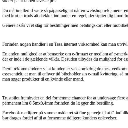
sikker på at få den laveste pris.
Du må imidlertid være så påpasselig, at når en webshop reklamerer en 
med kort er trods alt dækket ind under en regel, der støtter dig imod fu
Generelt slår vi et slag for bestillinger med betalingskort eller mobilb
Forinden nogen handler i en Tesa internet virksomhed kan man utvivls
En anden mulighed er at bemærke om e-firmaet er medlem af e-mærket, h
der er inde i de gældende vilkår. Desuden tilbydes du mulighed for ass
Dertil rekommanderer vi at kunden er vaks omkring de mest vedkommend
essesentielt, at man til enhver tid bibeholder sin e-mail kvittering
man søger produkter til en kvinde eller mand.
Trustpilot frembyder en del fornemme chancer for at undersøge flere 
permanent lim 8,5mx8,4mm forinden du lægger din bestilling.
Facebook medfører på samme måde ret så fine genveje til at få indbl
bør drages fordel af til at fornemme tidligere kunders oplevelser.