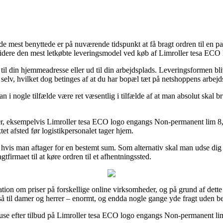
de mest benyttede er på nuværende tidspunkt at få bragt ordren til en 
endvidere den mest letkøbte leveringsmodel ved køb af Limroller tesa
il din hjemmeadresse eller ud til din arbejdsplads. Leveringsformen bliv
selv, hvilket dog betinges af at du har bopæl tæt på netshoppens arbejd
n i nogle tilfælde være ret væsentlig i tilfælde af at man absolut skal b
kter, eksempelvis Limroller tesa ECO logo engangs Non-permanent lim 8
et afsted før logistikpersonalet tager hjem.
un hvis man aftager for en bestemt sum. Som alternativ skal man udse dig
tfirmaet til at køre ordren til et afhentningssted.
mation om priser på forskellige online virksomheder, og på grund af dette 
gså til damer og herrer – enormt, og endda nogle gange yde fragt uden b
ehuse efter tilbud på Limroller tesa ECO logo engangs Non-permanent li