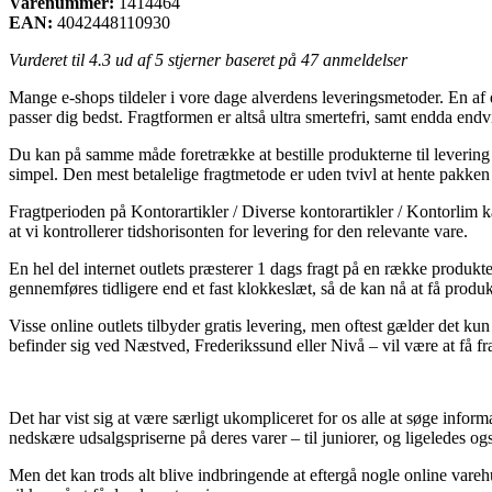
Varenummer:
1414464
EAN:
4042448110930
Vurderet til
4.3
ud af 5 stjerner baseret på
47
anmeldelser
Mange e-shops tildeler i vore dage alverdens leveringsmetoder. En af 
passer dig bedst. Fragtformen er altså ultra smertefri, samt endda 
Du kan på samme måde foretrække at bestille produkterne til levering t
simpel. Den mest betalelige fragtmetode er uden tvivl at hente pakken 
Fragtperioden på Kontorartikler / Diverse kontorartikler / Kontorlim ka
at vi kontrollerer tidshorisonten for levering for den relevante vare.
En hel del internet outlets præsterer 1 dags fragt på en række produ
gennemføres tidligere end et fast klokkeslæt, så de kan nå at få produkt
Visse online outlets tilbyder gratis levering, men oftest gælder det k
befinder sig ved Næstved, Frederikssund eller Nivå – vil være at få frag
Det har vist sig at være særligt ukompliceret for os alle at søge infor
nedskære udsalgspriserne på deres varer – til juniorer, og ligeledes o
Men det kan trods alt blive indbringende at eftergå nogle online var