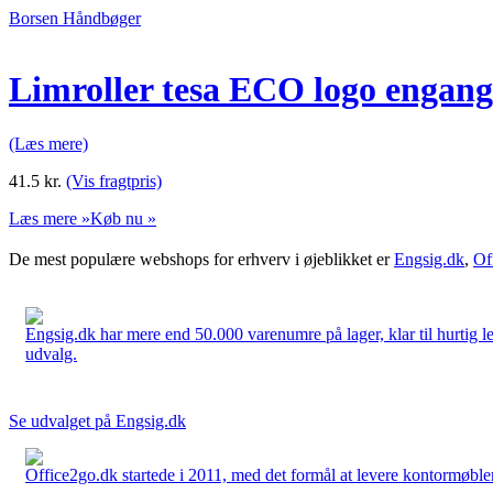
Borsen Håndbøger
Limroller tesa ECO logo enga
(Læs mere)
41.5
kr.
(Vis fragtpris)
Læs mere »
Køb nu »
De mest populære webshops for erhverv i øjeblikket er
Engsig.dk
,
Of
Engsig.dk har mere end 50.000 varenumre på lager, klar til hurtig lev
udvalg.
Se udvalget på Engsig.dk
Office2go.dk startede i 2011, med det formål at levere kontormøbler