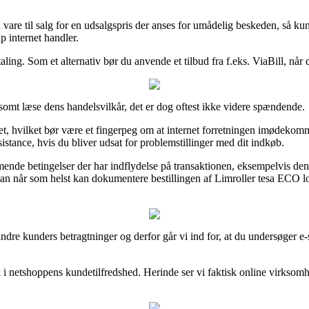
vare til salg for en udsalgspris der anses for umådelig beskeden, så ku
p internet handler.
etaling. Som et alternativ bør du anvende et tilbud fra f.eks. ViaBill, når
omt læse dens handelsvilkår, det er dog oftest ikke videre spændende.
vilket bør være et fingerpeg om at internet forretningen imødekommer de
istance, hvis du bliver udsat for problemstillinger med dit indkøb.
e betingelser der har indflydelse på transaktionen, eksempelvis den byt
, så man når som helst kan dokumentere bestillingen af Limroller tesa 
andre kunders betragtninger og derfor går vi ind for, at du undersøger
ik i netshoppens kundetilfredshed. Herinde ser vi faktisk online virks