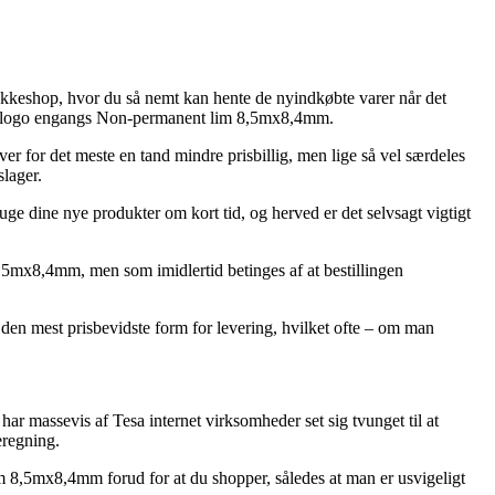
pakkeshop, hvor du så nemt kan hente de nyindkøbte varer når det
 ECO logo engangs Non-permanent lim 8,5mx8,4mm.
er for det meste en tand mindre prisbillig, men lige så vel særdeles
slager.
ruge dine nye produkter om kort tid, og herved er det selvsagt vigtigt
,5mx8,4mm, men som imidlertid betinges af at bestillingen
 den mest prisbevidste form for levering, hvilket ofte – om man
har massevis af Tesa internet virksomheder set sig tvunget til at
eregning.
m 8,5mx8,4mm forud for at du shopper, således at man er usvigeligt