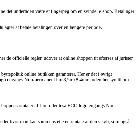
nne det undertiden være et fingerpeg om en svindel e-shop. Betalinger
 du agter at betale betalingen over en længere periode.
 officielle regler, udover at online shoppen tit efterses af jurister
tepolitik online butikken garanterer. Her er det i øvrigt
ECO logo engangs Non-permanent lim 8,5mx8,4mm, uden hensyn til om
 e-shoppens omtaler af Limroller tesa ECO logo engangs Non-
omheder hvor man kan sammensætte en omtale af deres køb, som også