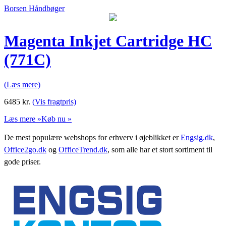
Borsen Håndbøger
Magenta Inkjet Cartridge HC
(771C)
(Læs mere)
6485
kr.
(Vis fragtpris)
Læs mere »
Køb nu »
De mest populære webshops for erhverv i øjeblikket er
Engsig.dk
,
Office2go.dk
og
OfficeTrend.dk
, som alle har et stort sortiment til
gode priser.