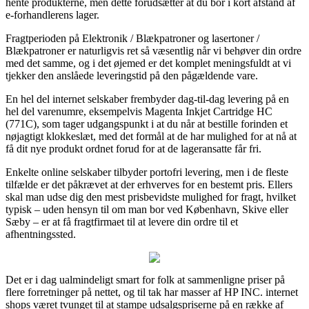
hente produkterne, men dette forudsætter at du bor i kort afstand af
e-forhandlerens lager.
Fragtperioden på Elektronik / Blækpatroner og lasertoner /
Blækpatroner er naturligvis ret så væsentlig når vi behøver din ordre
med det samme, og i det øjemed er det komplet meningsfuldt at vi
tjekker den anslåede leveringstid på den pågældende vare.
En hel del internet selskaber frembyder dag-til-dag levering på en
hel del varenumre, eksempelvis Magenta Inkjet Cartridge HC
(771C), som tager udgangspunkt i at du når at bestille forinden et
nøjagtigt klokkeslæt, med det formål at de har mulighed for at nå at
få dit nye produkt ordnet forud for at de lageransatte får fri.
Enkelte online selskaber tilbyder portofri levering, men i de fleste
tilfælde er det påkrævet at der erhverves for en bestemt pris. Ellers
skal man udse dig den mest prisbevidste mulighed for fragt, hvilket
typisk – uden hensyn til om man bor ved København, Skive eller
Sæby – er at få fragtfirmaet til at levere din ordre til et
afhentningssted.
Det er i dag ualmindeligt smart for folk at sammenligne priser på
flere forretninger på nettet, og til tak har masser af HP INC. internet
shops været tvunget til at stampe udsalgspriserne på en række af