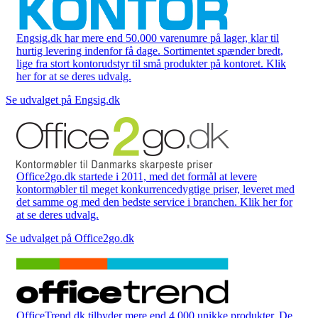
Engsig.dk har mere end 50.000 varenumre på lager, klar til
hurtig levering indenfor få dage. Sortimentet spænder bredt,
lige fra stort kontorudstyr til små produkter på kontoret. Klik
her for at se deres udvalg.
Se udvalget på Engsig.dk
Office2go.dk startede i 2011, med det formål at levere
kontormøbler til meget konkurrencedygtige priser, leveret med
det samme og med den bedste service i branchen. Klik her for
at se deres udvalg.
Se udvalget på Office2go.dk
OfficeTrend.dk tilbyder mere end 4.000 unikke produkter. De