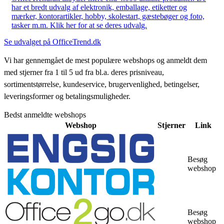
har et bredt udvalg af elektronik, emballage, etiketter og
mærker, kontorartikler, hobby, skolestart, gæstebøger og foto,
tasker m.m. Klik her for at se deres udvalg.
Se udvalget på OfficeTrend.dk
Vi har gennemgået de mest populære webshops og anmeldt dem
med stjerner fra 1 til 5 ud fra bl.a. deres prisniveau,
sortimentstørrelse, kundeservice, brugervenlighed, betingelser,
leveringsformer og betalingsmuligheder.
Bedst anmeldte webshops
Webshop
Stjerner
Link
Besøg
webshop
Besøg
webshop