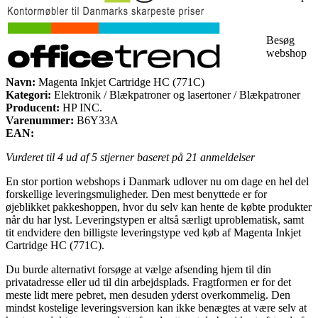
Besøg
webshop
Navn:
Magenta Inkjet Cartridge HC (771C)
Kategori:
Elektronik / Blækpatroner og lasertoner / Blækpatroner
Producent:
HP INC.
Varenummer:
B6Y33A
EAN:
Vurderet til
4
ud af 5 stjerner baseret på
21
anmeldelser
En stor portion webshops i Danmark udlover nu om dage en hel del
forskellige leveringsmuligheder. Den mest benyttede er for
øjeblikket pakkeshoppen, hvor du selv kan hente de købte produkter
når du har lyst. Leveringstypen er altså særligt uproblematisk, samt
tit endvidere den billigste leveringstype ved køb af Magenta Inkjet
Cartridge HC (771C).
Du burde alternativt forsøge at vælge afsending hjem til din
privatadresse eller ud til din arbejdsplads. Fragtformen er for det
meste lidt mere pebret, men desuden yderst overkommelig. Den
mindst kostelige leveringsversion kan ikke benægtes at være selv at