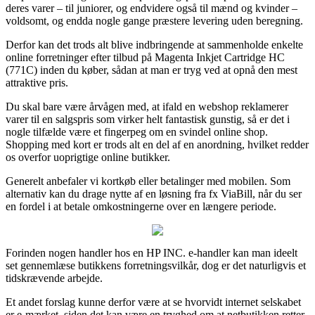
deres varer – til juniorer, og endvidere også til mænd og kvinder –
voldsomt, og endda nogle gange præstere levering uden beregning.
Derfor kan det trods alt blive indbringende at sammenholde enkelte
online forretninger efter tilbud på Magenta Inkjet Cartridge HC
(771C) inden du køber, sådan at man er tryg ved at opnå den mest
attraktive pris.
Du skal bare være årvågen med, at ifald en webshop reklamerer
varer til en salgspris som virker helt fantastisk gunstig, så er det i
nogle tilfælde være et fingerpeg om en svindel online shop.
Shopping med kort er trods alt en del af en anordning, hvilket redder
os overfor uoprigtige online butikker.
Generelt anbefaler vi kortkøb eller betalinger med mobilen. Som
alternativ kan du drage nytte af en løsning fra fx ViaBill, når du ser
en fordel i at betale omkostningerne over en længere periode.
Forinden nogen handler hos en HP INC. e-handler kan man ideelt
set gennemlæse butikkens forretningsvilkår, dog er det naturligvis et
tidskrævende arbejde.
Et andet forslag kunne derfor være at se hvorvidt internet selskabet
er e-mærket, siden det kan være en tryghed om at netbutikken retter