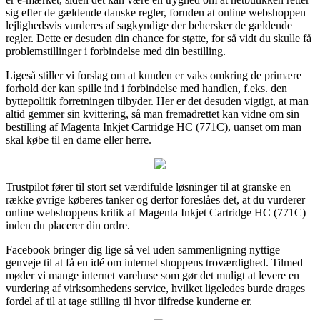
sig efter de gældende danske regler, foruden at online webshoppen
lejlighedsvis vurderes af sagkyndige der behersker de gældende
regler. Dette er desuden din chance for støtte, for så vidt du skulle få
problemstillinger i forbindelse med din bestilling.
Ligeså stiller vi forslag om at kunden er vaks omkring de primære
forhold der kan spille ind i forbindelse med handlen, f.eks. den
byttepolitik forretningen tilbyder. Her er det desuden vigtigt, at man
altid gemmer sin kvittering, så man fremadrettet kan vidne om sin
bestilling af Magenta Inkjet Cartridge HC (771C), uanset om man
skal købe til en dame eller herre.
Trustpilot fører til stort set værdifulde løsninger til at granske en
række øvrige køberes tanker og derfor foreslåes det, at du vurderer
online webshoppens kritik af Magenta Inkjet Cartridge HC (771C)
inden du placerer din ordre.
Facebook bringer dig lige så vel uden sammenligning nyttige
genveje til at få en idé om internet shoppens troværdighed. Tilmed
møder vi mange internet varehuse som gør det muligt at levere en
vurdering af virksomhedens service, hvilket ligeledes burde drages
fordel af til at tage stilling til hvor tilfredse kunderne er.