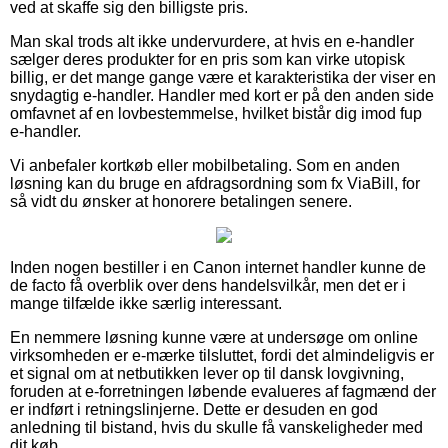
ved at skaffe sig den billigste pris.
Man skal trods alt ikke undervurdere, at hvis en e-handler
sælger deres produkter for en pris som kan virke utopisk
billig, er det mange gange være et karakteristika der viser en
snydagtig e-handler. Handler med kort er på den anden side
omfavnet af en lovbestemmelse, hvilket bistår dig imod fup
e-handler.
Vi anbefaler kortkøb eller mobilbetaling. Som en anden
løsning kan du bruge en afdragsordning som fx ViaBill, for
så vidt du ønsker at honorere betalingen senere.
Inden nogen bestiller i en Canon internet handler kunne de
de facto få overblik over dens handelsvilkår, men det er i
mange tilfælde ikke særlig interessant.
En nemmere løsning kunne være at undersøge om online
virksomheden er e-mærke tilsluttet, fordi det almindeligvis er
et signal om at netbutikken lever op til dansk lovgivning,
foruden at e-forretningen løbende evalueres af fagmænd der
er indført i retningslinjerne. Dette er desuden en god
anledning til bistand, hvis du skulle få vanskeligheder med
dit køb.