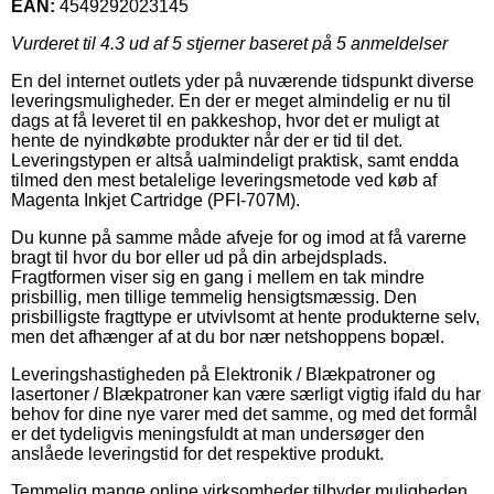
EAN:
4549292023145
Vurderet til
4.3
ud af 5 stjerner baseret på
5
anmeldelser
En del internet outlets yder på nuværende tidspunkt diverse
leveringsmuligheder. En der er meget almindelig er nu til
dags at få leveret til en pakkeshop, hvor det er muligt at
hente de nyindkøbte produkter når der er tid til det.
Leveringstypen er altså ualmindeligt praktisk, samt endda
tilmed den mest betalelige leveringsmetode ved køb af
Magenta Inkjet Cartridge (PFI-707M).
Du kunne på samme måde afveje for og imod at få varerne
bragt til hvor du bor eller ud på din arbejdsplads.
Fragtformen viser sig en gang i mellem en tak mindre
prisbillig, men tillige temmelig hensigtsmæssig. Den
prisbilligste fragttype er utvivlsomt at hente produkterne selv,
men det afhænger af at du bor nær netshoppens bopæl.
Leveringshastigheden på Elektronik / Blækpatroner og
lasertoner / Blækpatroner kan være særligt vigtig ifald du har
behov for dine nye varer med det samme, og med det formål
er det tydeligvis meningsfuldt at man undersøger den
anslåede leveringstid for det respektive produkt.
Temmelig mange online virksomheder tilbyder muligheden