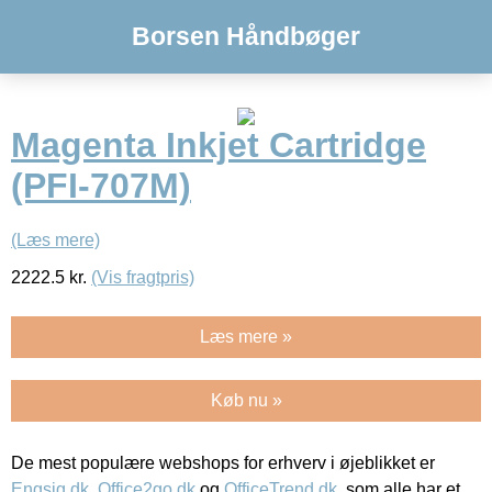
Borsen Håndbøger
Magenta Inkjet Cartridge
(PFI-707M)
(Læs mere)
2222.5
kr.
(Vis fragtpris)
Læs mere »
Køb nu »
De mest populære webshops for erhverv i øjeblikket er
Engsig.dk
,
Office2go.dk
og
OfficeTrend.dk
, som alle har et