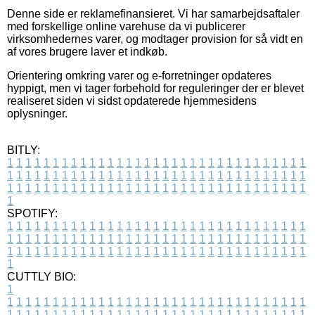
Denne side er reklamefinansieret. Vi har samarbejdsaftaler
med forskellige online varehuse da vi publicerer
virksomhedernes varer, og modtager provision for så vidt en
af vores brugere laver et indkøb.
Orientering omkring varer og e-forretninger opdateres
hyppigt, men vi tager forbehold for reguleringer der er blevet
realiseret siden vi sidst opdaterede hjemmesidens
oplysninger.
BITLY:
1
1
1
1
1
1
1
1
1
1
1
1
1
1
1
1
1
1
1
1
1
1
1
1
1
1
1
1
1
1
1
1
1
1
1
1
1
1
1
1
1
1
1
1
1
1
1
1
1
1
1
1
1
1
1
1
1
1
1
1
1
1
1
1
1
1
1
1
1
1
1
1
1
1
1
1
1
1
1
1
1
1
1
1
1
1
1
1
1
1
1
1
1
1
1
1
1
1
1
1
SPOTIFY:
1
1
1
1
1
1
1
1
1
1
1
1
1
1
1
1
1
1
1
1
1
1
1
1
1
1
1
1
1
1
1
1
1
1
1
1
1
1
1
1
1
1
1
1
1
1
1
1
1
1
1
1
1
1
1
1
1
1
1
1
1
1
1
1
1
1
1
1
1
1
1
1
1
1
1
1
1
1
1
1
1
1
1
1
1
1
1
1
1
1
1
1
1
1
1
1
1
1
1
1
CUTTLY BIO:
1
1
1
1
1
1
1
1
1
1
1
1
1
1
1
1
1
1
1
1
1
1
1
1
1
1
1
1
1
1
1
1
1
1
1
1
1
1
1
1
1
1
1
1
1
1
1
1
1
1
1
1
1
1
1
1
1
1
1
1
1
1
1
1
1
1
1