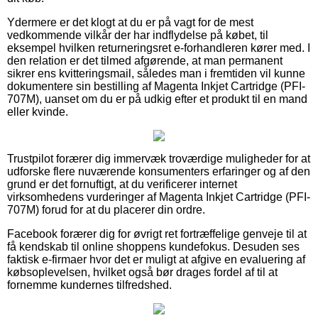
Ydermere er det klogt at du er på vagt for de mest
vedkommende vilkår der har indflydelse på købet, til
eksempel hvilken returneringsret e-forhandleren kører med. I
den relation er det tilmed afgørende, at man permanent
sikrer ens kvitteringsmail, således man i fremtiden vil kunne
dokumentere sin bestilling af Magenta Inkjet Cartridge (PFI-
707M), uanset om du er på udkig efter et produkt til en mand
eller kvinde.
Trustpilot forærer dig immervæk troværdige muligheder for at
udforske flere nuværende konsumenters erfaringer og af den
grund er det fornuftigt, at du verificerer internet
virksomhedens vurderinger af Magenta Inkjet Cartridge (PFI-
707M) forud for at du placerer din ordre.
Facebook forærer dig for øvrigt ret fortræffelige genveje til at
få kendskab til online shoppens kundefokus. Desuden ses
faktisk e-firmaer hvor det er muligt at afgive en evaluering af
købsoplevelsen, hvilket også bør drages fordel af til at
fornemme kundernes tilfredshed.