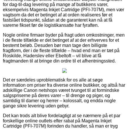
for dag-til-dag levering på mange af butikkens varer,
eksempelvis Magenta Inkjet Cartridge (PFI-707M), men vær
vagtsom da det er betinget af at orden realiseres før et
fastslået tidspunkt, sådan at de garanteret kan nå at få
varerne fikset før de logistikansatte har fyraften.
Nogle online firmaer byder på fragt uden omkostninger, men
i de fleste tilfælde er det betinget af at der erhverves for et
bestemt beløb. Desuden bør man tage den billigste
fragtform, der i de fleste tilfælde – hvad end man er tæt på
Roskilde, Haderslev eller Ebeltoft – vil blive at få
fragtmanden til at bringe din ordre til et afhentningssted.
Det er særdeles uproblematisk for os alle at søge
information om priser fra diverse online butikker, og altså har
adskillige Canon netshops været tvunget til at formindske
salgspriserne på deres varer – til drenge og piger, og
samtidig til damer og herrer – kolossalt, og endda nogle
gange sikre levering uden gebyr.
Det kan trods alt blive fordelagtigt at se nærmere på et par
forskellige online outlets efter rabat på Magenta Inkjet
Cartridge (PFI-707M) forinden du handler, så man er tryg