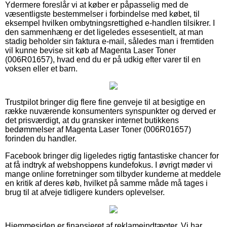
Ydermere foreslår vi at køber er påpasselig med de
væsentligste bestemmelser i forbindelse med købet, til
eksempel hvilken ombytningsrettighed e-handlen tilsikrer. I
den sammenhæng er det ligeledes essesentielt, at man
stadig beholder sin faktura e-mail, således man i fremtiden
vil kunne bevise sit køb af Magenta Laser Toner
(006R01657), hvad end du er på udkig efter varer til en
voksen eller et barn.
Trustpilot bringer dig flere fine genveje til at besigtige en
række nuværende konsumenters synspunkter og derved er
det prisværdigt, at du gransker internet butikkens
bedømmelser af Magenta Laser Toner (006R01657)
forinden du handler.
Facebook bringer dig ligeledes rigtig fantastiske chancer for
at få indtryk af webshoppens kundefokus. I øvrigt møder vi
mange online forretninger som tilbyder kunderne at meddele
en kritik af deres køb, hvilket på samme måde må tages i
brug til at afveje tidligere kunders oplevelser.
Hjemmesiden er finansieret af reklameindtægter. Vi har