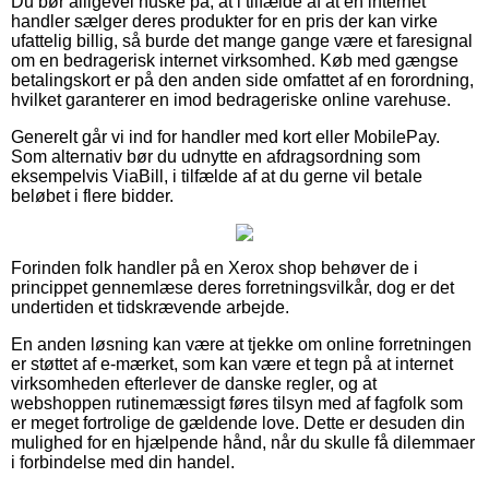
Du bør alligevel huske på, at i tilfælde af at en internet
handler sælger deres produkter for en pris der kan virke
ufattelig billig, så burde det mange gange være et faresignal
om en bedragerisk internet virksomhed. Køb med gængse
betalingskort er på den anden side omfattet af en forordning,
hvilket garanterer en imod bedrageriske online varehuse.
Generelt går vi ind for handler med kort eller MobilePay.
Som alternativ bør du udnytte en afdragsordning som
eksempelvis ViaBill, i tilfælde af at du gerne vil betale
beløbet i flere bidder.
Forinden folk handler på en Xerox shop behøver de i
princippet gennemlæse deres forretningsvilkår, dog er det
undertiden et tidskrævende arbejde.
En anden løsning kan være at tjekke om online forretningen
er støttet af e-mærket, som kan være et tegn på at internet
virksomheden efterlever de danske regler, og at
webshoppen rutinemæssigt føres tilsyn med af fagfolk som
er meget fortrolige de gældende love. Dette er desuden din
mulighed for en hjælpende hånd, når du skulle få dilemmaer
i forbindelse med din handel.