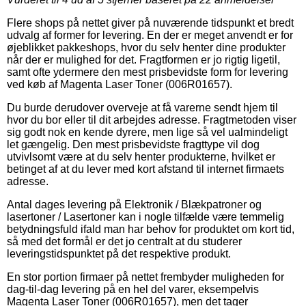
Flere shops på nettet giver på nuværende tidspunkt et bredt
udvalg af former for levering. En der er meget anvendt er for
øjeblikket pakkeshops, hvor du selv henter dine produkter
når der er mulighed for det. Fragtformen er jo rigtig ligetil,
samt ofte ydermere den mest prisbevidste form for levering
ved køb af Magenta Laser Toner (006R01657).
Du burde derudover overveje at få varerne sendt hjem til
hvor du bor eller til dit arbejdes adresse. Fragtmetoden viser
sig godt nok en kende dyrere, men lige så vel ualmindeligt
let gængelig. Den mest prisbevidste fragttype vil dog
utvivlsomt være at du selv henter produkterne, hvilket er
betinget af at du lever med kort afstand til internet firmaets
adresse.
Antal dages levering på Elektronik / Blækpatroner og
lasertoner / Lasertoner kan i nogle tilfælde være temmelig
betydningsfuld ifald man har behov for produktet om kort tid,
så med det formål er det jo centralt at du studerer
leveringstidspunktet på det respektive produkt.
En stor portion firmaer på nettet frembyder muligheden for
dag-til-dag levering på en hel del varer, eksempelvis
Magenta Laser Toner (006R01657), men det tager