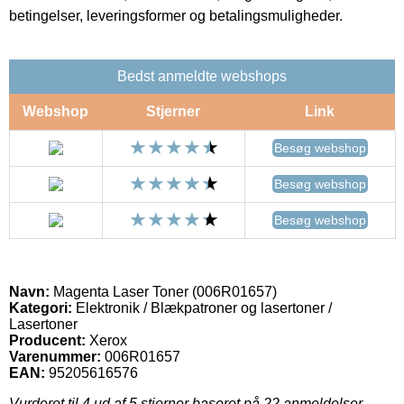
betingelser, leveringsformer og betalingsmuligheder.
Bedst anmeldte webshops
Webshop
Stjerner
Link
Besøg webshop
Besøg webshop
Besøg webshop
Navn:
Magenta Laser Toner (006R01657)
Kategori:
Elektronik / Blækpatroner og lasertoner /
Lasertoner
Producent:
Xerox
Varenummer:
006R01657
EAN:
95205616576
Vurderet til
4
ud af 5 stjerner baseret på
22
anmeldelser