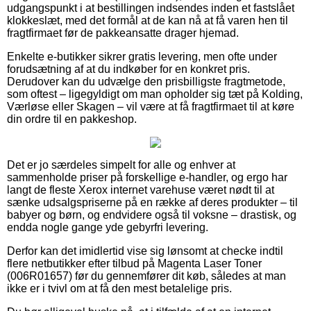
udgangspunkt i at bestillingen indsendes inden et fastslået
klokkeslæt, med det formål at de kan nå at få varen hen til
fragtfirmaet før de pakkeansatte drager hjemad.
Enkelte e-butikker sikrer gratis levering, men ofte under
forudsætning af at du indkøber for en konkret pris.
Derudover kan du udvælge den prisbilligste fragtmetode,
som oftest – ligegyldigt om man opholder sig tæt på Kolding,
Værløse eller Skagen – vil være at få fragtfirmaet til at køre
din ordre til en pakkeshop.
Det er jo særdeles simpelt for alle og enhver at
sammenholde priser på forskellige e-handler, og ergo har
langt de fleste Xerox internet varehuse været nødt til at
sænke udsalgspriserne på en række af deres produkter – til
babyer og børn, og endvidere også til voksne – drastisk, og
endda nogle gange yde gebyrfri levering.
Derfor kan det imidlertid vise sig lønsomt at checke indtil
flere netbutikker efter tilbud på Magenta Laser Toner
(006R01657) før du gennemfører dit køb, således at man
ikke er i tvivl om at få den mest betalelige pris.