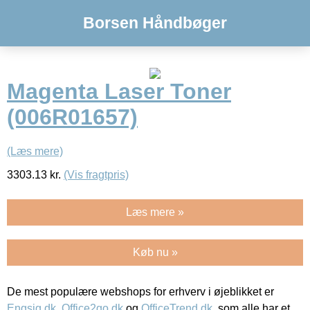
Borsen Håndbøger
Magenta Laser Toner
(006R01657)
(Læs mere)
3303.13
kr.
(Vis fragtpris)
Læs mere »
Køb nu »
De mest populære webshops for erhverv i øjeblikket er
Engsig.dk
,
Office2go.dk
og
OfficeTrend.dk
, som alle har et