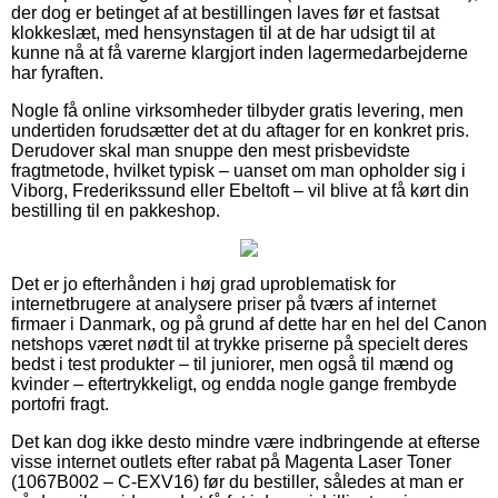
der dog er betinget af at bestillingen laves før et fastsat
klokkeslæt, med hensynstagen til at de har udsigt til at
kunne nå at få varerne klargjort inden lagermedarbejderne
har fyraften.
Nogle få online virksomheder tilbyder gratis levering, men
undertiden forudsætter det at du aftager for en konkret pris.
Derudover skal man snuppe den mest prisbevidste
fragtmetode, hvilket typisk – uanset om man opholder sig i
Viborg, Frederikssund eller Ebeltoft – vil blive at få kørt din
bestilling til en pakkeshop.
Det er jo efterhånden i høj grad uproblematisk for
internetbrugere at analysere priser på tværs af internet
firmaer i Danmark, og på grund af dette har en hel del Canon
netshops været nødt til at trykke priserne på specielt deres
bedst i test produkter – til juniorer, men også til mænd og
kvinder – eftertrykkeligt, og endda nogle gange frembyde
portofri fragt.
Det kan dog ikke desto mindre være indbringende at efterse
visse internet outlets efter rabat på Magenta Laser Toner
(1067B002 – C-EXV16) før du bestiller, således at man er