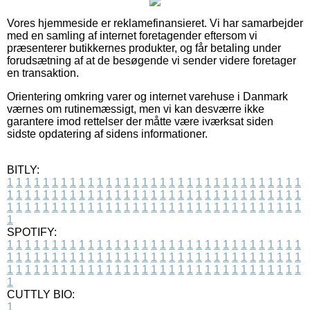
Vores hjemmeside er reklamefinansieret. Vi har samarbejder
med en samling af internet foretagender eftersom vi
præsenterer butikkernes produkter, og får betaling under
forudsætning af at de besøgende vi sender videre foretager
en transaktion.
Orientering omkring varer og internet varehuse i Danmark
værnes om rutinemæssigt, men vi kan desværre ikke
garantere imod rettelser der måtte være iværksat siden
sidste opdatering af sidens informationer.
BITLY:
1
1
1
1
1
1
1
1
1
1
1
1
1
1
1
1
1
1
1
1
1
1
1
1
1
1
1
1
1
1
1
1
1
1
1
1
1
1
1
1
1
1
1
1
1
1
1
1
1
1
1
1
1
1
1
1
1
1
1
1
1
1
1
1
1
1
1
1
1
1
1
1
1
1
1
1
1
1
1
1
1
1
1
1
1
1
1
1
1
1
1
1
1
1
1
1
1
1
1
1
SPOTIFY:
1
1
1
1
1
1
1
1
1
1
1
1
1
1
1
1
1
1
1
1
1
1
1
1
1
1
1
1
1
1
1
1
1
1
1
1
1
1
1
1
1
1
1
1
1
1
1
1
1
1
1
1
1
1
1
1
1
1
1
1
1
1
1
1
1
1
1
1
1
1
1
1
1
1
1
1
1
1
1
1
1
1
1
1
1
1
1
1
1
1
1
1
1
1
1
1
1
1
1
1
CUTTLY BIO:
1