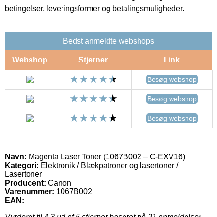
betingelser, leveringsformer og betalingsmuligheder.
Bedst anmeldte webshops
Webshop
Stjerner
Link
Besøg webshop
Besøg webshop
Besøg webshop
Navn:
Magenta Laser Toner (1067B002 – C-EXV16)
Kategori:
Elektronik / Blækpatroner og lasertoner /
Lasertoner
Producent:
Canon
Varenummer:
1067B002
EAN:
Vurderet til
4.3
ud af 5 stjerner baseret på
21
anmeldelser