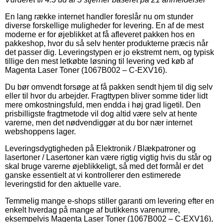
En lang række internet handler foreslår nu om stunder
diverse forskellige muligheder for levering. En af de mest
moderne er for øjeblikket at få afleveret pakken hos en
pakkeshop, hvor du så selv henter produkterne præcis når
det passer dig. Leveringstypen er jo ekstremt nem, og typisk
tillige den mest letkøbte løsning til levering ved køb af
Magenta Laser Toner (1067B002 – C-EXV16).
Du bør omvendt forsøge at få pakken sendt hjem til dig selv
eller til hvor du arbejder. Fragttypen bliver somme tider lidt
mere omkostningsfuld, men endda i høj grad ligetil. Den
prisbilligste fragtmetode vil dog altid være selv at hente
varerne, men det nødvendiggør at du bor nær internet
webshoppens lager.
Leveringsdygtigheden på Elektronik / Blækpatroner og
lasertoner / Lasertoner kan være rigtig vigtig hvis du står og
skal bruge varerne øjeblikkeligt, så med det formål er det
ganske essentielt at vi kontrollerer den estimerede
leveringstid for den aktuelle vare.
Temmelig mange e-shops stiller garanti om levering efter en
enkelt hverdag på mange af butikkens varenumre,
eksempelvis Magenta Laser Toner (1067B002 – C-EXV16),