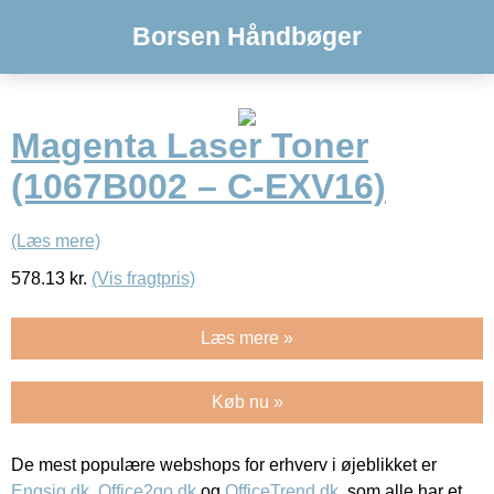
Borsen Håndbøger
Magenta Laser Toner
(1067B002 – C-EXV16)
(Læs mere)
578.13
kr.
(Vis fragtpris)
Læs mere »
Køb nu »
De mest populære webshops for erhverv i øjeblikket er
Engsig.dk
,
Office2go.dk
og
OfficeTrend.dk
, som alle har et