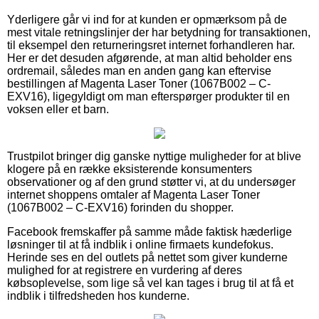
Yderligere går vi ind for at kunden er opmærksom på de
mest vitale retningslinjer der har betydning for transaktionen,
til eksempel den returneringsret internet forhandleren har.
Her er det desuden afgørende, at man altid beholder ens
ordremail, således man en anden gang kan eftervise
bestillingen af Magenta Laser Toner (1067B002 – C-
EXV16), ligegyldigt om man efterspørger produkter til en
voksen eller et barn.
Trustpilot bringer dig ganske nyttige muligheder for at blive
klogere på en række eksisterende konsumenters
observationer og af den grund støtter vi, at du undersøger
internet shoppens omtaler af Magenta Laser Toner
(1067B002 – C-EXV16) forinden du shopper.
Facebook fremskaffer på samme måde faktisk hæderlige
løsninger til at få indblik i online firmaets kundefokus.
Herinde ses en del outlets på nettet som giver kunderne
mulighed for at registrere en vurdering af deres
købsoplevelse, som lige så vel kan tages i brug til at få et
indblik i tilfredsheden hos kunderne.