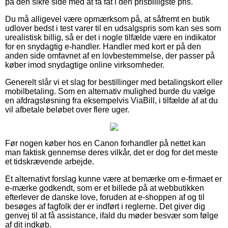
på den sikre side med at få fat i den prisbilligste pris.
Du må alligevel være opmærksom på, at såfremt en butik
udlover bedst i test varer til en udsalgspris som kan ses som
urealistisk billig, så er det i nogle tilfælde være en indikator
for en snydagtig e-handler. Handler med kort er på den
anden side omfavnet af en lovbestemmelse, der passer på
køber imod snydagtige online virksomheder.
Generelt slår vi et slag for bestillinger med betalingskort eller
mobilbetaling. Som en alternativ mulighed burde du vælge
en afdragsløsning fra eksempelvis ViaBill, i tilfælde af at du
vil afbetale beløbet over flere uger.
Før nogen køber hos en Canon forhandler på nettet kan
man faktisk gennemse deres vilkår, det er dog for det meste
et tidskrævende arbejde.
Et alternativt forslag kunne være at bemærke om e-firmaet er
e-mærke godkendt, som er et billede på at webbutikken
efterlever de danske love, foruden at e-shoppen af og til
besøges af fagfolk der er indført i reglerne. Det giver dig
genvej til at få assistance, ifald du møder besvær som følge
af dit indkøb.