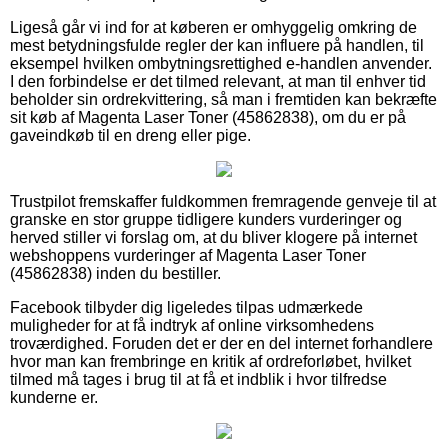
Ligeså går vi ind for at køberen er omhyggelig omkring de
mest betydningsfulde regler der kan influere på handlen, til
eksempel hvilken ombytningsrettighed e-handlen anvender.
I den forbindelse er det tilmed relevant, at man til enhver tid
beholder sin ordrekvittering, så man i fremtiden kan bekræfte
sit køb af Magenta Laser Toner (45862838), om du er på
gaveindkøb til en dreng eller pige.
Trustpilot fremskaffer fuldkommen fremragende genveje til at
granske en stor gruppe tidligere kunders vurderinger og
herved stiller vi forslag om, at du bliver klogere på internet
webshoppens vurderinger af Magenta Laser Toner
(45862838) inden du bestiller.
Facebook tilbyder dig ligeledes tilpas udmærkede
muligheder for at få indtryk af online virksomhedens
troværdighed. Foruden det er der en del internet forhandlere
hvor man kan frembringe en kritik af ordreforløbet, hvilket
tilmed må tages i brug til at få et indblik i hvor tilfredse
kunderne er.