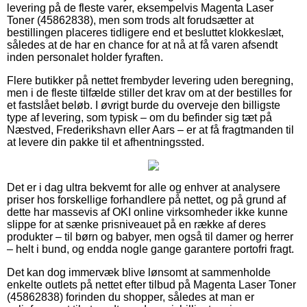
levering på de fleste varer, eksempelvis Magenta Laser
Toner (45862838), men som trods alt forudsætter at
bestillingen placeres tidligere end et besluttet klokkeslæt,
således at de har en chance for at nå at få varen afsendt
inden personalet holder fyraften.
Flere butikker på nettet frembyder levering uden beregning,
men i de fleste tilfælde stiller det krav om at der bestilles for
et fastslået beløb. I øvrigt burde du overveje den billigste
type af levering, som typisk – om du befinder sig tæt på
Næstved, Frederikshavn eller Aars – er at få fragtmanden til
at levere din pakke til et afhentningssted.
Det er i dag ultra bekvemt for alle og enhver at analysere
priser hos forskellige forhandlere på nettet, og på grund af
dette har massevis af OKI online virksomheder ikke kunne
slippe for at sænke prisniveauet på en række af deres
produkter – til børn og babyer, men også til damer og herrer
– helt i bund, og endda nogle gange garantere portofri fragt.
Det kan dog immervæk blive lønsomt at sammenholde
enkelte outlets på nettet efter tilbud på Magenta Laser Toner
(45862838) forinden du shopper, således at man er