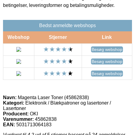
betingelser, leveringsformer og betalingsmuligheder.
Bedst anmeldte webshops
Webshop
Stjerner
Link
Besøg webshop
Besøg webshop
Besøg webshop
Navn:
Magenta Laser Toner (45862838)
Kategori:
Elektronik / Blækpatroner og lasertoner /
Lasertoner
Producent:
OKI
Varenummer:
45862838
EAN:
5031713064183
Vurderet til
4.2
ud af 5 stjerner baseret på
24
anmeldelser