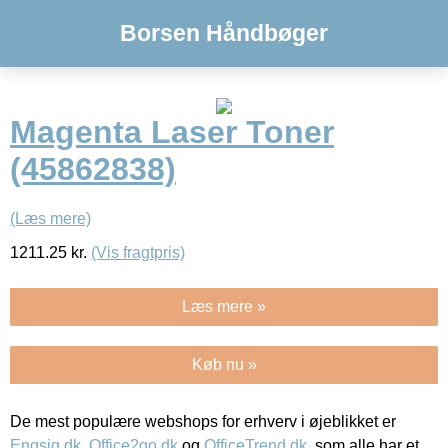
Borsen Håndbøger
Magenta Laser Toner
(45862838)
(Læs mere)
1211.25
kr.
(Vis fragtpris)
Læs mere »
Køb nu »
De mest populære webshops for erhverv i øjeblikket er
Engsig.dk
,
Office2go.dk
og
OfficeTrend.dk
, som alle har et