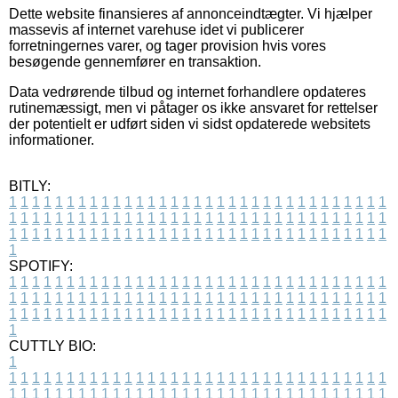
Dette website finansieres af annonceindtægter. Vi hjælper
massevis af internet varehuse idet vi publicerer
forretningernes varer, og tager provision hvis vores
besøgende gennemfører en transaktion.
Data vedrørende tilbud og internet forhandlere opdateres
rutinemæssigt, men vi påtager os ikke ansvaret for rettelser
der potentielt er udført siden vi sidst opdaterede websitets
informationer.
BITLY:
1
1
1
1
1
1
1
1
1
1
1
1
1
1
1
1
1
1
1
1
1
1
1
1
1
1
1
1
1
1
1
1
1
1
1
1
1
1
1
1
1
1
1
1
1
1
1
1
1
1
1
1
1
1
1
1
1
1
1
1
1
1
1
1
1
1
1
1
1
1
1
1
1
1
1
1
1
1
1
1
1
1
1
1
1
1
1
1
1
1
1
1
1
1
1
1
1
1
1
1
SPOTIFY:
1
1
1
1
1
1
1
1
1
1
1
1
1
1
1
1
1
1
1
1
1
1
1
1
1
1
1
1
1
1
1
1
1
1
1
1
1
1
1
1
1
1
1
1
1
1
1
1
1
1
1
1
1
1
1
1
1
1
1
1
1
1
1
1
1
1
1
1
1
1
1
1
1
1
1
1
1
1
1
1
1
1
1
1
1
1
1
1
1
1
1
1
1
1
1
1
1
1
1
1
CUTTLY BIO:
1
1
1
1
1
1
1
1
1
1
1
1
1
1
1
1
1
1
1
1
1
1
1
1
1
1
1
1
1
1
1
1
1
1
1
1
1
1
1
1
1
1
1
1
1
1
1
1
1
1
1
1
1
1
1
1
1
1
1
1
1
1
1
1
1
1
1