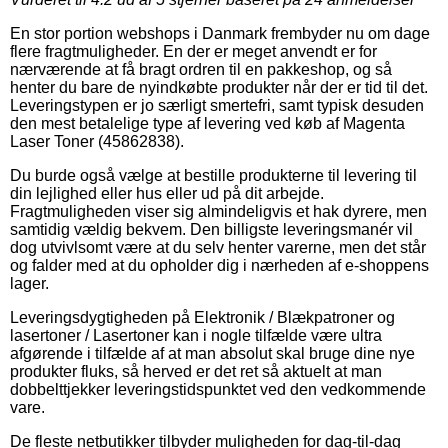
En stor portion webshops i Danmark frembyder nu om dage
flere fragtmuligheder. En der er meget anvendt er for
nærværende at få bragt ordren til en pakkeshop, og så
henter du bare de nyindkøbte produkter når der er tid til det.
Leveringstypen er jo særligt smertefri, samt typisk desuden
den mest betalelige type af levering ved køb af Magenta
Laser Toner (45862838).
Du burde også vælge at bestille produkterne til levering til
din lejlighed eller hus eller ud på dit arbejde.
Fragtmuligheden viser sig almindeligvis et hak dyrere, men
samtidig vældig bekvem. Den billigste leveringsmanér vil
dog utvivlsomt være at du selv henter varerne, men det står
og falder med at du opholder dig i nærheden af e-shoppens
lager.
Leveringsdygtigheden på Elektronik / Blækpatroner og
lasertoner / Lasertoner kan i nogle tilfælde være ultra
afgørende i tilfælde af at man absolut skal bruge dine nye
produkter fluks, så herved er det ret så aktuelt at man
dobbelttjekker leveringstidspunktet ved den vedkommende
vare.
De fleste netbutikker tilbyder muligheden for dag-til-dag