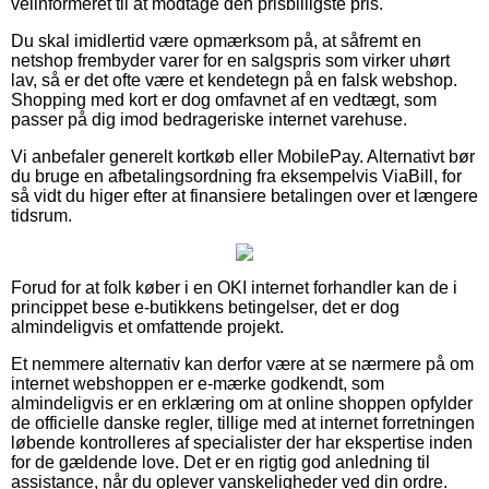
velinformeret til at modtage den prisbilligste pris.
Du skal imidlertid være opmærksom på, at såfremt en
netshop frembyder varer for en salgspris som virker uhørt
lav, så er det ofte være et kendetegn på en falsk webshop.
Shopping med kort er dog omfavnet af en vedtægt, som
passer på dig imod bedrageriske internet varehuse.
Vi anbefaler generelt kortkøb eller MobilePay. Alternativt bør
du bruge en afbetalingsordning fra eksempelvis ViaBill, for
så vidt du higer efter at finansiere betalingen over et længere
tidsrum.
Forud for at folk køber i en OKI internet forhandler kan de i
princippet bese e-butikkens betingelser, det er dog
almindeligvis et omfattende projekt.
Et nemmere alternativ kan derfor være at se nærmere på om
internet webshoppen er e-mærke godkendt, som
almindeligvis er en erklæring om at online shoppen opfylder
de officielle danske regler, tillige med at internet forretningen
løbende kontrolleres af specialister der har ekspertise inden
for de gældende love. Det er en rigtig god anledning til
assistance, når du oplever vanskeligheder ved din ordre.