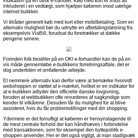
indikation på en falsk e-handler. Køb med kort er trods alt
inkluderet i en vedtægt, som hjælper køberen imod uærlige
internet butikker.
Vi tilråder generelt køb med kort eller mobilbetaling. Som en
alternativ mulighed bør du udnytte en afbetalingsløsning fra
eksempelvis ViaBill, forudsat du foretrækker at dække
pengene senere.
Forinden folk bestiller på en OKI e-forhandler kan de på en
vis måde gennemløbe e-butikkens forretningsaftale, det er
dog undertiden et omfattende arbejde.
Et nemmere alternativ kan derfor være at bemærke hvorvidt
webshoppen er støttet af e-mærket, hvilket er en indikator for
at e-butikken adlyder den officielle danske lovgivning,
foruden at webbutikken ofte revurderes af sagkyndige som
kender til vilkårene. Desuden får du mulighed for at blive
assisteret, hvis du får problemstillinger med din shopping.
Ydermere er det fornuftigt at køberen er hensynstagende til
de mest centrale forhold der kan håndhæves i forbindelse
med transaktionen, som for eksempel den byttepolitik e-
shoppen anvender. Her er det også vigtigt, at man stadigvæk