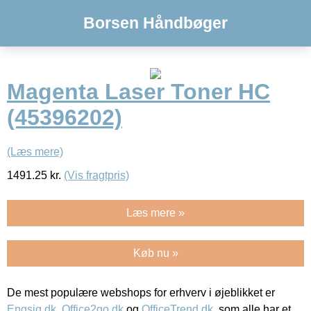
Borsen Håndbøger
Magenta Laser Toner HC
(45396202)
(Læs mere)
1491.25
kr.
(Vis fragtpris)
Læs mere »
Køb nu »
De mest populære webshops for erhverv i øjeblikket er
Engsig.dk
,
Office2go.dk
og
OfficeTrend.dk
, som alle har et