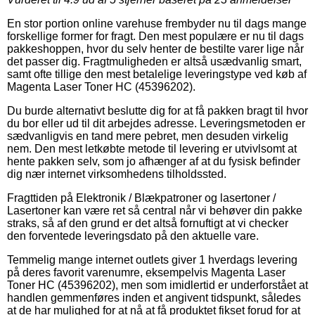
En stor portion online varehuse frembyder nu til dags mange
forskellige former for fragt. Den mest populære er nu til dags
pakkeshoppen, hvor du selv henter de bestilte varer lige når
det passer dig. Fragtmuligheden er altså usædvanlig smart,
samt ofte tillige den mest betalelige leveringstype ved køb af
Magenta Laser Toner HC (45396202).
Du burde alternativt beslutte dig for at få pakken bragt til hvor
du bor eller ud til dit arbejdes adresse. Leveringsmetoden er
sædvanligvis en tand mere pebret, men desuden virkelig
nem. Den mest letkøbte metode til levering er utvivlsomt at
hente pakken selv, som jo afhænger af at du fysisk befinder
dig nær internet virksomhedens tilholdssted.
Fragttiden på Elektronik / Blækpatroner og lasertoner /
Lasertoner kan være ret så central når vi behøver din pakke
straks, så af den grund er det altså fornuftigt at vi checker
den forventede leveringsdato på den aktuelle vare.
Temmelig mange internet outlets giver 1 hverdags levering
på deres favorit varenumre, eksempelvis Magenta Laser
Toner HC (45396202), men som imidlertid er underforstået at
handlen gemmenføres inden et angivent tidspunkt, således
at de har mulighed for at nå at få produktet fikset forud for at