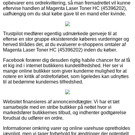
opbevarer ens ordrekvittering, så man fremadrettet vil kunne
eftervise handlen af Magenta Laser Toner HC (45396202),
uafhængig om du skal købe gave til en mand eller kvinde.
Trustpilot medfører egentlig udmærkede genveje til at
efterse en stor gruppe eksisterende køberes vurderinger og
herved tilrådes det, at du evaluerer e-shoppens omtaler af
Magenta Laser Toner HC (45396202) inden du køber.
Facebook forærer dig desuden rigtig habile chancer for at få
et kig ind i internet butikkens kundetilfredshed. Her ser vi
mange online butikker som giver kunderne mulighed for at
notere en kritik af ordreforløbet, som ligeledes kan udnyttes
til at bedømme kundernes tilfredshed.
Websitet finansieres af annonceindtægter. Vi har et tæt
samarbejde med en stribe butikker på nettet hvor vi
markedsfører butikkernes tilbud, og indhenter godtgørelse
forudsat du udfører en ordre.
Informationer omkring varer og online varehuse opretholdes
jævnligt, men vi tager forbehold for ændringer der potentielt