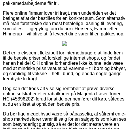
pakkemedarbejderne får fri.
Flere online firmaer lover fri fragt, men undertiden er det
betinget af at der bestilles for en konkret sum. Som alternativ
må man foretrække den mest betalelige løsning til levering,
som oftest – ligegyldigt om du bor i Horsens, Farum eller
Hinnerup – vil blive at få leveret dine varer til en pakkeshop.
Det er jo ekstremt fleksibelt for internetbrugere at finde frem
til de bedste priser på forskellige internet shops, og for det
har en hel del OKI online forhandlere ikke kunne lade være
med at mindske prisniveauet på varerne – til børn og babyer,
og samtidig til voksne – helt i bund, og endda nogle gange
frembyde fri fragt.
Dog kan det trods alt vise sig rentabelt at prøve diverse
online selskaber efter rabatkoder på Magenta Laser Toner
HC (45396202) forud for at du gennemfører dit køb, således
at du er sikret at opnå den bedste pris.
Du bør lige meget hvad være så påpasselig, at såfremt en e-
shop markedsfører varer til salg for en salgspris som kan ses
som besynderligt gunstig, så er det for det meste være en