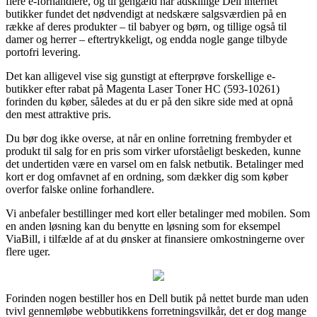
flere e-forhandlere, og til gengæld har adskillige Dell internet
butikker fundet det nødvendigt at nedskære salgsværdien på en
række af deres produkter – til babyer og børn, og tillige også til
damer og herrer – eftertrykkeligt, og endda nogle gange tilbyde
portofri levering.
Det kan alligevel vise sig gunstigt at efterprøve forskellige e-
butikker efter rabat på Magenta Laser Toner HC (593-10261)
forinden du køber, således at du er på den sikre side med at opnå
den mest attraktive pris.
Du bør dog ikke overse, at når en online forretning frembyder et
produkt til salg for en pris som virker uforståeligt beskeden, kunne
det undertiden være en varsel om en falsk netbutik. Betalinger med
kort er dog omfavnet af en ordning, som dækker dig som køber
overfor falske online forhandlere.
Vi anbefaler bestillinger med kort eller betalinger med mobilen. Som
en anden løsning kan du benytte en løsning som for eksempel
ViaBill, i tilfælde af at du ønsker at finansiere omkostningerne over
flere uger.
Forinden nogen bestiller hos en Dell butik på nettet burde man uden
tvivl gennemløbe webbutikkens forretningsvilkår, det er dog mange