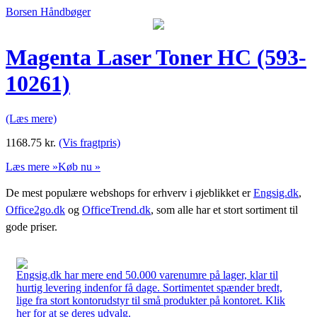
Borsen Håndbøger
Magenta Laser Toner HC (593-
10261)
(Læs mere)
1168.75
kr.
(Vis fragtpris)
Læs mere »
Køb nu »
De mest populære webshops for erhverv i øjeblikket er
Engsig.dk
,
Office2go.dk
og
OfficeTrend.dk
, som alle har et stort sortiment til
gode priser.
Engsig.dk har mere end 50.000 varenumre på lager, klar til
hurtig levering indenfor få dage. Sortimentet spænder bredt,
lige fra stort kontorudstyr til små produkter på kontoret. Klik
her for at se deres udvalg.