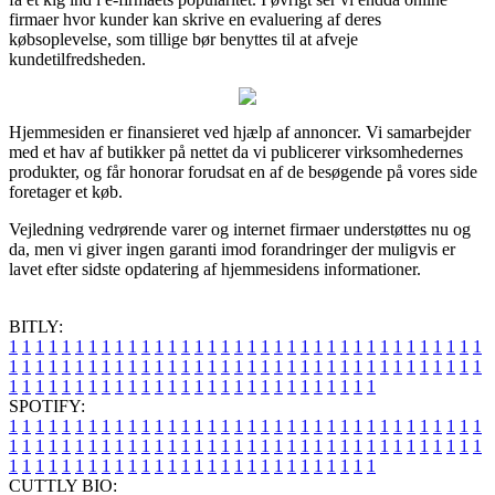
firmaer hvor kunder kan skrive en evaluering af deres
købsoplevelse, som tillige bør benyttes til at afveje
kundetilfredsheden.
Hjemmesiden er finansieret ved hjælp af annoncer. Vi samarbejder
med et hav af butikker på nettet da vi publicerer virksomhedernes
produkter, og får honorar forudsat en af de besøgende på vores side
foretager et køb.
Vejledning vedrørende varer og internet firmaer understøttes nu og
da, men vi giver ingen garanti imod forandringer der muligvis er
lavet efter sidste opdatering af hjemmesidens informationer.
BITLY:
1
1
1
1
1
1
1
1
1
1
1
1
1
1
1
1
1
1
1
1
1
1
1
1
1
1
1
1
1
1
1
1
1
1
1
1
1
1
1
1
1
1
1
1
1
1
1
1
1
1
1
1
1
1
1
1
1
1
1
1
1
1
1
1
1
1
1
1
1
1
1
1
1
1
1
1
1
1
1
1
1
1
1
1
1
1
1
1
1
1
1
1
1
1
1
1
1
1
1
1
SPOTIFY:
1
1
1
1
1
1
1
1
1
1
1
1
1
1
1
1
1
1
1
1
1
1
1
1
1
1
1
1
1
1
1
1
1
1
1
1
1
1
1
1
1
1
1
1
1
1
1
1
1
1
1
1
1
1
1
1
1
1
1
1
1
1
1
1
1
1
1
1
1
1
1
1
1
1
1
1
1
1
1
1
1
1
1
1
1
1
1
1
1
1
1
1
1
1
1
1
1
1
1
1
CUTTLY BIO: