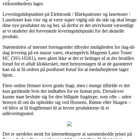
virksomhedens lager.
Leveringstidspunktet på Elektronik / Blækpatroner og lasertoner /
Lasertoner kan vise sig at være super vigtig når du står og skal bruge
dine nye produkter nu og her, så derfor er det utvivlsomt væsentligt
at vi studerer det forventede leveringstidspunkt for det aktuelle
produkt.
Størstedelen af internet foretagender tilbyder muligheden for dag-til-
dag levering på en masse varer, eksempelvis Magenta Laser Toner
HC (593-10261), men glem ikke at det er betinget af at der bestilles
forud for et aftalt klokkeslæt, med hensynstagen til at de garanteret
kan nå at få ordren på posthuset forud for at medarbejderne tager
hjem.
Flere online firmaer lover gratis fragt, men i mange tilfælde er det
kun gældende hvis der indkøbes for en fastsat pris. Derudover
kunne man beslutte sig for den billigste fragttype, som ofte – uden
hensyn til om du opholder sig ved Horsens, Rønne eller Skagen –
vil blive at få fragtfirmaet til at levere produkterne til et
udleveringssted.
Det er særdeles nemt for internetbrugere at sammenholde priser på