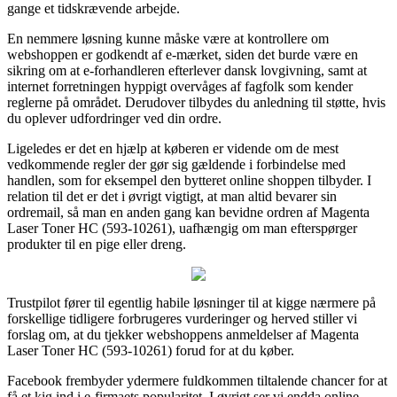
gange et tidskrævende arbejde.
En nemmere løsning kunne måske være at kontrollere om
webshoppen er godkendt af e-mærket, siden det burde være en
sikring om at e-forhandleren efterlever dansk lovgivning, samt at
internet forretningen hyppigt overvåges af fagfolk som kender
reglerne på området. Derudover tilbydes du anledning til støtte, hvis
du oplever udfordringer ved din ordre.
Ligeledes er det en hjælp at køberen er vidende om de mest
vedkommende regler der gør sig gældende i forbindelse med
handlen, som for eksempel den bytteret online shoppen tilbyder. I
relation til det er det i øvrigt vigtigt, at man altid bevarer sin
ordremail, så man en anden gang kan bevidne ordren af Magenta
Laser Toner HC (593-10261), uafhængig om man efterspørger
produkter til en pige eller dreng.
Trustpilot fører til egentlig habile løsninger til at kigge nærmere på
forskellige tidligere forbrugeres vurderinger og herved stiller vi
forslag om, at du tjekker webshoppens anmeldelser af Magenta
Laser Toner HC (593-10261) forud for at du køber.
Facebook frembyder ydermere fuldkommen tiltalende chancer for at
få et kig ind i e-firmaets popularitet. I øvrigt ser vi endda online