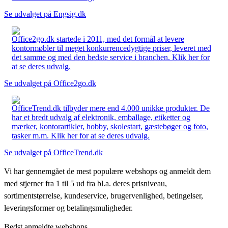
Se udvalget på Engsig.dk
Office2go.dk startede i 2011, med det formål at levere
kontormøbler til meget konkurrencedygtige priser, leveret med
det samme og med den bedste service i branchen. Klik her for
at se deres udvalg.
Se udvalget på Office2go.dk
OfficeTrend.dk tilbyder mere end 4.000 unikke produkter. De
har et bredt udvalg af elektronik, emballage, etiketter og
mærker, kontorartikler, hobby, skolestart, gæstebøger og foto,
tasker m.m. Klik her for at se deres udvalg.
Se udvalget på OfficeTrend.dk
Vi har gennemgået de mest populære webshops og anmeldt dem
med stjerner fra 1 til 5 ud fra bl.a. deres prisniveau,
sortimentstørrelse, kundeservice, brugervenlighed, betingelser,
leveringsformer og betalingsmuligheder.
Bedst anmeldte webshops