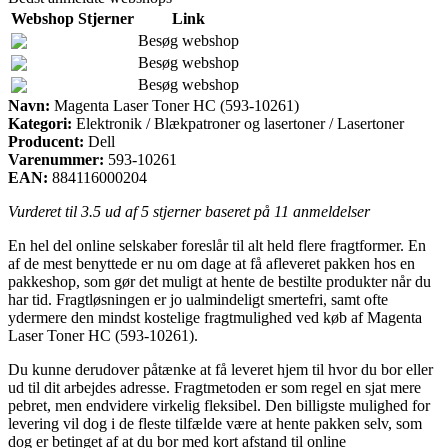
Webshop
Stjerner
Link
Besøg webshop
Besøg webshop
Besøg webshop
Navn:
Magenta Laser Toner HC (593-10261)
Kategori:
Elektronik / Blækpatroner og lasertoner / Lasertoner
Producent:
Dell
Varenummer:
593-10261
EAN:
884116000204
Vurderet til
3.5
ud af 5 stjerner baseret på
11
anmeldelser
En hel del online selskaber foreslår til alt held flere fragtformer. En
af de mest benyttede er nu om dage at få afleveret pakken hos en
pakkeshop, som gør det muligt at hente de bestilte produkter når du
har tid. Fragtløsningen er jo ualmindeligt smertefri, samt ofte
ydermere den mindst kostelige fragtmulighed ved køb af Magenta
Laser Toner HC (593-10261).
Du kunne derudover påtænke at få leveret hjem til hvor du bor eller
ud til dit arbejdes adresse. Fragtmetoden er som regel en sjat mere
pebret, men endvidere virkelig fleksibel. Den billigste mulighed for
levering vil dog i de fleste tilfælde være at hente pakken selv, som
dog er betinget af at du bor med kort afstand til online