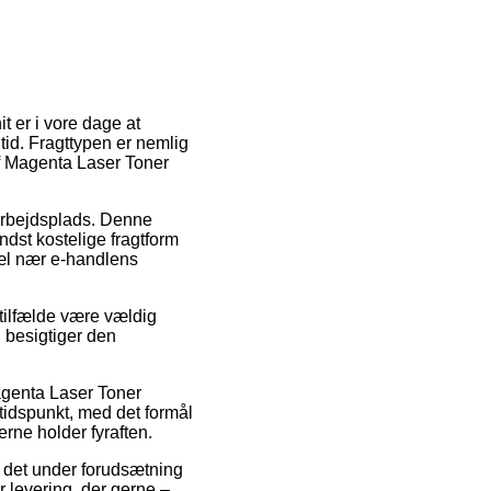
t er i vore dage at
tid. Fragttypen er nemlig
f Magenta Laser Toner
n arbejdsplads. Denne
dst kostelige fragtform
opæl nær e-handlens
 tilfælde være vældig
n besigtiger den
agenta Laser Toner
 tidspunkt, med det formål
erne holder fyraften.
r det under forudsætning
r levering, der gerne –