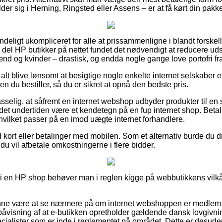
er sig i Herning, Ringsted eller Assens – er at få kørt din pakk
deligt ukompliceret for alle at prissammenligne i blandt forskel
l del HP butikker på nettet fundet det nødvendigt at reducere ud
 mænd og kvinder – drastisk, og endda nogle gange love portofri fra
 alt blive lønsomt at besigtige nogle enkelte internet selskaber
 du bestiller, så du er sikret at opnå den bedste pris.
selig, at såfremt en internet webshop udbyder produkter til en s
 det undertiden være et kendetegn på en fup internet shop. Beta
hvilket passer på en imod uægte internet forhandlere.
kort eller betalinger med mobilen. Som et alternativ burde du dra
 du vil afbetale omkostningerne i flere bidder.
 i en HP shop behøver man i reglen kigge på webbutikkens vilkår,
ne være at se nærmere på om internet webshoppen er medlem 
 påvisning af at e-butikken opretholder gældende dansk lovgivni
cialister som er inde i reglementet på området. Dette er desuden 