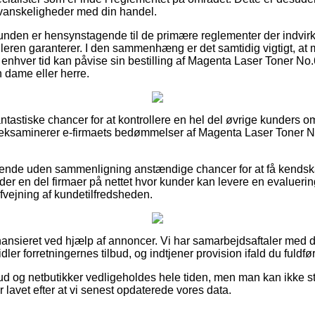
å vanskeligheder med din handel.
kunden er hensynstagende til de primære reglementer der indvirk
ndleren garanterer. I den sammenhæng er det samtidig vigtigt, at
il enhver tid kan påvise sin bestilling af Magenta Laser Toner No
n dame eller herre.
 fantastiske chancer for at kontrollere en hel del øvrige kunders 
 eksaminerer e-firmaets bedømmelser af Magenta Laser Toner No
ende uden sammenligning anstændige chancer for at få kendskab
 der en del firmaer på nettet hvor kunder kan levere en evalueri
 afvejning af kundetilfredsheden.
nsieret ved hjælp af annoncer. Vi har samarbejdsaftaler med di
ler forretningernes tilbud, og indtjener provision ifald du fuldfør
d og netbutikker vedligeholdes hele tiden, men man kan ikke sti
 lavet efter at vi senest opdaterede vores data.