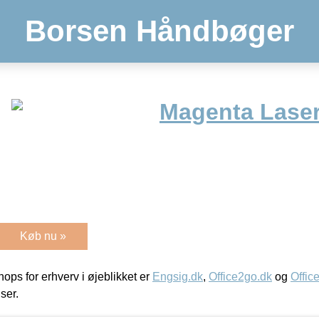
Borsen Håndbøger
Magenta Laser
Køb nu »
ps for erhverv i øjeblikket er
Engsig.dk
,
Office2go.dk
og
Offic
iser.