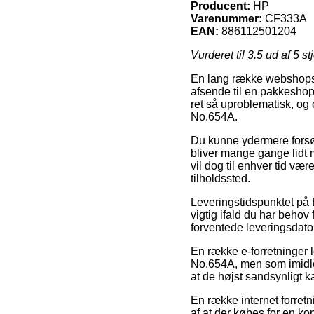
Producent:
HP
Varenummer:
CF333A
EAN:
886112501204
Vurderet til
3.5
ud af 5 st
En lang række webshops i 
afsende til en pakkeshop,
ret så uproblematisk, o
No.654A.
Du kunne ydermere forsøge 
bliver mange gange lidt 
vil dog til enhver tid væ
tilholdssted.
Leveringstidspunktet på E
vigtig ifald du har behov
forventede leveringsdato 
En række e-forretninger 
No.654A, men som imidlert
at de højst sandsynligt k
En række internet forret
af at der købes for en ko