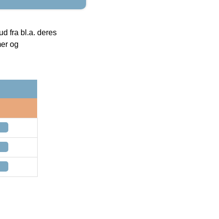
 fra bl.a. deres
mer og