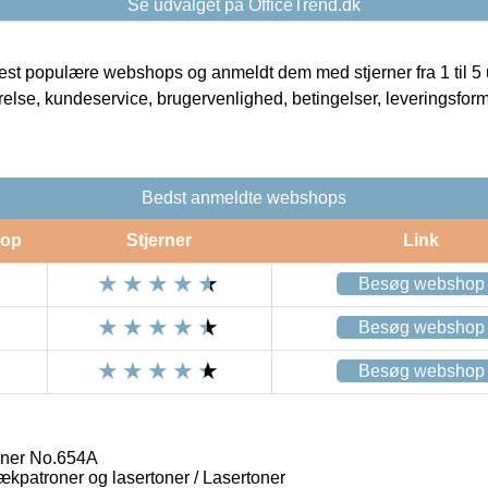
Se udvalget på OfficeTrend.dk
t populære webshops og anmeldt dem med stjerner fra 1 til 5 ud
rrelse, kundeservice, brugervenlighed, betingelser, leveringsfor
Bedst anmeldte webshops
op
Stjerner
Link
Besøg webshop
Besøg webshop
Besøg webshop
ner No.654A
lækpatroner og lasertoner / Lasertoner