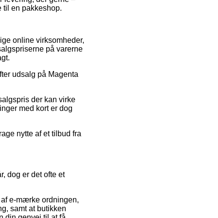
e til en pakkeshop.
lige online virksomheder,
salgspriserne på varerne
gt.
 efter udsalg på Magenta
algspris der kan virke
linger med kort er dog
ge nytte af et tilbud fra
 dog er det ofte et
af e-mærke ordningen,
ng, samt at butikken
din genvej til at få