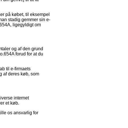
er på købet, til eksempel
 man stadig gemmer sin e-
.654A, ligegyldigt om
omtaler og af den grund
.654A forud for at du
 til e-firmaets
ng af deres køb, som
verse internet
er et køb.
lle os ansvarlig for