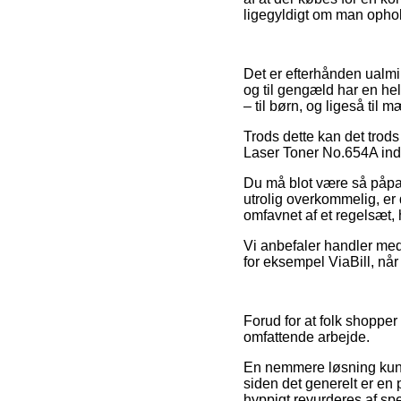
ligegyldigt om man ophold
Det er efterhånden ualmin
og til gengæld har en he
– til børn, og ligeså til
Trods dette kan det trods
Laser Toner No.654A inden
Du må blot være så påpas
utrolig overkommelig, er
omfavnet af et regelsæt, 
Vi anbefaler handler med 
for eksempel ViaBill, når
Forud for at folk shopper
omfattende arbejde.
En nemmere løsning kun
siden det generelt er en
hyppigt revurderes af spe