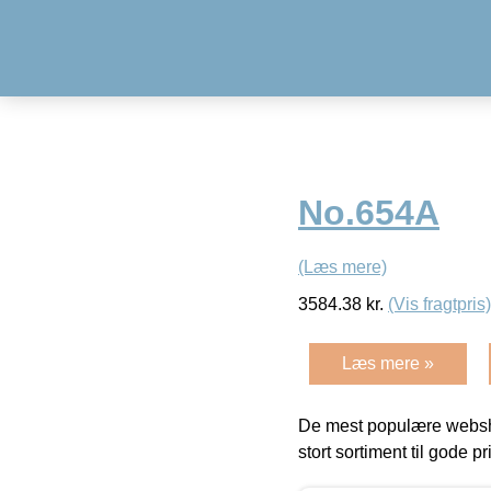
No.654A
(Læs mere)
3584.38
kr.
(Vis fragtpris)
Læs mere »
De mest populære websho
stort sortiment til gode pr