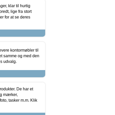
, klar til hurtig
edt, lige fra stort
er for at se deres
evere kontormøbler til
 det samme og med den
es udvalg.
rodukter. De har et
og mærker,
foto, tasker m.m. Klik