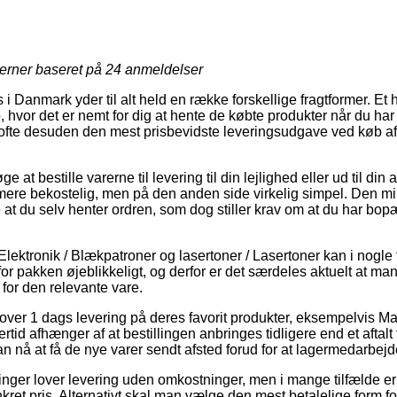
jerner baseret på
24
anmeldelser
Danmark yder til alt held en række forskellige fragtformer. Et hi
 hvor det er nemt for dig at hente de købte produkter når du har 
g ofte desuden den mest prisbevidste leveringsudgave ved køb a
at bestille varerne til levering til din lejlighed eller ud til di
mere bekostelig, men på den anden side virkelig simpel. Den min
re at du selv henter ordren, som dog stiller krav om at du har b
lektronik / Blækpatroner og lasertoner / Lasertoner kan i nogle
 for pakken øjeblikkeligt, og derfor er det særdeles aktuelt at ma
for den relevante vare.
lover 1 dags levering på deres favorit produkter, eksempelvis M
id afhænger af at bestillingen anbringes tidligere end et aftalt
an nå at få de nye varer sendt afsted forud for at lagermedarbejd
ninger lover levering uden omkostninger, men i mange tilfælde e
nkret pris. Alternativt skal man vælge den mest betalelige form fo