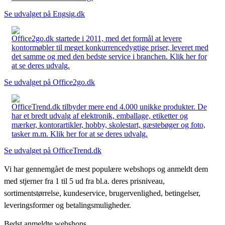
Se udvalget på Engsig.dk
Office2go.dk startede i 2011, med det formål at levere
kontormøbler til meget konkurrencedygtige priser, leveret med
det samme og med den bedste service i branchen. Klik her for
at se deres udvalg.
Se udvalget på Office2go.dk
OfficeTrend.dk tilbyder mere end 4.000 unikke produkter. De
har et bredt udvalg af elektronik, emballage, etiketter og
mærker, kontorartikler, hobby, skolestart, gæstebøger og foto,
tasker m.m. Klik her for at se deres udvalg.
Se udvalget på OfficeTrend.dk
Vi har gennemgået de mest populære webshops og anmeldt dem
med stjerner fra 1 til 5 ud fra bl.a. deres prisniveau,
sortimentstørrelse, kundeservice, brugervenlighed, betingelser,
leveringsformer og betalingsmuligheder.
Bedst anmeldte webshops