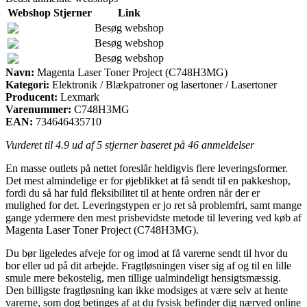
Webshop
Stjerner
Link
Besøg webshop
Besøg webshop
Besøg webshop
Navn:
Magenta Laser Toner Project (C748H3MG)
Kategori:
Elektronik / Blækpatroner og lasertoner / Lasertoner
Producent:
Lexmark
Varenummer:
C748H3MG
EAN:
734646435710
Vurderet til
4.9
ud af 5 stjerner baseret på
46
anmeldelser
En masse outlets på nettet foreslår heldigvis flere leveringsformer.
Det mest almindelige er for øjeblikket at få sendt til en pakkeshop,
fordi du så har fuld fleksibilitet til at hente ordren når der er
mulighed for det. Leveringstypen er jo ret så problemfri, samt mange
gange ydermere den mest prisbevidste metode til levering ved køb af
Magenta Laser Toner Project (C748H3MG).
Du bør ligeledes afveje for og imod at få varerne sendt til hvor du
bor eller ud på dit arbejde. Fragtløsningen viser sig af og til en lille
smule mere bekostelig, men tillige ualmindeligt hensigtsmæssig.
Den billigste fragtløsning kan ikke modsiges at være selv at hente
varerne, som dog betinges af at du fysisk befinder dig nærved online