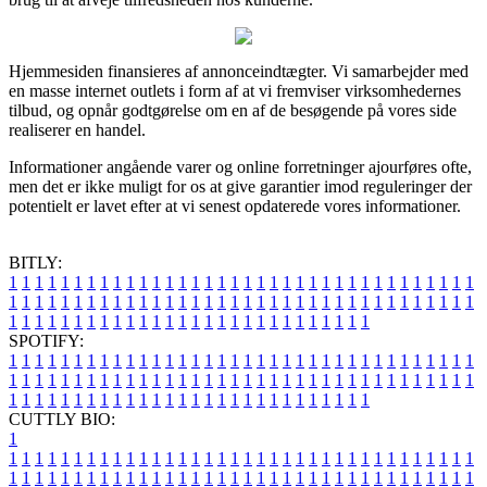
Hjemmesiden finansieres af annonceindtægter. Vi samarbejder med
en masse internet outlets i form af at vi fremviser virksomhedernes
tilbud, og opnår godtgørelse om en af de besøgende på vores side
realiserer en handel.
Informationer angående varer og online forretninger ajourføres ofte,
men det er ikke muligt for os at give garantier imod reguleringer der
potentielt er lavet efter at vi senest opdaterede vores informationer.
BITLY:
1
1
1
1
1
1
1
1
1
1
1
1
1
1
1
1
1
1
1
1
1
1
1
1
1
1
1
1
1
1
1
1
1
1
1
1
1
1
1
1
1
1
1
1
1
1
1
1
1
1
1
1
1
1
1
1
1
1
1
1
1
1
1
1
1
1
1
1
1
1
1
1
1
1
1
1
1
1
1
1
1
1
1
1
1
1
1
1
1
1
1
1
1
1
1
1
1
1
1
1
SPOTIFY:
1
1
1
1
1
1
1
1
1
1
1
1
1
1
1
1
1
1
1
1
1
1
1
1
1
1
1
1
1
1
1
1
1
1
1
1
1
1
1
1
1
1
1
1
1
1
1
1
1
1
1
1
1
1
1
1
1
1
1
1
1
1
1
1
1
1
1
1
1
1
1
1
1
1
1
1
1
1
1
1
1
1
1
1
1
1
1
1
1
1
1
1
1
1
1
1
1
1
1
1
CUTTLY BIO:
1
1
1
1
1
1
1
1
1
1
1
1
1
1
1
1
1
1
1
1
1
1
1
1
1
1
1
1
1
1
1
1
1
1
1
1
1
1
1
1
1
1
1
1
1
1
1
1
1
1
1
1
1
1
1
1
1
1
1
1
1
1
1
1
1
1
1
1
1
1
1
1
1