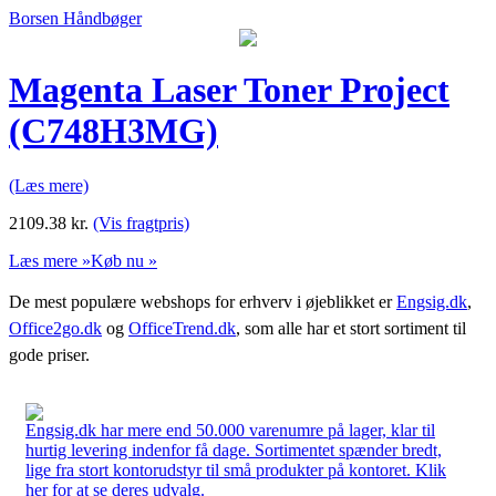
Borsen Håndbøger
Magenta Laser Toner Project
(C748H3MG)
(Læs mere)
2109.38
kr.
(Vis fragtpris)
Læs mere »
Køb nu »
De mest populære webshops for erhverv i øjeblikket er
Engsig.dk
,
Office2go.dk
og
OfficeTrend.dk
, som alle har et stort sortiment til
gode priser.
Engsig.dk har mere end 50.000 varenumre på lager, klar til
hurtig levering indenfor få dage. Sortimentet spænder bredt,
lige fra stort kontorudstyr til små produkter på kontoret. Klik
her for at se deres udvalg.