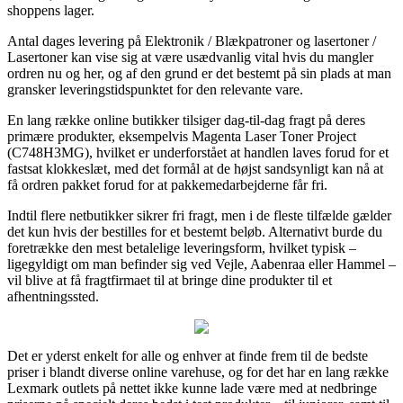
shoppens lager.
Antal dages levering på Elektronik / Blækpatroner og lasertoner /
Lasertoner kan vise sig at være usædvanlig vital hvis du mangler
ordren nu og her, og af den grund er det bestemt på sin plads at man
gransker leveringstidspunktet for den relevante vare.
En lang række online butikker tilsiger dag-til-dag fragt på deres
primære produkter, eksempelvis Magenta Laser Toner Project
(C748H3MG), hvilket er underforstået at handlen laves forud for et
fastsat klokkeslæt, med det formål at de højst sandsynligt kan nå at
få ordren pakket forud for at pakkemedarbejderne får fri.
Indtil flere netbutikker sikrer fri fragt, men i de fleste tilfælde gælder
det kun hvis der bestilles for et bestemt beløb. Alternativt burde du
foretrække den mest betalelige leveringsform, hvilket typisk –
ligegyldigt om man befinder sig ved Vejle, Aabenraa eller Hammel –
vil blive at få fragtfirmaet til at bringe dine produkter til et
afhentningssted.
Det er yderst enkelt for alle og enhver at finde frem til de bedste
priser i blandt diverse online varehuse, og for det har en lang række
Lexmark outlets på nettet ikke kunne lade være med at nedbringe