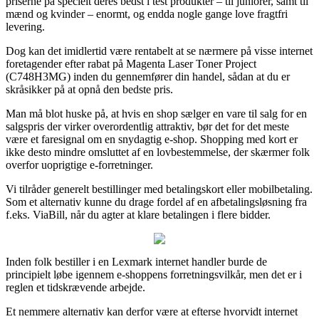
priserne på specielt deres bedst i test produkter – til juniorer, samt til
mænd og kvinder – enormt, og endda nogle gange love fragtfri
levering.
Dog kan det imidlertid være rentabelt at se nærmere på visse internet
foretagender efter rabat på Magenta Laser Toner Project
(C748H3MG) inden du gennemfører din handel, sådan at du er
skråsikker på at opnå den bedste pris.
Man må blot huske på, at hvis en shop sælger en vare til salg for en
salgspris der virker overordentlig attraktiv, bør det for det meste
være et faresignal om en snydagtig e-shop. Shopping med kort er
ikke desto mindre omsluttet af en lovbestemmelse, der skærmer folk
overfor uoprigtige e-forretninger.
Vi tilråder generelt bestillinger med betalingskort eller mobilbetaling.
Som et alternativ kunne du drage fordel af en afbetalingsløsning fra
f.eks. ViaBill, når du agter at klare betalingen i flere bidder.
Inden folk bestiller i en Lexmark internet handler burde de
principielt løbe igennem e-shoppens forretningsvilkår, men det er i
reglen et tidskrævende arbejde.
Et nemmere alternativ kan derfor være at efterse hvorvidt internet