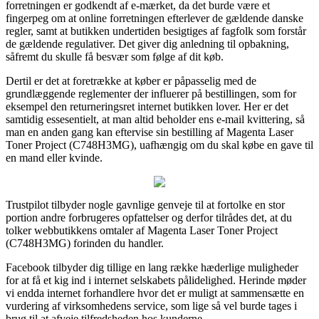
forretningen er godkendt af e-mærket, da det burde være et
fingerpeg om at online forretningen efterlever de gældende danske
regler, samt at butikken undertiden besigtiges af fagfolk som forstår
de gældende regulativer. Det giver dig anledning til opbakning,
såfremt du skulle få besvær som følge af dit køb.
Dertil er det at foretrække at køber er påpasselig med de
grundlæggende reglementer der influerer på bestillingen, som for
eksempel den returneringsret internet butikken lover. Her er det
samtidig essesentielt, at man altid beholder ens e-mail kvittering, så
man en anden gang kan eftervise sin bestilling af Magenta Laser
Toner Project (C748H3MG), uafhængig om du skal købe en gave til
en mand eller kvinde.
Trustpilot tilbyder nogle gavnlige genveje til at fortolke en stor
portion andre forbrugeres opfattelser og derfor tilrådes det, at du
tolker webbutikkens omtaler af Magenta Laser Toner Project
(C748H3MG) forinden du handler.
Facebook tilbyder dig tillige en lang række hæderlige muligheder
for at få et kig ind i internet selskabets pålidelighed. Herinde møder
vi endda internet forhandlere hvor det er muligt at sammensætte en
vurdering af virksomhedens service, som lige så vel burde tages i
brug til at afveje tilfredsheden hos kunderne.