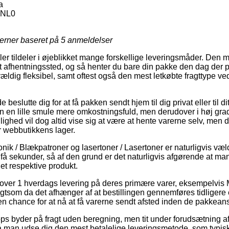
a
NL0
jerner baseret på
5
anmeldelser
 tildeler i øjeblikket mange forskellige leveringsmåder. Den m
et afhentningssted, og så henter du bare din pakke den dag der p
vældig fleksibel, samt oftest også den mest letkøbte fragttype v
slutte dig for at få pakken sendt hjem til dig privat eller til d
n en lille smule mere omkostningsfuld, men derudover i høj gr
ighed vil dog altid vise sig at være at hente varerne selv, men d
 webbutikkens lager.
nik / Blækpatroner og lasertoner / Lasertoner er naturligvis vældi
 få sekunder, så af den grund er det naturligvis afgørende at ma
det respektive produkt.
lover 1 hverdags levering på deres primære varer, eksempelvis
som da det afhænger af at bestillingen gennemføres tidligere 
en chance for at nå at få varerne sendt afsted inden de pakkeansa
ops byder på fragt uden beregning, men tit under forudsætning af a
må man udse dig den mest betalelige leveringsmetode, som typisk