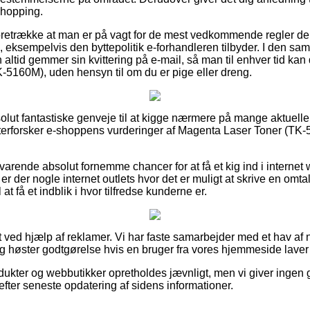
hopping.
foretrække at man er på vagt for de mest vedkommende regler d
 eksempelvis den byttepolitik e-forhandleren tilbyder. I den s
 altid gemmer sin kvittering på e-mail, så man til enhver tid ka
5160M), uden hensyn til om du er pige eller dreng.
bsolut fantastiske genveje til at kigge nærmere på mange aktuelle
 efterforsker e-shoppens vurderinger af Magenta Laser Toner (TK
svarende absolut fornemme chancer for at få et kig ind i intern
 er der nogle internet outlets hvor det er muligt at skrive en omta
 at få et indblik i hvor tilfredse kunderne er.
 ved hjælp af reklamer. Vi har faste samarbejder med et hav af n
og høster godtgørelse hvis en bruger fra vores hjemmeside laver
ukter og webbutikker opretholdes jævnligt, men vi giver ingen g
fter seneste opdatering af sidens informationer.