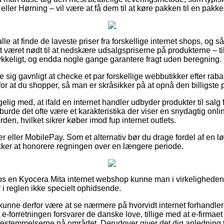
ller Hørning – vil være at få dem til at køre pakken til en pakk
or alle at finde de laveste priser fra forskellige internet shops, o
t været nødt til at nedskære udsalgspriserne på produkterne – til
rykkeligt, og endda nogle gange garantere fragt uden beregning.
e sig gavnligt at checke et par forskellige webbutikker efter ra
r at du shopper, så man er skråsikker på at opnå den billigste p
ig med, at ifald en internet handler udbyder produkter til salg
å burde det ofte være et karakteristika der viser en snydagtig onl
orden, hvilket sikrer køber imod fup internet outlets.
er eller MobilePay. Som et alternativ bør du drage fordel af en 
rækker at honorere regningen over en længere periode.
s en Kyocera Mita internet webshop kunne man i virkelighed
 i reglen ikke specielt ophidsende.
nne derfor være at se nærmere på hvorvidt internet forhandleren
 e-forretningen forsvarer de danske love, tillige med at e-firmaet 
 bestemmelserne på området. Derudover giver det dig anledning ti