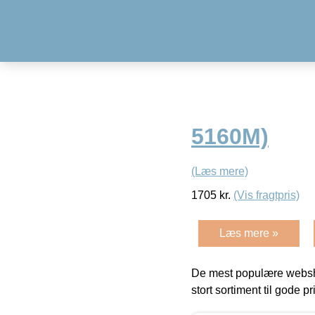
5160M)
(Læs mere)
1705
kr.
(Vis fragtpris)
Læs mere »
De mest populære websho
stort sortiment til gode pr