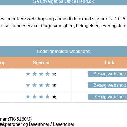
Se udvalget på OfficeTrend.dk
t populære webshops og anmeldt dem med stjerner fra 1 til 5 ud
rrelse, kundeservice, brugervenlighed, betingelser, leveringsfor
Bedst anmeldte webshops
op
Stjerner
Link
Besøg webshop
Besøg webshop
Besøg webshop
ner (TK-5160M)
lækpatroner og lasertoner / Lasertoner