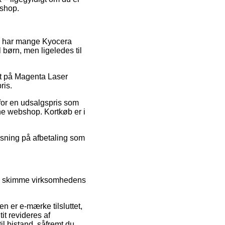
eshop.
g så har mange Kyocera
 børn, men ligeledes til
bat på Magenta Laser
ris.
 for en udsalgspris som
ine webshop. Kortkøb er i
løsning på afbetaling som
en skimme virksomhedens
 er e-mærke tilsluttet,
tit revideres af
l bistand, såfremt du