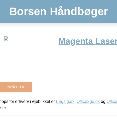
Borsen Håndbøger
Magenta Laser
Køb nu »
ps for erhverv i øjeblikket er
Engsig.dk
,
Office2go.dk
og
Offic
iser.