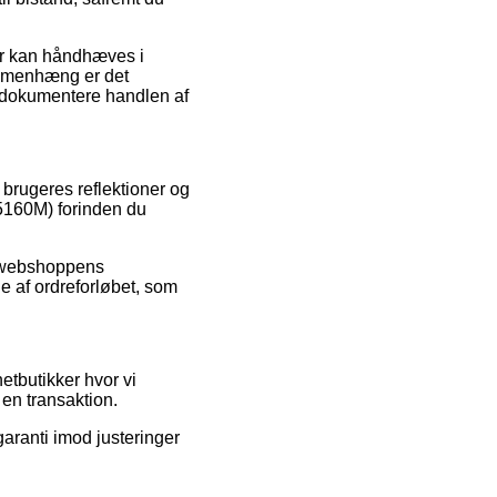
er kan håndhæves i
ammenhæng er det
n dokumentere handlen af
 brugeres reflektioner og
-5160M) forinden du
et webshoppens
le af ordreforløbet, som
etbutikker hvor vi
 en transaktion.
aranti imod justeringer