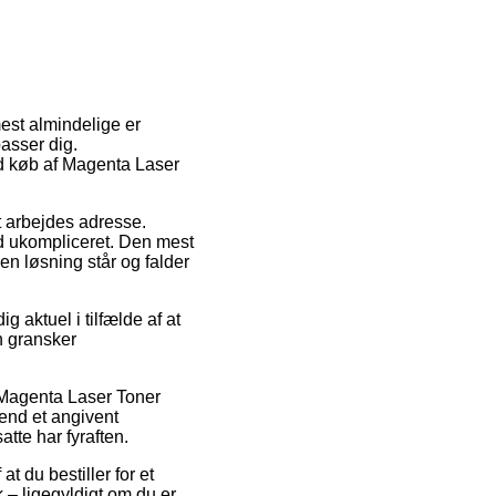
est almindelige er
asser dig.
ed køb af Magenta Laser
it arbejdes adresse.
ad ukompliceret. Den mest
en løsning står og falder
g aktuel i tilfælde af at
n gransker
 Magenta Laser Toner
end et angivent
tte har fyraften.
t du bestiller for et
 – ligegyldigt om du er