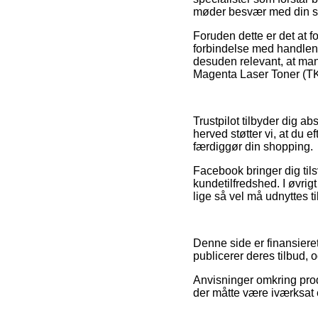
møder besvær med din s
Foruden dette er det at 
forbindelse med handlen,
desuden relevant, at man
Magenta Laser Toner (TK-
Trustpilot tilbyder dig a
herved støtter vi, at du
færdiggør din shopping.
Facebook bringer dig til
kundetilfredshed. I øvrigt
lige så vel må udnyttes til
Denne side er finansieret
publicerer deres tilbud, 
Anvisninger omkring prod
der måtte være iværksat e