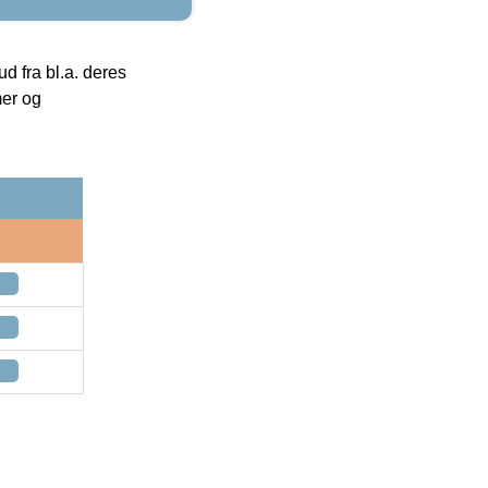
 fra bl.a. deres
mer og