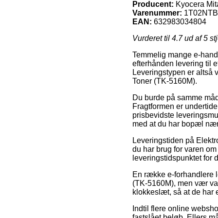
Producent:
Kyocera Mit
Varenummer:
1T02NTB
EAN:
632983034804
Vurderet til
4.7
ud af 5 st
Temmelig mange e-handler
efterhånden levering til 
Leveringstypen er altså 
Toner (TK-5160M).
Du burde på samme måde be
Fragtformen er undertide
prisbevidste leveringsmul
med at du har bopæl nær
Leveringstiden på Elektro
du har brug for varen om
leveringstidspunktet for 
En række e-forhandlere 
(TK-5160M), men vær vagt
klokkeslæt, så at de har 
Indtil flere online websh
fastslået beløb. Ellers 