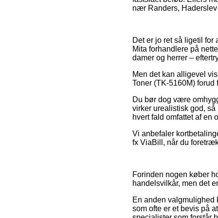
nær Randers, Haderslev e
Det er jo ret så ligetil f
Mita forhandlere på nette
damer og herrer – eftert
Men det kan alligevel vis
Toner (TK-5160M) forud fo
Du bør dog være omhyggel
virker urealistisk god, s
hvert fald omfattet af en 
Vi anbefaler kortbetaling
fx ViaBill, når du foret
Forinden nogen køber ho
handelsvilkår, men det er
En anden valgmulighed ku
som ofte er et bevis på at
specialister som forstår