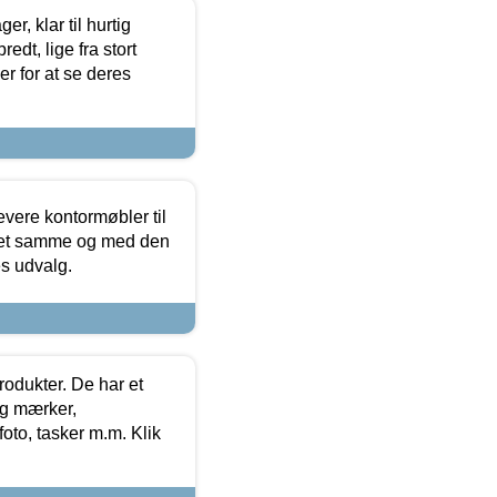
, klar til hurtig
edt, lige fra stort
er for at se deres
evere kontormøbler til
 det samme og med den
es udvalg.
rodukter. De har et
og mærker,
foto, tasker m.m. Klik