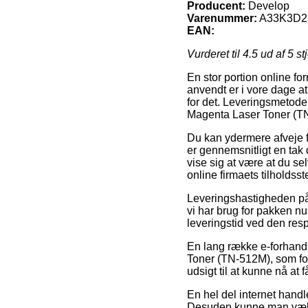
Producent:
Develop
Varenummer:
A33K3D2
EAN:
Vurderet til
4.5
ud af 5 st
En stor portion online f
anvendt er i vore dage at
for det. Leveringsmetoden
Magenta Laser Toner (T
Du kan ydermere afveje fo
er gennemsnitligt en tak 
vise sig at være at du sel
online firmaets tilholdsst
Leveringshastigheden på 
vi har brug for pakken n
leveringstid ved den resp
En lang række e-forhandl
Toner (TN-512M), som for
udsigt til at kunne nå at f
En hel del internet handle
Desuden kunne man vælge