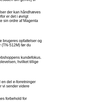
elser der kan håndhæves
or er det i øvrigt
fte sin ordre af Magenta
le brugeres opfattelser og
er (TN-512M) før du
e webshoppens kundefokus.
velsen, hvilket tillige
 en del e-forretninger
r vi sender videre
ges forbehold for