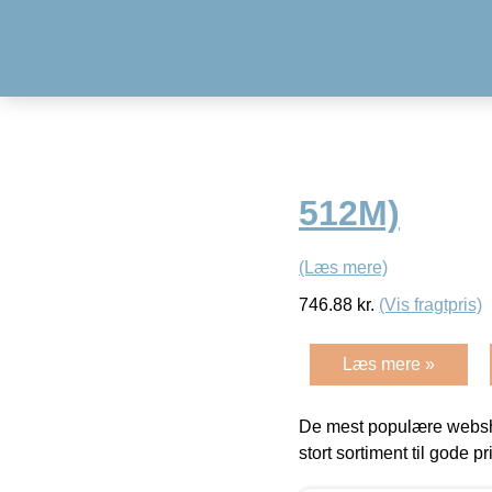
512M)
(Læs mere)
746.88
kr.
(Vis fragtpris)
Læs mere »
De mest populære websho
stort sortiment til gode pr