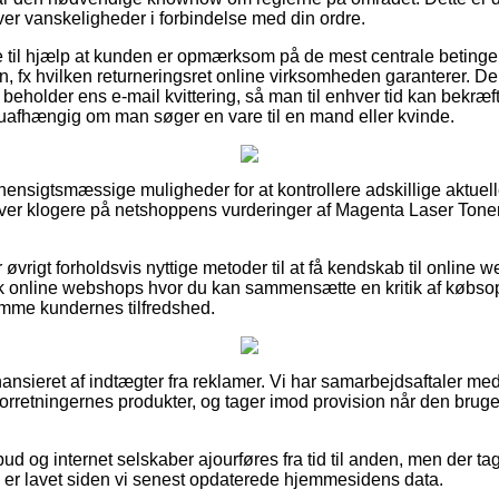
lever vanskeligheder i forbindelse med din ordre.
e til hjælp at kunden er opmærksom på de mest centrale beting
, fx hvilken returneringsret online virksomheden garanterer. Derf
d beholder ens e-mail kvittering, så man til enhver tid kan bekræ
uafhængig om man søger en vare til en mand eller kvinde.
vt hensigtsmæssige muligheder for at kontrollere adskillige aktuel
 bliver klogere på netshoppens vurderinger af Magenta Laser Ton
 øvrigt forholdsvis nyttige metoder til at få kendskab til onlin
sk online webshops hvor du kan sammensætte en kritik af købsople
emme kundernes tilfredshed.
nsieret af indtægter fra reklamer. Vi har samarbejdsaftaler med
forretningernes produkter, og tager imod provision når den bruge
ud og internet selskaber ajourføres fra tid til anden, men der ta
s er lavet siden vi senest opdaterede hjemmesidens data.