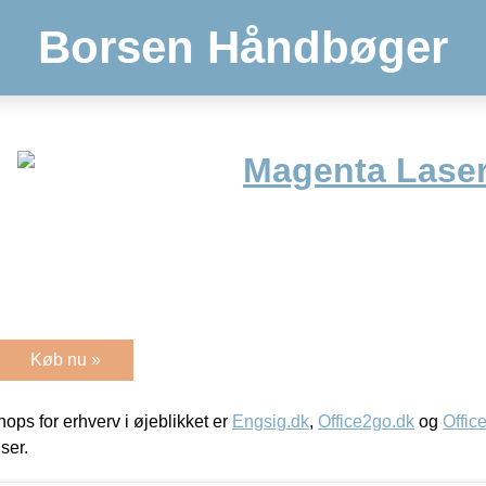
Borsen Håndbøger
Magenta Laser
Køb nu »
ps for erhverv i øjeblikket er
Engsig.dk
,
Office2go.dk
og
Offic
iser.