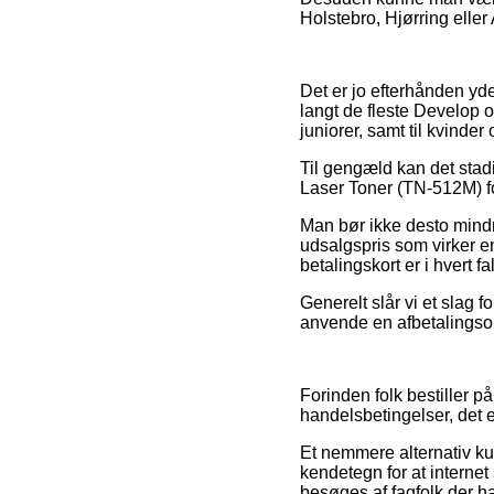
Holstebro, Hjørring eller A
Det er jo efterhånden yder
langt de fleste Develop 
juniorer, samt til kvinde
Til gengæld kan det stadi
Laser Toner (TN-512M) fo
Man bør ikke desto mindr
udsalgspris som virker e
betalingskort er i hvert f
Generelt slår vi et slag
anvende en afbetalingsor
Forinden folk bestiller 
handelsbetingelser, det e
Et nemmere alternativ ku
kendetegn for at internet
besøges af fagfolk der 