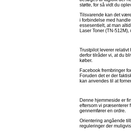
støtte, for så vidt du op
Tilsvarende kan det vær
i forbindelse med handlen
essesentielt, at man alti
Laser Toner (TN-512M), 
Trustpilot leverer relati
derfor tilråder vi, at du
køber.
Facebook frembringer for
Foruden det er der fakti
kan anvendes til at forn
Denne hjemmeside er fina
eftersom vi præsenterer 
gennemfører en ordre.
Orientering angående tilb
reguleringer der muligvi