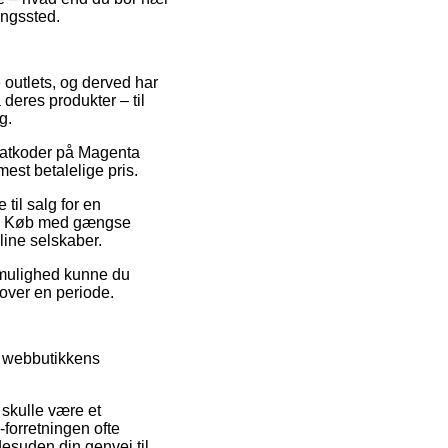
ringssted.
e outlets, og derved har
deres produkter – til
g.
abatkoder på Magenta
est betalelige pris.
il salg for en
hop. Køb med gængse
nline selskaber.
v mulighed kunne du
 over en periode.
e webbutikkens
 skulle være et
-forretningen ofte
esuden din genvej til