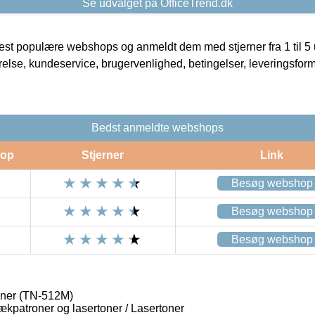
Se udvalget på OfficeTrend.dk
t populære webshops og anmeldt dem med stjerner fra 1 til 5 ud
rrelse, kundeservice, brugervenlighed, betingelser, leveringsfor
Bedst anmeldte webshops
op
Stjerner
Link
Besøg webshop
Besøg webshop
Besøg webshop
ner (TN-512M)
lækpatroner og lasertoner / Lasertoner