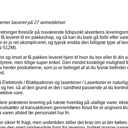
jerner baseret på
27
anmeldelser
orretninger foreslår på nuværende tidspunkt alverdens leverings
 få leveret til en pakkeshop, og så kan du bare gå forbi efter va
 er jo ret ukompliceret, og typisk endda den billigste type af le
N-512M).
r og imod at få pakken leveret hjem til hvor du bor eller til din
dyrere, men tillige super enkel. Den mindst kostelige mulighed for
v henter produkterne, som jo er betinget af at du fysisk befinder 
ed.
Elektronik / Blækpatroner og lasertoner / Lasertoner er naturl
u og her, så af den grund er det i sandhed passende at du kontro
ektive vare.
ere præsterer levering på næste hverdag på utallige varer, ek
udsætter at transaktionen gennemføres forud for et angivent kl
å varen afsted før personalet har fri.
r sikrer fri fragt, men undertiden stiller det krav om at der købe
 den mest prisbevidste form for levering, hvilket mange gang