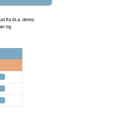
 fra bl.a. deres
mer og