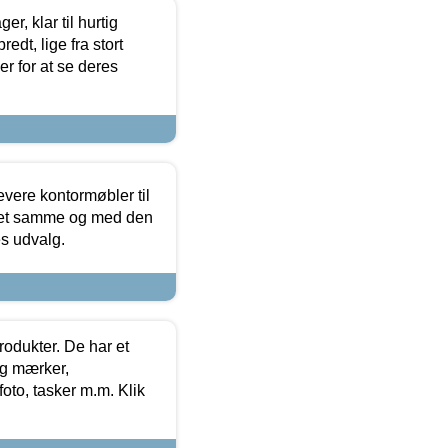
, klar til hurtig
edt, lige fra stort
er for at se deres
evere kontormøbler til
 det samme og med den
es udvalg.
rodukter. De har et
og mærker,
foto, tasker m.m. Klik