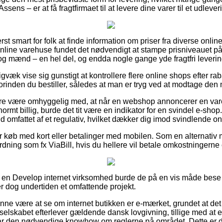
ssens – er at få fragtfirmaet til at levere dine varer til et udleve
st smart for folk at finde information om priser fra diverse onlin
online varehuse fundet det nødvendigt at stampe prisniveauet på 
r og mænd – en hel del, og endda nogle gange yde fragtfri leverin
gvæk vise sig gunstigt at kontrollere flere online shops efter r
rinden du bestiller, således at man er tryg ved at modtage den m
e være omhyggelig med, at når en webshop annoncerer en vare t
normt billig, burde det tit være en indikator for en svindel e-s
ald omfattet af et regulativ, hvilket dækker dig imod svindlende o
 for køb med kort eller betalinger med mobilen. Som en alternati
dning som fx ViaBill, hvis du hellere vil betale omkostningerne
på en Develop internet virksomhed burde de på en vis måde bes
r dog undertiden et omfattende projekt.
nne være at se om internet butikken er e-mærket, grundet at det
 selskabet efterlever gældende dansk lovgivning, tillige med at e
har den nødvendige knowhow om reglerne på området. Dette er d