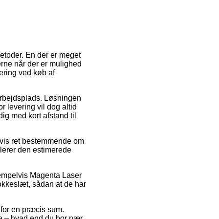
metoder. En der er meget
rerne når der er mulighed
vering ved køb af
 arbejdsplads. Løsningen
 levering vil dog altid
dig med kort afstand til
igvis ret bestemmende om
llerer den estimerede
sempelvis Magenta Laser
okkeslæt, sådan at de har
s for en præcis sum.
e – hvad end du bor nær