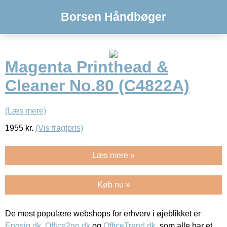
Borsen Håndbøger
Magenta Printhead &
Cleaner No.80 (C4822A)
(Læs mere)
1955
kr.
(Vis fragtpris)
Læs mere »
Køb nu »
De mest populære webshops for erhverv i øjeblikket er
Engsig.dk
,
Office2go.dk
og
OfficeTrend.dk
, som alle har et