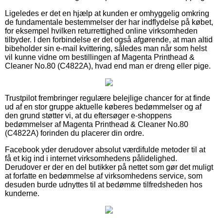
Ligeledes er det en hjælp at kunden er omhyggelig omkring
de fundamentale bestemmelser der har indflydelse på købet,
for eksempel hvilken returrettighed online virksomheden
tilbyder. I den forbindelse er det også afgørende, at man altid
bibeholder sin e-mail kvittering, således man når som helst
vil kunne vidne om bestillingen af Magenta Printhead &
Cleaner No.80 (C4822A), hvad end man er dreng eller pige.
Trustpilot frembringer regulære belejlige chancer for at finde
ud af en stor gruppe aktuelle køberes bedømmelser og af
den grund støtter vi, at du eftersøger e-shoppens
bedømmelser af Magenta Printhead & Cleaner No.80
(C4822A) forinden du placerer din ordre.
Facebook yder derudover absolut værdifulde metoder til at
få et kig ind i internet virksomhedens pålidelighed.
Derudover er der en del butikker på nettet som gør det muligt
at forfatte en bedømmelse af virksomhedens service, som
desuden burde udnyttes til at bedømme tilfredsheden hos
kunderne.