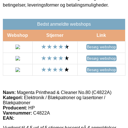
betingelser, leveringsformer og betalingsmuligheder.
Bedst anmeldte webshops
Webshop
Stjerner
Link
Besøg webshop
Besøg webshop
Besøg webshop
Navn:
Magenta Printhead & Cleaner No.80 (C4822A)
Kategori:
Elektronik / Blækpatroner og lasertoner /
Blækpatroner
Producent:
HP
Varenummer:
C4822A
EAN:
Vurderet til
4.5
ud af 5 stjerner baseret på
4
anmeldelser