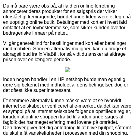
Du må bare være obs på, at ifald en online forretning
annoncerer deres produkter for en salgspris der virker
uforståeligt fremragende, bør det undertiden være et tegn på
en uoprigtig online butik. Betalinger med kort er i hvert fald
omfattet af en lovbestemmelse, som sikrer kunden overfor
bedrageriske firmaer på nettet.
Vi går generelt ind for bestillinger med kort eller betalinger
med mobilen. Som en alternativ mulighed kan du bruge et
afdragstilbud fra fx ViaBill, for så vidt du ønsker at afdrage
prisen over en længere periode.
Inden nogen handler i en HP netshop burde man egentlig
gøre sig bekendt med indholdet af dens betingelser, dog er
det oftest ikke super interessant.
Et nemmere alternativ kunne måske være at se hvorvidt
internet selskabet er verificeret af e-mærket, da det kan være
et sympol på at internet selskabet følger de opstillede regler,
foruden at online shoppen fra tid til anden undersøges af
fagfolk der har meget erfaring med lovene på området.
Derudover giver det dig anledning til at blive hjulpet, såfremt
du skulle få vanskeligheder i processen med din shopping.