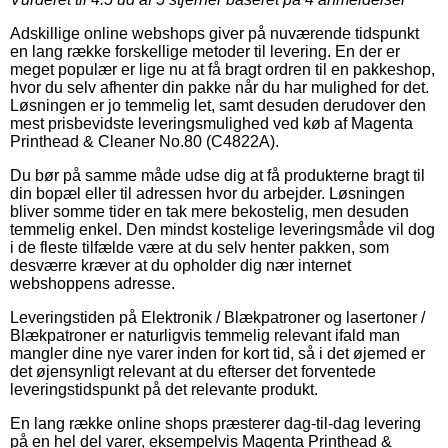
Adskillige online webshops giver på nuværende tidspunkt
en lang række forskellige metoder til levering. En der er
meget populær er lige nu at få bragt ordren til en pakkeshop,
hvor du selv afhenter din pakke når du har mulighed for det.
Løsningen er jo temmelig let, samt desuden derudover den
mest prisbevidste leveringsmulighed ved køb af Magenta
Printhead & Cleaner No.80 (C4822A).
Du bør på samme måde udse dig at få produkterne bragt til
din bopæl eller til adressen hvor du arbejder. Løsningen
bliver somme tider en tak mere bekostelig, men desuden
temmelig enkel. Den mindst kostelige leveringsmåde vil dog
i de fleste tilfælde være at du selv henter pakken, som
desværre kræver at du opholder dig nær internet
webshoppens adresse.
Leveringstiden på Elektronik / Blækpatroner og lasertoner /
Blækpatroner er naturligvis temmelig relevant ifald man
mangler dine nye varer inden for kort tid, så i det øjemed er
det øjensynligt relevant at du efterser det forventede
leveringstidspunkt på det relevante produkt.
En lang række online shops præsterer dag-til-dag levering
på en hel del varer, eksempelvis Magenta Printhead &