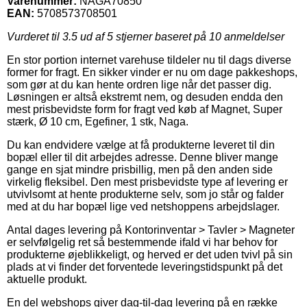
Varenummer:
NAGA70850
EAN:
5708573708501
Vurderet til
3.5
ud af 5 stjerner baseret på
10
anmeldelser
En stor portion internet varehuse tildeler nu til dags diverse
former for fragt. En sikker vinder er nu om dage pakkeshops,
som gør at du kan hente ordren lige når det passer dig.
Løsningen er altså ekstremt nem, og desuden endda den
mest prisbevidste form for fragt ved køb af Magnet, Super
stærk, Ø 10 cm, Egefiner, 1 stk, Naga.
Du kan endvidere vælge at få produkterne leveret til din
bopæl eller til dit arbejdes adresse. Denne bliver mange
gange en sjat mindre prisbillig, men på den anden side
virkelig fleksibel. Den mest prisbevidste type af levering er
utvivlsomt at hente produkterne selv, som jo står og falder
med at du har bopæl lige ved netshoppens arbejdslager.
Antal dages levering på Kontorinventar > Tavler > Magneter
er selvfølgelig ret så bestemmende ifald vi har behov for
produkterne øjeblikkeligt, og herved er det uden tvivl på sin
plads at vi finder det forventede leveringstidspunkt på det
aktuelle produkt.
En del webshops giver dag-til-dag levering på en række