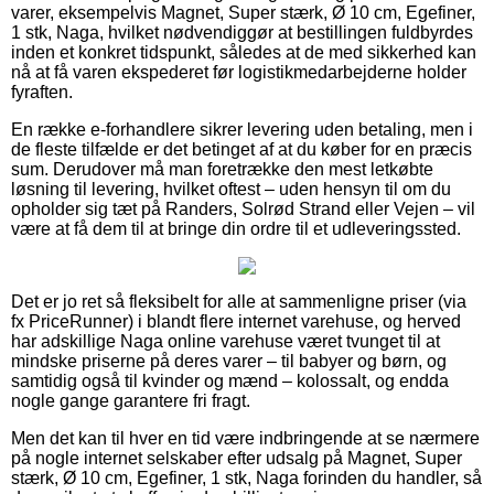
varer, eksempelvis Magnet, Super stærk, Ø 10 cm, Egefiner,
1 stk, Naga, hvilket nødvendiggør at bestillingen fuldbyrdes
inden et konkret tidspunkt, således at de med sikkerhed kan
nå at få varen ekspederet før logistikmedarbejderne holder
fyraften.
En række e-forhandlere sikrer levering uden betaling, men i
de fleste tilfælde er det betinget af at du køber for en præcis
sum. Derudover må man foretrække den mest letkøbte
løsning til levering, hvilket oftest – uden hensyn til om du
opholder sig tæt på Randers, Solrød Strand eller Vejen – vil
være at få dem til at bringe din ordre til et udleveringssted.
Det er jo ret så fleksibelt for alle at sammenligne priser (via
fx PriceRunner) i blandt flere internet varehuse, og herved
har adskillige Naga online varehuse været tvunget til at
mindske priserne på deres varer – til babyer og børn, og
samtidig også til kvinder og mænd – kolossalt, og endda
nogle gange garantere fri fragt.
Men det kan til hver en tid være indbringende at se nærmere
på nogle internet selskaber efter udsalg på Magnet, Super
stærk, Ø 10 cm, Egefiner, 1 stk, Naga forinden du handler, så