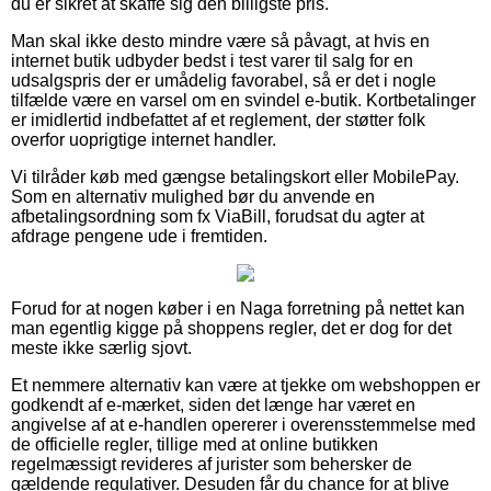
du er sikret at skaffe sig den billigste pris.
Man skal ikke desto mindre være så påvagt, at hvis en
internet butik udbyder bedst i test varer til salg for en
udsalgspris der er umådelig favorabel, så er det i nogle
tilfælde være en varsel om en svindel e-butik. Kortbetalinger
er imidlertid indbefattet af et reglement, der støtter folk
overfor uoprigtige internet handler.
Vi tilråder køb med gængse betalingskort eller MobilePay.
Som en alternativ mulighed bør du anvende en
afbetalingsordning som fx ViaBill, forudsat du agter at
afdrage pengene ude i fremtiden.
Forud for at nogen køber i en Naga forretning på nettet kan
man egentlig kigge på shoppens regler, det er dog for det
meste ikke særlig sjovt.
Et nemmere alternativ kan være at tjekke om webshoppen er
godkendt af e-mærket, siden det længe har været en
angivelse af at e-handlen opererer i overensstemmelse med
de officielle regler, tillige med at online butikken
regelmæssigt revideres af jurister som behersker de
gældende regulativer. Desuden får du chance for at blive