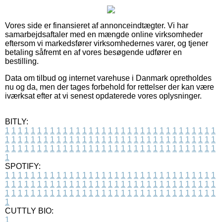
Vores side er finansieret af annonceindtægter. Vi har
samarbejdsaftaler med en mængde online virksomheder
eftersom vi markedsfører virksomhedernes varer, og tjener
betaling såfremt en af vores besøgende udfører en
bestilling.
Data om tilbud og internet varehuse i Danmark opretholdes
nu og da, men der tages forbehold for rettelser der kan være
iværksat efter at vi senest opdaterede vores oplysninger.
BITLY:
1
1
1
1
1
1
1
1
1
1
1
1
1
1
1
1
1
1
1
1
1
1
1
1
1
1
1
1
1
1
1
1
1
1
1
1
1
1
1
1
1
1
1
1
1
1
1
1
1
1
1
1
1
1
1
1
1
1
1
1
1
1
1
1
1
1
1
1
1
1
1
1
1
1
1
1
1
1
1
1
1
1
1
1
1
1
1
1
1
1
1
1
1
1
1
1
1
1
1
1
SPOTIFY:
1
1
1
1
1
1
1
1
1
1
1
1
1
1
1
1
1
1
1
1
1
1
1
1
1
1
1
1
1
1
1
1
1
1
1
1
1
1
1
1
1
1
1
1
1
1
1
1
1
1
1
1
1
1
1
1
1
1
1
1
1
1
1
1
1
1
1
1
1
1
1
1
1
1
1
1
1
1
1
1
1
1
1
1
1
1
1
1
1
1
1
1
1
1
1
1
1
1
1
1
CUTTLY BIO:
1