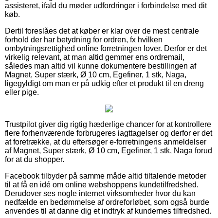
assisteret, ifald du møder udfordringer i forbindelse med dit
køb.
Dertil foreslåes det at køber er klar over de mest centrale
forhold der har betydning for ordren, fx hvilken
ombytningsrettighed online forretningen lover. Derfor er det
virkelig relevant, at man altid gemmer ens ordremail,
således man altid vil kunne dokumentere bestillingen af
Magnet, Super stærk, Ø 10 cm, Egefiner, 1 stk, Naga,
ligegyldigt om man er på udkig efter et produkt til en dreng
eller pige.
Trustpilot giver dig rigtig hæderlige chancer for at kontrollere
flere forhenværende forbrugeres iagttagelser og derfor er det
at foretrække, at du eftersøger e-forretningens anmeldelser
af Magnet, Super stærk, Ø 10 cm, Egefiner, 1 stk, Naga forud
for at du shopper.
Facebook tilbyder på samme måde altid tiltalende metoder
til at få en idé om online webshoppens kundetilfredshed.
Derudover ses nogle internet virksomheder hvor du kan
nedfælde en bedømmelse af ordreforløbet, som også burde
anvendes til at danne dig et indtryk af kundernes tilfredshed.