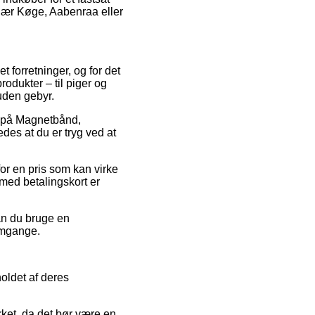
 nær Køge, Aabenraa eller
t forretninger, og for det
odukter – til piger og
uden gebyr.
er på Magnetbånd,
s at du er tryg ved at
for en pris som kan virke
 med betalingskort er
kan du bruge en
 omgange.
oldet af deres
rket, da det bør være en