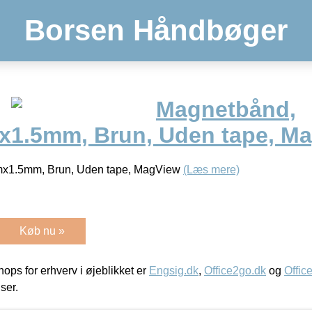
Borsen Håndbøger
Magnetbånd,
1.5mm, Brun, Uden tape, M
x1.5mm, Brun, Uden tape, MagView
(Læs mere)
Køb nu »
ps for erhverv i øjeblikket er
Engsig.dk
,
Office2go.dk
og
Offic
iser.