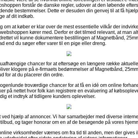
webshoppen forstår de danske regler, udover at den løbende eft
dende bestemmelser. Dette er desuden din genvej til at få hjælp
ge af dit indkøb.
ag om at køber er klar over de mest essentielle vilkår der indvirk
webshoppen kører med. Derfor er det tilmed relevant, at man alti
drettet vil kunne dokumentere bestillingen af Magnetbånd, 2
 end du søger efter varer til en pige eller dreng.
a uafhængige chancer for at eftersøge en længere række aktuelle 
du bliver klogere på e-firmaets bedømmelser af Magnetbånd, 2
 for at du placerer din ordre.
nogenlunde troværdige chancer for at få en idé om online forhand
ker på nettet hvor folk kan registrere en evaluering af købsople
dig et indtryk af tidligere kunders oplevelser.
t ved hjælp af annoncer. Vi har samarbejder med diverse internet
s tilbud, og tager honorar om en af de besøgende på vores hjem
online virksomheder værnes om fra tid til anden, men der gives 