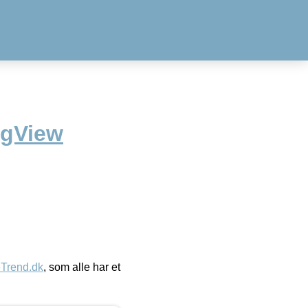
agView
eTrend.dk
, som alle har et