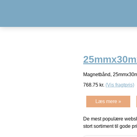
25mmx30mx
Magnetbånd, 25mmx30m
768.75
kr.
(Vis fragtpris)
Læs mere »
De mest populære websho
stort sortiment til gode pr