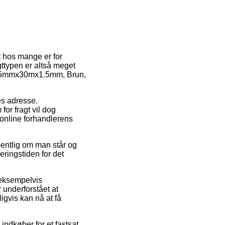
t hos mange er for
gttypen er altså meget
, 25mmx30mx1.5mm, Brun,
des adresse.
for fragt vil dog
 online forhandlerens
sentlig om man står og
eringstiden for det
 eksempelvis
underforstået at
igvis kan nå at få
indkøber for et fastsat