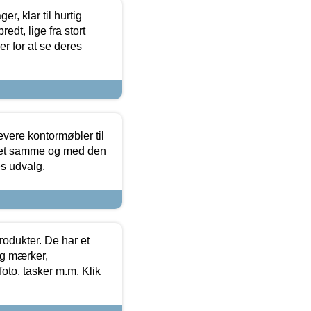
, klar til hurtig
edt, lige fra stort
er for at se deres
evere kontormøbler til
 det samme og med den
es udvalg.
rodukter. De har et
og mærker,
foto, tasker m.m. Klik