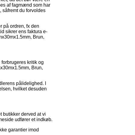
erses af fagmænd som har
, såfremt du forvoldes
er på ordren, fx den
d sikrer ens faktura e-
5mmx30mx1.5mm, Brun,
forbrugeres kritik og
5mmx30mx1.5mm, Brun,
lerens pålidelighed. I
velsen, hvilket desuden
 butikker derved at vi
meside udfører et indkøb.
ikke garantier imod