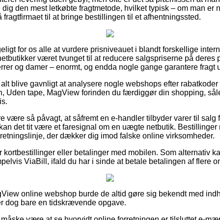
 dig den mest letkøbte fragtmetode, hvilket typisk – om man er
fragtfirmaet til at bringe bestillingen til et afhentningssted.
igt for os alle at vurdere prisniveauet i blandt forskellige interne
tbutikker været tvunget til at reducere salgspriserne på deres pr
herrer og damer – enormt, og endda nogle gange garantere fragt 
s alt blive gavnligt at analysere nogle webshops efter rabatkod
den tape, MagView forinden du færdiggør din shopping, sålede
is.
være så påvagt, at såfremt en e-handler tilbyder varer til salg 
kan det tit være et faresignal om en uægte netbutik. Bestillinger
 retningslinje, der dækker dig imod falske online virksomheder.
for kortbestillinger eller betalinger med mobilen. Som alternativ 
elvis ViaBill, ifald du har i sinde at betale betalingen af flere
gView online webshop burde de altid gøre sig bekendt med indh
 er dog bare en tidskrævende opgave.
åske være at se hvorvidt online forretningen er tilsluttet e-mæ