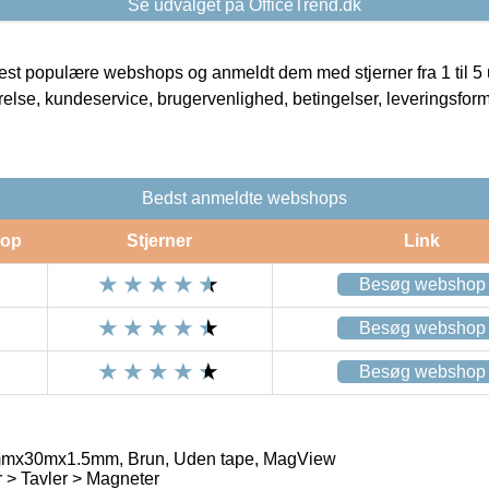
Se udvalget på OfficeTrend.dk
t populære webshops og anmeldt dem med stjerner fra 1 til 5 ud
rrelse, kundeservice, brugervenlighed, betingelser, leveringsfor
Bedst anmeldte webshops
op
Stjerner
Link
Besøg webshop
Besøg webshop
Besøg webshop
mx30mx1.5mm, Brun, Uden tape, MagView
 > Tavler > Magneter