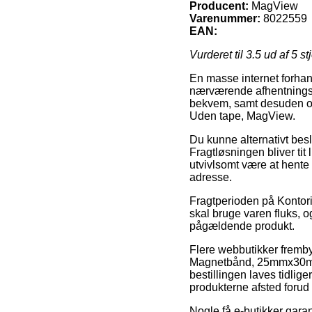
Producent:
MagView
Varenummer:
8022559
EAN:
Vurderet til
3.5
ud af 5 st
En masse internet forhan
nærværende afhentningsst
bekvem, samt desuden og
Uden tape, MagView.
Du kunne alternativt beslu
Fragtløsningen bliver tit 
utvivlsomt være at hente
adresse.
Fragtperioden på Kontori
skal bruge varen fluks, o
pågældende produkt.
Flere webbutikker fremby
Magnetbånd, 25mmx30mx1
bestillingen laves tidlig
produkterne afsted forud f
Nogle få e-butikker garan