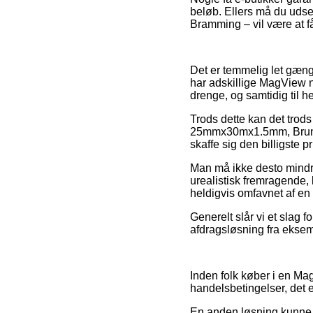
beløb. Ellers må du udse
Bramming – vil være at få 
Det er temmelig let gængel
har adskillige MagView ne
drenge, og samtidig til 
Trods dette kan det trod
25mmx30mx1.5mm, Brun, U
skaffe sig den billigste pr
Man må ikke desto mindre 
urealistisk fremragende, 
heldigvis omfavnet af en
Generelt slår vi et slag 
afdragsløsning fra eksemp
Inden folk køber i en Ma
handelsbetingelser, det
En anden løsning kunne m