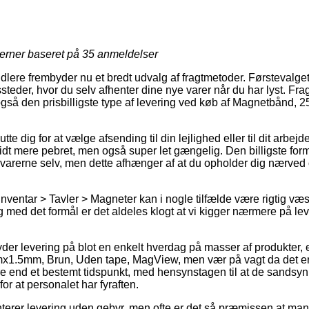
jerner baseret på
35
anmeldelser
dlere frembyder nu et bredt udvalg af fragtmetoder. Førstevalge
eder, hvor du selv afhenter dine nye varer når du har lyst. Fra
så den prisbilligste type af levering ved køb af Magnetbånd
tte dig for at vælge afsending til din lejlighed eller til dit arbej
lidt mere pebret, men også super let gængelig. Den billigste form 
 varerne selv, men dette afhænger af at du opholder dig nærved
nventar > Tavler > Magneter kan i nogle tilfælde være rigtig væ
g med det formål er det aldeles klogt at vi kigger nærmere på lev
der levering på blot en enkelt hverdag på masser af produkter,
.5mm, Brun, Uden tape, MagView, men vær på vagt da det er 
ere end et bestemt tidspunkt, med hensynstagen til at de sandsynl
or at personalet har fyraften.
terer levering uden gebyr, men ofte er det så præmissen at man 