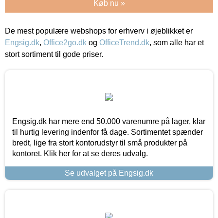
Køb nu »
De mest populære webshops for erhverv i øjeblikket er
Engsig.dk
,
Office2go.dk
og
OfficeTrend.dk
, som alle har et
stort sortiment til gode priser.
Engsig.dk har mere end 50.000 varenumre på lager, klar
til hurtig levering indenfor få dage. Sortimentet spænder
bredt, lige fra stort kontorudstyr til små produkter på
kontoret. Klik her for at se deres udvalg.
Se udvalget på Engsig.dk