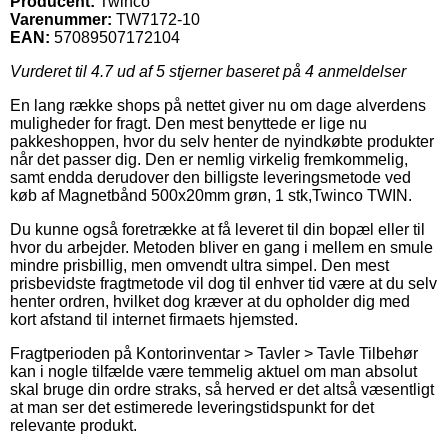
Producent:
Twinco
Varenummer:
TW7172-10
EAN:
57089507172104
Vurderet til
4.7
ud af 5 stjerner baseret på
4
anmeldelser
En lang række shops på nettet giver nu om dage alverdens
muligheder for fragt. Den mest benyttede er lige nu
pakkeshoppen, hvor du selv henter de nyindkøbte produkter
når det passer dig. Den er nemlig virkelig fremkommelig,
samt endda derudover den billigste leveringsmetode ved
køb af Magnetbånd 500x20mm grøn, 1 stk,Twinco TWIN.
Du kunne også foretrække at få leveret til din bopæl eller til
hvor du arbejder. Metoden bliver en gang i mellem en smule
mindre prisbillig, men omvendt ultra simpel. Den mest
prisbevidste fragtmetode vil dog til enhver tid være at du selv
henter ordren, hvilket dog kræver at du opholder dig med
kort afstand til internet firmaets hjemsted.
Fragtperioden på Kontorinventar > Tavler > Tavle Tilbehør
kan i nogle tilfælde være temmelig aktuel om man absolut
skal bruge din ordre straks, så herved er det altså væsentligt
at man ser det estimerede leveringstidspunkt for det
relevante produkt.