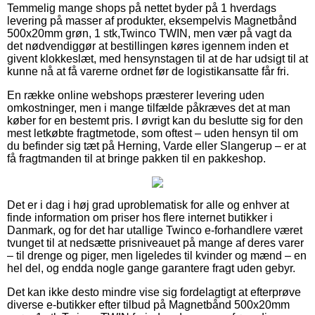
Temmelig mange shops på nettet byder på 1 hverdags
levering på masser af produkter, eksempelvis Magnetbånd
500x20mm grøn, 1 stk,Twinco TWIN, men vær på vagt da
det nødvendiggør at bestillingen køres igennem inden et
givent klokkeslæt, med hensynstagen til at de har udsigt til at
kunne nå at få varerne ordnet før de logistikansatte får fri.
En række online webshops præsterer levering uden
omkostninger, men i mange tilfælde påkræves det at man
køber for en bestemt pris. I øvrigt kan du beslutte sig for den
mest letkøbte fragtmetode, som oftest – uden hensyn til om
du befinder sig tæt på Herning, Varde eller Slangerup – er at
få fragtmanden til at bringe pakken til en pakkeshop.
Det er i dag i høj grad uproblematisk for alle og enhver at
finde information om priser hos flere internet butikker i
Danmark, og for det har utallige Twinco e-forhandlere været
tvunget til at nedsætte prisniveauet på mange af deres varer
– til drenge og piger, men ligeledes til kvinder og mænd – en
hel del, og endda nogle gange garantere fragt uden gebyr.
Det kan ikke desto mindre vise sig fordelagtigt at efterprøve
diverse e-butikker efter tilbud på Magnetbånd 500x20mm