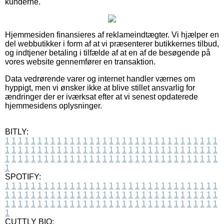
kunderne.
Hjemmesiden finansieres af reklameindtægter. Vi hjælper en
del webbutikker i form af at vi præsenterer butikkernes tilbud,
og indtjener betaling i tilfælde af at en af de besøgende på
vores website gennemfører en transaktion.
Data vedrørende varer og internet handler værnes om
hyppigt, men vi ønsker ikke at blive stillet ansvarlig for
ændringer der er iværksat efter at vi senest opdaterede
hjemmesidens oplysninger.
BITLY:
1
1
1
1
1
1
1
1
1
1
1
1
1
1
1
1
1
1
1
1
1
1
1
1
1
1
1
1
1
1
1
1
1
1
1
1
1
1
1
1
1
1
1
1
1
1
1
1
1
1
1
1
1
1
1
1
1
1
1
1
1
1
1
1
1
1
1
1
1
1
1
1
1
1
1
1
1
1
1
1
1
1
1
1
1
1
1
1
1
1
1
1
1
1
1
1
1
1
1
1
SPOTIFY:
1
1
1
1
1
1
1
1
1
1
1
1
1
1
1
1
1
1
1
1
1
1
1
1
1
1
1
1
1
1
1
1
1
1
1
1
1
1
1
1
1
1
1
1
1
1
1
1
1
1
1
1
1
1
1
1
1
1
1
1
1
1
1
1
1
1
1
1
1
1
1
1
1
1
1
1
1
1
1
1
1
1
1
1
1
1
1
1
1
1
1
1
1
1
1
1
1
1
1
1
CUTTLY BIO: