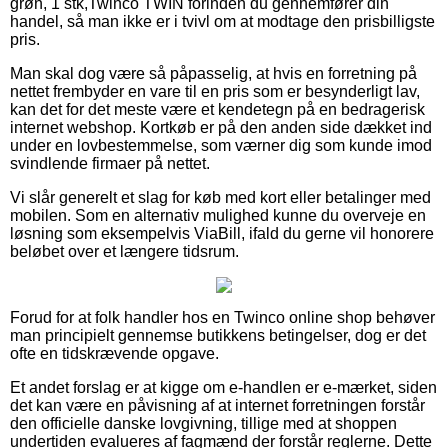
grøn, 1 stk,Twinco TWIN forinden du gennemfører din
handel, så man ikke er i tvivl om at modtage den prisbilligste
pris.
Man skal dog være så påpasselig, at hvis en forretning på
nettet frembyder en vare til en pris som er besynderligt lav,
kan det for det meste være et kendetegn på en bedragerisk
internet webshop. Kortkøb er på den anden side dækket ind
under en lovbestemmelse, som værner dig som kunde imod
svindlende firmaer på nettet.
Vi slår generelt et slag for køb med kort eller betalinger med
mobilen. Som en alternativ mulighed kunne du overveje en
løsning som eksempelvis ViaBill, ifald du gerne vil honorere
beløbet over et længere tidsrum.
Forud for at folk handler hos en Twinco online shop behøver
man principielt gennemse butikkens betingelser, dog er det
ofte en tidskrævende opgave.
Et andet forslag er at kigge om e-handlen er e-mærket, siden
det kan være en påvisning af at internet forretningen forstår
den officielle danske lovgivning, tillige med at shoppen
undertiden evalueres af fagmænd der forstår reglerne. Dette