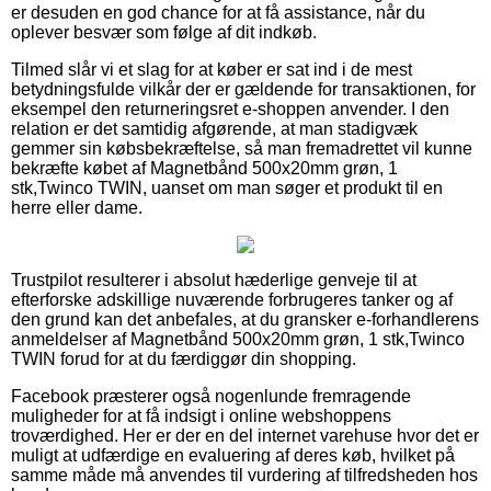
er desuden en god chance for at få assistance, når du
oplever besvær som følge af dit indkøb.
Tilmed slår vi et slag for at køber er sat ind i de mest
betydningsfulde vilkår der er gældende for transaktionen, for
eksempel den returneringsret e-shoppen anvender. I den
relation er det samtidig afgørende, at man stadigvæk
gemmer sin købsbekræftelse, så man fremadrettet vil kunne
bekræfte købet af Magnetbånd 500x20mm grøn, 1
stk,Twinco TWIN, uanset om man søger et produkt til en
herre eller dame.
Trustpilot resulterer i absolut hæderlige genveje til at
efterforske adskillige nuværende forbrugeres tanker og af
den grund kan det anbefales, at du gransker e-forhandlerens
anmeldelser af Magnetbånd 500x20mm grøn, 1 stk,Twinco
TWIN forud for at du færdiggør din shopping.
Facebook præsterer også nogenlunde fremragende
muligheder for at få indsigt i online webshoppens
troværdighed. Her er der en del internet varehuse hvor det er
muligt at udfærdige en evaluering af deres køb, hvilket på
samme måde må anvendes til vurdering af tilfredsheden hos