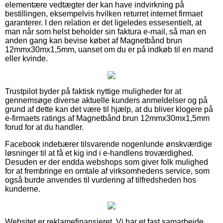
elementære vedtægter der kan have indvirkning på
bestillingen, eksempelvis hvilken returret internet firmaet
garanterer. I den relation er det ligeledes essesentielt, at
man når som helst beholder sin faktura e-mail, så man en
anden gang kan bevise købet af Magnetbånd brun
12mmx30mx1,5mm, uanset om du er på indkøb til en mand
eller kvinde.
Trustpilot byder på faktisk nyttige muligheder for at
gennemsøge diverse aktuelle kunders anmeldelser og på
grund af dette kan det være til hjælp, at du bliver klogere på
e-firmaets ratings af Magnetbånd brun 12mmx30mx1,5mm
forud for at du handler.
Facebook indebærer tilsvarende nogenlunde ønskværdige
løsninger til at få et kig ind i e-handlens troværdighed.
Desuden er der endda webshops som giver folk mulighed
for at frembringe en omtale af virksomhedens service, som
også burde anvendes til vurdering af tilfredsheden hos
kunderne.
Websitet er reklamefinansieret. Vi har et fast samarbejde