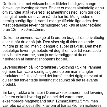
De fleste internet virksomheder tildeler heldigvis mange
forskellige leveringsformer. En der er meget almindelig er nu
om stunder at få leveret til et afhentningssted, som gør det
muligt at hente dine varer når du har tid. Muligheden er
nemlig særligt ligetil, samt i mange tilfælde ligeledes den
mest betalelige leveringsmulighed ved køb af Magnetbånd
brun 12mmx30mx1,5mm.
Du kunne omvendt vælge at få ordren bragt til din privatbolig
eller til når du er på job. Den viser sig til tider en kende
mindre prisbillig, men til gengæld super praktisk. Den mest
betalelige leveringsmetode vil dog til enhver tid være at du
selv henter varerne, som jo nødvendiggør at du er i
nærheden af internet shoppens bopæl.
Leveringstiden på Kontorartikler / Skiltning / Skilte, rammer
og mere kan være særligt afgørende om man mangler
produkterne fluks, så med det formål er det rigtig relevant at
du ser det forventede leveringstidspunkt på det relevante
produkt.
En lang række e-firmaer i Danmark reklamerer med levering
efter en enkelt hverdag på en hel del varenumre,
eksempelvis Magnetbånd brun 12mmx30mx1,5mm, men
vær obs på at det stiller krav om at transaktionen realiseres