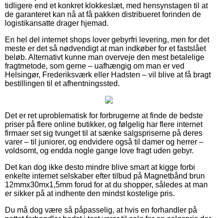
tidligere end et konkret klokkeslæt, med hensynstagen til at
de garanteret kan nå at få pakken distribueret forinden de
logistikansatte drager hjemad.
En hel del internet shops lover gebyrfri levering, men for det
meste er det så nødvendigt at man indkøber for et fastslået
beløb. Alternativt kunne man overveje den mest betalelige
fragtmetode, som gerne – uafhængig om man er ved
Helsingør, Frederiksværk eller Hadsten – vil blive at få bragt
bestillingen til et afhentningssted.
Det er ret uproblematisk for forbrugerne at finde de bedste
priser på flere online butikker, og følgelig har flere internet
firmaer set sig tvunget til at sænke salgspriserne på deres
varer – til juniorer, og endvidere også til damer og herrer –
voldsomt, og endda nogle gange love fragt uden gebyr.
Det kan dog ikke desto mindre blive smart at kigge forbi
enkelte internet selskaber efter tilbud på Magnetbånd brun
12mmx30mx1,5mm forud for at du shopper, således at man
er sikker på at indhente den mindst kostelige pris.
Du må dog være så påpasselig, at hvis en forhandler på