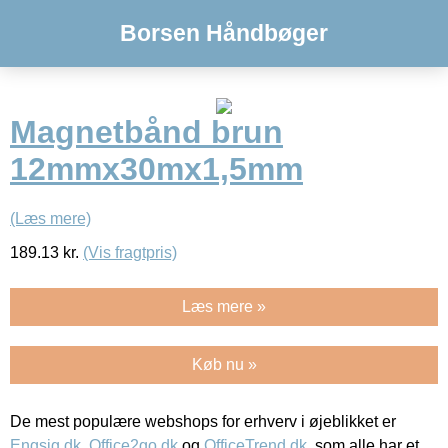
Borsen Håndbøger
Magnetbånd brun
12mmx30mx1,5mm
(Læs mere)
189.13
kr.
(Vis fragtpris)
Læs mere »
Køb nu »
De mest populære webshops for erhverv i øjeblikket er
Engsig.dk
,
Office2go.dk
og
OfficeTrend.dk
, som alle har et