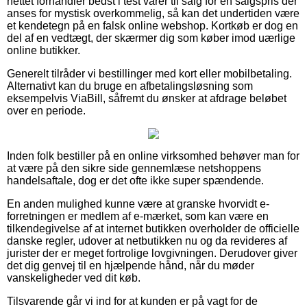
nettet forhandler bedst i test varer til salg for en salgspris der
anses for mystisk overkommelig, så kan det undertiden være
et kendetegn på en falsk online webshop. Kortkøb er dog en
del af en vedtægt, der skærmer dig som køber imod uærlige
online butikker.
Generelt tilråder vi bestillinger med kort eller mobilbetaling.
Alternativt kan du bruge en afbetalingsløsning som
eksempelvis ViaBill, såfremt du ønsker at afdrage beløbet
over en periode.
Inden folk bestiller på en online virksomhed behøver man for
at være på den sikre side gennemlæse netshoppens
handelsaftale, dog er det ofte ikke super spændende.
En anden mulighed kunne være at granske hvorvidt e-
forretningen er medlem af e-mærket, som kan være en
tilkendegivelse af at internet butikken overholder de officielle
danske regler, udover at netbutikken nu og da revideres af
jurister der er meget fortrolige lovgivningen. Derudover giver
det dig genvej til en hjælpende hånd, når du møder
vanskeligheder ved dit køb.
Tilsvarende går vi ind for at kunden er på vagt for de