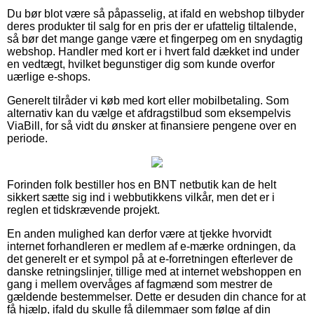
Du bør blot være så påpasselig, at ifald en webshop tilbyder
deres produkter til salg for en pris der er ufattelig tiltalende,
så bør det mange gange være et fingerpeg om en snydagtig
webshop. Handler med kort er i hvert fald dækket ind under
en vedtægt, hvilket begunstiger dig som kunde overfor
uærlige e-shops.
Generelt tilråder vi køb med kort eller mobilbetaling. Som
alternativ kan du vælge et afdragstilbud som eksempelvis
ViaBill, for så vidt du ønsker at finansiere pengene over en
periode.
Forinden folk bestiller hos en BNT netbutik kan de helt
sikkert sætte sig ind i webbutikkens vilkår, men det er i
reglen et tidskrævende projekt.
En anden mulighed kan derfor være at tjekke hvorvidt
internet forhandleren er medlem af e-mærke ordningen, da
det generelt er et sympol på at e-forretningen efterlever de
danske retningslinjer, tillige med at internet webshoppen en
gang i mellem overvåges af fagmænd som mestrer de
gældende bestemmelser. Dette er desuden din chance for at
få hjælp, ifald du skulle få dilemmaer som følge af din