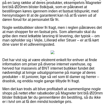
på en lang række af deres produkter, eksempelvis Magneter
bnt blå Ø20mm blister 8stk/pak, som er påkrævet at
bestillingen køres igennem inden et fastsat tidspunkt, med
hensynstagen til at de garanteret kan nå at få varen ud af
døren forud for at personalet får fri.
Nogle webbutikker sikrer fri fragt, men i reglen påkræves det
at man shopper for en fastsat pris. Som alternativ skal du
gribe den mest letkøbte løsning til levering, der typisk – om
man opholder sig i Vejle, Lillerød eller Struer – er at få kørt
dine varer til et udleveringssted.
Det har vist sig at være ekstremt enkelt for enhver at finde
information om priser på diverse internet varehuse, og
herved har massevis af BNT internet butikker fundet det
nødvendigt at tvinge udsalgspriserne på mange af deres
produkter – til juniorer, lige så vel som til damer og herrer –
drastisk, og endda nogle gange tilbyde fri fragt.
Men det kan trods alt blive profitabelt at sammenligne nogle
shops på nettet efter rabatkoder på Magneter bnt blå Ø20mm
blister 8stk/pak før du gennemfører din bestilling, så du ikke
er i tvivl om at få den mindst kostelige pris.