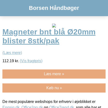
Borsen Håndbøger
Magneter bnt blå Ø20mm
blister 8stk/pak
(Læs mere)
112.19
kr.
(Vis fragtpris)
Læs mere »
Køb nu »
De mest populære webshops for erhverv i øjeblikket er
Engsig.dk
,
Office2go.dk
og
OfficeTrend.dk
, som alle har et