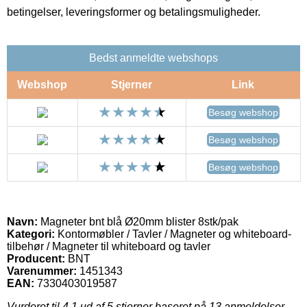
betingelser, leveringsformer og betalingsmuligheder.
Bedst anmeldte webshops
Webshop
Stjerner
Link
Besøg webshop
Besøg webshop
Besøg webshop
Navn:
Magneter bnt blå Ø20mm blister 8stk/pak
Kategori:
Kontormøbler / Tavler / Magneter og whiteboard-
tilbehør / Magneter til whiteboard og tavler
Producent:
BNT
Varenummer:
1451343
EAN:
7330403019587
Vurderet til
4.1
ud af 5 stjerner baseret på
13
anmeldelser