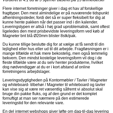
Flere internet forretninger giver i dag et hav af forskellige
fragttyper. Den mest almindelige er på nuværende tidspunkt
afhentningssteder, fordi det så er super fleksibelt for dig at
kunne hente pakken når det passer ind i din kalender.
Leveringstypen er altså i høj grad uproblematisk, samt oftest
ligeledes den mest prisbevidste leveringsform ved køb af
Magneter bnt blå Ø20mm blister 8stk/pak.
Du kunne tillige beslutte dig for at vælge at få sendt til din
lejlighed eller hus eller ud til dit arbejde. Fragtløsningen er i
mange tilfælde et hak mere bekostelig, men også temmelig
bekvem. Den mindst kostelige leveringsform vil dog i de
fleste tilfælde være at du selv henter produkterne, hvilket
dog nødvendiggør at du er i kort afstand af online
forretningens arbejdslager.
Leveringsdygtigheden på Kontormøbler / Tavler / Magneter
og whiteboard- tilbehør / Magneter til whiteboard og tavler
kan vise sig at være ret væsentlig såfremt vi absolut skal
bruge din pakke fluks, og af den grund er det komplet
fornuftigt at man ser nærmere på den estimerede
leveringstid for den relevante vare.
En del internet webshops giver løfte om dag-til-dag levering