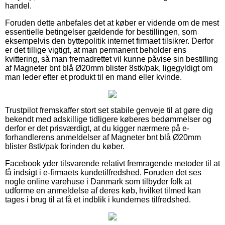
handel.
Foruden dette anbefales det at køber er vidende om de mest
essentielle betingelser gældende for bestillingen, som
eksempelvis den byttepolitik internet firmaet tilsikrer. Derfor
er det tillige vigtigt, at man permanent beholder ens
kvittering, så man fremadrettet vil kunne påvise sin bestilling
af Magneter bnt blå Ø20mm blister 8stk/pak, ligegyldigt om
man leder efter et produkt til en mand eller kvinde.
Trustpilot fremskaffer stort set stabile genveje til at gøre dig
bekendt med adskillige tidligere køberes bedømmelser og
derfor er det prisværdigt, at du kigger nærmere på e-
forhandlerens anmeldelser af Magneter bnt blå Ø20mm
blister 8stk/pak forinden du køber.
Facebook yder tilsvarende relativt fremragende metoder til at
få indsigt i e-firmaets kundetilfredshed. Foruden det ses
nogle online varehuse i Danmark som tilbyder folk at
udforme en anmeldelse af deres køb, hvilket tilmed kan
tages i brug til at få et indblik i kundernes tilfredshed.