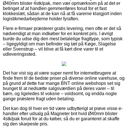
Ø40mm blister 4stk/pak, men vær opmærksom på at det er
betinget af at handlen gemmenføres forud for et fast
klokkeslæt, sådan at de kan nå at få varerne klargjort inden
logistikmedarbejderne holder fyraften.
Flere e-firmaer præsterer gratis levering, men ofte er det så
nødvendigt at man indkøber for en konkret pris. I øvrigt
burde du udse dig den mest betalelige fragttype, som typisk
– ligegyldigt om man befinder sig tæt på Køge, Slagelse
eller Svenstrup – vil blive at få kørt dine varer til et
udleveringssted.
Det har vist sig at være super nemt for internetbrugere at
finde frem til de bedste priser på diverse online varehuse, og
på grund af dette har mange BNT online webshops set sig
tvunget til at nedsætte salgsværdien på deres varer – til
børn, og ligeledes til voksne – voldsomt, og endda nogle
gange præstere fragt uden betaling.
Det kan dog til hver en tid være udbytterigt at prøve visse e-
handler efter udsalg på Magneter bnt hvid Ø40mm blister
4stk/pak forud for at du køber, så du er garanteret at skaffe
sig den skarpeste pris.