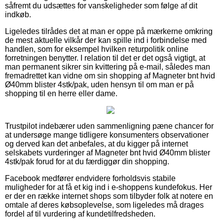
såfremt du udsættes for vanskeligheder som følge af dit
indkøb.
Ligeledes tilrådes det at man er oppe på mærkerne omkring
de mest aktuelle vilkår der kan spille ind i forbindelse med
handlen, som for eksempel hvilken returpolitik online
forretningen benytter. I relation til det er det også vigtigt, at
man permanent sikrer sin kvittering på e-mail, således man
fremadrettet kan vidne om sin shopping af Magneter bnt hvid
Ø40mm blister 4stk/pak, uden hensyn til om man er på
shopping til en herre eller dame.
Trustpilot indebærer uden sammenligning pæne chancer for
at undersøge mange tidligere konsumenters observationer
og derved kan det anbefales, at du kigger på internet
selskabets vurderinger af Magneter bnt hvid Ø40mm blister
4stk/pak forud for at du færdiggør din shopping.
Facebook medfører endvidere forholdsvis stabile
muligheder for at få et kig ind i e-shoppens kundefokus. Her
er der en række internet shops som tilbyder folk at notere en
omtale af deres købsoplevelse, som ligeledes må drages
fordel af til vurdering af kundetilfredsheden.