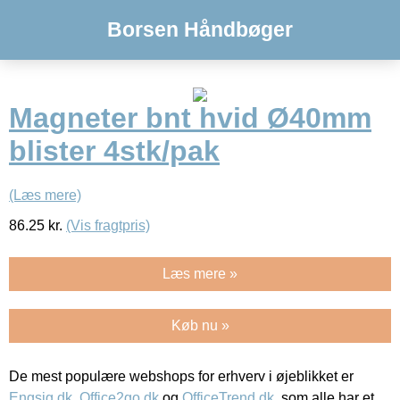
Borsen Håndbøger
Magneter bnt hvid Ø40mm
blister 4stk/pak
(Læs mere)
86.25
kr.
(Vis fragtpris)
Læs mere »
Køb nu »
De mest populære webshops for erhverv i øjeblikket er
Engsig.dk
,
Office2go.dk
og
OfficeTrend.dk
, som alle har et