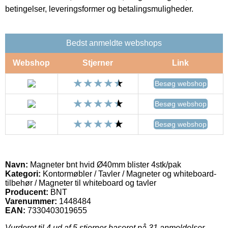
betingelser, leveringsformer og betalingsmuligheder.
Bedst anmeldte webshops
Webshop
Stjerner
Link
Besøg webshop
Besøg webshop
Besøg webshop
Navn:
Magneter bnt hvid Ø40mm blister 4stk/pak
Kategori:
Kontormøbler / Tavler / Magneter og whiteboard-
tilbehør / Magneter til whiteboard og tavler
Producent:
BNT
Varenummer:
1448484
EAN:
7330403019655
Vurderet til
4
ud af 5 stjerner baseret på
31
anmeldelser