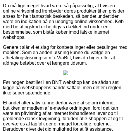
Du må lige meget hvad være så påpasselig, at hvis en
online virksomhed frembyder deres produkter til en pris der
anses for helt fantastisk beskeden, så bør det undertiden
være en indikation på en uoprigtig online virksomhed. Køb
med betalingskort er heldigvis dækket ind under en
bestemmelse, som bistår køber imod falske internet
webshops.
Generelt slår vi et slag for kortbetalinger eller betalinger med
mobilen. Som en anden løsning kunne du vælge en
afbetalingsløsning som fx ViaBill, hvis du higer efter at
afdrage beløbet over et længere tidsrum.
Før nogen bestiller i en BNT webshop kan de sådan set
kigge på webshoppens handelsaftale, men det er i reglen
ikke super spændende.
Et andet alternativ kunne derfor være at se om internet
butikken er medlem af e-mærke ordningen, fordi det kan
være en påvisning af at internet forhandleren lever op til
gældende dansk lovgivning, foruden at e-shoppen af og til
overværes af fagfolk der er meget fortrolige reglerne.
Derudover giver det dig mulighed for at få assistance,