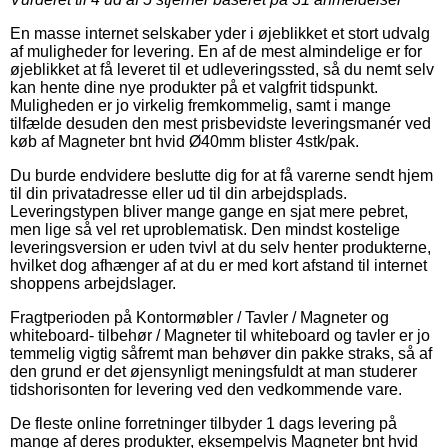
En masse internet selskaber yder i øjeblikket et stort udvalg
af muligheder for levering. En af de mest almindelige er for
øjeblikket at få leveret til et udleveringssted, så du nemt selv
kan hente dine nye produkter på et valgfrit tidspunkt.
Muligheden er jo virkelig fremkommelig, samt i mange
tilfælde desuden den mest prisbevidste leveringsmanér ved
køb af Magneter bnt hvid Ø40mm blister 4stk/pak.
Du burde endvidere beslutte dig for at få varerne sendt hjem
til din privatadresse eller ud til din arbejdsplads.
Leveringstypen bliver mange gange en sjat mere pebret,
men lige så vel ret uproblematisk. Den mindst kostelige
leveringsversion er uden tvivl at du selv henter produkterne,
hvilket dog afhænger af at du er med kort afstand til internet
shoppens arbejdslager.
Fragtperioden på Kontormøbler / Tavler / Magneter og
whiteboard- tilbehør / Magneter til whiteboard og tavler er jo
temmelig vigtig såfremt man behøver din pakke straks, så af
den grund er det øjensynligt meningsfuldt at man studerer
tidshorisonten for levering ved den vedkommende vare.
De fleste online forretninger tilbyder 1 dags levering på
mange af deres produkter, eksempelvis Magneter bnt hvid