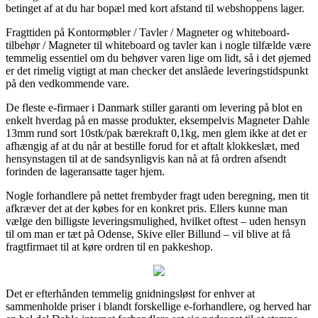
betinget af at du har bopæl med kort afstand til webshoppens lager.
Fragttiden på Kontormøbler / Tavler / Magneter og whiteboard-
tilbehør / Magneter til whiteboard og tavler kan i nogle tilfælde være
temmelig essentiel om du behøver varen lige om lidt, så i det øjemed
er det rimelig vigtigt at man checker det anslåede leveringstidspunkt
på den vedkommende vare.
De fleste e-firmaer i Danmark stiller garanti om levering på blot en
enkelt hverdag på en masse produkter, eksempelvis Magneter Dahle
13mm rund sort 10stk/pak bærekraft 0,1kg, men glem ikke at det er
afhængig af at du når at bestille forud for et aftalt klokkeslæt, med
hensynstagen til at de sandsynligvis kan nå at få ordren afsendt
forinden de lageransatte tager hjem.
Nogle forhandlere på nettet frembyder fragt uden beregning, men tit
afkræver det at der købes for en konkret pris. Ellers kunne man
vælge den billigste leveringsmulighed, hvilket oftest – uden hensyn
til om man er tæt på Odense, Skive eller Billund – vil blive at få
fragtfirmaet til at køre ordren til en pakkeshop.
Det er efterhånden temmelig gnidningsløst for enhver at
sammenholde priser i blandt forskellige e-forhandlere, og herved har