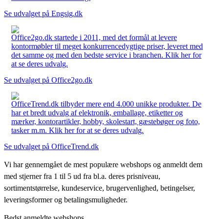
Se udvalget på Engsig.dk
Office2go.dk startede i 2011, med det formål at levere
kontormøbler til meget konkurrencedygtige priser, leveret med
det samme og med den bedste service i branchen. Klik her for
at se deres udvalg.
Se udvalget på Office2go.dk
OfficeTrend.dk tilbyder mere end 4.000 unikke produkter. De
har et bredt udvalg af elektronik, emballage, etiketter og
mærker, kontorartikler, hobby, skolestart, gæstebøger og foto,
tasker m.m. Klik her for at se deres udvalg.
Se udvalget på OfficeTrend.dk
Vi har gennemgået de mest populære webshops og anmeldt dem
med stjerner fra 1 til 5 ud fra bl.a. deres prisniveau,
sortimentstørrelse, kundeservice, brugervenlighed, betingelser,
leveringsformer og betalingsmuligheder.
Bedst anmeldte webshops