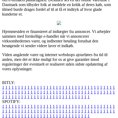
Danmark som tilbyder folk at meddele en kritik af deres køb, som
tilmed burde drages fordel af til at få et indtryk af hvor glade
kunderne er.
Hjemmesiden er finansieret af indtægter fra annoncer. Vi arbejder
sammen med forskellige e-handler når vi annoncerer
virksomhedernes varer, og indhenter betaling forudsat den
besøgende vi sender videre laver et indkøb.
Viden angående varer og internet webshops ajourføres fra tid til
anden, men det er ikke muligt for os at give garantier imod
reguleringer der eventuelt er realiseret siden sidste opdatering af
vores oplysninger.
BITLY:
1
1
1
1
1
1
1
1
1
1
1
1
1
1
1
1
1
1
1
1
1
1
1
1
1
1
1
1
1
1
1
1
1
1
1
1
1
1
1
1
1
1
1
1
1
1
1
1
1
1
1
1
1
1
1
1
1
1
1
1
1
1
1
1
1
1
1
1
1
1
1
1
1
1
1
1
1
1
1
1
1
1
1
1
1
1
1
1
1
1
1
1
1
1
1
1
1
1
1
1
SPOTIFY:
1
1
1
1
1
1
1
1
1
1
1
1
1
1
1
1
1
1
1
1
1
1
1
1
1
1
1
1
1
1
1
1
1
1
1
1
1
1
1
1
1
1
1
1
1
1
1
1
1
1
1
1
1
1
1
1
1
1
1
1
1
1
1
1
1
1
1
1
1
1
1
1
1
1
1
1
1
1
1
1
1
1
1
1
1
1
1
1
1
1
1
1
1
1
1
1
1
1
1
1