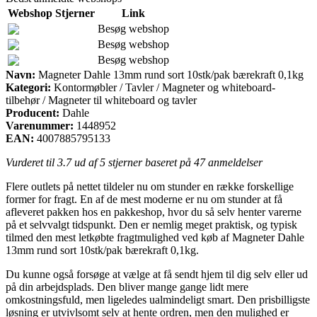
Webshop
Stjerner
Link
Besøg webshop
Besøg webshop
Besøg webshop
Navn:
Magneter Dahle 13mm rund sort 10stk/pak bærekraft 0,1kg
Kategori:
Kontormøbler / Tavler / Magneter og whiteboard-
tilbehør / Magneter til whiteboard og tavler
Producent:
Dahle
Varenummer:
1448952
EAN:
4007885795133
Vurderet til
3.7
ud af 5 stjerner baseret på
47
anmeldelser
Flere outlets på nettet tildeler nu om stunder en række forskellige
former for fragt. En af de mest moderne er nu om stunder at få
afleveret pakken hos en pakkeshop, hvor du så selv henter varerne
på et selvvalgt tidspunkt. Den er nemlig meget praktisk, og typisk
tilmed den mest letkøbte fragtmulighed ved køb af Magneter Dahle
13mm rund sort 10stk/pak bærekraft 0,1kg.
Du kunne også forsøge at vælge at få sendt hjem til dig selv eller ud
på din arbejdsplads. Den bliver mange gange lidt mere
omkostningsfuld, men ligeledes ualmindeligt smart. Den prisbilligste
løsning er utvivlsomt selv at hente ordren, men den mulighed er