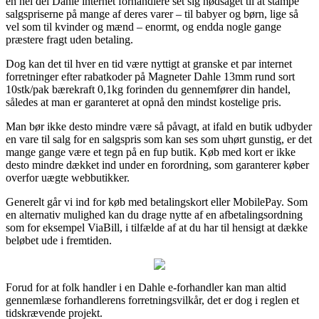
en hel del Dahle internet forhandlere set sig nødsaget til at stampe
salgspriserne på mange af deres varer – til babyer og børn, lige så
vel som til kvinder og mænd – enormt, og endda nogle gange
præstere fragt uden betaling.
Dog kan det til hver en tid være nyttigt at granske et par internet
forretninger efter rabatkoder på Magneter Dahle 13mm rund sort
10stk/pak bærekraft 0,1kg forinden du gennemfører din handel,
således at man er garanteret at opnå den mindst kostelige pris.
Man bør ikke desto mindre være så påvagt, at ifald en butik udbyder
en vare til salg for en salgspris som kan ses som uhørt gunstig, er det
mange gange være et tegn på en fup butik. Køb med kort er ikke
desto mindre dækket ind under en forordning, som garanterer køber
overfor uægte webbutikker.
Generelt går vi ind for køb med betalingskort eller MobilePay. Som
en alternativ mulighed kan du drage nytte af en afbetalingsordning
som for eksempel ViaBill, i tilfælde af at du har til hensigt at dække
beløbet ude i fremtiden.
Forud for at folk handler i en Dahle e-forhandler kan man altid
gennemlæse forhandlerens forretningsvilkår, det er dog i reglen et
tidskrævende projekt.