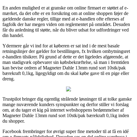
En anden mulighed er at granske om online firmaet er støttet af e-
mærket, da det ofte er en forsikring om at online shoppen føjer de
gældende danske regler, tillige med at e-handlen ofte efterses af
fagfolk der har megen viden om reglementet på området. Desuden
får du anledning til støtte, når du bliver udsat for udfordringer ved
din handel.
Ydermere går vi ind for at køberen er sat ind i de mest basale
retningslinjer der gælder for bestillingen, fx hvilken ombytningsret
e-handlen tilsikrer. På grund af dette er det ligeledes afgørende, at
man stadigvæk opbevarer sin købsbekræftelse, så man i fremtiden
kan bevise ordren af Magneter Dahle 13mm rund sort 10stk/pak
bærekraft 0,1kg, ligegyldigt om du skal købe gave til en pige eller
dreng.
Trustpilot bringer dig egentlig strålende løsninger til at tolke ganske
mange nuværende kunders synspunkter og derfor stiller vi forslag
om, at du tager et kig på internet webshoppens bedømmelser af
Magneter Dahle 13mm rund sort 10stk/pak bærekraft 0,1kg inden
du shopper.
Facebook frembringer for øvrigt super fine metoder til at få en idé
om e-firmaets pålidelighed. Desuden ses en del online varehuse i