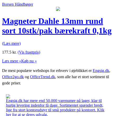
Borsen Håndbøger
Magneter Dahle 13mm rund
sort 10stk/pak bærekraft 0,1kg
(Læs mere)
177.5
kr.
(Vis fragtpris)
Læs mere »
Køb nu »
De mest populære webshops for erhverv i øjeblikket er
Engsig.dk
,
Office2go.dk
og
OfficeTrend.dk
, som alle har et stort sortiment til
gode priser.
Engsig.dk har mere end 50.000 varenumre på lager, klar til
hurtig levering indenfor få dage. Sortimentet spænder bredt,
lige fra stort kontorudstyr til små produkter på kontoret. Klik
her for at se deres udvalg.