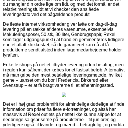
du mangler din ordre lige om lidt, og med det formål er det
relativt meningsfuldt at vi checker den anslåede
leveringsdato ved det pågældende produkt.
De fleste internet virksomheder giver løfte om dag-til-dag
levering på en række af deres varenumre, eksempelvis
Makuleringsposer, 50 stk, 80 liter, Genbrugspapir, Rexel,
som tager udgangspunkt i at handlen gemmenføres tidligere
end et aftalt klokkeslæt, så de garanteret kan nå at få
produkterne sendt afsted inden lagermedarbejderne holder
fyraften.
Enkelte shops på nettet tilbyder levering uden betaling, men
i reglen kun såfremt der købes for et fastsat beløb. Alternativt
må man gribe den mest betalelige leveringsmetode, hvilket
gerne – uanset om du bor i Fredericia, Birkerød eller
Svenstrup – er at få bragt varerne til et afhentningssted.
Det er i høj grad problemfrit for almindelige dødelige at finde
information om priser fra flere e-forretninger, og altså har
massevis af Rexel outlets på nettet ikke kunne slippe for at
nedbringe salgspriserne på produkterne – til juniorer, og
yderligere også til kvinder og mænd – betragteligt, og endda