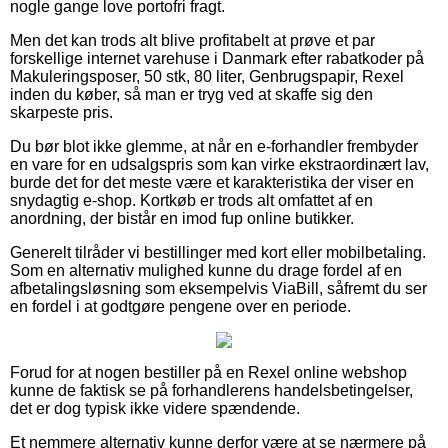
nogle gange love portofri fragt.
Men det kan trods alt blive profitabelt at prøve et par
forskellige internet varehuse i Danmark efter rabatkoder på
Makuleringsposer, 50 stk, 80 liter, Genbrugspapir, Rexel
inden du køber, så man er tryg ved at skaffe sig den
skarpeste pris.
Du bør blot ikke glemme, at når en e-forhandler frembyder
en vare for en udsalgspris som kan virke ekstraordinært lav,
burde det for det meste være et karakteristika der viser en
snydagtig e-shop. Kortkøb er trods alt omfattet af en
anordning, der bistår en imod fup online butikker.
Generelt tilråder vi bestillinger med kort eller mobilbetaling.
Som en alternativ mulighed kunne du drage fordel af en
afbetalingsløsning som eksempelvis ViaBill, såfremt du ser
en fordel i at godtgøre pengene over en periode.
Forud for at nogen bestiller på en Rexel online webshop
kunne de faktisk se på forhandlerens handelsbetingelser,
det er dog typisk ikke videre spændende.
Et nemmere alternativ kunne derfor være at se nærmere på