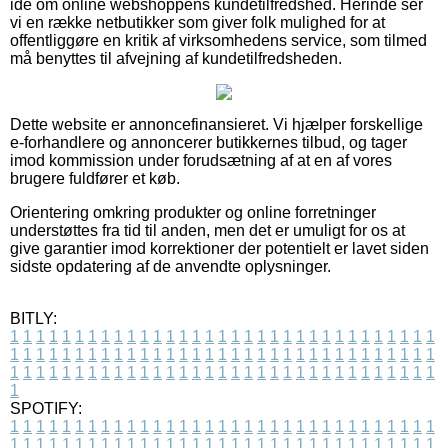
idé om online webshoppens kundetilfredshed. Herinde ser
vi en række netbutikker som giver folk mulighed for at
offentliggøre en kritik af virksomhedens service, som tilmed
må benyttes til afvejning af kundetilfredsheden.
Dette website er annoncefinansieret. Vi hjælper forskellige
e-forhandlere og annoncerer butikkernes tilbud, og tager
imod kommission under forudsætning af at en af vores
brugere fuldfører et køb.
Orientering omkring produkter og online forretninger
understøttes fra tid til anden, men det er umuligt for os at
give garantier imod korrektioner der potentielt er lavet siden
sidste opdatering af de anvendte oplysninger.
BITLY:
1
1
1
1
1
1
1
1
1
1
1
1
1
1
1
1
1
1
1
1
1
1
1
1
1
1
1
1
1
1
1
1
1
1
1
1
1
1
1
1
1
1
1
1
1
1
1
1
1
1
1
1
1
1
1
1
1
1
1
1
1
1
1
1
1
1
1
1
1
1
1
1
1
1
1
1
1
1
1
1
1
1
1
1
1
1
1
1
1
1
1
1
1
1
1
1
1
1
1
1
SPOTIFY:
1
1
1
1
1
1
1
1
1
1
1
1
1
1
1
1
1
1
1
1
1
1
1
1
1
1
1
1
1
1
1
1
1
1
1
1
1
1
1
1
1
1
1
1
1
1
1
1
1
1
1
1
1
1
1
1
1
1
1
1
1
1
1
1
1
1