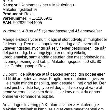
Rexel
Kategori:
Kontormaskiner > Makulering >
Makuleringstilbehør
Producent:
Rexel
Varenummer:
REX2105902
EAN:
5028252444095
Vurderet til
4.8
ud af 5 stjerner baseret på
41
anmeldelser
Mange e-shops yder nu til dags et stort udvalg af muligheder
for levering. Den mest populære er i dag at få leveret til et
udleveringssted, hvor du så selv henter bestillingen lige når
det passer dig. Leveringstypen er nemlig virkelig
uproblematisk, samt endda desuden den mest prisbevidste
leveringsløsning ved køb af Makuleringsposer, 50 stk, 80
liter, Genbrugspapir, Rexel.
Du bør tillige påtænke at få pakken sendt til din bopæl eller
ud til dit arbejdes adresse. Fragtformen er almindeligvis en
lille smule mindre prisbillig, men desuden i høj grad let. Den
mest prisbevidste fragttype vil dog altid vise sig at være at
hente varerne selv, men dette stiller krav om at du er nær
online virksomhedens bopæl.
Antal dages levering på Kontormaskiner > Makulering >
Makuleringstilbehør kan vise sig at være meget central om