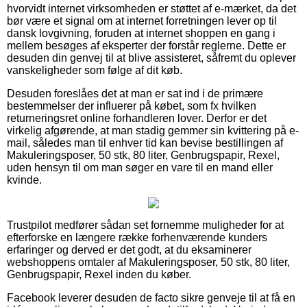
hvorvidt internet virksomheden er støttet af e-mærket, da det
bør være et signal om at internet forretningen lever op til
dansk lovgivning, foruden at internet shoppen en gang i
mellem besøges af eksperter der forstår reglerne. Dette er
desuden din genvej til at blive assisteret, såfremt du oplever
vanskeligheder som følge af dit køb.
Desuden foreslåes det at man er sat ind i de primære
bestemmelser der influerer på købet, som fx hvilken
returneringsret online forhandleren lover. Derfor er det
virkelig afgørende, at man stadig gemmer sin kvittering på e-
mail, således man til enhver tid kan bevise bestillingen af
Makuleringsposer, 50 stk, 80 liter, Genbrugspapir, Rexel,
uden hensyn til om man søger en vare til en mand eller
kvinde.
Trustpilot medfører sådan set fornemme muligheder for at
efterforske en længere række forhenværende kunders
erfaringer og derved er det godt, at du eksaminerer
webshoppens omtaler af Makuleringsposer, 50 stk, 80 liter,
Genbrugspapir, Rexel inden du køber.
Facebook leverer desuden de facto sikre genveje til at få en