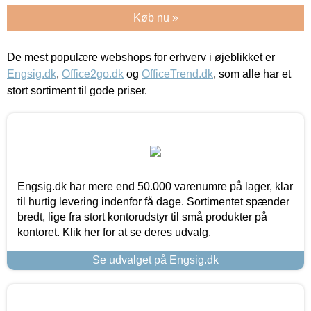
Køb nu »
De mest populære webshops for erhverv i øjeblikket er
Engsig.dk
,
Office2go.dk
og
OfficeTrend.dk
, som alle har et
stort sortiment til gode priser.
Engsig.dk har mere end 50.000 varenumre på lager, klar
til hurtig levering indenfor få dage. Sortimentet spænder
bredt, lige fra stort kontorudstyr til små produkter på
kontoret. Klik her for at se deres udvalg.
Se udvalget på Engsig.dk