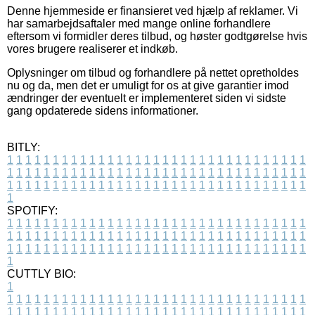
Denne hjemmeside er finansieret ved hjælp af reklamer. Vi
har samarbejdsaftaler med mange online forhandlere
eftersom vi formidler deres tilbud, og høster godtgørelse hvis
vores brugere realiserer et indkøb.
Oplysninger om tilbud og forhandlere på nettet opretholdes
nu og da, men det er umuligt for os at give garantier imod
ændringer der eventuelt er implementeret siden vi sidste
gang opdaterede sidens informationer.
BITLY:
1
1
1
1
1
1
1
1
1
1
1
1
1
1
1
1
1
1
1
1
1
1
1
1
1
1
1
1
1
1
1
1
1
1
1
1
1
1
1
1
1
1
1
1
1
1
1
1
1
1
1
1
1
1
1
1
1
1
1
1
1
1
1
1
1
1
1
1
1
1
1
1
1
1
1
1
1
1
1
1
1
1
1
1
1
1
1
1
1
1
1
1
1
1
1
1
1
1
1
1
SPOTIFY:
1
1
1
1
1
1
1
1
1
1
1
1
1
1
1
1
1
1
1
1
1
1
1
1
1
1
1
1
1
1
1
1
1
1
1
1
1
1
1
1
1
1
1
1
1
1
1
1
1
1
1
1
1
1
1
1
1
1
1
1
1
1
1
1
1
1
1
1
1
1
1
1
1
1
1
1
1
1
1
1
1
1
1
1
1
1
1
1
1
1
1
1
1
1
1
1
1
1
1
1
CUTTLY BIO:
1
1
1
1
1
1
1
1
1
1
1
1
1
1
1
1
1
1
1
1
1
1
1
1
1
1
1
1
1
1
1
1
1
1
1
1
1
1
1
1
1
1
1
1
1
1
1
1
1
1
1
1
1
1
1
1
1
1
1
1
1
1
1
1
1
1
1