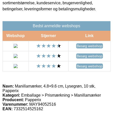
sortimentstørrelse, kundeservice, brugervenlighed,
betingelser, leveringsformer og betalingsmuligheder.
Bedst anmeldte webshops
Webshop
Stjerner
Link
Besøg webshop
Besøg webshop
Besøg webshop
Navn:
Manillamærker, 4.8×9.6 cm, Lysegrøn, 10 stk,
Papperix
Kategori:
Emballage > Prismærkning > Manillamærker
Producent:
Papperix
Varenummer:
MAY94052516
EAN:
7332514525162