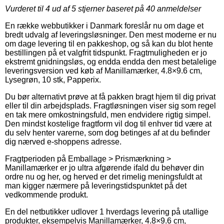
Vurderet til
4
ud af 5 stjerner baseret på
40
anmeldelser
En række webbutikker i Danmark foreslår nu om dage et
bredt udvalg af leveringsløsninger. Den mest moderne er nu
om dage levering til en pakkeshop, og så kan du blot hente
bestillingen på et valgfrit tidspunkt. Fragtmuligheden er jo
ekstremt gnidningsløs, og endda endda den mest betalelige
leveringsversion ved køb af Manillamærker, 4.8×9.6 cm,
Lysegrøn, 10 stk, Papperix.
Du bør alternativt prøve at få pakken bragt hjem til dig privat
eller til din arbejdsplads. Fragtløsningen viser sig som regel
en tak mere omkostningsfuld, men endvidere rigtig simpel.
Den mindst kostelige fragtform vil dog til enhver tid være at
du selv henter varerne, som dog betinges af at du befinder
dig nærved e-shoppens adresse.
Fragtperioden på Emballage > Prismærkning >
Manillamærker er jo ultra afgørende ifald du behøver din
ordre nu og her, og herved er det rimelig meningsfuldt at
man kigger nærmere på leveringstidspunktet på det
vedkommende produkt.
En del netbutikker udlover 1 hverdags levering på utallige
produkter, eksempelvis Manillamærker, 4.8×9.6 cm,