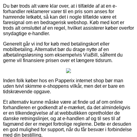
Du bør trods alt være klar over, at i tilfælde af at en e-
forhandler reklamerer varer til en pris som anses for
hamrende letkøbt, så kan det i nogle tilfælde være et
faresignal om en bedragerisk webshop. Køb med kort er
trods alt omsluttet af en regel, hvilket assisterer køber overfor
snydagtige e-handler.
Generelt går vi ind for køb med betalingskort eller
mobilbetaling. Alternativt bør du drage nytte af en
afbetalingsløsning som eksempelvis ViaBill, såfremt du
gerne vil finansiere prisen over et længere tidsrum.
Inden folk køber hos en Papperix internet shop bør man
uden tvivl skimme e-shoppens vilkår, men det er bare en
tidskrævende opgave.
Et alternativ kunne måske være at finde ud af om online
forhandleren er godkendt af e-mærket, da det almindeligvis
er en tilkendegivelse af at webbutikken opretholder de
danske retningslinjer, og at e-handlen af og til ses til af
fagmænd der er meget fortrolige reglerne. Dette er desuden
en god mulighed for support, når du får besvær i forbindelse
med din bestilling.