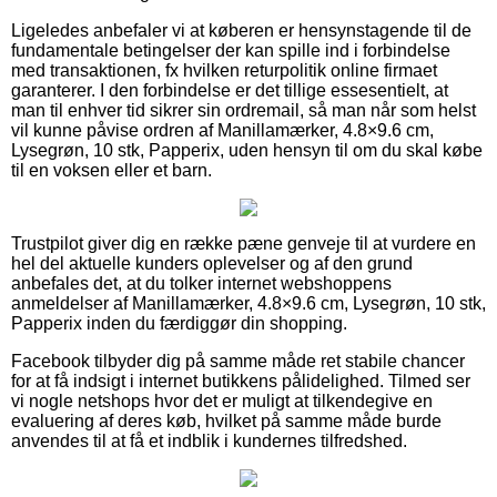
Ligeledes anbefaler vi at køberen er hensynstagende til de
fundamentale betingelser der kan spille ind i forbindelse
med transaktionen, fx hvilken returpolitik online firmaet
garanterer. I den forbindelse er det tillige essesentielt, at
man til enhver tid sikrer sin ordremail, så man når som helst
vil kunne påvise ordren af Manillamærker, 4.8×9.6 cm,
Lysegrøn, 10 stk, Papperix, uden hensyn til om du skal købe
til en voksen eller et barn.
Trustpilot giver dig en række pæne genveje til at vurdere en
hel del aktuelle kunders oplevelser og af den grund
anbefales det, at du tolker internet webshoppens
anmeldelser af Manillamærker, 4.8×9.6 cm, Lysegrøn, 10 stk,
Papperix inden du færdiggør din shopping.
Facebook tilbyder dig på samme måde ret stabile chancer
for at få indsigt i internet butikkens pålidelighed. Tilmed ser
vi nogle netshops hvor det er muligt at tilkendegive en
evaluering af deres køb, hvilket på samme måde burde
anvendes til at få et indblik i kundernes tilfredshed.