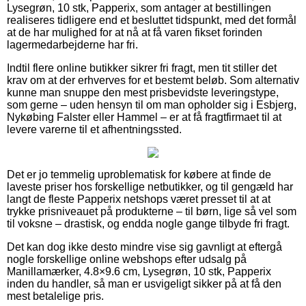
Lysegrøn, 10 stk, Papperix, som antager at bestillingen
realiseres tidligere end et besluttet tidspunkt, med det formål
at de har mulighed for at nå at få varen fikset forinden
lagermedarbejderne har fri.
Indtil flere online butikker sikrer fri fragt, men tit stiller det
krav om at der erhverves for et bestemt beløb. Som alternativ
kunne man snuppe den mest prisbevidste leveringstype,
som gerne – uden hensyn til om man opholder sig i Esbjerg,
Nykøbing Falster eller Hammel – er at få fragtfirmaet til at
levere varerne til et afhentningssted.
Det er jo temmelig uproblematisk for købere at finde de
laveste priser hos forskellige netbutikker, og til gengæld har
langt de fleste Papperix netshops været presset til at at
trykke prisniveauet på produkterne – til børn, lige så vel som
til voksne – drastisk, og endda nogle gange tilbyde fri fragt.
Det kan dog ikke desto mindre vise sig gavnligt at eftergå
nogle forskellige online webshops efter udsalg på
Manillamærker, 4.8×9.6 cm, Lysegrøn, 10 stk, Papperix
inden du handler, så man er usvigeligt sikker på at få den
mest betalelige pris.