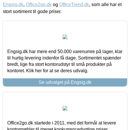
Engsig.dk
,
Office2go.dk
og
OfficeTrend.dk
, som alle har et
stort sortiment til gode priser.
Engsig.dk har mere end 50.000 varenumre på lager, klar
til hurtig levering indenfor få dage. Sortimentet spænder
bredt, lige fra stort kontorudstyr til små produkter på
kontoret. Klik her for at se deres udvalg.
Se udvalget på Engsig.dk
Office2go.dk startede i 2011, med det formål at levere
kontormøbler til meget konkurrencedygtige priser,