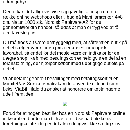
uden gebyr.
Derfor kan det alligevel vise sig gavnligt at inspicere en
række online webshops efter tilbud på Manillamærker, 4×8
cm, Natur, 1000 stk, Nordisk Papirvare A2 før du
gennemfører din handel, således at man er tryg ved at få
den laveste pris.
Du må trods alt være omhyggelig med, at såfremt en butik på
nettet sælger varer for en pris der anses for utopisk
favorabel, så er det for det meste være en indikator for en
uægte shop. Køb med betalingskort er heldigvis en del af en
foranstaltning, der hjælper køber imod uoprigtige outlets på
nettet.
Vi anbefaler generelt bestillinger med betalingskort eller
MobilePay. Som alternativ kan du anvende et tilbud som
f.eks. ViaBill, ifald du ønsker at honorere omkostningerne
ude i fremtiden.
Forud for at nogen bestiller hos en Nordisk Papirvare online
virksomhed burde man til hver en tid se på butikkens
forretningsaftale, dog er det almindeligvis ikke særlig sjovt.