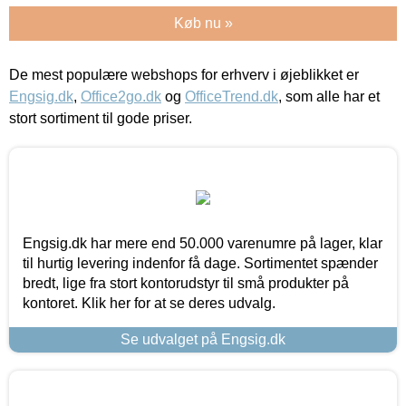
Køb nu »
De mest populære webshops for erhverv i øjeblikket er
Engsig.dk
,
Office2go.dk
og
OfficeTrend.dk
, som alle har et
stort sortiment til gode priser.
Engsig.dk har mere end 50.000 varenumre på lager, klar
til hurtig levering indenfor få dage. Sortimentet spænder
bredt, lige fra stort kontorudstyr til små produkter på
kontoret. Klik her for at se deres udvalg.
Se udvalget på Engsig.dk