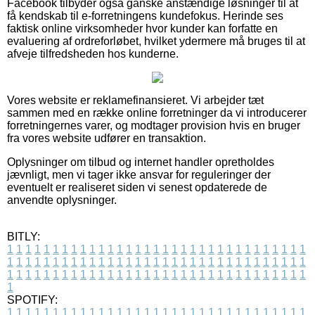
Facebook tilbyder også ganske anstændige løsninger til at
få kendskab til e-forretningens kundefokus. Herinde ses
faktisk online virksomheder hvor kunder kan forfatte en
evaluering af ordreforløbet, hvilket ydermere må bruges til at
afveje tilfredsheden hos kunderne.
Vores website er reklamefinansieret. Vi arbejder tæt
sammen med en række online forretninger da vi introducerer
forretningernes varer, og modtager provision hvis en bruger
fra vores website udfører en transaktion.
Oplysninger om tilbud og internet handler opretholdes
jævnligt, men vi tager ikke ansvar for reguleringer der
eventuelt er realiseret siden vi senest opdaterede de
anvendte oplysninger.
BITLY:
1
1
1
1
1
1
1
1
1
1
1
1
1
1
1
1
1
1
1
1
1
1
1
1
1
1
1
1
1
1
1
1
1
1
1
1
1
1
1
1
1
1
1
1
1
1
1
1
1
1
1
1
1
1
1
1
1
1
1
1
1
1
1
1
1
1
1
1
1
1
1
1
1
1
1
1
1
1
1
1
1
1
1
1
1
1
1
1
1
1
1
1
1
1
1
1
1
1
1
1
SPOTIFY:
1
1
1
1
1
1
1
1
1
1
1
1
1
1
1
1
1
1
1
1
1
1
1
1
1
1
1
1
1
1
1
1
1