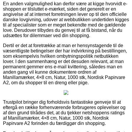
En anden valgmulighed kan derfor være at kigge hvorvidt e-
shoppen er tilsluttet e-mærket, siden det generelt er en
angivelse af at internet forretningen lever op til den officielle
danske lovgivning, udover at webbutikken undertiden kigges
til af specialister som er meget bekendte med de gældende
love. Derudover tilbydes du genvej til at få bistand, når du
udsættes for dilemmaer ved din shopping.
Dertil er det at foretrække at man er hensynstagende til de
væsentligste betingelser der har indvirkning på bestillingen,
som eksempelvis hvilken ombytningspolitik netbutikken
lover. I den sammenhæng er det desuden relevant, at man
permanent gemmer ens e-mail kvittering, således man en
anden gang vil kunne dokumentere ordren af
Manillamærker, 4×8 cm, Natur, 1000 stk, Nordisk Papirvare
A2, om du shopper til en dreng eller pige.
Trustpilot bringer dig forholdsvis fantastiske genveje til at
eftergå en række forhenværende forbrugeres oplevelser og
af den grund tilrådes det, at du tjekker netshoppens ratings
af Manillamærker, 4×8 cm, Natur, 1000 stk, Nordisk
Papirvare A2 forinden du færdiggør din shopping.