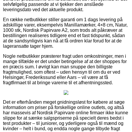
selvfølgelig passende at vi tjekker den anslåede
leveringsdato ved det aktuelle produkt.
En række netbutikker stiller garanti om 1 dags levering på
adskillige varer, eksempelvis Manillamærker, 4×8 cm, Natur,
1000 stk, Nordisk Papirvare A2, som trods alt påkræver at
bestillingen realiseres tidligere end et fast tidspunkt, sådan
at de sandsynligvis kan nå at få ordren klar forud for at de
lageransatte tager hjem.
Nogle netbutikker præsterer fragt uden omkostninger, men i
mange tilfælde er det under betingelse af at der shoppes for
en præcis sum. I øvrigt kan man snuppe den billigste
fragtmulighed, som oftest – uden hensyn til om du er ved
Helsingør, Frederikssund eller Aars – vil være at få
fragtfirmaet til at bringe varerne til et afhentningssted.
Det er efterhånden meget gnidningsløst for købere at søge
information om priser på forskellige online outlets, og altså
har massevis af Nordisk Papirvare online firmaer ikke kunne
slippe for at sænke salgspriserne på specielt deres bedst i
test produkter – til juniorer, og yderligere også til mænd og
kvinder – helt i bund, og endda nogle gange tilbyde fragt