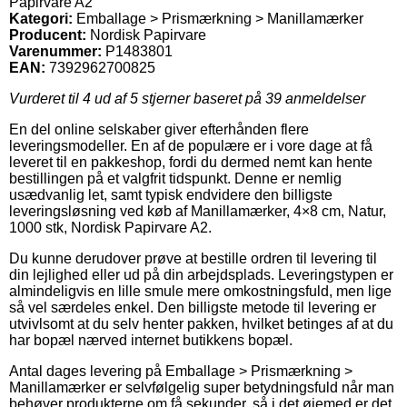
Papirvare A2
Kategori:
Emballage > Prismærkning > Manillamærker
Producent:
Nordisk Papirvare
Varenummer:
P1483801
EAN:
7392962700825
Vurderet til
4
ud af 5 stjerner baseret på
39
anmeldelser
En del online selskaber giver efterhånden flere
leveringsmodeller. En af de populære er i vore dage at få
leveret til en pakkeshop, fordi du dermed nemt kan hente
bestillingen på et valgfrit tidspunkt. Denne er nemlig
usædvanlig let, samt typisk endvidere den billigste
leveringsløsning ved køb af Manillamærker, 4×8 cm, Natur,
1000 stk, Nordisk Papirvare A2.
Du kunne derudover prøve at bestille ordren til levering til
din lejlighed eller ud på din arbejdsplads. Leveringstypen er
almindeligvis en lille smule mere omkostningsfuld, men lige
så vel særdeles enkel. Den billigste metode til levering er
utvivlsomt at du selv henter pakken, hvilket betinges af at du
har bopæl nærved internet butikkens bopæl.
Antal dages levering på Emballage > Prismærkning >
Manillamærker er selvfølgelig super betydningsfuld når man
behøver produkterne om få sekunder, så i det øjemed er det