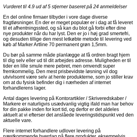
Vurderet til
4.9
ud af 5 stjerner baseret på
24
anmeldelser
En del online firmaer tilbyder i vore dage diverse
fragtløsninger. En der er meget populær er i dag at få leveret
til et afhentningssted, og så kan du blot gå forbi efter dine
nye produkter når du har lyst. Den er jo i høj grad smertefri,
og desuden tillige den mest letkøbte metode til levering ved
køb af Marker Artline 70 permanent grøn 1,5mm.
Du bør på samme måde planlægge at få ordren bragt hjem
til dig selv eller ud til dit arbejdes adresse. Muligheden er til
tider en lille smule mere pebret, men omvendt super
fremkommelig. Den mest prisbevidste løsning vil dog
utvivlsomt være selv at hente produkterne, som jo stiller krav
om at du fysisk befinder dig i nærheden af internet
forhandlerens lager.
Antal dages levering på Kontorartikler / Skriveredskaber /
Markere er naturligvis usædvanlig vigtig ifald man har behov
for din pakke inden for kort tid, og derfor er det aldeles
aktuelt at vi efterser det anslåede leveringstidspunkt ved den
aktuelle vare.
Flere internet forhandlere udlover levering på
næstkommende hverdag på flere produkter, eksempelvis