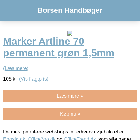
Borsen Håndbøger
Marker Artline 70
permanent grøn 1,5mm
(Læs mere)
105
kr.
(Vis fragtpris)
Læs mere »
Køb nu »
De mest populære webshops for erhverv i øjeblikket er
Engsig.dk
,
Office2go.dk
og
OfficeTrend.dk
, som alle har et