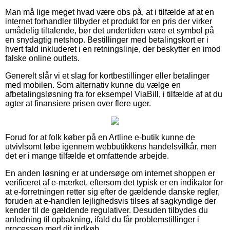
Man må lige meget hvad være obs på, at i tilfælde af at en
internet forhandler tilbyder et produkt for en pris der virker
umådelig tiltalende, bør det undertiden være et symbol på
en snydagtig netshop. Bestillinger med betalingskort er i
hvert fald inkluderet i en retningslinje, der beskytter en imod
falske online outlets.
Generelt slår vi et slag for kortbestillinger eller betalinger
med mobilen. Som alternativ kunne du vælge en
afbetalingsløsning fra for eksempel ViaBill, i tilfælde af at du
agter at finansiere prisen over flere uger.
Forud for at folk køber på en Artline e-butik kunne de
utvivlsomt løbe igennem webbutikkens handelsvilkår, men
det er i mange tilfælde et omfattende arbejde.
En anden løsning er at undersøge om internet shoppen er
verificeret af e-mærket, eftersom det typisk er en indikator for
at e-forretningen retter sig efter de gældende danske regler,
foruden at e-handlen lejlighedsvis tilses af sagkyndige der
kender til de gældende regulativer. Desuden tilbydes du
anledning til opbakning, ifald du får problemstillinger i
processen med dit indkøb.