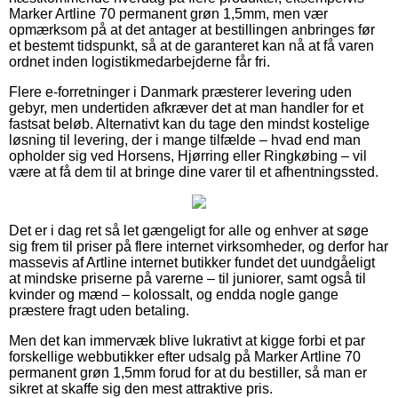
Marker Artline 70 permanent grøn 1,5mm, men vær
opmærksom på at det antager at bestillingen anbringes før
et bestemt tidspunkt, så at de garanteret kan nå at få varen
ordnet inden logistikmedarbejderne får fri.
Flere e-forretninger i Danmark præsterer levering uden
gebyr, men undertiden afkræver det at man handler for et
fastsat beløb. Alternativt kan du tage den mindst kostelige
løsning til levering, der i mange tilfælde – hvad end man
opholder sig ved Horsens, Hjørring eller Ringkøbing – vil
være at få dem til at bringe dine varer til et afhentningssted.
Det er i dag ret så let gængeligt for alle og enhver at søge
sig frem til priser på flere internet virksomheder, og derfor har
massevis af Artline internet butikker fundet det uundgåeligt
at mindske priserne på varerne – til juniorer, samt også til
kvinder og mænd – kolossalt, og endda nogle gange
præstere fragt uden betaling.
Men det kan immervæk blive lukrativt at kigge forbi et par
forskellige webbutikker efter udsalg på Marker Artline 70
permanent grøn 1,5mm forud for at du bestiller, så man er
sikret at skaffe sig den mest attraktive pris.