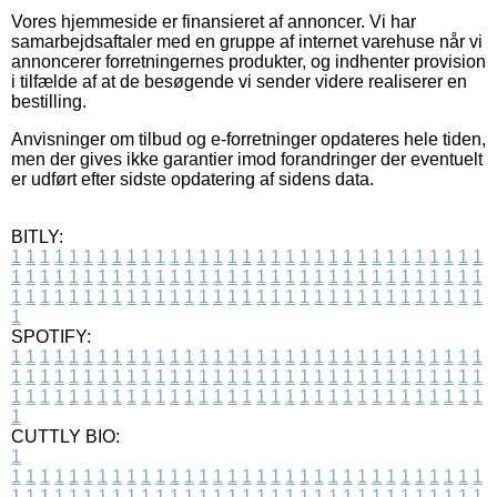
Vores hjemmeside er finansieret af annoncer. Vi har
samarbejdsaftaler med en gruppe af internet varehuse når vi
annoncerer forretningernes produkter, og indhenter provision
i tilfælde af at de besøgende vi sender videre realiserer en
bestilling.
Anvisninger om tilbud og e-forretninger opdateres hele tiden,
men der gives ikke garantier imod forandringer der eventuelt
er udført efter sidste opdatering af sidens data.
BITLY:
1
1
1
1
1
1
1
1
1
1
1
1
1
1
1
1
1
1
1
1
1
1
1
1
1
1
1
1
1
1
1
1
1
1
1
1
1
1
1
1
1
1
1
1
1
1
1
1
1
1
1
1
1
1
1
1
1
1
1
1
1
1
1
1
1
1
1
1
1
1
1
1
1
1
1
1
1
1
1
1
1
1
1
1
1
1
1
1
1
1
1
1
1
1
1
1
1
1
1
1
SPOTIFY:
1
1
1
1
1
1
1
1
1
1
1
1
1
1
1
1
1
1
1
1
1
1
1
1
1
1
1
1
1
1
1
1
1
1
1
1
1
1
1
1
1
1
1
1
1
1
1
1
1
1
1
1
1
1
1
1
1
1
1
1
1
1
1
1
1
1
1
1
1
1
1
1
1
1
1
1
1
1
1
1
1
1
1
1
1
1
1
1
1
1
1
1
1
1
1
1
1
1
1
1
CUTTLY BIO:
1
1
1
1
1
1
1
1
1
1
1
1
1
1
1
1
1
1
1
1
1
1
1
1
1
1
1
1
1
1
1
1
1
1
1
1
1
1
1
1
1
1
1
1
1
1
1
1
1
1
1
1
1
1
1
1
1
1
1
1
1
1
1
1
1
1
1