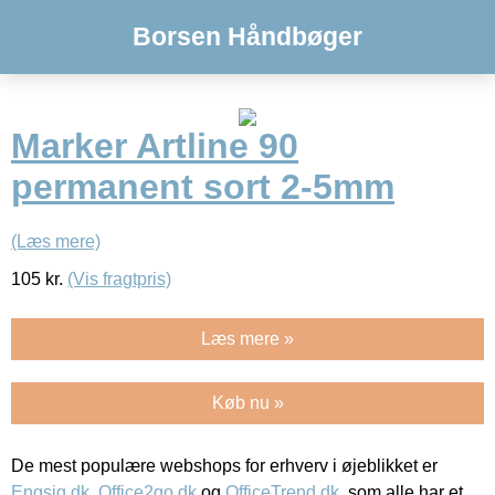
Borsen Håndbøger
Marker Artline 90
permanent sort 2-5mm
(Læs mere)
105
kr.
(Vis fragtpris)
Læs mere »
Køb nu »
De mest populære webshops for erhverv i øjeblikket er
Engsig.dk
,
Office2go.dk
og
OfficeTrend.dk
, som alle har et