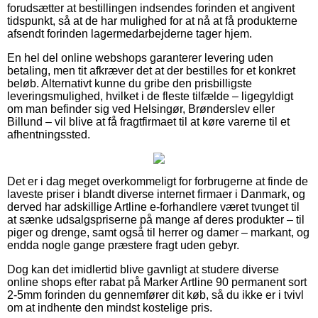
forudsætter at bestillingen indsendes forinden et angivent
tidspunkt, så at de har mulighed for at nå at få produkterne
afsendt forinden lagermedarbejderne tager hjem.
En hel del online webshops garanterer levering uden
betaling, men tit afkræver det at der bestilles for et konkret
beløb. Alternativt kunne du gribe den prisbilligste
leveringsmulighed, hvilket i de fleste tilfælde – ligegyldigt
om man befinder sig ved Helsingør, Brønderslev eller
Billund – vil blive at få fragtfirmaet til at køre varerne til et
afhentningssted.
Det er i dag meget overkommeligt for forbrugerne at finde de
laveste priser i blandt diverse internet firmaer i Danmark, og
derved har adskillige Artline e-forhandlere været tvunget til
at sænke udsalgspriserne på mange af deres produkter – til
piger og drenge, samt også til herrer og damer – markant, og
endda nogle gange præstere fragt uden gebyr.
Dog kan det imidlertid blive gavnligt at studere diverse
online shops efter rabat på Marker Artline 90 permanent sort
2-5mm forinden du gennemfører dit køb, så du ikke er i tvivl
om at indhente den mindst kostelige pris.