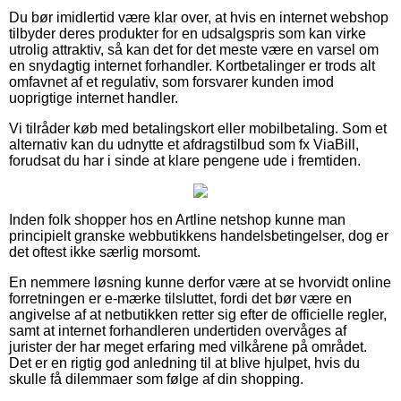
Du bør imidlertid være klar over, at hvis en internet webshop
tilbyder deres produkter for en udsalgspris som kan virke
utrolig attraktiv, så kan det for det meste være en varsel om
en snydagtig internet forhandler. Kortbetalinger er trods alt
omfavnet af et regulativ, som forsvarer kunden imod
uoprigtige internet handler.
Vi tilråder køb med betalingskort eller mobilbetaling. Som et
alternativ kan du udnytte et afdragstilbud som fx ViaBill,
forudsat du har i sinde at klare pengene ude i fremtiden.
Inden folk shopper hos en Artline netshop kunne man
principielt granske webbutikkens handelsbetingelser, dog er
det oftest ikke særlig morsomt.
En nemmere løsning kunne derfor være at se hvorvidt online
forretningen er e-mærke tilsluttet, fordi det bør være en
angivelse af at netbutikken retter sig efter de officielle regler,
samt at internet forhandleren undertiden overvåges af
jurister der har meget erfaring med vilkårene på området.
Det er en rigtig god anledning til at blive hjulpet, hvis du
skulle få dilemmaer som følge af din shopping.