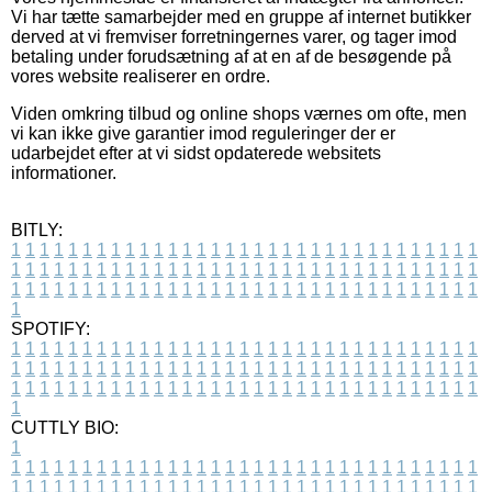
Vi har tætte samarbejder med en gruppe af internet butikker
derved at vi fremviser forretningernes varer, og tager imod
betaling under forudsætning af at en af de besøgende på
vores website realiserer en ordre.
Viden omkring tilbud og online shops værnes om ofte, men
vi kan ikke give garantier imod reguleringer der er
udarbejdet efter at vi sidst opdaterede websitets
informationer.
BITLY:
1
1
1
1
1
1
1
1
1
1
1
1
1
1
1
1
1
1
1
1
1
1
1
1
1
1
1
1
1
1
1
1
1
1
1
1
1
1
1
1
1
1
1
1
1
1
1
1
1
1
1
1
1
1
1
1
1
1
1
1
1
1
1
1
1
1
1
1
1
1
1
1
1
1
1
1
1
1
1
1
1
1
1
1
1
1
1
1
1
1
1
1
1
1
1
1
1
1
1
1
SPOTIFY:
1
1
1
1
1
1
1
1
1
1
1
1
1
1
1
1
1
1
1
1
1
1
1
1
1
1
1
1
1
1
1
1
1
1
1
1
1
1
1
1
1
1
1
1
1
1
1
1
1
1
1
1
1
1
1
1
1
1
1
1
1
1
1
1
1
1
1
1
1
1
1
1
1
1
1
1
1
1
1
1
1
1
1
1
1
1
1
1
1
1
1
1
1
1
1
1
1
1
1
1
CUTTLY BIO:
1
1
1
1
1
1
1
1
1
1
1
1
1
1
1
1
1
1
1
1
1
1
1
1
1
1
1
1
1
1
1
1
1
1
1
1
1
1
1
1
1
1
1
1
1
1
1
1
1
1
1
1
1
1
1
1
1
1
1
1
1
1
1
1
1
1
1