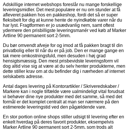
Adskillige internet webshops foreslår nu mange forskellige
leveringsmidler. Det mest populære er nu om stunder at få
afleveret pakken hos en pakkeshop, fordi det så er super
fleksibelt for dig at kunne hente de nyindkøbte varer når du
har lyst. Fragtformen er jo usædvanlig nem, samt oftest
ydermere den prisbilligste leveringsmanér ved køb af Marker
Artline 90 permanent sort 2-5mm.
Du bør omvendt afveje for og imod at få pakken bragt til din
privatbolig eller til når du er på job. Den er mange gange en
tak mere omkostningsfuld, men desuden i høj grad
hensigtsmæssig. Den mest prisbevidste leveringsform vil
dog altid vise sig at være at du selv henter produkterne, men
dette stiller krav om at du befinder dig i nærheden af internet
selskabets adresse.
Antal dages levering på Kontorartikler / Skriveredskaber /
Markere kan i nogle tilfælde være ualmindeligt vital forudsat
vi behøver dine nye produkter med det samme, så med det
formål er det komplet centralt at man ser nærmere på den
estimerede leveringstid ved den pågældende vare.
En stor portion online shops stiller udsigt til levering efter en
enkelt hverdag på deres favorit produkter, eksempelvis
Marker Artline 90 permanent sort 2-5mm, som trods alt