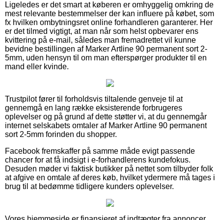
Ligeledes er det smart at køberen er omhyggelig omkring de
mest relevante bestemmelser der kan influere på købet, som
fx hvilken ombytningsret online forhandleren garanterer. Her
er det tilmed vigtigt, at man når som helst opbevarer ens
kvittering på e-mail, således man fremadrettet vil kunne
bevidne bestillingen af Marker Artline 90 permanent sort 2-
5mm, uden hensyn til om man efterspørger produkter til en
mand eller kvinde.
Trustpilot fører til forholdsvis tiltalende genveje til at
gennemgå en lang række eksisterende forbrugeres
oplevelser og på grund af dette støtter vi, at du gennemgår
internet selskabets omtaler af Marker Artline 90 permanent
sort 2-5mm forinden du shopper.
Facebook fremskaffer på samme måde evigt passende
chancer for at få indsigt i e-forhandlerens kundefokus.
Desuden møder vi faktisk butikker på nettet som tilbyder folk
at afgive en omtale af deres køb, hvilket ydermere må tages i
brug til at bedømme tidligere kunders oplevelser.
Vores hjemmeside er finansieret af indtægter fra annoncer.