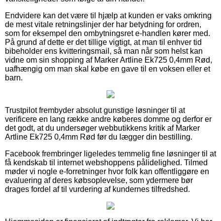
Endvidere kan det være til hjælp at kunden er vaks omkring
de mest vitale retningslinjer der har betydning for ordren,
som for eksempel den ombytningsret e-handlen kører med.
På grund af dette er det tillige vigtigt, at man til enhver tid
bibeholder ens kvitteringsmail, så man når som helst kan
vidne om sin shopping af Marker Artline Ek725 0,4mm Rød,
uafhængig om man skal købe en gave til en voksen eller et
barn.
Trustpilot frembyder absolut gunstige løsninger til at
verificere en lang række andre køberes domme og derfor er
det godt, at du undersøger webbutikkens kritik af Marker
Artline Ek725 0,4mm Rød før du lægger din bestilling.
Facebook frembringer ligeledes temmelig fine løsninger til at
få kendskab til internet webshoppens pålidelighed. Tilmed
møder vi nogle e-forretninger hvor folk kan offentliggøre en
evaluering af deres købsoplevelse, som ydermere bør
drages fordel af til vurdering af kundernes tilfredshed.