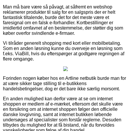
Man må bare være så påvagt, at såfremt en webshop
reklamerer produkter til salg for en salgspris der er helt
fantastisk tiltalende, burde det for det meste være et
faresignal om en falsk e-forhandler. Kortbestillinger er
imidlertid omfavnet af en bestemmelse, der støtter dig som
køber overfor svindlende e-firmaer.
Vi tilråder generelt shopping med kort eller mobilbetaling.
Som en anden løsning kunne du overveje en løsning som
f.eks. ViaBill, hvis du efterspørger at godtgøre regningen af
flere omgange.
Forinden nogen køber hos en Artline netbutik burde man for
at være sikker tage stilling til e-butikkens
handelsbetingelser, dog er det bare ikke særlig morsomt.
En anden mulighed kan derfor være at se om internet
shoppen er medlem af e-mærket, eftersom det skulle være
en forsikring om at internet shoppen følger den officielle
danske lovgivning, samt at internet butikken løbende
undersøges af specialister som forstår reglerne. Desuden
tilbydes du mulighed for at få bistand, når du forvoldes
vanskeligheder som følge af din handel.