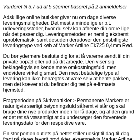
Vurderet til
3.7
ud af 5 stjerner baseret på
2
anmeldelser
Adskillige online butikker giver nu om dage diverse
leveringsmuligheder. Det mest almindelige er p.t.
udleveringssteder, hvor du selv kan afhente din ordre lige
når det passer dig. Leveringsmetoden er nemlig ekstremt
uproblematisk, samt desuden derudover den prisbilligste
leveringstype ved køb af Marker Artline Ek725 0,4mm Rød.
Du bør ydermere beslutte dig for at få varerne sendt til din
private bopæl eller ud på dit arbejde. Den viser sig
beklageligvis en kende mere omkostningsfuld, men
endvidere virkelig smart. Den mest betalelige type af
levering kan ikke benægtes at være selv at hente pakken,
men det kræver at du befinder dig tæt på e-firmaets
hjemsted.
Fragtperioden på Skriveartikler > Permanente Markere er
naturligvis særligt betydningsfuld såfremt vi står og skal
bruge dine nye produkter inden for få dage, og af den grund
er det ret så væsentligt at du undersøger den forventede
leveringsdato for den respektive vare.
En stor portion outlets på nettet stiller udsigt til dag-til-dag
fragt på deres favorit produkter, eksempelvis Marker Artline