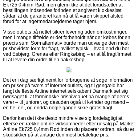
Ek725 0,4mm Rød, men glem ikke at det forudsætter at
bestillingen indsendes forinden et angivent klokkeslæt,
sådan at de garanteret kan nå at få varen skippet afsted
forud for at lagermedarbejderne tager hjem.
Visse outlets på nettet sikrer levering uden omkostninger,
men i mange tilfælde er det forbeholdt når der købes for en
præcis sum. Som alternativ burde man udvælge den mest
prisbevidste form for fragt, hvilket typisk – hvad end du bor
ved Esbjerg, Grenaa eller Ringkøbing – er at få fragtfirmaet
til at levere din ordre til en pakkeshop.
Det er i dag særligt nemt for forbrugerne at søge information
om priser på tværs af internet outlets, og til gengæld har
langt de fleste Artline internet selskaber i Danmark set sig
nødsaget til at formindske prisniveauet på mange af deres
varer – til juniorer, og desuden også til kvinder og mænd –
en hel del, og endda nogle gange sikre gratis fragt.
Derfor kan det ikke desto mindre vise sig fordelagtigt at
efterse en række online virksomheder efter udsalg på Marker
Artline Ek725 0,4mm Rød inden du placerer ordren, så du er
skudsikker på at antage den mest betalelige pris.