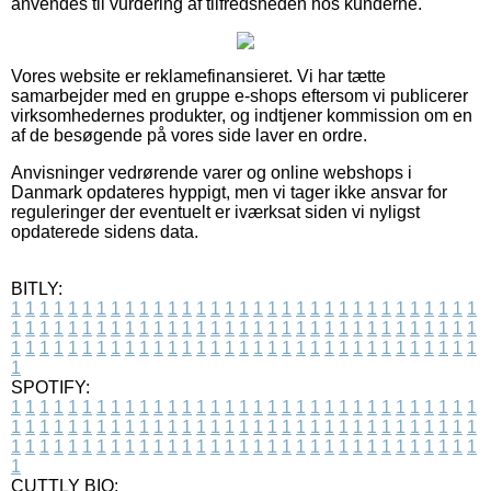
anvendes til vurdering af tilfredsheden hos kunderne.
Vores website er reklamefinansieret. Vi har tætte
samarbejder med en gruppe e-shops eftersom vi publicerer
virksomhedernes produkter, og indtjener kommission om en
af de besøgende på vores side laver en ordre.
Anvisninger vedrørende varer og online webshops i
Danmark opdateres hyppigt, men vi tager ikke ansvar for
reguleringer der eventuelt er iværksat siden vi nyligst
opdaterede sidens data.
BITLY:
1
1
1
1
1
1
1
1
1
1
1
1
1
1
1
1
1
1
1
1
1
1
1
1
1
1
1
1
1
1
1
1
1
1
1
1
1
1
1
1
1
1
1
1
1
1
1
1
1
1
1
1
1
1
1
1
1
1
1
1
1
1
1
1
1
1
1
1
1
1
1
1
1
1
1
1
1
1
1
1
1
1
1
1
1
1
1
1
1
1
1
1
1
1
1
1
1
1
1
1
SPOTIFY:
1
1
1
1
1
1
1
1
1
1
1
1
1
1
1
1
1
1
1
1
1
1
1
1
1
1
1
1
1
1
1
1
1
1
1
1
1
1
1
1
1
1
1
1
1
1
1
1
1
1
1
1
1
1
1
1
1
1
1
1
1
1
1
1
1
1
1
1
1
1
1
1
1
1
1
1
1
1
1
1
1
1
1
1
1
1
1
1
1
1
1
1
1
1
1
1
1
1
1
1
CUTTLY BIO: