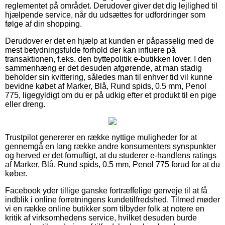
reglementet på området. Derudover giver det dig lejlighed til
hjælpende service, når du udsættes for udfordringer som
følge af din shopping.
Derudover er det en hjælp at kunden er påpasselig med de
mest betydningsfulde forhold der kan influere på
transaktionen, f.eks. den byttepolitik e-butikken lover. I den
sammenhæng er det desuden afgørende, at man stadig
beholder sin kvittering, således man til enhver tid vil kunne
bevidne købet af Marker, Blå, Rund spids, 0.5 mm, Penol
775, ligegyldigt om du er på udkig efter et produkt til en pige
eller dreng.
Trustpilot genererer en række nyttige muligheder for at
gennemgå en lang række andre konsumenters synspunkter
og herved er det fornuftigt, at du studerer e-handlens ratings
af Marker, Blå, Rund spids, 0.5 mm, Penol 775 forud for at du
køber.
Facebook yder tillige ganske fortræffelige genveje til at få
indblik i online forretningens kundetilfredshed. Tilmed møder
vi en række online butikker som tilbyder folk at notere en
kritik af virksomhedens service, hvilket desuden burde