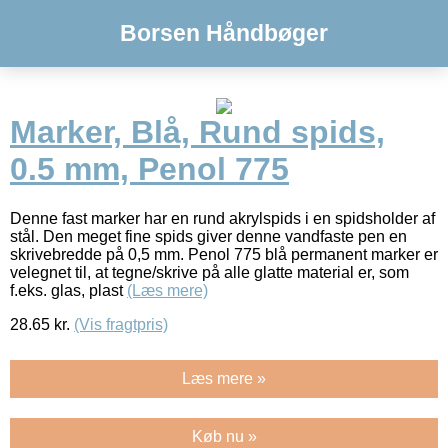
Borsen Håndbøger
Marker, Blå, Rund spids,
0.5 mm, Penol 775
Denne fast marker har en rund akrylspids i en spidsholder af
stål. Den meget fine spids giver denne vandfaste pen en
skrivebredde på 0,5 mm. Penol 775 blå permanent marker er
velegnet til, at tegne/skrive på alle glatte material er, som
f.eks. glas, plast
(Læs mere)
28.65
kr.
(Vis fragtpris)
Læs mere »
Køb nu »