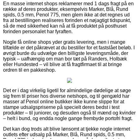
En masse internet shops reklamerer med 1 dags fragt på en
række af deres produkter, eksempelvis Marker, Blå, Rund
spids, 0.5 mm, Penol 775, men glem ikke at det regnes ud
fra at bestillingen realiseres forinden et nøjagtigt tidspunkt,
så de med sikkerhed kan nå at få produktet på posthuset
forinden personalet har fyraften.
Nogle få online shops yder gratis levering, men i mange
tilfælde er det påkrævet at du bestiller for et fastslået beløb. I
øvrigt burde du udvælge den billigste leveringsmåde, der
typisk – uafhængig om man bor tæt på Randers, Holbæk
eller Hundested – vil blive at få fragtfirmaet til at bringe
ordren til en pakkeshop.
Det er i dag virkelig ligetil for almindelige dødelige at søge
sig frem til priser hos diverse netshops, og til gengæld har
masser af Penol online butikker ikke kunne slippe for at
stampe udsalgspriserne på specielt deres bedst i test
produkter – til juniorer, og desuden også til mænd og kvinder
– helt i bund, og endda nogle gange frembyde portofri fragt.
Det kan dog trods alt blive lønsomt at tjekke nogle internet
outlets efter udsalg på Marker, Blå, Rund spids, 0.5 mm,