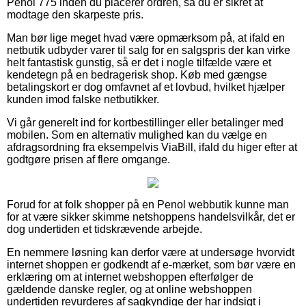
Penol 775 inden du placerer ordren, så du er sikret at
modtage den skarpeste pris.
Man bør lige meget hvad være opmærksom på, at ifald en
netbutik udbyder varer til salg for en salgspris der kan virke
helt fantastisk gunstig, så er det i nogle tilfælde være et
kendetegn på en bedragerisk shop. Køb med gængse
betalingskort er dog omfavnet af et lovbud, hvilket hjælper
kunden imod falske netbutikker.
Vi går generelt ind for kortbestillinger eller betalinger med
mobilen. Som en alternativ mulighed kan du vælge en
afdragsordning fra eksempelvis ViaBill, ifald du higer efter at
godtgøre prisen af flere omgange.
Forud for at folk shopper på en Penol webbutik kunne man
for at være sikker skimme netshoppens handelsvilkår, det er
dog undertiden et tidskrævende arbejde.
En nemmere løsning kan derfor være at undersøge hvorvidt
internet shoppen er godkendt af e-mærket, som bør være en
erklæring om at internet webshoppen efterfølger de
gældende danske regler, og at online webshoppen
undertiden revurderes af sagkyndige der har indsigt i