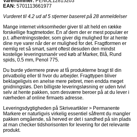
Varenummer:
PENOL12815203
EAN:
5701113661977
Vurderet til
4.2
ud af 5 stjerner baseret på
28
anmeldelser
Mange internet virksomheder giver til alt held en række
forskellige fragtmetoder. En af dem der er mest populær er
p.t. afhentningssteder, som giver dig mulighed for at hente
dine nye varer når der er mulighed for det. Fragtformen er
nemlig ret så smart, samt oftest desuden den mindst
kostelige leveringsmanér ved køb af Marker, Blå, Rund
spids, 0.5 mm, Penol 775.
Du burde ydermere prøve at få produkterne bragt til din
privatbolig eller til hvor du arbejder. Fragttypen bliver
beklageligvis en anelse mere pebret, men endda meget
gnidningsløs. Den billigste leveringsløsning er uden tvivl
selv at hente pakken, som desværre beroer på at du lever i
nærheden af online firmaets adresse.
Leveringsdygtigheden på Skriveartikler > Permanente
Markere er naturligvis virkelig essentiel såfremt du mangler
pakken omgående, så herved er det i sandhed på sin plads
at man checker tidshorisonten for levering for det relevante
produkt.