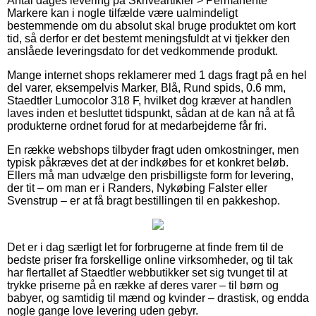
Antal dages levering på Skriveartikler > Permanente
Markere kan i nogle tilfælde være ualmindeligt
bestemmende om du absolut skal bruge produktet om kort
tid, så derfor er det bestemt meningsfuldt at vi tjekker den
anslåede leveringsdato for det vedkommende produkt.
Mange internet shops reklamerer med 1 dags fragt på en hel
del varer, eksempelvis Marker, Blå, Rund spids, 0.6 mm,
Staedtler Lumocolor 318 F, hvilket dog kræver at handlen
laves inden et besluttet tidspunkt, sådan at de kan nå at få
produkterne ordnet forud for at medarbejderne får fri.
En række webshops tilbyder fragt uden omkostninger, men
typisk påkræves det at der indkøbes for et konkret beløb.
Ellers må man udvælge den prisbilligste form for levering,
der tit – om man er i Randers, Nykøbing Falster eller
Svenstrup – er at få bragt bestillingen til en pakkeshop.
Det er i dag særligt let for forbrugerne at finde frem til de
bedste priser fra forskellige online virksomheder, og til tak
har flertallet af Staedtler webbutikker set sig tvunget til at
trykke priserne på en række af deres varer – til børn og
babyer, og samtidig til mænd og kvinder – drastisk, og endda
nogle gange love levering uden gebyr.