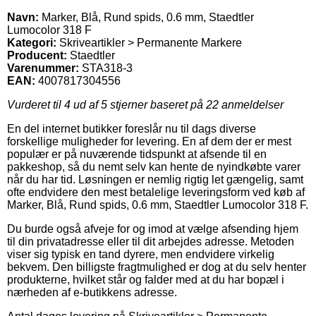
Navn:
Marker, Blå, Rund spids, 0.6 mm, Staedtler
Lumocolor 318 F
Kategori:
Skriveartikler > Permanente Markere
Producent:
Staedtler
Varenummer:
STA318-3
EAN:
4007817304556
Vurderet til
4
ud af 5 stjerner baseret på
22
anmeldelser
En del internet butikker foreslår nu til dags diverse
forskellige muligheder for levering. En af dem der er mest
populær er på nuværende tidspunkt at afsende til en
pakkeshop, så du nemt selv kan hente de nyindkøbte varer
når du har tid. Løsningen er nemlig rigtig let gængelig, samt
ofte endvidere den mest betalelige leveringsform ved køb af
Marker, Blå, Rund spids, 0.6 mm, Staedtler Lumocolor 318 F.
Du burde også afveje for og imod at vælge afsending hjem
til din privatadresse eller til dit arbejdes adresse. Metoden
viser sig typisk en tand dyrere, men endvidere virkelig
bekvem. Den billigste fragtmulighed er dog at du selv henter
produkterne, hvilket står og falder med at du har bopæl i
nærheden af e-butikkens adresse.