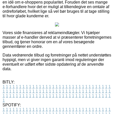
en idé om e-shoppens popularitet. Foruden det ses mange
e-forhandlere hvor det er muligt at tilkendegive en omtale af
ordreforløbet, hvilket lige så vel bør bruges til at tage stilling
til hvor glade kunderne er.
Vores side finansieres af reklameindtægter. Vi hjælper
masser af e-handler derved at vi præsenterer forretningernes
tilbud, og tjener honorar om en af vores besøgende
gennemfører en ordre.
Data vedrørende tilbud og forretninger på nettet understøttes
hyppigt, men vi giver ingen garanti imod reguleringer der
eventuelt er udført efter sidste opdatering af de anvendte
data.
BITLY:
1
1
1
1
1
1
1
1
1
1
1
1
1
1
1
1
1
1
1
1
1
1
1
1
1
1
1
1
1
1
1
1
1
1
1
1
1
1
1
1
1
1
1
1
1
1
1
1
1
1
1
1
1
1
1
1
1
1
1
1
1
1
1
1
1
1
1
1
1
1
1
1
1
1
1
1
1
1
1
1
1
1
1
1
1
1
1
1
1
1
1
1
1
1
1
1
1
1
1
1
SPOTIFY:
1
1
1
1
1
1
1
1
1
1
1
1
1
1
1
1
1
1
1
1
1
1
1
1
1
1
1
1
1
1
1
1
1