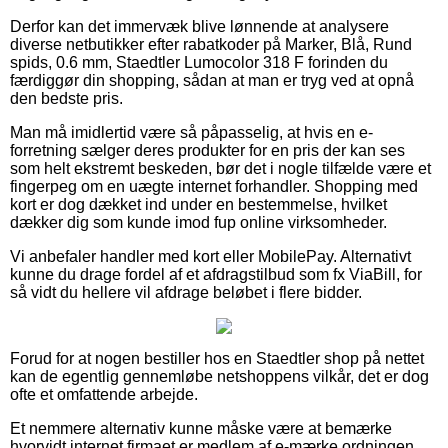
Derfor kan det immervæk blive lønnende at analysere
diverse netbutikker efter rabatkoder på Marker, Blå, Rund
spids, 0.6 mm, Staedtler Lumocolor 318 F forinden du
færdiggør din shopping, sådan at man er tryg ved at opnå
den bedste pris.
Man må imidlertid være så påpasselig, at hvis en e-
forretning sælger deres produkter for en pris der kan ses
som helt ekstremt beskeden, bør det i nogle tilfælde være et
fingerpeg om en uægte internet forhandler. Shopping med
kort er dog dækket ind under en bestemmelse, hvilket
dækker dig som kunde imod fup online virksomheder.
Vi anbefaler handler med kort eller MobilePay. Alternativt
kunne du drage fordel af et afdragstilbud som fx ViaBill, for
så vidt du hellere vil afdrage beløbet i flere bidder.
Forud for at nogen bestiller hos en Staedtler shop på nettet
kan de egentlig gennemløbe netshoppens vilkår, det er dog
ofte et omfattende arbejde.
Et nemmere alternativ kunne måske være at bemærke
hvorvidt internet firmaet er medlem af e-mærke ordningen,