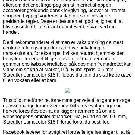
eftersom det er et fingerpeg om at internet shoppen
accepterer gældende dansk lovgivning, udover at internet
shoppen hyppigt vurderes af fagfolk som forstår de
gældende regler. Dette er desuden en god lejlighed til at
blive assisteret, for så vidt du oplever besvær ved din
handel.
Dertil rekommanderer vi at man er vaks omkring de mest
centrale retningslinjer der kan have betydning for
transaktionen, for eksempel hvilken returret hjemmesiden
benytter. Her er det tillige relevant, at man permanent
gemmer ens købsbekræftelse, således man fremadrettet kan
vidne om sit køb af Marker, Blå, Rund spids, 0.6 mm,
Staedtler Lumocolor 318 F, ligegyldigt om du skal købe gave
til en voksen eller et barn.
Trustpilot medfører ret fornemme genveje til at gennemsøge
ganske mange forhenværende køberes evalueringer og
herved foreslåes det, at du kigger nærmere på online
webshoppens omtaler af Marker, Blå, Rund spids, 0.6 mm,
Staedtler Lumocolor 318 F forud for at du bestiller.
Facebook leverer for øvrigt ret fortræffelige løsninger til at få