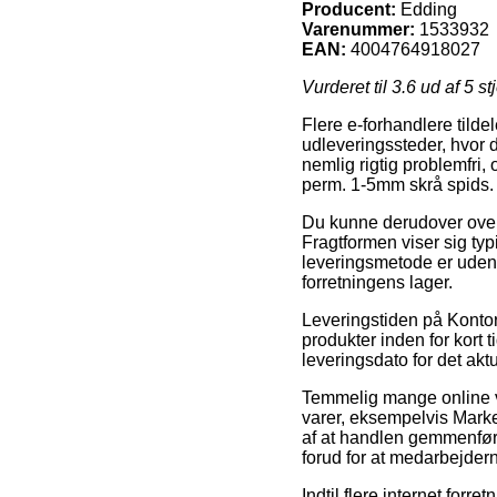
Producent:
Edding
Varenummer:
1533932
EAN:
4004764918027
Vurderet til
3.6
ud af 5 st
Flere e-forhandlere tildel
udleveringssteder, hvor 
nemlig rigtig problemfri,
perm. 1-5mm skrå spids.
Du kunne derudover overvej
Fragtformen viser sig ty
leveringsmetode er uden t
forretningens lager.
Leveringstiden på Kontora
produkter inden for kort 
leveringsdato for det akt
Temmelig mange online v
varer, eksempelvis Mark
af at handlen gemmenføres
forud for at medarbejderne
Indtil flere internet forr