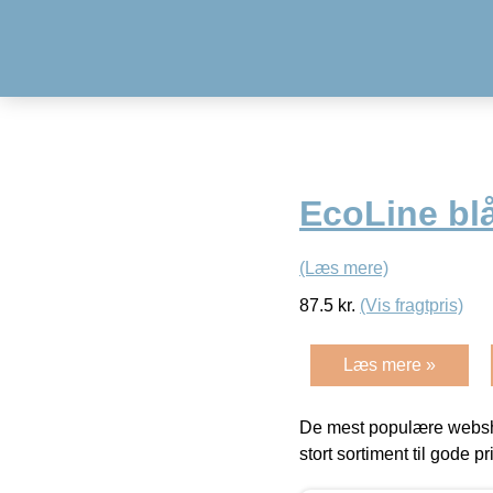
EcoLine bl
(Læs mere)
87.5
kr.
(Vis fragtpris)
Læs mere »
De mest populære websho
stort sortiment til gode pr