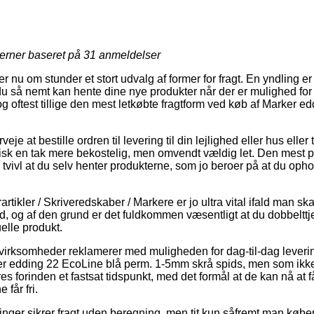
jerner baseret på
31
anmeldelser
er nu om stunder et stort udvalg af former for fragt. En yndling er
du så nemt kan hente dine nye produkter når der er mulighed for
 og oftest tillige den mest letkøbte fragtform ved køb af Marker 
e at bestille ordren til levering til din lejlighed eller hus eller 
pisk en tak mere bekostelig, men omvendt vældig let. Den mest p
vivl at du selv henter produkterne, som jo beroer på at du opho
rtikler / Skriveredskaber / Markere er jo ultra vital ifald man sk
tid, og af den grund er det fuldkommen væsentligt at du dobbelt
uelle produkt.
irksomheder reklamerer med muligheden for dag-til-dag leveri
er edding 22 EcoLine blå perm. 1-5mm skrå spids, men som ikk
 forinden et fastsat tidspunkt, med det formål at de kan nå at 
 får fri.
etninger sikrer fragt uden beregning, men tit kun såfremt man køber