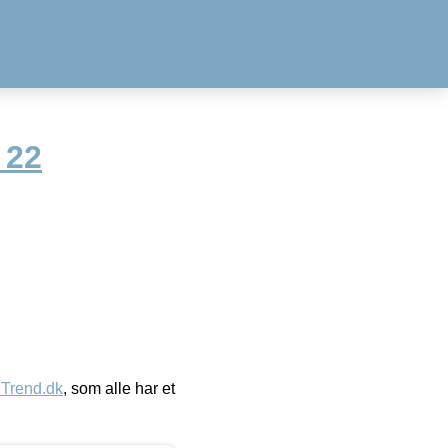
 22
eTrend.dk
, som alle har et