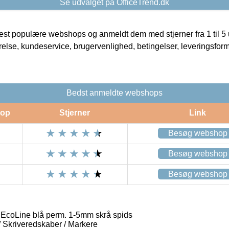
Se udvalget på OfficeTrend.dk
t populære webshops og anmeldt dem med stjerner fra 1 til 5 ud
rrelse, kundeservice, brugervenlighed, betingelser, leveringsfor
Bedst anmeldte webshops
op
Stjerner
Link
Besøg webshop
Besøg webshop
Besøg webshop
EcoLine blå perm. 1-5mm skrå spids
 / Skriveredskaber / Markere