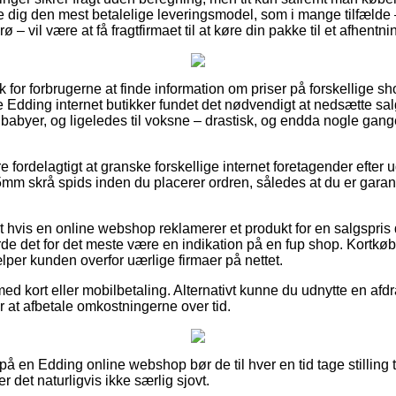
dig den mest betalelige leveringsmodel, som i mange tilfælde 
ø – vil være at få fragtfirmaet til at køre din pakke til et afhentn
sk for forbrugerne at finde information om priser på forskellige sh
ige Edding internet butikker fundet det nødvendigt at nedsætte s
 babyer, og ligeledes til voksne – drastisk, og endda nogle gang
e fordelagtigt at granske forskellige internet foretagender efter
mm skrå spids inden du placerer ordren, således at du er garan
 hvis en online webshop reklamerer et produkt for en salgspris
de det for det meste være en indikation på en fup shop. Kortkøb e
ælper kunden overfor uærlige firmaer på nettet.
med kort eller mobilbetaling. Alternativt kunne du udnytte en af
er at afbetale omkostningerne over tid.
 en Edding online webshop bør de til hver en tid tage stilling t
r det naturligvis ikke særlig sjovt.