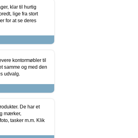
, klar til hurtig
edt, lige fra stort
er for at se deres
evere kontormøbler til
 det samme og med den
es udvalg.
rodukter. De har et
og mærker,
foto, tasker m.m. Klik