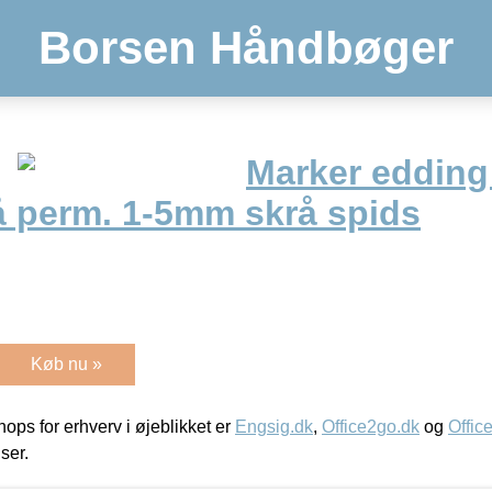
Borsen Håndbøger
Marker edding
å perm. 1-5mm skrå spids
Køb nu »
ps for erhverv i øjeblikket er
Engsig.dk
,
Office2go.dk
og
Offic
iser.