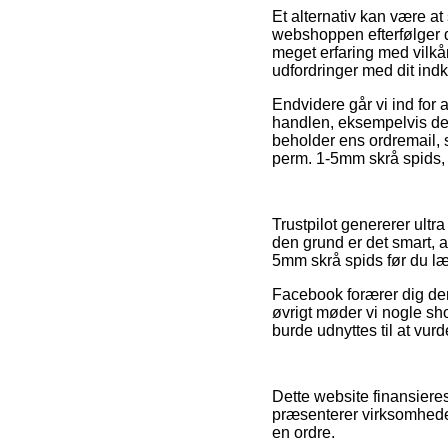
Et alternativ kan være at
webshoppen efterfølger de
meget erfaring med vilkår
udfordringer med dit ind
Endvidere går vi ind for
handlen, eksempelvis den 
beholder ens ordremail, 
perm. 1-5mm skrå spids, 
Trustpilot genererer ult
den grund er det smart, 
5mm skrå spids før du læg
Facebook forærer dig deru
øvrigt møder vi nogle sho
burde udnyttes til at vur
Dette website finansiere
præsenterer virksomheder
en ordre.