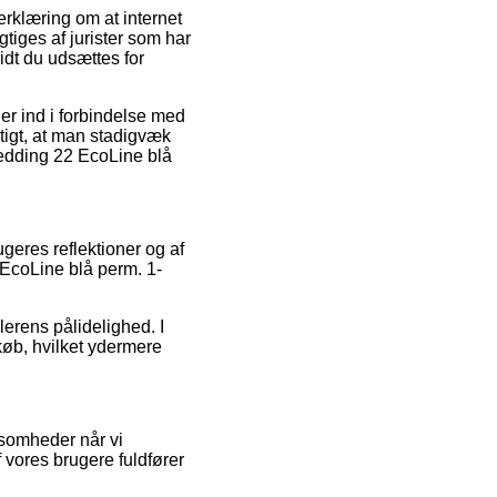
erklæring om at internet
gtiges af jurister som har
idt du udsættes for
er ind i forbindelse med
gtigt, at man stadigvæk
 edding 22 EcoLine blå
geres reflektioner og af
 EcoLine blå perm. 1-
lerens pålidelighed. I
 køb, hvilket ydermere
ksomheder når vi
 vores brugere fuldfører