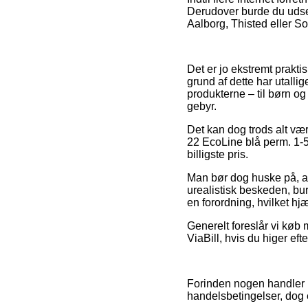
Derudover burde du udse 
Aalborg, Thisted eller Sor
Det er jo ekstremt prakti
grund af dette har utall
produkterne – til børn og
gebyr.
Det kan dog trods alt vær
22 EcoLine blå perm. 1-5
billigste pris.
Man bør dog huske på, at
urealistisk beskeden, bur
en forordning, hvilket hj
Generelt foreslår vi køb 
ViaBill, hvis du higer eft
Forinden nogen handler på
handelsbetingelser, dog e