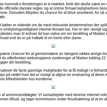
 se hvorvidt e-forretningen er e-mærket, fordi det skulle være en 
 officielle danske regler, og at online firmaet lejlighedsvis besi
ene. Desuden tilbydes du chance for at blive assisteret, for så v
køb.
 at køber er vidende om de mest relevante bestemmelser der spill
ombytningsrettighed internet firmaet har. Her er det i øvrigt vi
således man til enhver tid kan vidne om sin bestilling af Marker
hvad end du er på indkøb til en herre eller dame.
ra pæne chancer for at gennemstøve en længere række øvrige bru
at du efterforsker webshoppens vurderinger af Marker edding 22
ger din bestilling.
dover de facto gavnlige muligheder for at få indsigt i e-forhand
ps på nettet hvor det er muligt at afgive en evaluering af deres
dere tilfredsheden hos kunderne.
s af annonceindtægter. Vi samarbejder med diverse internet vir
nes tilbud, og tager kommission under forudsætning af at en af