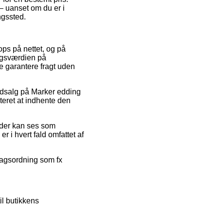
– uanset om du er i
ingssted.
ops på nettet, og på
algsværdien på
e garantere fragt uden
 udsalg på Marker edding
teret at indhente den
 der kan ses som
r i hvert fald omfattet af
dragsordning som fx
il butikkens