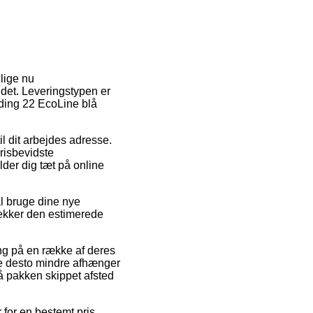
 lige nu
 det. Leveringstypen er
edding 22 EcoLine blå
til dit arbejdes adresse.
risbevidste
lder dig tæt på online
al bruge dine nye
tjekker den estimerede
ng på en række af deres
e desto mindre afhænger
få pakken skippet afsted
 for en bestemt pris.