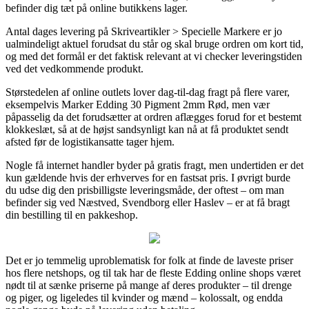
befinder dig tæt på online butikkens lager.
Antal dages levering på Skriveartikler > Specielle Markere er jo
ualmindeligt aktuel forudsat du står og skal bruge ordren om kort tid,
og med det formål er det faktisk relevant at vi checker leveringstiden
ved det vedkommende produkt.
Størstedelen af online outlets lover dag-til-dag fragt på flere varer,
eksempelvis Marker Edding 30 Pigment 2mm Rød, men vær
påpasselig da det forudsætter at ordren aflægges forud for et bestemt
klokkeslæt, så at de højst sandsynligt kan nå at få produktet sendt
afsted før de logistikansatte tager hjem.
Nogle få internet handler byder på gratis fragt, men undertiden er det
kun gældende hvis der erhverves for en fastsat pris. I øvrigt burde
du udse dig den prisbilligste leveringsmåde, der oftest – om man
befinder sig ved Næstved, Svendborg eller Haslev – er at få bragt
din bestilling til en pakkeshop.
Det er jo temmelig uproblematisk for folk at finde de laveste priser
hos flere netshops, og til tak har de fleste Edding online shops været
nødt til at sænke priserne på mange af deres produkter – til drenge
og piger, og ligeledes til kvinder og mænd – kolossalt, og endda