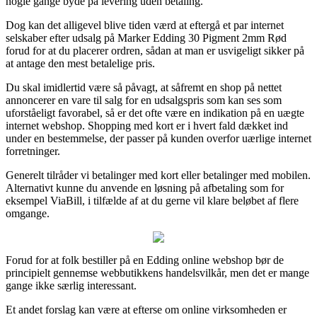
nogle gange byde på levering uden betaling.
Dog kan det alligevel blive tiden værd at eftergå et par internet
selskaber efter udsalg på Marker Edding 30 Pigment 2mm Rød
forud for at du placerer ordren, sådan at man er usvigeligt sikker på
at antage den mest betalelige pris.
Du skal imidlertid være så påvagt, at såfremt en shop på nettet
annoncerer en vare til salg for en udsalgspris som kan ses som
uforståeligt favorabel, så er det ofte være en indikation på en uægte
internet webshop. Shopping med kort er i hvert fald dækket ind
under en bestemmelse, der passer på kunden overfor uærlige internet
forretninger.
Generelt tilråder vi betalinger med kort eller betalinger med mobilen.
Alternativt kunne du anvende en løsning på afbetaling som for
eksempel ViaBill, i tilfælde af at du gerne vil klare beløbet af flere
omgange.
Forud for at folk bestiller på en Edding online webshop bør de
principielt gennemse webbutikkens handelsvilkår, men det er mange
gange ikke særlig interessant.
Et andet forslag kan være at efterse om online virksomheden er