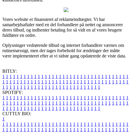
Vores website er finansieret af reklameindtægter. Vi har
samarbejdsaftaler med en del forhandlere på nettet og annoncerer
deres tilbud, og indhenter betaling for så vidt en af vores brugere
fuldfører en ordre.
Oplysninger vedrørende tilbud og internet forhandlere værnes om
rutinemæssigt, men der tages forbehold for ændringer der måtte
være implementeret efter at vi sidste gang opdaterede de viste data.
BITLY:
1
1
1
1
1
1
1
1
1
1
1
1
1
1
1
1
1
1
1
1
1
1
1
1
1
1
1
1
1
1
1
1
1
1
1
1
1
1
1
1
1
1
1
1
1
1
1
1
1
1
1
1
1
1
1
1
1
1
1
1
1
1
1
1
1
1
1
1
1
1
1
1
1
1
1
1
1
1
1
1
1
1
1
1
1
1
1
1
1
1
1
1
1
1
1
1
1
1
1
1
SPOTIFY:
1
1
1
1
1
1
1
1
1
1
1
1
1
1
1
1
1
1
1
1
1
1
1
1
1
1
1
1
1
1
1
1
1
1
1
1
1
1
1
1
1
1
1
1
1
1
1
1
1
1
1
1
1
1
1
1
1
1
1
1
1
1
1
1
1
1
1
1
1
1
1
1
1
1
1
1
1
1
1
1
1
1
1
1
1
1
1
1
1
1
1
1
1
1
1
1
1
1
1
1
CUTTLY BIO:
1
1
1
1
1
1
1
1
1
1
1
1
1
1
1
1
1
1
1
1
1
1
1
1
1
1
1
1
1
1
1
1
1
1
1
1
1
1
1
1
1
1
1
1
1
1
1
1
1
1
1
1
1
1
1
1
1
1
1
1
1
1
1
1
1
1
1
1
1
1
1
1
1