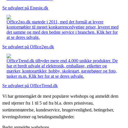
Se udvalget på Engsig.dk
Office2go.dk startede i 2011, med det formål at levere
kontormøbler til meget konkurrencedygtige priser, leveret med
det samme og med den bedste service i branchen. Klik her for
at se deres udvalg.
Se udvalget på Office2go.dk
OfficeTrend.dk tilbyder mere end 4.000 unikke produkter. De
har et bredt udvalg af elektronik, emballage, etiketter og
mærker, kontorartikler, hobby, skolestart, gæstebøger og foto,
tasker m.m. Klik her for at se deres udvalg.
Se udvalget på OfficeTrend.dk
Vi har gennemgået de mest populære webshops og anmeldt dem
med stjerner fra 1 til 5 ud fra bl.a. deres prisniveau,
sortimentstørrelse, kundeservice, brugervenlighed, betingelser,
leveringsformer og betalingsmuligheder.
Bedst anmeldte webshops