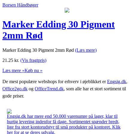
Borsen Håndbøger
Marker Edding 30 Pigment
2mm Rød
Marker Edding 30 Pigment 2mm Rød
(Læs mere)
21.25
kr.
(Vis fragtpris)
Læs mere »
Køb nu »
De mest populære webshops for erhverv i øjeblikket er
Engsig.dk
,
Office2go.dk
og
OfficeTrend.dk
, som alle har et stort sortiment til
gode priser.
Engsig.dk har mere end 50.000 varenumre på lager, klar til
hurtig levering indenfor få dage. Sortimentet spænder bredt,
lige fra stort kontorudstyr til små produkter på kontoret. Klik
her for at se deres udvalg.