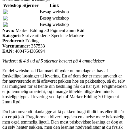
Webshop
Stjerner
Link
Besøg webshop
Besøg webshop
Besøg webshop
Navn:
Marker Edding 30 Pigment 2mm Rød
Kategori:
Skriveartikler > Specielle Markere
Producent:
Edding
Varenummer:
357533
EAN:
4004764305094
Vurderet til
4.6
ud af 5 stjerner baseret på
4
anmeldelser
En del webshops i Danmark tilbyder nu om dage et hav af
forskellige løsninger til levering. En af dem der er mest anvendt er
for nærværende at få afleveret pakken hos en pakkeshop, så du selv
har mulighed for at hente din bestilling når du har lyst. Fragtmetoden
er jo temmelig smertefri, og i mange tilfælde tillige den mindst
kostelige type af levering ved køb af Marker Edding 30 Pigment
2mm Rød.
Du bør omvendt planlægge at få pakken bragt til dit hus eller til når
du er på job. Fragtformen bliver i regelen en anelse mere bekostelig,
men også temmelig ligetil. Den mest prisbevidste løsning er dog at
du selv henter pakken, men den løsning nødvendiggør at du fysisk