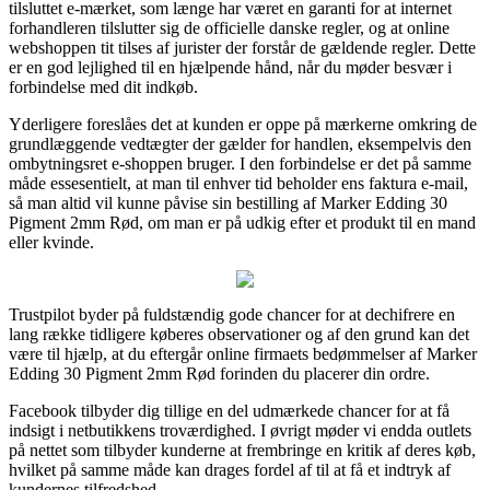
tilsluttet e-mærket, som længe har været en garanti for at internet
forhandleren tilslutter sig de officielle danske regler, og at online
webshoppen tit tilses af jurister der forstår de gældende regler. Dette
er en god lejlighed til en hjælpende hånd, når du møder besvær i
forbindelse med dit indkøb.
Yderligere foreslåes det at kunden er oppe på mærkerne omkring de
grundlæggende vedtægter der gælder for handlen, eksempelvis den
ombytningsret e-shoppen bruger. I den forbindelse er det på samme
måde essesentielt, at man til enhver tid beholder ens faktura e-mail,
så man altid vil kunne påvise sin bestilling af Marker Edding 30
Pigment 2mm Rød, om man er på udkig efter et produkt til en mand
eller kvinde.
Trustpilot byder på fuldstændig gode chancer for at dechifrere en
lang række tidligere køberes observationer og af den grund kan det
være til hjælp, at du eftergår online firmaets bedømmelser af Marker
Edding 30 Pigment 2mm Rød forinden du placerer din ordre.
Facebook tilbyder dig tillige en del udmærkede chancer for at få
indsigt i netbutikkens troværdighed. I øvrigt møder vi endda outlets
på nettet som tilbyder kunderne at frembringe en kritik af deres køb,
hvilket på samme måde kan drages fordel af til at få et indtryk af
kundernes tilfredshed.