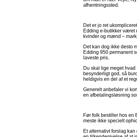
afhentningssted.
Det er jo ret ukompliceret
Edding e-butikker været n
kvinder og mænd – markan
Det kan dog ikke desto mi
Edding 950 permanent sor
laveste pris.
Du skal lige meget hvad v
besynderligt god, så bur
heldigvis en del af et r
Generelt anbefaler vi kor
en afbetalingsløsning so
Før folk bestiller hos en
meste ikke specielt ophi
Et alternativt forslag k
en tilkendegivelse af at 