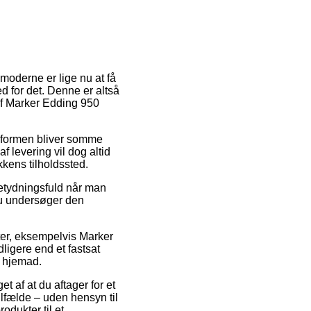
 moderne er lige nu at få
 for det. Denne er altså
 af Marker Edding 950
ngsformen bliver somme
 levering vil dog altid
kens tilholdssted.
betydningsfuld når man
 du undersøger den
ter, eksempelvis Marker
igere end et fastsat
r hjemad.
t af at du aftager for et
tilfælde – uden hensyn til
odukter til et