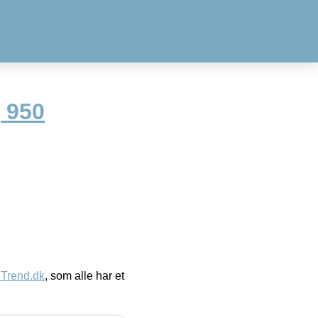
 950
eTrend.dk
, som alle har et