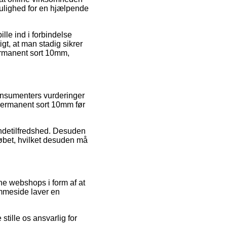
mulighed for en hjælpende
le ind i forbindelse
igt, at man stadig sikrer
permanent sort 10mm,
konsumenters vurderinger
 permanent sort 10mm før
kundetilfredshed. Desuden
løbet, hvilket desuden må
ne webshops i form af at
emmeside laver en
stille os ansvarlig for