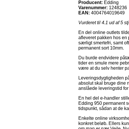
Producent:
Edding
Varenummer:
1248236
EAN:
4004764019649
Vurderet til
4.1
ud af 5 st
En del online outlets til
afleveret pakken hos en 
særligt smertefri, samt o
permanent sort 10mm.
Du burde endvidere påtænk
tider en smule mere pebre
være at du selv henter p
Leveringsdygtigheden på 
absolut skal bruge dine n
anslåede leveringstid for
En hel del e-handler sti
Edding 950 permanent sor
tidspunkt, sådan at de ka
Enkelte online virksomhed
konkret beløb. Ellers kun
om man er nær Vejle, Nybor