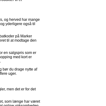
lets, og herved har mange
og yderligere også til
rabatkoder på Marker
ret til at modtage den
for en salgspris som er
hopping med kort er
.
g bør du drage nytte af
lere uger.
ler, men det er for det
ket, som længe har været
n at online virksomheden