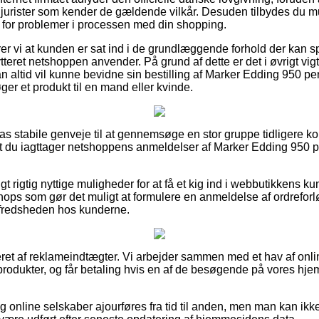
 jurister som kender de gældende vilkår. Desuden tilbydes du 
t for problemer i processen med din shopping.
vi at kunden er sat ind i de grundlæggende forhold der kan spil
tteret netshoppen anvender. På grund af dette er det i øvrigt vigt
man altid vil kunne bevidne sin bestilling af Marker Edding 950 
er et produkt til en mand eller kvinde.
lpas stabile genveje til at gennemsøge en stor gruppe tidligere 
 at du iagttager netshoppens anmeldelser af Marker Edding 950
gt rigtig nyttige muligheder for at få et kig ind i webbutikkens 
hops som gør det muligt at formulere en anmeldelse af ordrefor
ilfredsheden hos kunderne.
eret af reklameindtægter. Vi arbejder sammen med et hav af onli
 produkter, og får betaling hvis en af de besøgende på vores hj
 online selskaber ajourføres fra tid til anden, men man kan ikke 