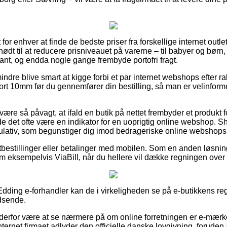
 for enhver at finde de bedste priser fra forskellige internet out
ødt til at reducere prisniveauet på varerne – til babyer og børn, 
t, og endda nogle gange frembyde portofri fragt.
ndre blive smart at kigge forbi et par internet webshops efter 
t 10mm før du gennemfører din bestilling, så man er velinforme
ære så påvagt, at ifald en butik på nettet frembyder et produkt 
de det ofte være en indikator for en uoprigtig online webshop. S
egulativ, som begunstiger dig imod bedrageriske online webshops
tbestillinger eller betalinger med mobilen. Som en anden løsnin
m eksempelvis ViaBill, når du hellere vil dække regningen over f
 Edding e-forhandler kan de i virkeligheden se på e-butikkens reg
dsende.
an derfor være at se nærmere på om online forretningen er e-mær
internet firmaet adlyder den officielle danske lovgivning, forude