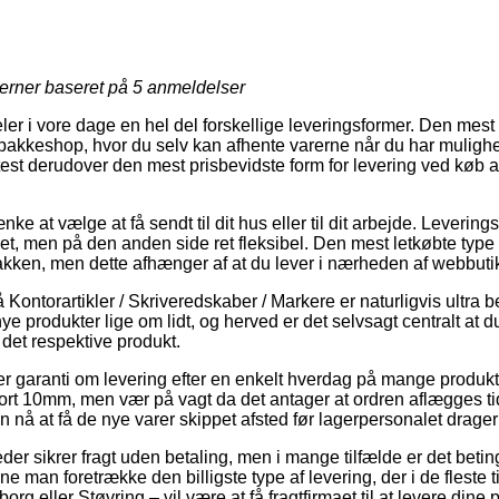
jerner baseret på
5
anmeldelser
deler i vore dage en hel del forskellige leveringsformer. Den mest
pakkeshop, hvor du selv kan afhente varerne når du har mulighed
ftest derudover den mest prisbevidste form for levering ved køb
e at vælge at få sendt til dit hus eller til dit arbejde. Leveri
t, men på den anden side ret fleksibel. Den mest letkøbte type af
akken, men dette afhænger af at du lever i nærheden af webbutik
Kontorartikler / Skriveredskaber / Markere er naturligvis ultra 
ye produkter lige om lidt, og herved er det selvsagt centralt at
 det respektive produkt.
ller garanti om levering efter en enkelt hverdag på mange produk
t 10mm, men vær på vagt da det antager at ordren aflægges tidl
n nå at få de nye varer skippet afsted før lagerpersonalet drage
er sikrer fragt uden betaling, men i mange tilfælde er det betinge
ne man foretrække den billigste type af levering, der i de fleste 
g eller Støvring – vil være at få fragtfirmaet til at levere dine pr