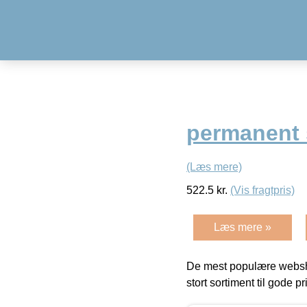
permanent
(Læs mere)
522.5
kr.
(Vis fragtpris)
Læs mere »
De mest populære websho
stort sortiment til gode pr