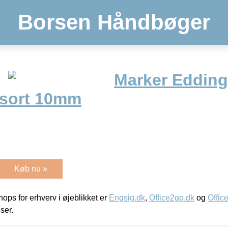
Borsen Håndbøger
Marker Edding
 sort 10mm
Køb nu »
ps for erhverv i øjeblikket er
Engsig.dk
,
Office2go.dk
og
Offic
iser.