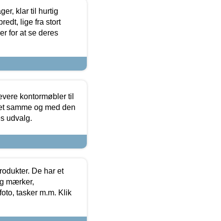
, klar til hurtig
edt, lige fra stort
er for at se deres
evere kontormøbler til
 det samme og med den
es udvalg.
rodukter. De har et
og mærker,
foto, tasker m.m. Klik