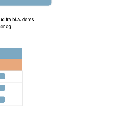
 fra bl.a. deres
mer og