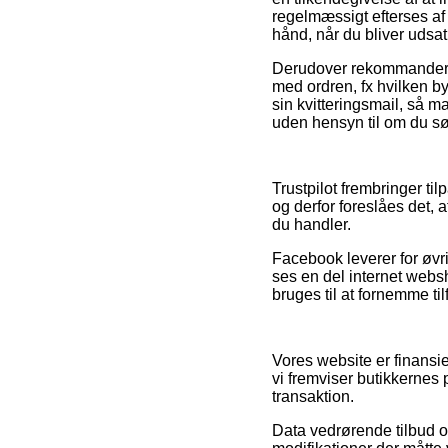
regelmæssigt efterses af
hånd, når du bliver udsa
Derudover rekommanderer 
med ordren, fx hvilken by
sin kvitteringsmail, så 
uden hensyn til om du søg
Trustpilot frembringer ti
og derfor foreslåes det,
du handler.
Facebook leverer for øvri
ses en del internet webs
bruges til at fornemme t
Vores website er finansi
vi fremviser butikkernes
transaktion.
Data vedrørende tilbud og