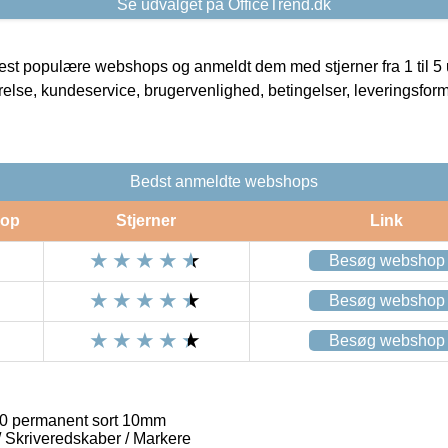
Se udvalget på OfficeTrend.dk
t populære webshops og anmeldt dem med stjerner fra 1 til 5 ud
rrelse, kundeservice, brugervenlighed, betingelser, leveringsfor
Bedst anmeldte webshops
op
Stjerner
Link
Besøg webshop
Besøg webshop
Besøg webshop
0 permanent sort 10mm
 / Skriveredskaber / Markere