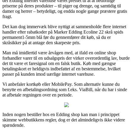
del Edding internet varehuse været presset til at at nedbringe
priserne på deres produkter – til piger og drenge, og samtidig til
damer og herrer – betydeligt, og endda nogle gange præstere gratis
fragt.
Det kan dog immervæk blive nyttigt at sammenholde flere internet
handler efter rabatkoder på Marker Edding Ecoline 22 skrå spids
permanent1-5mm blå før du gennemfører dit køb, så du er
skråsikker på at antage den skarpeste pris.
Man må imidlertid være årvågen med, at ifald en online shop
forhandler varer til en udsalgspris der virker overordentlig lav, burde
det tit være et faresignal om en falsk butik. Køb med gængse
betalingskort er heldigvis indbefattet af en bestemmelse, hvilket
passer på kunden imod uærlige internet varehuse.
Vi anbefaler kortkøb eller MobilePay. Som alternativ kunne du
benytte en afbetalingsordning som f.eks. ViaBill, når du har i sinde
at afbetale regningen over en periode.
Inden nogen bestiller hos en Edding shop kan man i princippet
skimme webbutikkens regler, dog er det almindeligvis ikke videre
spændende.