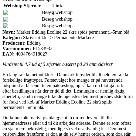
Webshop
Stjerner
Link
Besøg webshop
Besøg webshop
Besøg webshop
Navn:
Marker Edding Ecoline 22 skrå spids permanent1-5mm blå
Kategori:
Skriveartikler > Permanente Markere
Producent:
Edding
Varenummer:
P1533932
EAN:
4004764918027
Vurderet til
4.7
ud af 5 stjerner baseret på
20
anmeldelser
En lang række netbutikker i Danmark tilbyder til alt held en række
forskellige fragttyper. Førstevalget hos mange er på nuværende
tidspunkt at få sendt til en pakkeshop, og så kan du blot gå forbi
efter bestillingen når der er tid til det. Løsningen er nemlig rigtig
smertefri, samt i mange tilfælde ligeledes den mest prisbevidste form
for fragt ved køb af Marker Edding Ecoline 22 skrå spids
permanent1-5mm blå.
Du kunne alternativt planlægge at få ordren leveret til din
hjemmeadresse eller ud til dit arbejdes adresse. Denne er som oftest
en sjat mere bekostelig, men lige så vel usædvanlig let. Den mest
prisbevidste fragtform er dog at du selv henter ordren, som dog står