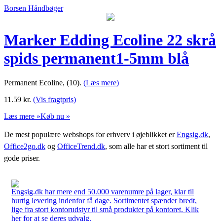
Borsen Håndbøger
Marker Edding Ecoline 22 skrå
spids permanent1-5mm blå
Permanent Ecoline, (10).
(Læs mere)
11.59
kr.
(Vis fragtpris)
Læs mere »
Køb nu »
De mest populære webshops for erhverv i øjeblikket er
Engsig.dk
,
Office2go.dk
og
OfficeTrend.dk
, som alle har et stort sortiment til
gode priser.
Engsig.dk har mere end 50.000 varenumre på lager, klar til
hurtig levering indenfor få dage. Sortimentet spænder bredt,
lige fra stort kontorudstyr til små produkter på kontoret. Klik
her for at se deres udvalg.