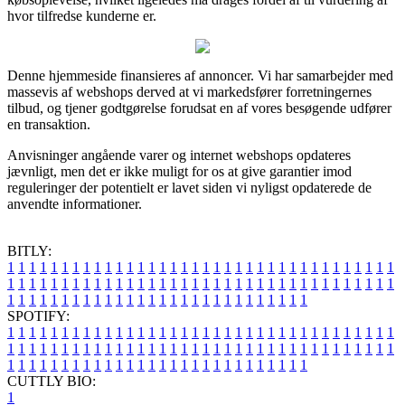
hvor tilfredse kunderne er.
Denne hjemmeside finansieres af annoncer. Vi har samarbejder med
massevis af webshops derved at vi markedsfører forretningernes
tilbud, og tjener godtgørelse forudsat en af vores besøgende udfører
en transaktion.
Anvisninger angående varer og internet webshops opdateres
jævnligt, men det er ikke muligt for os at give garantier imod
reguleringer der potentielt er lavet siden vi nyligst opdaterede de
anvendte informationer.
BITLY:
1
1
1
1
1
1
1
1
1
1
1
1
1
1
1
1
1
1
1
1
1
1
1
1
1
1
1
1
1
1
1
1
1
1
1
1
1
1
1
1
1
1
1
1
1
1
1
1
1
1
1
1
1
1
1
1
1
1
1
1
1
1
1
1
1
1
1
1
1
1
1
1
1
1
1
1
1
1
1
1
1
1
1
1
1
1
1
1
1
1
1
1
1
1
1
1
1
1
1
1
SPOTIFY:
1
1
1
1
1
1
1
1
1
1
1
1
1
1
1
1
1
1
1
1
1
1
1
1
1
1
1
1
1
1
1
1
1
1
1
1
1
1
1
1
1
1
1
1
1
1
1
1
1
1
1
1
1
1
1
1
1
1
1
1
1
1
1
1
1
1
1
1
1
1
1
1
1
1
1
1
1
1
1
1
1
1
1
1
1
1
1
1
1
1
1
1
1
1
1
1
1
1
1
1
CUTTLY BIO:
1