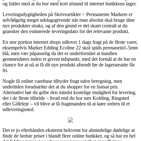
og falder med at du bor med kort afstand til internet butikkens lager.
Leveringsdygtigheden på Skriveartikler > Permanente Markere er
selvfølgelig meget udslagsgivende når man absolut skal bruge dine
nye produkter straks, og af den grund er det skam centralt at du
gransker den estimerede leveringsdato for det relevante produkt.
En stor portion internet shops udlover 1 dags fragt på de fleste varer,
eksempelvis Marker Edding Ecoline 22 skrå spids permanent1-5mm
blå, men vær påpasselig da det er underforstået at handlen
gemmenføres inden et givent tidspunkt, med det formål at de har en
chance for at nå at få dit nye produkt afsendt før de lageransatte får
fri.
Nogle få online varehuse tilbyder fragt uden beregning, men
undertiden forudsætter det at du shopper for en fastsat pris.
Alternativt bør du gribe den mindst kostelige mulighed for levering,
der i de fleste tilfælde – hvad end du bor nær Kolding, Ringsted
eller Gilleleje – vil blive at få fragtmanden til at køre ordren til et
udleveringssted.
Det er jo efterhånden ekstremt bekvemt for almindelige dødelige at
finde de bedste priser i blandt flere online butikker, og så har en hel