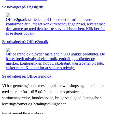
Se udvalget på Engsig.dk
Office2go.dk startede i 2011, med det formål at levere
kontormøbler til meget konkurrencedygtige priser, leveret med
det samme og med den bedste service i branchen. Klik her for
at se deres udvalg.
Se udvalget på Office2go.dk
OfficeTrend.dk tilbyder mere end 4.000 unikke produkter. De
har et bredt udvalg af elektronik, emballage, etiketter og
mærker, kontorartikler, hobby, skolestart, gæstebøger og foto,
tasker m.m. Klik her for at se deres udvalg.
Se udvalget på OfficeTrend.dk
Vi har gennemgået de mest populære webshops og anmeldt dem
med stjerner fra 1 til 5 ud fra bl.a. deres prisniveau,
sortimentstørrelse, kundeservice, brugervenlighed, betingelser,
leveringsformer og betalingsmuligheder.
Bedst anmeldte webshops