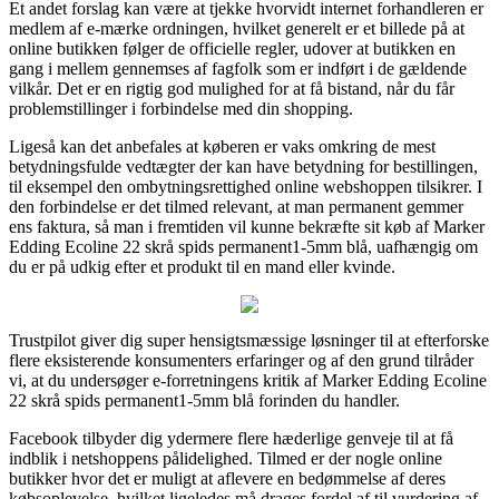
Et andet forslag kan være at tjekke hvorvidt internet forhandleren er
medlem af e-mærke ordningen, hvilket generelt er et billede på at
online butikken følger de officielle regler, udover at butikken en
gang i mellem gennemses af fagfolk som er indført i de gældende
vilkår. Det er en rigtig god mulighed for at få bistand, når du får
problemstillinger i forbindelse med din shopping.
Ligeså kan det anbefales at køberen er vaks omkring de mest
betydningsfulde vedtægter der kan have betydning for bestillingen,
til eksempel den ombytningsrettighed online webshoppen tilsikrer. I
den forbindelse er det tilmed relevant, at man permanent gemmer
ens faktura, så man i fremtiden vil kunne bekræfte sit køb af Marker
Edding Ecoline 22 skrå spids permanent1-5mm blå, uafhængig om
du er på udkig efter et produkt til en mand eller kvinde.
Trustpilot giver dig super hensigtsmæssige løsninger til at efterforske
flere eksisterende konsumenters erfaringer og af den grund tilråder
vi, at du undersøger e-forretningens kritik af Marker Edding Ecoline
22 skrå spids permanent1-5mm blå forinden du handler.
Facebook tilbyder dig ydermere flere hæderlige genveje til at få
indblik i netshoppens pålidelighed. Tilmed er der nogle online
butikker hvor det er muligt at aflevere en bedømmelse af deres
købsoplevelse, hvilket ligeledes må drages fordel af til vurdering af