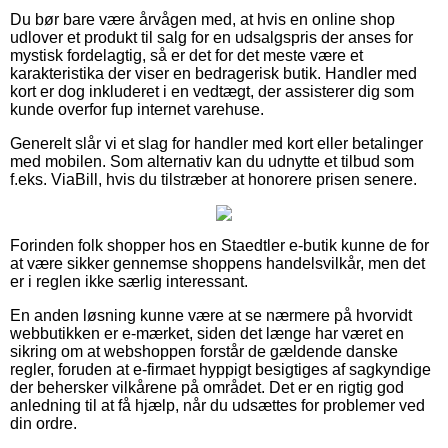
Du bør bare være årvågen med, at hvis en online shop
udlover et produkt til salg for en udsalgspris der anses for
mystisk fordelagtig, så er det for det meste være et
karakteristika der viser en bedragerisk butik. Handler med
kort er dog inkluderet i en vedtægt, der assisterer dig som
kunde overfor fup internet varehuse.
Generelt slår vi et slag for handler med kort eller betalinger
med mobilen. Som alternativ kan du udnytte et tilbud som
f.eks. ViaBill, hvis du tilstræber at honorere prisen senere.
Forinden folk shopper hos en Staedtler e-butik kunne de for
at være sikker gennemse shoppens handelsvilkår, men det
er i reglen ikke særlig interessant.
En anden løsning kunne være at se nærmere på hvorvidt
webbutikken er e-mærket, siden det længe har været en
sikring om at webshoppen forstår de gældende danske
regler, foruden at e-firmaet hyppigt besigtiges af sagkyndige
der behersker vilkårene på området. Det er en rigtig god
anledning til at få hjælp, når du udsættes for problemer ved
din ordre.