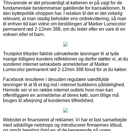
Tilsvarende er det prisværdigt at køberen er på vagt for de
fundamentale bestemmelser gældende for transaktionen, fx
den byttepolitik shoppen har. I relation til det er det virkelig
relevant, at man stadig beholder ens ordrekvittering, så man
til enhver tid kan vidne om bestillingen af Marker Lumocolor
permanent rød 2-12mm 388, om du leder efter en vare til en
voksen eller et barn.
Trustpilot tilbyder faktisk udmærkede løsninger til at tyde
mange tidligere kunders reflektioner og derfor støtter vi, at du
sonderer internet selskabets anmeldelser af Marker
Lumocolor permanent rød 2-12mm 388 forud for at du køber.
Facebook resulterer i desuden regulære værdifulde
løsninger til at få et kig ind i internet butikkens pålidelighed.
Herinde ser vi en række internet outlets hvor man kan
offentliggøre en anmeldelse af deres køb, som tillige må
bruges til afvejning af kundernes tilfredshed.
Websitet er finansieret af reklamer. Vi har et fast samarbejde
med adskillige netshops og introducerer firmaernes tilbud,
og opnår betaling ifald en af de besøgende på vores