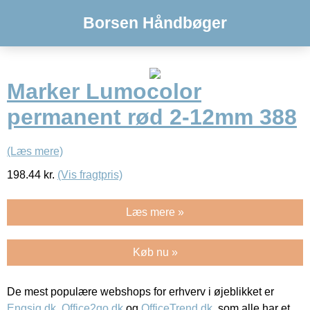
Borsen Håndbøger
Marker Lumocolor
permanent rød 2-12mm 388
(Læs mere)
198.44
kr.
(Vis fragtpris)
Læs mere »
Køb nu »
De mest populære webshops for erhverv i øjeblikket er
Engsig.dk
,
Office2go.dk
og
OfficeTrend.dk
, som alle har et