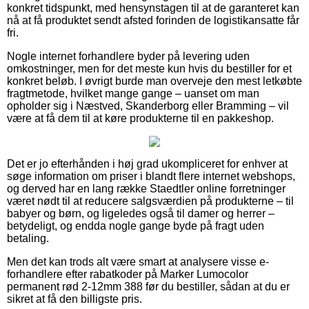
konkret tidspunkt, med hensynstagen til at de garanteret kan
nå at få produktet sendt afsted forinden de logistikansatte får
fri.
Nogle internet forhandlere byder på levering uden
omkostninger, men for det meste kun hvis du bestiller for et
konkret beløb. I øvrigt burde man overveje den mest letkøbte
fragtmetode, hvilket mange gange – uanset om man
opholder sig i Næstved, Skanderborg eller Bramming – vil
være at få dem til at køre produkterne til en pakkeshop.
Det er jo efterhånden i høj grad ukompliceret for enhver at
søge information om priser i blandt flere internet webshops,
og derved har en lang række Staedtler online forretninger
været nødt til at reducere salgsværdien på produkterne – til
babyer og børn, og ligeledes også til damer og herrer –
betydeligt, og endda nogle gange byde på fragt uden
betaling.
Men det kan trods alt være smart at analysere visse e-
forhandlere efter rabatkoder på Marker Lumocolor
permanent rød 2-12mm 388 før du bestiller, sådan at du er
sikret at få den billigste pris.