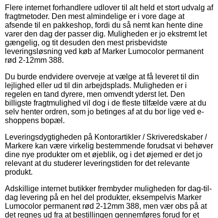
Flere internet forhandlere udlover til alt held et stort udvalg af
fragtmetoder. Den mest almindelige er i vore dage at
afsende til en pakkeshop, fordi du så nemt kan hente dine
varer den dag der passer dig. Muligheden er jo ekstremt let
gængelig, og tit desuden den mest prisbevidste
leveringsløsning ved køb af Marker Lumocolor permanent
rød 2-12mm 388.
Du burde endvidere overveje at vælge at få leveret til din
lejlighed eller ud til din arbejdsplads. Muligheden er i
regelen en tand dyrere, men omvendt yderst let. Den
billigste fragtmulighed vil dog i de fleste tilfælde være at du
selv henter ordren, som jo betinges af at du bor lige ved e-
shoppens bopæl.
Leveringsdygtigheden på Kontorartikler / Skriveredskaber /
Markere kan være virkelig bestemmende forudsat vi behøver
dine nye produkter om et øjeblik, og i det øjemed er det jo
relevant at du studerer leveringstiden for det relevante
produkt.
Adskillige internet butikker frembyder muligheden for dag-til-
dag levering på en hel del produkter, eksempelvis Marker
Lumocolor permanent rød 2-12mm 388, men vær obs på at
det regnes ud fra at bestillingen gennemføres forud for et