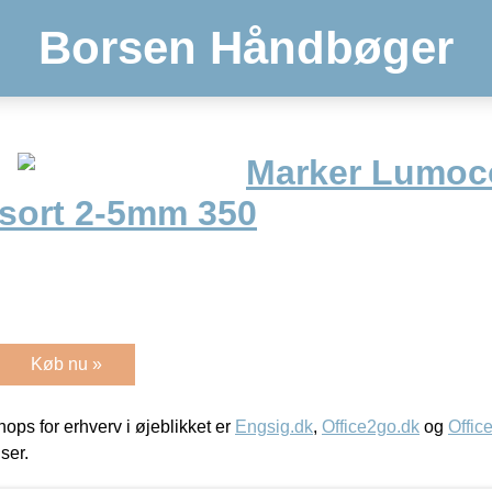
Borsen Håndbøger
Marker Lumoc
sort 2-5mm 350
Køb nu »
ps for erhverv i øjeblikket er
Engsig.dk
,
Office2go.dk
og
Offic
iser.