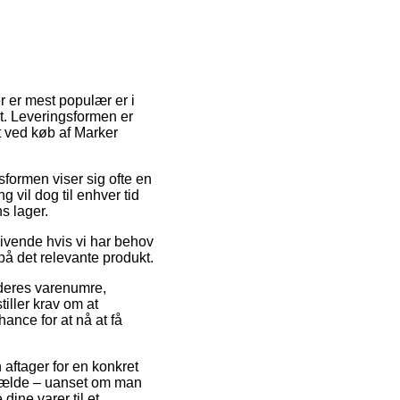
er er mest populær er i
st. Leveringsformen er
t ved køb af Marker
gsformen viser sig ofte en
vil dog til enhver tid
s lager.
givende hvis vi har behov
 på det relevante produkt.
 deres varenumre,
ller krav om at
ance for at nå at få
aftager for en konkret
ilfælde – uanset om man
 dine varer til et