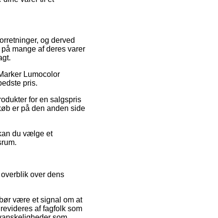
forretninger, og derved
t på mange af deres varer
agt.
å Marker Lumocolor
bedste pris.
rodukter for en salgspris
tkøb er på den anden side
 kan du vælge et
dsrum.
 overblik over dens
bør være et signal om at
revideres af fagfolk som
r vanskeligheder som