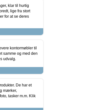
, klar til hurtig
edt, lige fra stort
er for at se deres
evere kontormøbler til
 det samme og med den
es udvalg.
rodukter. De har et
og mærker,
foto, tasker m.m. Klik