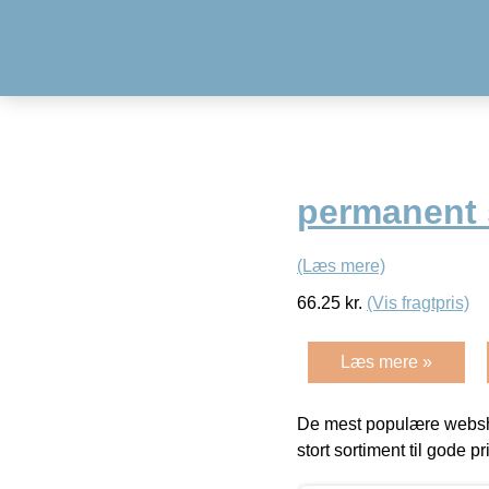
permanent 
(Læs mere)
66.25
kr.
(Vis fragtpris)
Læs mere »
De mest populære websho
stort sortiment til gode pr