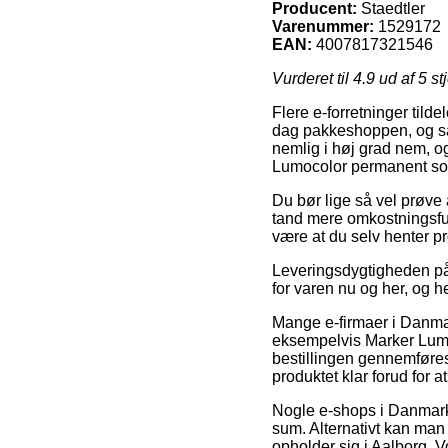
Producent:
Staedtler
Varenummer:
1529172
EAN:
4007817321546
Vurderet til
4.9
ud af 5 st
Flere e-forretninger tilde
dag pakkeshoppen, og så s
nemlig i høj grad nem, o
Lumocolor permanent so
Du bør lige så vel prøve a
tand mere omkostningsful
være at du selv henter p
Leveringsdygtigheden på 
for varen nu og her, og he
Mange e-firmaer i Danmar
eksempelvis Marker Lumo
bestillingen gennemføres 
produktet klar forud for at
Nogle e-shops i Danmark 
sum. Alternativt kan man
opholder sig i Aalborg, Vor