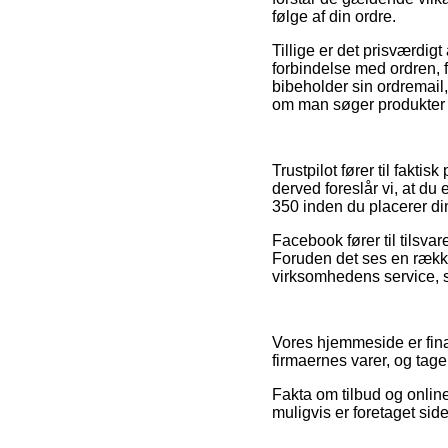
følge af din ordre.
Tillige er det prisværdig
forbindelse med ordren, f
bibeholder sin ordremail
om man søger produkter t
Trustpilot fører til fakt
derved foreslår vi, at d
350 inden du placerer di
Facebook fører til tilsva
Foruden det ses en række
virksomhedens service, s
Vores hjemmeside er finan
firmaernes varer, og tag
Fakta om tilbud og onlin
muligvis er foretaget sid