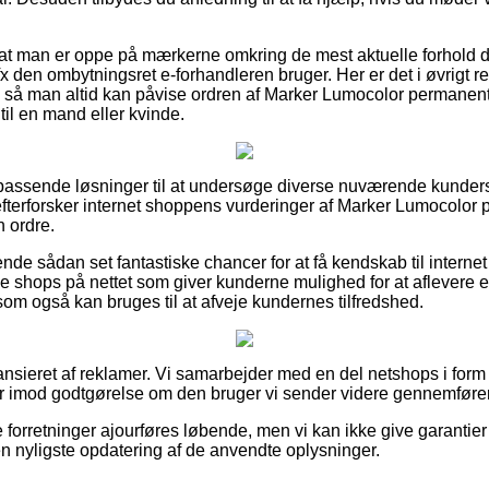
t at man er oppe på mærkerne omkring de mest aktuelle forhold de
x den ombytningsret e-forhandleren bruger. Her er det i øvrigt r
, så man altid kan påvise ordren af Marker Lumocolor permanen
il en mand eller kvinde.
isk passende løsninger til at undersøge diverse nuværende kunder
u efterforsker internet shoppens vurderinger af Marker Lumocolo
n ordre.
rende sådan set fantastiske chancer for at få kendskab til intern
 shops på nettet som giver kunderne mulighed for at aflevere e
om også kan bruges til at afveje kundernes tilfredshed.
sieret af reklamer. Vi samarbejder med en del netshops i form a
er imod godtgørelse om den bruger vi sender videre gennemfører
e forretninger ajourføres løbende, men vi kan ikke give garantie
en nyligste opdatering af de anvendte oplysninger.