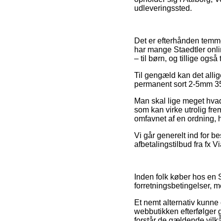
udleveringssted.
Det er efterhånden temmel
har mange Staedtler onli
– til børn, og tillige ogs
Til gengæld kan det alli
permanent sort 2-5mm 350 
Man skal lige meget hvad 
som kan virke utrolig fr
omfavnet af en ordning, 
Vi går generelt ind for b
afbetalingstilbud fra fx V
Inden folk køber hos en 
forretningsbetingelser, 
Et nemt alternativ kunne
webbutikken efterfølger 
forstår de gældende vilk