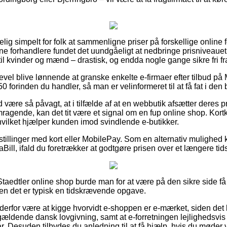
ig simpelt for folk at sammenligne priser på forskellige online 
ne forhandlere fundet det uundgåeligt at nedbringe prisniveaue
å til kvinder og mænd – drastisk, og endda nogle gange sikre fri fr
gevel blive lønnende at granske enkelte e-firmaer efter tilbud p
forinden du handler, så man er velinformeret til at få fat i den 
være så påvagt, at i tilfælde af at en webbutik afsætter deres p
emragende, kan det tit være et signal om en fup online shop. Kor
hvilket hjælper kunden imod svindlende e-butikker.
estillinger med kort eller MobilePay. Som en alternativ mulighed
iaBill, ifald du foretrækker at godtgøre prisen over et længere ti
Staedtler online shop burde man for at være på den sikre side få
men det er typisk en tidskrævende opgave.
 derfor være at kigge hvorvidt e-shoppen er e-mærket, siden det 
gældende dansk lovgivning, samt at e-forretningen lejlighedsvis 
år. Desuden tilbydes du anledning til at få hjælp, hvis du møde