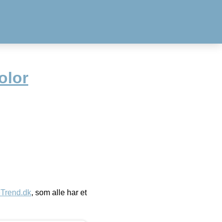
olor
eTrend.dk
, som alle har et