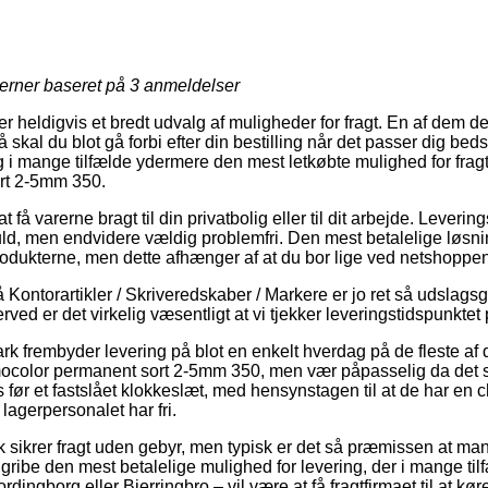
jerner baseret på
3
anmeldelser
ler heldigvis et bredt udvalg af muligheder for fragt. En af dem d
kal du blot gå forbi efter din bestilling når det passer dig bed
g i mange tilfælde ydermere den mest letkøbte mulighed for frag
rt 2-5mm 350.
t få varerne bragt til din privatbolig eller til dit arbejde. Leverin
d, men endvidere vældig problemfri. Den mest betalelige løsning 
rodukterne, men dette afhænger af at du bor lige ved netshoppen
Kontorartikler / Skriveredskaber / Markere er jo ret så udslags
rved er det virkelig væsentligt at vi tjekker leveringstidspunktet
k frembyder levering på blot en enkelt hverdag på de fleste af
color permanent sort 2-5mm 350, men vær påpasselig da det sti
før et fastslået klokkeslæt, med hensynstagen til at de har en ch
 lagerpersonalet har fri.
sikrer fragt uden gebyr, men typisk er det så præmissen at man 
 gribe den mest betalelige mulighed for levering, der i mange t
dingborg eller Bjerringbro – vil være at få fragtfirmaet til at køre