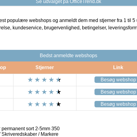
Se udvalget på OfficeTrend.dk
t populære webshops og anmeldt dem med stjerner fra 1 til 5 ud
rrelse, kundeservice, brugervenlighed, betingelser, leveringsfor
Bedst anmeldte webshops
op
Stjerner
Link
Besøg webshop
Besøg webshop
Besøg webshop
 permanent sort 2-5mm 350
 / Skriveredskaber / Markere