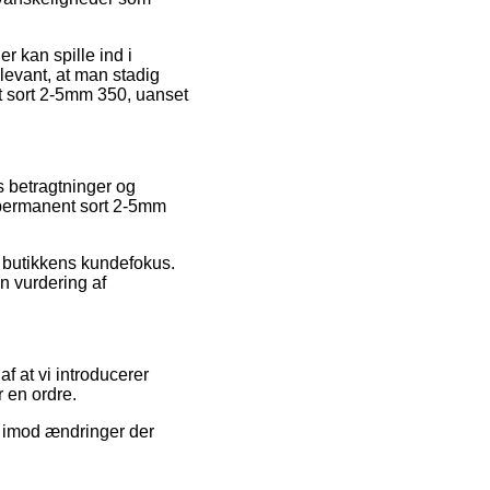
r kan spille ind i
elevant, at man stadig
t sort 2-5mm 350, uanset
s betragtninger og
r permanent sort 2-5mm
et butikkens kundefokus.
n vurdering af
f at vi introducerer
 en ordre.
r imod ændringer der