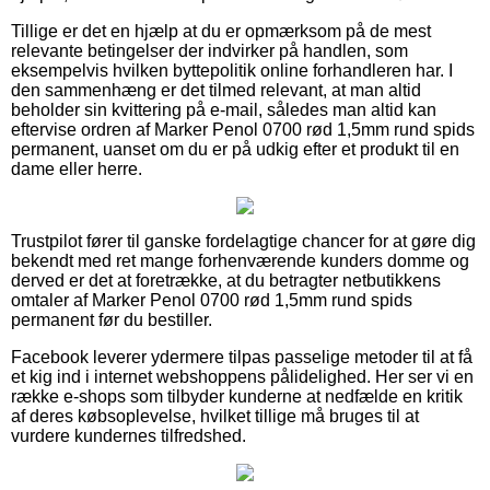
Tillige er det en hjælp at du er opmærksom på de mest
relevante betingelser der indvirker på handlen, som
eksempelvis hvilken byttepolitik online forhandleren har. I
den sammenhæng er det tilmed relevant, at man altid
beholder sin kvittering på e-mail, således man altid kan
eftervise ordren af Marker Penol 0700 rød 1,5mm rund spids
permanent, uanset om du er på udkig efter et produkt til en
dame eller herre.
Trustpilot fører til ganske fordelagtige chancer for at gøre dig
bekendt med ret mange forhenværende kunders domme og
derved er det at foretrække, at du betragter netbutikkens
omtaler af Marker Penol 0700 rød 1,5mm rund spids
permanent før du bestiller.
Facebook leverer ydermere tilpas passelige metoder til at få
et kig ind i internet webshoppens pålidelighed. Her ser vi en
række e-shops som tilbyder kunderne at nedfælde en kritik
af deres købsoplevelse, hvilket tillige må bruges til at
vurdere kundernes tilfredshed.