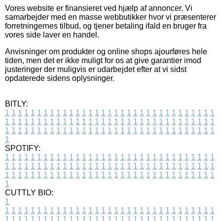
Vores website er finansieret ved hjælp af annoncer. Vi
samarbejder med en masse webbutikker hvor vi præsenterer
forretningernes tilbud, og tjener betaling ifald en bruger fra
vores side laver en handel.
Anvisninger om produkter og online shops ajourføres hele
tiden, men det er ikke muligt for os at give garantier imod
justeringer der muligvis er udarbejdet efter at vi sidst
opdaterede sidens oplysninger.
BITLY:
1
1
1
1
1
1
1
1
1
1
1
1
1
1
1
1
1
1
1
1
1
1
1
1
1
1
1
1
1
1
1
1
1
1
1
1
1
1
1
1
1
1
1
1
1
1
1
1
1
1
1
1
1
1
1
1
1
1
1
1
1
1
1
1
1
1
1
1
1
1
1
1
1
1
1
1
1
1
1
1
1
1
1
1
1
1
1
1
1
1
1
1
1
1
1
1
1
1
1
1
SPOTIFY:
1
1
1
1
1
1
1
1
1
1
1
1
1
1
1
1
1
1
1
1
1
1
1
1
1
1
1
1
1
1
1
1
1
1
1
1
1
1
1
1
1
1
1
1
1
1
1
1
1
1
1
1
1
1
1
1
1
1
1
1
1
1
1
1
1
1
1
1
1
1
1
1
1
1
1
1
1
1
1
1
1
1
1
1
1
1
1
1
1
1
1
1
1
1
1
1
1
1
1
1
CUTTLY BIO:
1
1
1
1
1
1
1
1
1
1
1
1
1
1
1
1
1
1
1
1
1
1
1
1
1
1
1
1
1
1
1
1
1
1
1
1
1
1
1
1
1
1
1
1
1
1
1
1
1
1
1
1
1
1
1
1
1
1
1
1
1
1
1
1
1
1
1