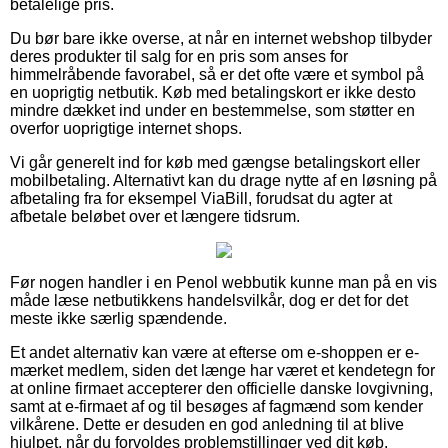
betalelige pris.
Du bør bare ikke overse, at når en internet webshop tilbyder
deres produkter til salg for en pris som anses for
himmelråbende favorabel, så er det ofte være et symbol på
en uoprigtig netbutik. Køb med betalingskort er ikke desto
mindre dækket ind under en bestemmelse, som støtter en
overfor uoprigtige internet shops.
Vi går generelt ind for køb med gængse betalingskort eller
mobilbetaling. Alternativt kan du drage nytte af en løsning på
afbetaling fra for eksempel ViaBill, forudsat du agter at
afbetale beløbet over et længere tidsrum.
Før nogen handler i en Penol webbutik kunne man på en vis
måde læse netbutikkens handelsvilkår, dog er det for det
meste ikke særlig spændende.
Et andet alternativ kan være at efterse om e-shoppen er e-
mærket medlem, siden det længe har været et kendetegn for
at online firmaet accepterer den officielle danske lovgivning,
samt at e-firmaet af og til besøges af fagmænd som kender
vilkårene. Dette er desuden en god anledning til at blive
hjulpet, når du forvoldes problemstillinger ved dit køb.