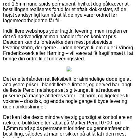
rød 1,5mm rund spids permanent, hvilket dog påkræver at
bestillingen realiseres forud for et aftalt klokkeslæt, så de
højst sandsynligt kan nå at få de nye varer ordnet før
lagermedarbejderne får fri.
Indtil flere webshops yder fragtfri levering, men i reglen er
det så nødvendigt at man handler for en konkret pris.
Desuden kan du foretrække den mest prisbevidste
leveringsform, der gerne – uden hensyn til om du er i Viborg,
Frederiksværk eller Hørning – vil være at få fragtfirmaet til at
bringe din ordre til et udleveringssted.
Det er efterhånden ret fleksibelt for almindelige dødelige at
analysere priser i blandt flere e-firmaer, og derved har langt
de fleste Penol netshops set sig tvunget til at reducere
priserne på mange af deres varer – til børn, og ligeledes til
voksne – drastisk, og endda nogle gange tilbyde levering
uden omkostninger.
Det kan ikke desto mindre vise sig gunstigt at kontrollere en
række e-butikker efter rabat på Marker Penol 0700 rød
1,5mm rund spids permanent forinden du gennemfører din
bestilling, således at man er sikker på at få fat i den mest