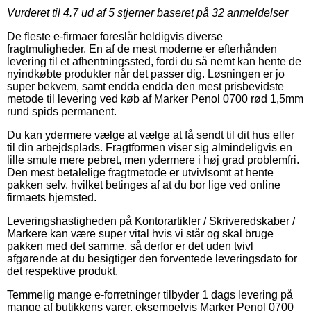
Vurderet til
4.7
ud af 5 stjerner baseret på
32
anmeldelser
De fleste e-firmaer foreslår heldigvis diverse
fragtmuligheder. En af de mest moderne er efterhånden
levering til et afhentningssted, fordi du så nemt kan hente de
nyindkøbte produkter når det passer dig. Løsningen er jo
super bekvem, samt endda endda den mest prisbevidste
metode til levering ved køb af Marker Penol 0700 rød 1,5mm
rund spids permanent.
Du kan ydermere vælge at vælge at få sendt til dit hus eller
til din arbejdsplads. Fragtformen viser sig almindeligvis en
lille smule mere pebret, men ydermere i høj grad problemfri.
Den mest betalelige fragtmetode er utvivlsomt at hente
pakken selv, hvilket betinges af at du bor lige ved online
firmaets hjemsted.
Leveringshastigheden på Kontorartikler / Skriveredskaber /
Markere kan være super vital hvis vi står og skal bruge
pakken med det samme, så derfor er det uden tvivl
afgørende at du besigtiger den forventede leveringsdato for
det respektive produkt.
Temmelig mange e-forretninger tilbyder 1 dags levering på
mange af butikkens varer, eksempelvis Marker Penol 0700