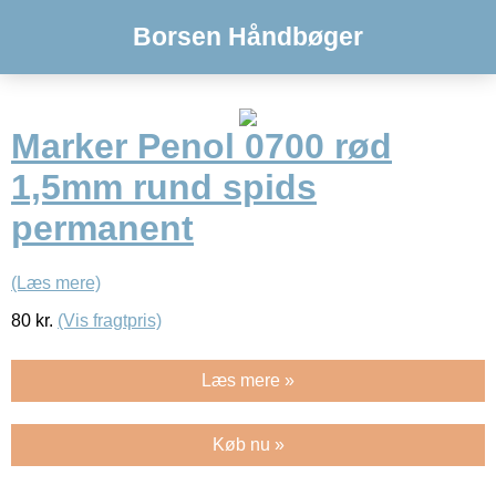
Borsen Håndbøger
Marker Penol 0700 rød
1,5mm rund spids
permanent
(Læs mere)
80
kr.
(Vis fragtpris)
Læs mere »
Køb nu »