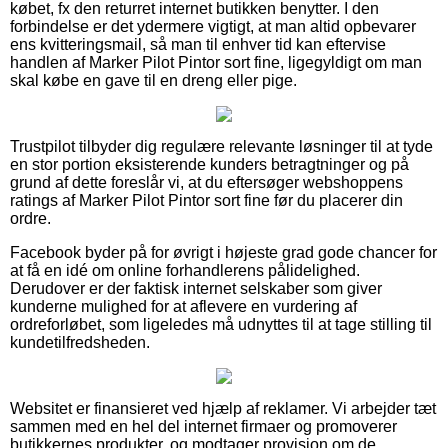
købet, fx den returret internet butikken benytter. I den
forbindelse er det ydermere vigtigt, at man altid opbevarer
ens kvitteringsmail, så man til enhver tid kan eftervise
handlen af Marker Pilot Pintor sort fine, ligegyldigt om man
skal købe en gave til en dreng eller pige.
Trustpilot tilbyder dig regulære relevante løsninger til at tyde
en stor portion eksisterende kunders betragtninger og på
grund af dette foreslår vi, at du eftersøger webshoppens
ratings af Marker Pilot Pintor sort fine før du placerer din
ordre.
Facebook byder på for øvrigt i højeste grad gode chancer for
at få en idé om online forhandlerens pålidelighed.
Derudover er der faktisk internet selskaber som giver
kunderne mulighed for at aflevere en vurdering af
ordreforløbet, som ligeledes må udnyttes til at tage stilling til
kundetilfredsheden.
Websitet er finansieret ved hjælp af reklamer. Vi arbejder tæt
sammen med en hel del internet firmaer og promoverer
butikkernes produkter, og modtager provision om de