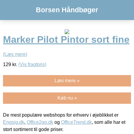
Borsen Håndbøger
Marker Pilot Pintor sort fine
(Læs mere)
129
kr.
(Vis fragtpris)
Læs mere »
Køb nu »
De mest populære webshops for erhverv i øjeblikket er
Engsig.dk
,
Office2go.dk
og
OfficeTrend.dk
, som alle har et
stort sortiment til gode priser.