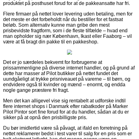
produktet på posthuset forud for at de pakkeansatte har fri.
Flere firmaer på nettet lover levering uden betaling, men for
det meste er det forbeholdt når du bestiller for et fastsat
beløb. Som alternativ kunne man gribe den mest
prisbevidste fragtform, som i de fleste tilfælde – hvad end
man opholder sig nær København, Ikast eller Faaborg – vil
være at få bragt din pakke til en pakkeshop.
Det er jo særdeles bekvemt for forbrugerne at
prissammenligne på diverse internet handler, og på grund af
dette har masser af Pilot butikker på nettet fundet det
uundgåeligt at trykke prisniveauet på varerne – til børn, og
endvidere også til kvinder og mænd – enormt, og endda
nogle gange præstere fri fragt.
Men det kan alligevel vise sig rentabelt at udforske indtil
flere internet shops i Danmark efter rabatkoder på Marker
Pilot Pintor sort fine forud for at du handler, sådan at du er
sikker på at opnå den prisbilligste pris.
Du bør imidlertid være så påvagt, at ifald en forretning på
nettet reklamerer bedst i test varer til salg for en pris som er