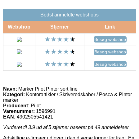
Bedst anmeldte webshops
Webshop
Stjerner
Link
Besøg webshop
Besøg webshop
Besøg webshop
Navn:
Marker Pilot Pintor sort fine
Kategori:
Kontorartikler / Skriveredskaber / Posca & Pintor
marker
Producent:
Pilot
Varenummer:
1596991
EAN:
4902505541421
Vurderet til
3.9
ud af 5 stjerner baseret på
49
anmeldelser
Adskillige e-firmaer udlover i dag diverse former for fragt. En