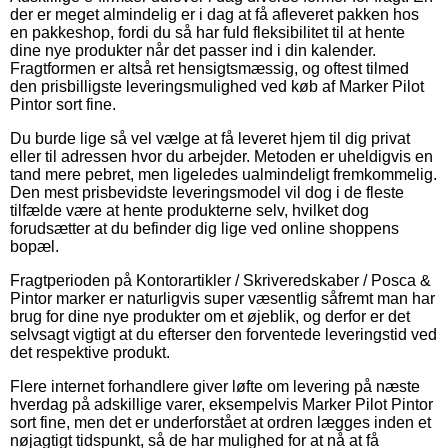
der er meget almindelig er i dag at få afleveret pakken hos
en pakkeshop, fordi du så har fuld fleksibilitet til at hente
dine nye produkter når det passer ind i din kalender.
Fragtformen er altså ret hensigtsmæssig, og oftest tilmed
den prisbilligste leveringsmulighed ved køb af Marker Pilot
Pintor sort fine.
Du burde lige så vel vælge at få leveret hjem til dig privat
eller til adressen hvor du arbejder. Metoden er uheldigvis en
tand mere pebret, men ligeledes ualmindeligt fremkommelig.
Den mest prisbevidste leveringsmodel vil dog i de fleste
tilfælde være at hente produkterne selv, hvilket dog
forudsætter at du befinder dig lige ved online shoppens
bopæl.
Fragtperioden på Kontorartikler / Skriveredskaber / Posca &
Pintor marker er naturligvis super væsentlig såfremt man har
brug for dine nye produkter om et øjeblik, og derfor er det
selvsagt vigtigt at du efterser den forventede leveringstid ved
det respektive produkt.
Flere internet forhandlere giver løfte om levering på næste
hverdag på adskillige varer, eksempelvis Marker Pilot Pintor
sort fine, men det er underforstået at ordren lægges inden et
nøjagtigt tidspunkt, så de har mulighed for at nå at få