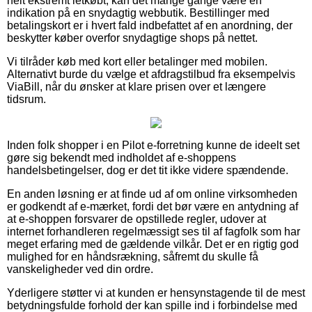
helt ekstremt letkøbt, kan det mange gange være en
indikation på en snydagtig webbutik. Bestillinger med
betalingskort er i hvert fald indbefattet af en anordning, der
beskytter køber overfor snydagtige shops på nettet.
Vi tilråder køb med kort eller betalinger med mobilen.
Alternativt burde du vælge et afdragstilbud fra eksempelvis
ViaBill, når du ønsker at klare prisen over et længere
tidsrum.
Inden folk shopper i en Pilot e-forretning kunne de ideelt set
gøre sig bekendt med indholdet af e-shoppens
handelsbetingelser, dog er det tit ikke videre spændende.
En anden løsning er at finde ud af om online virksomheden
er godkendt af e-mærket, fordi det bør være en antydning af
at e-shoppen forsvarer de opstillede regler, udover at
internet forhandleren regelmæssigt ses til af fagfolk som har
meget erfaring med de gældende vilkår. Det er en rigtig god
mulighed for en håndsrækning, såfremt du skulle få
vanskeligheder ved din ordre.
Yderligere støtter vi at kunden er hensynstagende til de mest
betydningsfulde forhold der kan spille ind i forbindelse med