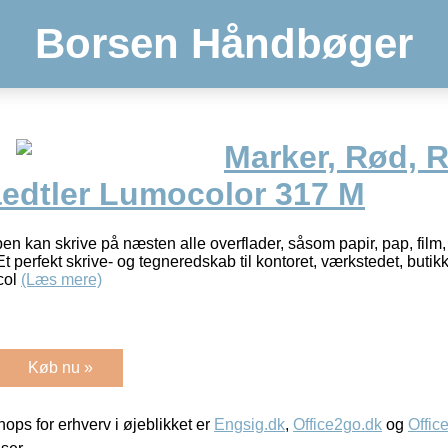
Borsen Håndbøger
Marker, Rød, 
aedtler Lumocolor 317 M
en kan skrive på næsten alle overflader, såsom papir, pap, film, 
Et perfekt skrive- og tegneredskab til kontoret, værkstedet, butik
col
(Læs mere)
Køb nu »
ps for erhverv i øjeblikket er
Engsig.dk
,
Office2go.dk
og
Offic