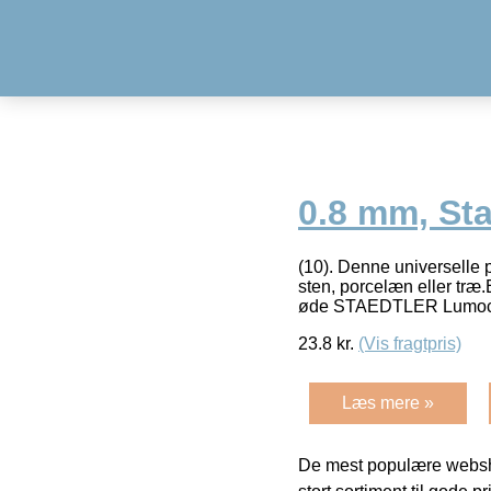
0.8 mm, St
(10). Denne universelle p
sten, porcelæn eller træ.
øde STAEDTLER Lumo
23.8
kr.
(Vis fragtpris)
Læs mere »
De mest populære websho