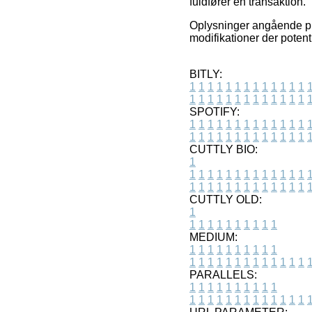
fuldfører en transaktion.
Oplysninger angående pro
modifikationer der potent
BITLY:
1
1
1
1
1
1
1
1
1
1
1
1
1
1
1
1
1
1
1
1
1
1
1
1
1
1
SPOTIFY:
1
1
1
1
1
1
1
1
1
1
1
1
1
1
1
1
1
1
1
1
1
1
1
1
1
1
CUTTLY BIO:
1
1
1
1
1
1
1
1
1
1
1
1
1
1
1
1
1
1
1
1
1
1
1
1
1
1
1
CUTTLY OLD:
1
1
1
1
1
1
1
1
1
1
1
MEDIUM:
1
1
1
1
1
1
1
1
1
1
1
1
1
1
1
1
1
1
1
1
1
1
1
PARALLELS:
1
1
1
1
1
1
1
1
1
1
1
1
1
1
1
1
1
1
1
1
1
1
1