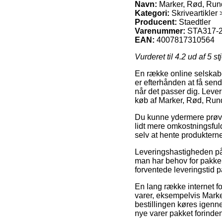
Navn:
Marker, Rød, Rund
Kategori:
Skriveartikler
Producent:
Staedtler
Varenummer:
STA317-
EAN:
4007817310564
Vurderet til
4.2
ud af 5 st
En række online selskabe
er efterhånden at få sendt
når det passer dig. Lever
køb af Marker, Rød, Run
Du kunne ydermere prøve at
lidt mere omkostningsfu
selv at hente produktern
Leveringshastigheden på
man har behov for pakken
forventede leveringstid
En lang række internet f
varer, eksempelvis Marke
bestillingen køres igenne
nye varer pakket forinde