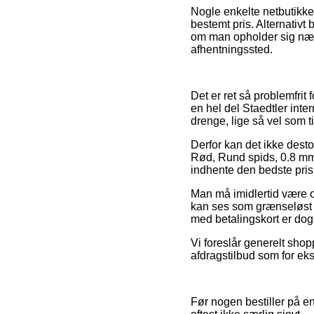
Nogle enkelte netbutikker
bestemt pris. Alternativt
om man opholder sig nær Vi
afhentningssted.
Det er ret så problemfrit
en hel del Staedtler inte
drenge, lige så vel som t
Derfor kan det ikke desto
Rød, Rund spids, 0.8 mm,
indhente den bedste pris
Man må imidlertid være ob
kan ses som grænseløst fo
med betalingskort er do
Vi foreslår generelt sho
afdragstilbud som for eks
Før nogen bestiller på en