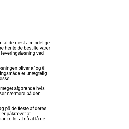
En af de mest almindelige
ne hente de bestilte varer
e leveringsløsning ved
sningen bliver af og til
ringsmåde er unægtelig
resse.
e meget afgørende hvis
u ser nærmere på den
g på de fleste af deres
 er påkrævet at
ance for at nå at få de