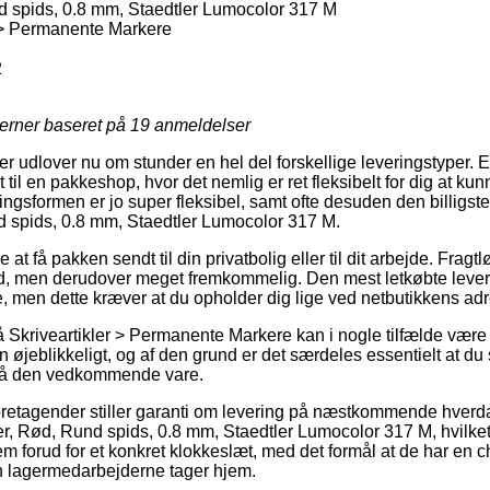
 spids, 0.8 mm, Staedtler Lumocolor 317 M
 > Permanente Markere
2
jerner baseret på
19
anmeldelser
r udlover nu om stunder en hel del forskellige leveringstyper. 
 til en pakkeshop, hvor det nemlig er ret fleksibelt for dig at kun
ingsformen er jo super fleksibel, samt ofte desuden den billigst
d spids, 0.8 mm, Staedtler Lumocolor 317 M.
 få pakken sendt til din privatbolig eller til dit arbejde. Fragtlø
ld, men derudover meget fremkommelig. Den mest letkøbte leve
e, men dette kræver at du opholder dig lige ved netbutikkens ad
 Skriveartikler > Permanente Markere kan i nogle tilfælde vær
 øjeblikkeligt, og af den grund er det særdeles essentielt at d
 på den vedkommende vare.
oretagender stiller garanti om levering på næstkommende hverda
r, Rød, Rund spids, 0.8 mm, Staedtler Lumocolor 317 M, hvilket
m forud for et konkret klokkeslæt, med det formål at de har en ch
n lagermedarbejderne tager hjem.