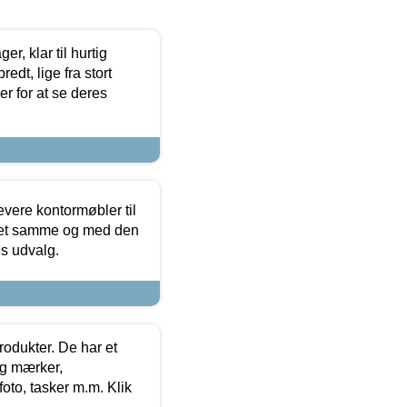
, klar til hurtig
edt, lige fra stort
er for at se deres
evere kontormøbler til
 det samme og med den
es udvalg.
rodukter. De har et
og mærker,
foto, tasker m.m. Klik