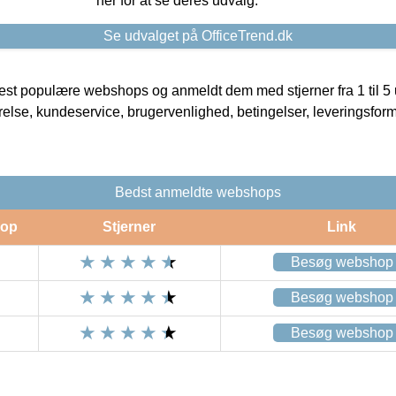
her for at se deres udvalg.
Se udvalget på OfficeTrend.dk
t populære webshops og anmeldt dem med stjerner fra 1 til 5 ud
rrelse, kundeservice, brugervenlighed, betingelser, leveringsfor
Bedst anmeldte webshops
op
Stjerner
Link
Besøg webshop
Besøg webshop
Besøg webshop