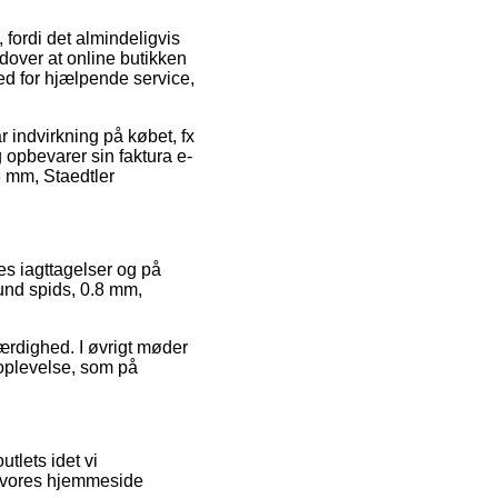
fordi det almindeligvis
dover at online butikken
ed for hjælpende service,
r indvirkning på købet, fx
 opbevarer sin faktura e-
 mm, Staedtler
es iagttagelser og på
Rund spids, 0.8 mm,
ærdighed. I øvrigt møder
soplevelse, som på
tlets idet vi
å vores hjemmeside