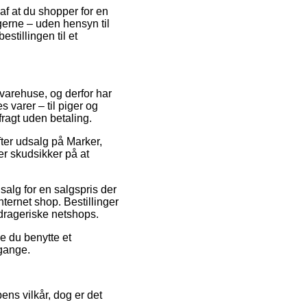
af at du shopper for en
 gerne – uden hensyn til
estillingen til et
 varehuse, og derfor har
 varer – til piger og
fragt uden betaling.
fter udsalg på Marker,
r skudsikker på at
salg for en salgspris der
ternet shop. Bestillinger
drageriske netshops.
e du benytte et
mgange.
ens vilkår, dog er det