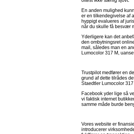
oftest ikke særlig sjovt.
En anden mulighed kunne 
er en tilkendegivelse af
hyppigt evalueres af juri
når du skulle få besvær 
Yderligere kan det anbefa
den ombytningsret online 
mail, således man en an
Lumocolor 317 M, uanset 
Trustpilot medfører en d
grund af dette tilrådes d
Staedtler Lumocolor 317 
Facebook yder lige så ve
vi faktisk internet butik
samme måde burde benyttes
Vores website er finansie
introducerer virksomhede