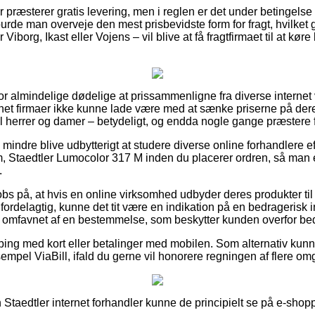
 præsterer gratis levering, men i reglen er det under betingelse 
 burde man overveje den mest prisbevidste form for fragt, hvilket
borg, Ikast eller Vojens – vil blive at få fragtfirmaet til at køre b
 for almindelige dødelige at prissammenligne fra diverse internet
rnet firmaer ikke kunne lade være med at sænke priserne på deres
il herrer og damer – betydeligt, og endda nogle gange præstere 
 mindre blive udbytterigt at studere diverse online forhandlere e
 Staedtler Lumocolor 317 M inden du placerer ordren, så man e
.
s på, at hvis en online virksomhed udbyder deres produkter til 
rdelagtig, kunne det tit være en indikation på en bedragerisk in
g omfavnet af en bestemmelse, som beskytter kunden overfor be
pping med kort eller betalinger med mobilen. Som alternativ kunn
empel ViaBill, ifald du gerne vil honorere regningen af flere o
 Staedtler internet forhandler kunne de principielt se på e-shopp