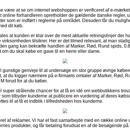
være at se om internet webshoppen er verificeret af e-mærket, 
 at online forhandleren opretholder de gældende danske regler, u
ster som er indført i reglerne på området. Desuden får du muligh
med dit køb.
les at kunden er klar over de mest aktuelle retningslinjer der ha
virksomheden tilsikrer. Her er det tilmed relevant, at man stadig
den gang kan bekræfte handlen af Marker, Rød, Rund spids, 0.8
om du skal købe en gave til en herre eller dame.
el gunstige genveje til at undersøge en stor gruppe øvrige køber
et, at du kigger nærmere på e-firmaets omtaler af Marker, Rød, 
M forud for at du køber.
l super strålende chancer for at få en idé om webbutikkens trov
ker som tilbyder kunderne at publicere en vurdering af deres køb
 til at få et indblik i tilfredsheden hos kunderne.
ret af reklamer. Vi har et fast samarbejde med en række online ou
rnes produkter, og får betaling forudsat en af de besøgende p