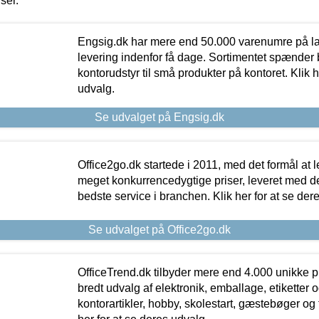
iser.
Engsig.dk har mere end 50.000 varenumre på lager
levering indenfor få dage. Sortimentet spænder br
kontorudstyr til små produkter på kontoret. Klik h
udvalg.
Se udvalget på Engsig.dk
Office2go.dk startede i 2011, med det formål at l
meget konkurrencedygtige priser, leveret med
bedste service i branchen. Klik her for at se der
Se udvalget på Office2go.dk
OfficeTrend.dk tilbyder mere end 4.000 unikke p
bredt udvalg af elektronik, emballage, etiketter 
kontorartikler, hobby, skolestart, gæstebøger og 