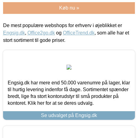
Køb nu »
De mest populære webshops for erhverv i øjeblikket er
Engsig.dk
,
Office2go.dk
og
OfficeTrend.dk
, som alle har et
stort sortiment til gode priser.
Engsig.dk har mere end 50.000 varenumre på lager, klar
til hurtig levering indenfor få dage. Sortimentet spænder
bredt, lige fra stort kontorudstyr til små produkter på
kontoret. Klik her for at se deres udvalg.
Se udvalget på Engsig.dk