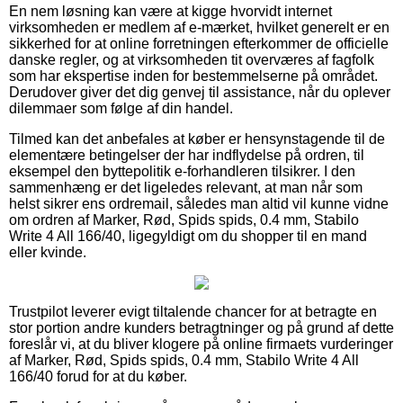
En nem løsning kan være at kigge hvorvidt internet
virksomheden er medlem af e-mærket, hvilket generelt er en
sikkerhed for at online forretningen efterkommer de officielle
danske regler, og at virksomheden tit overværes af fagfolk
som har ekspertise inden for bestemmelserne på området.
Derudover giver det dig genvej til assistance, når du oplever
dilemmaer som følge af din handel.
Tilmed kan det anbefales at køber er hensynstagende til de
elementære betingelser der har indflydelse på ordren, til
eksempel den byttepolitik e-forhandleren tilsikrer. I den
sammenhæng er det ligeledes relevant, at man når som
helst sikrer ens ordremail, således man altid vil kunne vidne
om ordren af Marker, Rød, Spids spids, 0.4 mm, Stabilo
Write 4 All 166/40, ligegyldigt om du shopper til en mand
eller kvinde.
Trustpilot leverer evigt tiltalende chancer for at betragte en
stor portion andre kunders betragtninger og på grund af dette
foreslår vi, at du bliver klogere på online firmaets vurderinger
af Marker, Rød, Spids spids, 0.4 mm, Stabilo Write 4 All
166/40 forud for at du køber.