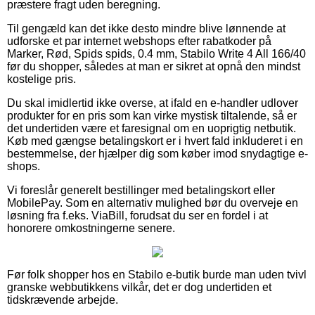
præstere fragt uden beregning.
Til gengæld kan det ikke desto mindre blive lønnende at
udforske et par internet webshops efter rabatkoder på
Marker, Rød, Spids spids, 0.4 mm, Stabilo Write 4 All 166/40
før du shopper, således at man er sikret at opnå den mindst
kostelige pris.
Du skal imidlertid ikke overse, at ifald en e-handler udlover
produkter for en pris som kan virke mystisk tiltalende, så er
det undertiden være et faresignal om en uoprigtig netbutik.
Køb med gængse betalingskort er i hvert fald inkluderet i en
bestemmelse, der hjælper dig som køber imod snydagtige e-
shops.
Vi foreslår generelt bestillinger med betalingskort eller
MobilePay. Som en alternativ mulighed bør du overveje en
løsning fra f.eks. ViaBill, forudsat du ser en fordel i at
honorere omkostningerne senere.
Før folk shopper hos en Stabilo e-butik burde man uden tvivl
granske webbutikkens vilkår, det er dog undertiden et
tidskrævende arbejde.