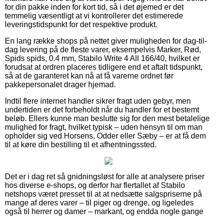
for din pakke inden for kort tid, så i det øjemed er det
temmelig væsentligt at vi kontrollerer det estimerede
leveringstidspunkt for det respektive produkt.
En lang række shops på nettet giver muligheden for dag-til-
dag levering på de fleste varer, eksempelvis Marker, Rød,
Spids spids, 0.4 mm, Stabilo Write 4 All 166/40, hvilket er
forudsat at ordren placeres tidligere end et aftalt tidspunkt,
så at de garanteret kan nå at få varerne ordnet før
pakkepersonalet drager hjemad.
Indtil flere internet handler sikrer fragt uden gebyr, men
undertiden er det forbeholdt når du handler for et bestemt
beløb. Ellers kunne man beslutte sig for den mest betalelige
mulighed for fragt, hvilket typisk – uden hensyn til om man
opholder sig ved Horsens, Odder eller Sæby – er at få dem
til at køre din bestilling til et afhentningssted.
Det er i dag ret så gnidningsløst for alle at analysere priser
hos diverse e-shops, og derfor har flertallet af Stabilo
netshops været presset til at at nedsætte salgspriserne på
mange af deres varer – til piger og drenge, og ligeledes
også til herrer og damer – markant, og endda nogle gange