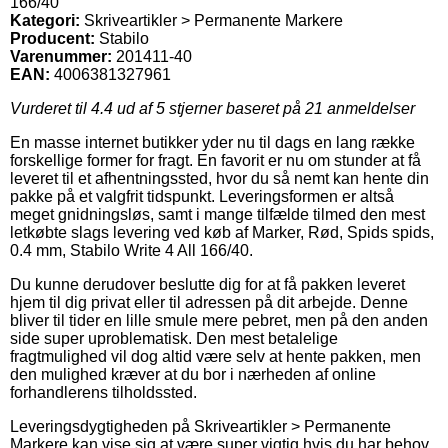
166/40
Kategori:
Skriveartikler > Permanente Markere
Producent:
Stabilo
Varenummer:
201411-40
EAN:
4006381327961
Vurderet til
4.4
ud af 5 stjerner baseret på
21
anmeldelser
En masse internet butikker yder nu til dags en lang række
forskellige former for fragt. En favorit er nu om stunder at få
leveret til et afhentningssted, hvor du så nemt kan hente din
pakke på et valgfrit tidspunkt. Leveringsformen er altså
meget gnidningsløs, samt i mange tilfælde tilmed den mest
letkøbte slags levering ved køb af Marker, Rød, Spids spids,
0.4 mm, Stabilo Write 4 All 166/40.
Du kunne derudover beslutte dig for at få pakken leveret
hjem til dig privat eller til adressen på dit arbejde. Denne
bliver til tider en lille smule mere pebret, men på den anden
side super uproblematisk. Den mest betalelige
fragtmulighed vil dog altid være selv at hente pakken, men
den mulighed kræver at du bor i nærheden af online
forhandlerens tilholdssted.
Leveringsdygtigheden på Skriveartikler > Permanente
Markere kan vise sig at være super vigtig hvis du har behov