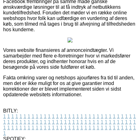
Facebook frembringer på samme måde ganske
ønskværdige løsninger til at få indtryk af netbutikkens
kundetilfredshed. Foruden det møder vi en række online
webshops hvor folk kan udfærdige en vurdering af deres
køb, som tilmed må tages i brug til afvejning af tilfredsheden
hos kunderne.
Vores website finansieres af annonceindtægter. Vi
samarbejder med flere e-forretninger hvor vi markedsfører
deres produkter, og indhenter honorar hvis en af de
besøgende på vores side fuldfører et køb.
Fakta omkring varer og netshops ajourføres fra tid til anden,
men det er ikke muligt for os at give garantier imod
korrektioner der er blevet implementeret siden vi sidst
opdaterede websitets informationer.
BITLY:
1
1
1
1
1
1
1
1
1
1
1
1
1
1
1
1
1
1
1
1
1
1
1
1
1
1
1
1
1
1
1
1
1
1
1
1
1
1
1
1
1
1
1
1
1
1
1
1
1
1
1
1
1
1
1
1
1
1
1
1
1
1
1
1
1
1
1
1
1
1
1
1
1
1
1
1
1
1
1
1
1
1
1
1
1
1
1
1
1
1
1
1
1
1
1
1
1
1
1
1
SPOTIFY: