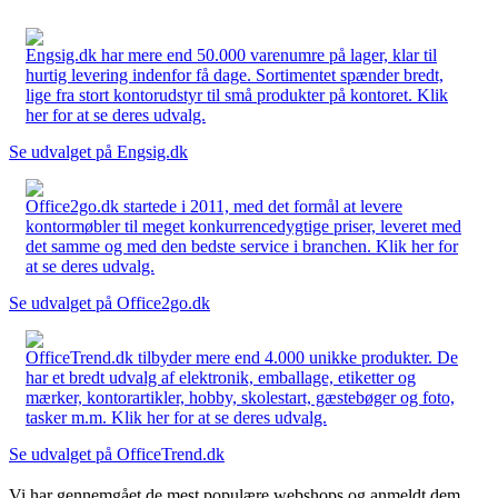
Engsig.dk har mere end 50.000 varenumre på lager, klar til
hurtig levering indenfor få dage. Sortimentet spænder bredt,
lige fra stort kontorudstyr til små produkter på kontoret. Klik
her for at se deres udvalg.
Se udvalget på Engsig.dk
Office2go.dk startede i 2011, med det formål at levere
kontormøbler til meget konkurrencedygtige priser, leveret med
det samme og med den bedste service i branchen. Klik her for
at se deres udvalg.
Se udvalget på Office2go.dk
OfficeTrend.dk tilbyder mere end 4.000 unikke produkter. De
har et bredt udvalg af elektronik, emballage, etiketter og
mærker, kontorartikler, hobby, skolestart, gæstebøger og foto,
tasker m.m. Klik her for at se deres udvalg.
Se udvalget på OfficeTrend.dk
Vi har gennemgået de mest populære webshops og anmeldt dem