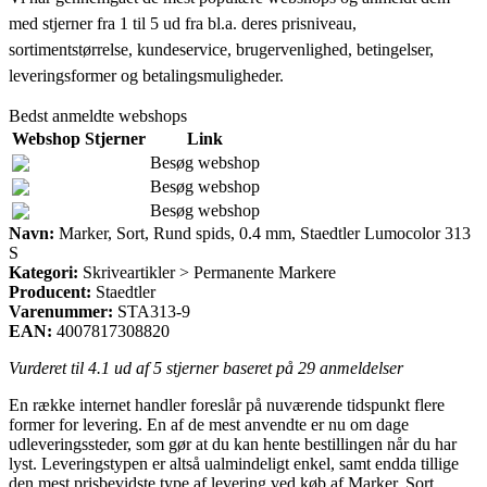
med stjerner fra 1 til 5 ud fra bl.a. deres prisniveau,
sortimentstørrelse, kundeservice, brugervenlighed, betingelser,
leveringsformer og betalingsmuligheder.
Bedst anmeldte webshops
Webshop
Stjerner
Link
Besøg webshop
Besøg webshop
Besøg webshop
Navn:
Marker, Sort, Rund spids, 0.4 mm, Staedtler Lumocolor 313
S
Kategori:
Skriveartikler > Permanente Markere
Producent:
Staedtler
Varenummer:
STA313-9
EAN:
4007817308820
Vurderet til
4.1
ud af 5 stjerner baseret på
29
anmeldelser
En række internet handler foreslår på nuværende tidspunkt flere
former for levering. En af de mest anvendte er nu om dage
udleveringssteder, som gør at du kan hente bestillingen når du har
lyst. Leveringstypen er altså ualmindeligt enkel, samt endda tillige
den mest prisbevidste type af levering ved køb af Marker, Sort,