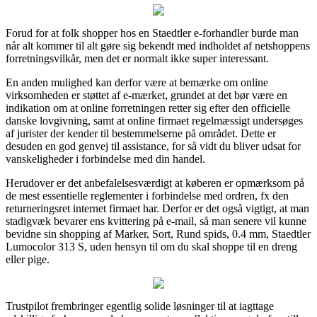
Forud for at folk shopper hos en Staedtler e-forhandler burde man
når alt kommer til alt gøre sig bekendt med indholdet af netshoppens
forretningsvilkår, men det er normalt ikke super interessant.
En anden mulighed kan derfor være at bemærke om online
virksomheden er støttet af e-mærket, grundet at det bør være en
indikation om at online forretningen retter sig efter den officielle
danske lovgivning, samt at online firmaet regelmæssigt undersøges
af jurister der kender til bestemmelserne på området. Dette er
desuden en god genvej til assistance, for så vidt du bliver udsat for
vanskeligheder i forbindelse med din handel.
Herudover er det anbefalelsesværdigt at køberen er opmærksom på
de mest essentielle reglementer i forbindelse med ordren, fx den
returneringsret internet firmaet har. Derfor er det også vigtigt, at man
stadigvæk bevarer ens kvittering på e-mail, så man senere vil kunne
bevidne sin shopping af Marker, Sort, Rund spids, 0.4 mm, Staedtler
Lumocolor 313 S, uden hensyn til om du skal shoppe til en dreng
eller pige.
Trustpilot frembringer egentlig solide løsninger til at iagttage