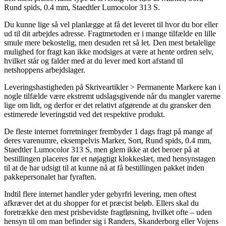
Rund spids, 0.4 mm, Staedtler Lumocolor 313 S.
Du kunne lige så vel planlægge at få det leveret til hvor du bor eller
ud til dit arbejdes adresse. Fragtmetoden er i mange tilfælde en lille
smule mere bekostelig, men desuden ret så let. Den mest betalelige
mulighed for fragt kan ikke modsiges at være at hente ordren selv,
hvilket står og falder med at du lever med kort afstand til
netshoppens arbejdslager.
Leveringshastigheden på Skriveartikler > Permanente Markere kan i
nogle tilfælde være ekstremt udslagsgivende når du mangler varerne
lige om lidt, og derfor er det relativt afgørende at du gransker den
estimerede leveringstid ved det respektive produkt.
De fleste internet forretninger frembyder 1 dags fragt på mange af
deres varenumre, eksempelvis Marker, Sort, Rund spids, 0.4 mm,
Staedtler Lumocolor 313 S, men glem ikke at det beroer på at
bestillingen placeres før et nøjagtigt klokkeslæt, med hensynstagen
til at de har udsigt til at kunne nå at få bestillingen pakket inden
pakkepersonalet har fyraften.
Indtil flere internet handler yder gebyrfri levering, men oftest
afkræver det at du shopper for et præcist beløb. Ellers skal du
foretrække den mest prisbevidste fragtløsning, hvilket ofte – uden
hensyn til om man befinder sig i Randers, Skanderborg eller Vojens