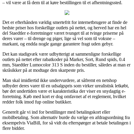
– vil være at få dem til at køre bestillingen til et afhentningssted.
Det er efterhånden vældig smertefrit for internetbrugere at finde de
bedste priser hos forskellige outlets på nettet, og herved har en hel
del Staedtler e-forretninger været tvunget til at tvinge priserne på
deres varer – til drenge og piger, lige så vel som til voksne –
markant, og endda nogle gange garantere fragt uden gebyr.
Det kan stadigvæk være udbytterigt at sammenligne forskellige
outlets på nettet efter rabatkoder på Marker, Sort, Rund spids, 0.4
mm, Staedtler Lumocolor 313 S inden du bestiller, således at man er
skråsikker på at modtage den skarpeste pris.
Man skal imidlertid ikke undervurdere, at såfremt en netshop
udbyder deres varer til en udsalgspris som virker urealistisk letkøbt,
bør det undertiden være et karakteristika der viser en snydagtig e-
forretning. Køb med kort er dog omfavnet af et reglement, hvilket
redder folk imod fup online butikker.
Generelt går vi ind for bestillinger med betalingskort eller
mobilbetaling. Som alternativ burde du vælge en afdragsordning fra
eksempelvis ViaBill, for så vidt du efterspørger at betale betalingen i
flere bidder.