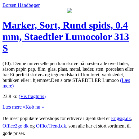
Borsen Håndbøger
Marker, Sort, Rund spids, 0.4
mm, Staedtler Lumocolor 313
S
(10). Denne universelle pen kan skrive på næsten alle overflader,
såsom papir, pap, film, glas, plast, metal, læder, sten, porcelæn eller
træ.Et perfekt skrive- og tegneredskab til kontoret, værkstedet,
butikken eller i hjemmet.Den s orte STAEDTLER Lumoco
(Læs
mere)
23.8
kr.
(Vis fragtpris)
Læs mere »
Køb nu »
De mest populære webshops for erhverv i øjeblikket er
Engsig.dk
,
Office2go.dk
og
OfficeTrend.dk
, som alle har et stort sortiment til
gode priser.