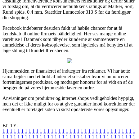
adskillige forhenværende konsumenters reflektioner og derfor stiller
vi forslag om, at du verificerer netbutikkens ratings af Marker, Sort,
Rund spids, 0.4 mm, Staedtler Lumocolor 313 S før du færdiggør
din shopping.
Facebook indebærer desuden fuldt ud habile chancer for at få
kendskab til online firmaets pålidelighed. Her ses mange online
varehuse i Danmark som tilbyder kunderne at sammensætte en
anmeldelse af deres købsoplevelse, som ligeledes må benyttes til at
tage stilling til kundetilfredsheden.
Hjemmesiden er finansieret af indtægter fra reklamer. Vi har tætte
samarbejder med et hold af internet selskaber hvor vi annoncerer
forretningernes produkter, og modtager honorar for så vidt en af de
besøgende på vores hjemmeside laver en ordre.
Anvisninger om produkter og internet shops vedligeholdes hyppigt,
men det er ikke muligt for os at give garantier imod korrektioner der
eventuelt er foretaget siden vi sidst opdaterede vores oplysninger.
BITLY:
1
1
1
1
1
1
1
1
1
1
1
1
1
1
1
1
1
1
1
1
1
1
1
1
1
1
1
1
1
1
1
1
1
1
1
1
1
1
1
1
1
1
1
1
1
1
1
1
1
1
1
1
1
1
1
1
1
1
1
1
1
1
1
1
1
1
1
1
1
1
1
1