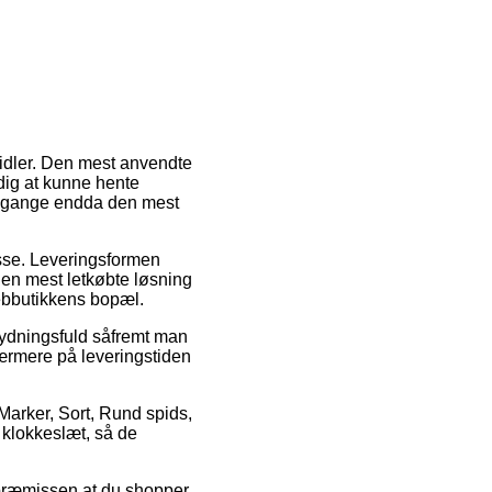
midler. Den mest anvendte
 dig at kunne hente
e gange endda den mest
esse. Leveringsformen
en mest letkøbte løsning
webbutikkens bopæl.
tydningsfuld såfremt man
nærmere på leveringstiden
 Marker, Sort, Rund spids,
 klokkeslæt, så de
 præmissen at du shopper