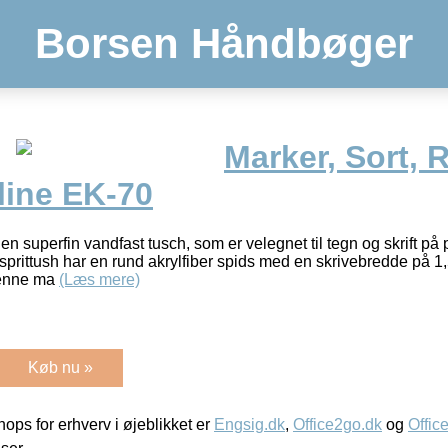
Borsen Håndbøger
Marker, Sort, 
line EK-70
en superfin vandfast tusch, som er velegnet til tegn og skrift på 
 sprittush har en rund akrylfiber spids med en skrivebredde på 
denne ma
(Læs mere)
Køb nu »
ps for erhverv i øjeblikket er
Engsig.dk
,
Office2go.dk
og
Offic