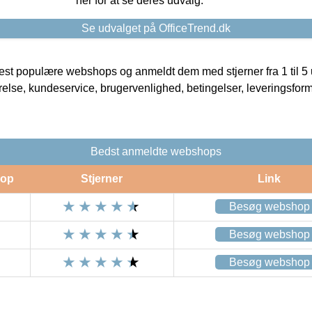
her for at se deres udvalg.
Se udvalget på OfficeTrend.dk
t populære webshops og anmeldt dem med stjerner fra 1 til 5 ud
rrelse, kundeservice, brugervenlighed, betingelser, leveringsfor
Bedst anmeldte webshops
op
Stjerner
Link
Besøg webshop
Besøg webshop
Besøg webshop