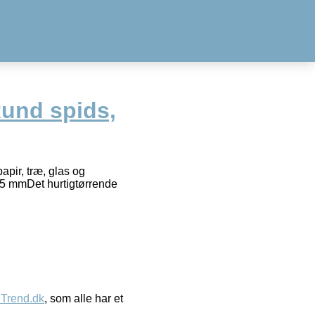
Rund spids,
papir, træ, glas og
1,5 mmDet hurtigtørrende
eTrend.dk
, som alle har et