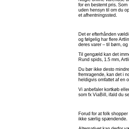
for en bestemt pris. Som 
uden hensyn til om du oph
et afhentningssted.
Det er efterhånden vældig
og følgelig har flere Art
deres varer – til børn, o
Til gengæld kan det imme
Rund spids, 1.5 mm, Artli
Du bør ikke desto mindre
fremragende, kan det i no
heldigvis omfattet af en 
Vi anbefaler kortkøb el
som fx ViaBill, ifald du s
Forud for at folk shoppe
ikke særlig spændende.
Alternativet kan derfor 