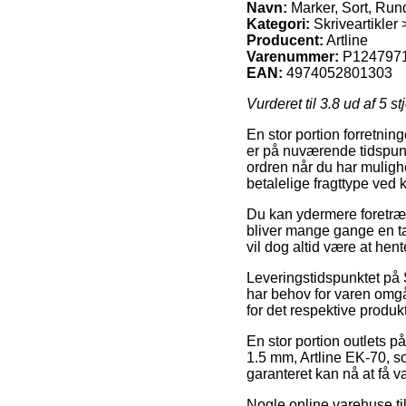
Navn:
Marker, Sort, Rund
Kategori:
Skriveartikler
Producent:
Artline
Varenummer:
P124797
EAN:
4974052801303
Vurderet til
3.8
ud af 5 st
En stor portion forretnin
er på nuværende tidspunkt
ordren når du har mulig
betalelige fragttype ved 
Du kan ydermere foretrækk
bliver mange gange en t
vil dog altid være at hen
Leveringstidspunktet på 
har behov for varen omgå
for det respektive produkt
En stor portion outlets p
1.5 mm, Artline EK-70, s
garanteret kan nå at få va
Nogle online varehuse ti