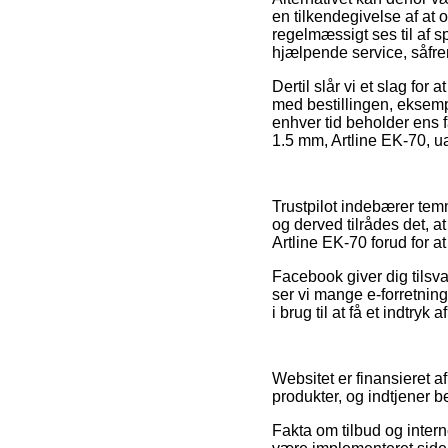
en tilkendegivelse af at o
regelmæssigt ses til af 
hjælpende service, såfre
Dertil slår vi et slag fo
med bestillingen, eksempel
enhver tid beholder ens f
1.5 mm, Artline EK-70, u
Trustpilot indebærer tem
og derved tilrådes det, a
Artline EK-70 forud for a
Facebook giver dig tilsva
ser vi mange e-forretnin
i brug til at få et indtryk
Websitet er finansieret a
produkter, og indtjener be
Fakta om tilbud og inter