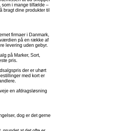
, som i mange tilfælde –
 bragt dine produkter til
ternet firmaer i Danmark,
gsværdien på en række af
ere levering uden gebyr.
alg på Marker, Sort,
ste pris.
dsalgspris der er uhørt
estillinger med kort er
andlere.
veje en afdragsløsning
ngelser, dog er det gerne
grundet at det ofte er