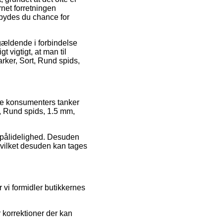
ernet forretningen
lbydes du chance for
 gældende i forbindelse
t vigtigt, at man til
rker, Sort, Rund spids,
nde konsumenters tanker
t, Rund spids, 1.5 mm,
ns pålidelighed. Desuden
hvilket desuden kan tages
 vi formidler butikkernes
 korrektioner der kan