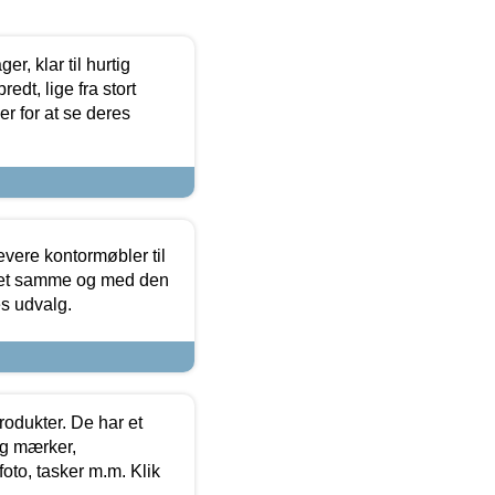
, klar til hurtig
edt, lige fra stort
er for at se deres
evere kontormøbler til
 det samme og med den
es udvalg.
rodukter. De har et
og mærker,
foto, tasker m.m. Klik