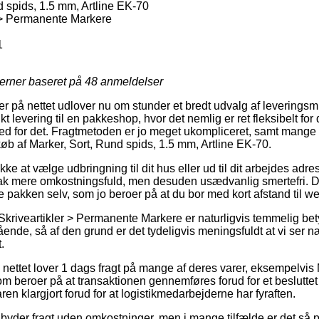
 spids, 1.5 mm, Artline EK-70
 > Permanente Markere
1
jerner baseret på
48
anmeldelser
ger på nettet udlover nu om stunder et bredt udvalg af leverings
 levering til en pakkeshop, hvor det nemlig er ret fleksibelt for
hed for det. Fragtmetoden er jo meget ukompliceret, samt mang
køb af Marker, Sort, Rund spids, 1.5 mm, Artline EK-70.
e at vælge udbringning til dit hus eller ud til dit arbejdes adr
ak mere omkostningsfuld, men desuden usædvanlig smertefri. D
te pakken selv, som jo beroer på at du bor med kort afstand til 
Skriveartikler > Permanente Markere er naturligvis temmelig be
ende, så af den grund er det tydeligvis meningsfuldt at vi ser 
.
å nettet lover 1 dags fragt på mange af deres varer, eksempelvis
om beroer på at transaktionen gennemføres forud for et besluttet
ren klargjort forud for at logistikmedarbejderne har fyraften.
lbyder fragt uden omkostninger, men i mange tilfælde er det så