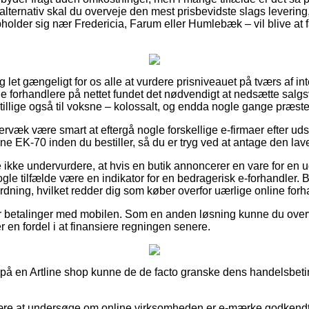
alternativ skal du overveje den mest prisbevidste slags levering
older sig nær Fredericia, Farum eller Humlebæk – vil blive at få
 let gængeligt for os alle at vurdere prisniveauet på tværs af in
line forhandlere på nettet fundet det nødvendigt at nedsætte sal
g tillige også til voksne – kolossalt, og endda nogle gange præst
rvæk være smart at eftergå nogle forskellige e-firmaer efter uds
ne EK-70 inden du bestiller, så du er tryg ved at antage den lave
 ikke undervurdere, at hvis en butik annoncerer en vare for en u
gle tilfælde være en indikator for en bedragerisk e-forhandler. B
ordning, hvilket redder dig som køber overfor uærlige online forh
ler betalinger med mobilen. Som en anden løsning kunne du over
er en fordel i at finansiere regningen senere.
r på en Artline shop kunne de de facto granske dens handelsbeti
være at undersøge om online virksomheden er e-mærke godkendt, 