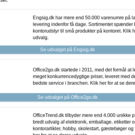
iser.
Engsig.dk har mere end 50.000 varenumre på lager
levering indenfor få dage. Sortimentet spænder br
kontorudstyr til små produkter på kontoret. Klik h
udvalg.
Se udvalget på Engsig.dk
Office2go.dk startede i 2011, med det formål at l
meget konkurrencedygtige priser, leveret med
bedste service i branchen. Klik her for at se der
Se udvalget på Office2go.dk
OfficeTrend.dk tilbyder mere end 4.000 unikke p
bredt udvalg af elektronik, emballage, etiketter 
kontorartikler, hobby, skolestart, gæstebøger og 