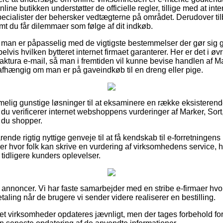
nline butikken understøtter de officielle regler, tillige med at int
specialister der behersker vedtægterne på området. Derudover ti
mt du får dilemmaer som følge af dit indkøb.
r at man er påpasselig med de vigtigste bestemmelser der gør sig
vis hvilken bytteret internet firmaet garanterer. Her er det i øvrig
aktura e-mail, så man i fremtiden vil kunne bevise handlen af Ma
afhængig om man er på gaveindkøb til en dreng eller pige.
melig gunstige løsninger til at eksaminere en række eksistere
t du verificerer internet webshoppens vurderinger af Marker, Sor
t du shopper.
rende rigtig nyttige genveje til at få kendskab til e-forretninge
ger hvor folk kan skrive en vurdering af virksomhedens service, 
 af tidligere kunders oplevelser.
f annoncer. Vi har faste samarbejder med en stribe e-firmaer hvor
taling når de brugere vi sender videre realiserer en bestilling.
net virksomheder opdateres jævnligt, men der tages forbehold for