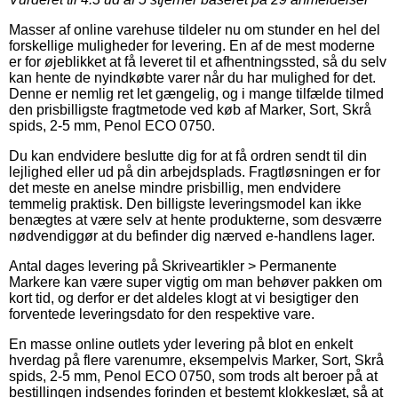
Masser af online varehuse tildeler nu om stunder en hel del
forskellige muligheder for levering. En af de mest moderne
er for øjeblikket at få leveret til et afhentningssted, så du selv
kan hente de nyindkøbte varer når du har mulighed for det.
Denne er nemlig ret let gængelig, og i mange tilfælde tilmed
den prisbilligste fragtmetode ved køb af Marker, Sort, Skrå
spids, 2-5 mm, Penol ECO 0750.
Du kan endvidere beslutte dig for at få ordren sendt til din
lejlighed eller ud på din arbejdsplads. Fragtløsningen er for
det meste en anelse mindre prisbillig, men endvidere
temmelig praktisk. Den billigste leveringsmodel kan ikke
benægtes at være selv at hente produkterne, som desværre
nødvendiggør at du befinder dig nærved e-handlens lager.
Antal dages levering på Skriveartikler > Permanente
Markere kan være super vigtig om man behøver pakken om
kort tid, og derfor er det aldeles klogt at vi besigtiger den
forventede leveringsdato for den respektive vare.
En masse online outlets yder levering på blot en enkelt
hverdag på flere varenumre, eksempelvis Marker, Sort, Skrå
spids, 2-5 mm, Penol ECO 0750, som trods alt beroer på at
bestillingen indsendes forinden et bestemt klokkeslæt, så at