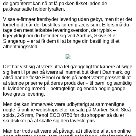
de garanteret kan nå at få pakken fikset inden de
pakkeansatte holder fyraften.
Visse e-firmaer frembyder levering uden gebyr, men tit er det
forbeholdt når der bestilles for en præcis sum. Ellers må du
tage den mest letkøbte leveringsversion, der typisk –
ligegyldigt om du befinder sig ved Aarhus, Skive eller
Slangerup – er at få dem til at bringe din bestilling til et
afhentningssted.
Det har vist sig at være ultra let gængeligt for købere at søge
sig frem til priser på tværs af internet butikker i Danmark, og
altså har de fleste Penol outlets på nettet været presset til at
at stampe priserne på deres produkter – til børn, og samtidig
til kvinder og mænd – betragteligt, og endda nogle gange
love gratis levering.
Men det kan immervæk være udbytterigt at sammenligne
nogle få online webshops efter udsalg på Marker, Sort, Skrå
spids, 2-5 mm, Penol ECO 0750 før du shopper, så du er
skudsikker på at skaffe sig den laveste pris.
Man bør trods alt være så påvagt, at i tilfælde af at en online