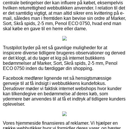
centrale betingelser der kan influere på købet, eksempelvis
hvilken returrettighed webbutikken anvender. I relation til det
er det samtidig vigtigt, at man altid sikrer ens kvittering på e-
mail, således man i fremtiden kan bevise sin ordre af Marker,
Sort, Skrå spids, 2-5 mm, Penol ECO 0750, hvad end man
skal købe en gave til en herre eller dame.
Trustpilot byder på ret så gavnlige muligheder for at
inspicere diverse tidligere brugeres observationer og derved
er det klogt, at du tager et kig på internet butikkens
bedømmelser af Marker, Sort, Skrå spids, 2-5 mm, Penol
ECO 0750 inden du færdiggør din shopping.
Facebook medfører lignende ret så hensigtsmæssige
genveje til at få indsigt i webbutikkens kundefokus.
Derudover møder vi faktisk internet webshops hvor kunder
kan tilkendegive en bedømmelse af deres køb, som
ydermere bør anvendes til at få et indtryk af tidligere kunders
oplevelser.
Vores hjemmeside finansieres af reklamer. Vi hjælper en
række webbutikker hvor vi formidler deres varer, og høster