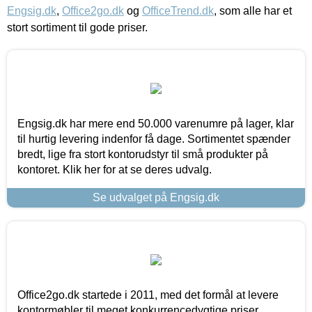
Engsig.dk
,
Office2go.dk
og
OfficeTrend.dk
, som alle har et
stort sortiment til gode priser.
Engsig.dk har mere end 50.000 varenumre på lager, klar
til hurtig levering indenfor få dage. Sortimentet spænder
bredt, lige fra stort kontorudstyr til små produkter på
kontoret. Klik her for at se deres udvalg.
Se udvalget på Engsig.dk
Office2go.dk startede i 2011, med det formål at levere
kontormøbler til meget konkurrencedygtige priser,