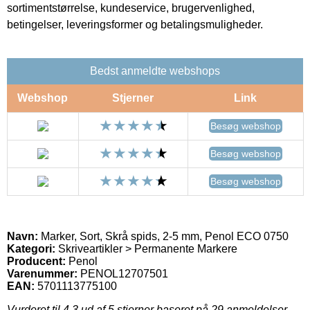
sortimentstørrelse, kundeservice, brugervenlighed,
betingelser, leveringsformer og betalingsmuligheder.
Bedst anmeldte webshops
Webshop
Stjerner
Link
Besøg webshop
Besøg webshop
Besøg webshop
Navn:
Marker, Sort, Skrå spids, 2-5 mm, Penol ECO 0750
Kategori:
Skriveartikler > Permanente Markere
Producent:
Penol
Varenummer:
PENOL12707501
EAN:
5701113775100
Vurderet til
4.3
ud af 5 stjerner baseret på
29
anmeldelser