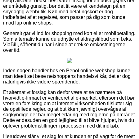
shop afsætter bedst i test varer til salg for en udsalgspris der
er umådelig gunstig, bør det tit være et kendetegn på en
snydagtig webbutik. Køb med betalingskort er dog
indbefattet af et regelsæt, som passer på dig som kunde
imod fup online shops.
Generelt går vi ind for shopping med kort eller mobilbetaling.
Som alternativ kunne du udnytte et afdragstilbud som f.eks.
ViaBill, såfremt du har i sinde at dække omkostningerne
over tid.
Inden nogen handler hos en Penol online webshop kunne
man ideelt set bese netshoppens handelsvilkår, det er dog
naturligvis ikke videre spændende.
Et alternativt forslag kan derfor være at se nærmere på
hvorvidt e-firmaet er verificeret af e-mærket, eftersom det bør
være en forsikring om at internet virksomheden tilslutter sig
de opstillede regler, og at butikken jævnligt overvåges af
sagkyndige der har meget erfaring med reglerne på området.
Dette er desuden en god lejlighed til at blive hjulpet, hvis du
oplever problemstillinger i processen med dit indkøb.
Herudover slår vi et slag for at kunden er på vagt for de mest