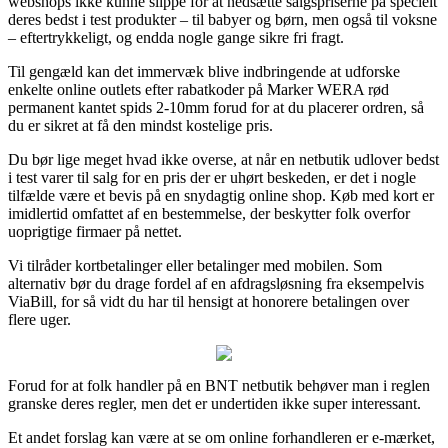
webshops ikke kunne slippe for at nedsætte salgspriserne på specielt
deres bedst i test produkter – til babyer og børn, men også til voksne
– eftertrykkeligt, og endda nogle gange sikre fri fragt.
Til gengæld kan det immervæk blive indbringende at udforske
enkelte online outlets efter rabatkoder på Marker WERA rød
permanent kantet spids 2-10mm forud for at du placerer ordren, så
du er sikret at få den mindst kostelige pris.
Du bør lige meget hvad ikke overse, at når en netbutik udlover bedst
i test varer til salg for en pris der er uhørt beskeden, er det i nogle
tilfælde være et bevis på en snydagtig online shop. Køb med kort er
imidlertid omfattet af en bestemmelse, der beskytter folk overfor
uoprigtige firmaer på nettet.
Vi tilråder kortbetalinger eller betalinger med mobilen. Som
alternativ bør du drage fordel af en afdragsløsning fra eksempelvis
ViaBill, for så vidt du har til hensigt at honorere betalingen over
flere uger.
Forud for at folk handler på en BNT netbutik behøver man i reglen
granske deres regler, men det er undertiden ikke super interessant.
Et andet forslag kan være at se om online forhandleren er e-mærket,