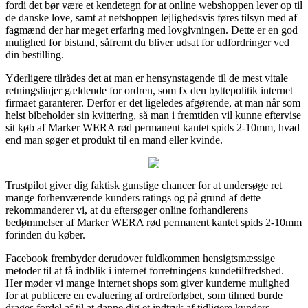
fordi det bør være et kendetegn for at online webshoppen lever op til
de danske love, samt at netshoppen lejlighedsvis føres tilsyn med af
fagmænd der har meget erfaring med lovgivningen. Dette er en god
mulighed for bistand, såfremt du bliver udsat for udfordringer ved
din bestilling.
Yderligere tilrådes det at man er hensynstagende til de mest vitale
retningslinjer gældende for ordren, som fx den byttepolitik internet
firmaet garanterer. Derfor er det ligeledes afgørende, at man når som
helst bibeholder sin kvittering, så man i fremtiden vil kunne eftervise
sit køb af Marker WERA rød permanent kantet spids 2-10mm, hvad
end man søger et produkt til en mand eller kvinde.
Trustpilot giver dig faktisk gunstige chancer for at undersøge ret
mange forhenværende kunders ratings og på grund af dette
rekommanderer vi, at du eftersøger online forhandlerens
bedømmelser af Marker WERA rød permanent kantet spids 2-10mm
forinden du køber.
Facebook frembyder derudover fuldkommen hensigtsmæssige
metoder til at få indblik i internet forretningens kundetilfredshed.
Her møder vi mange internet shops som giver kunderne mulighed
for at publicere en evaluering af ordreforløbet, som tilmed burde
drages fordel af til at danne dig et indtryk af tidligere kunders