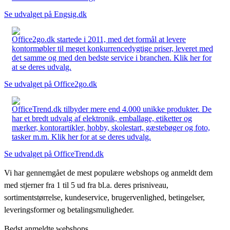
Se udvalget på Engsig.dk
Office2go.dk startede i 2011, med det formål at levere
kontormøbler til meget konkurrencedygtige priser, leveret med
det samme og med den bedste service i branchen. Klik her for
at se deres udvalg.
Se udvalget på Office2go.dk
OfficeTrend.dk tilbyder mere end 4.000 unikke produkter. De
har et bredt udvalg af elektronik, emballage, etiketter og
mærker, kontorartikler, hobby, skolestart, gæstebøger og foto,
tasker m.m. Klik her for at se deres udvalg.
Se udvalget på OfficeTrend.dk
Vi har gennemgået de mest populære webshops og anmeldt dem
med stjerner fra 1 til 5 ud fra bl.a. deres prisniveau,
sortimentstørrelse, kundeservice, brugervenlighed, betingelser,
leveringsformer og betalingsmuligheder.
Bedst anmeldte webshops