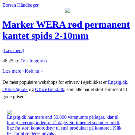
Borsen Håndbøger
Marker WERA rød permanent
kantet spids 2-10mm
(Læs mere)
86.25
kr.
(Vis fragtpris)
Læs mere »
Køb nu »
De mest populære webshops for erhverv i øjeblikket er
Engsig.dk
,
Office2go.dk
og
OfficeTrend.dk
, som alle har et stort sortiment til
gode priser.
Engsig.dk har mere end 50.000 varenumre på lager, klar til
hurtig levering indenfor få dage. Sortimentet spænder bredt,
lige fra stort kontorudstyr til små produkter på kontoret. Klik
her for at se deres udvalg.