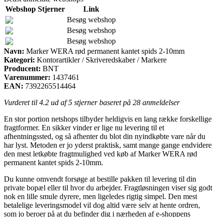
Webshop
Stjerner
Link
Besøg webshop
Besøg webshop
Besøg webshop
Navn:
Marker WERA rød permanent kantet spids 2-10mm
Kategori:
Kontorartikler / Skriveredskaber / Markere
Producent:
BNT
Varenummer:
1437461
EAN:
7392265514464
Vurderet til
4.2
ud af 5 stjerner baseret på
28
anmeldelser
En stor portion netshops tilbyder heldigvis en lang række forskellige
fragtformer. En sikker vinder er lige nu levering til et
afhentningssted, og så afhenter du blot din nyindkøbte vare når du
har lyst. Metoden er jo yderst praktisk, samt mange gange endvidere
den mest letkøbte fragtmulighed ved køb af Marker WERA rød
permanent kantet spids 2-10mm.
Du kunne omvendt forsøge at bestille pakken til levering til din
private bopæl eller til hvor du arbejder. Fragtløsningen viser sig godt
nok en lille smule dyrere, men ligeledes rigtig simpel. Den mest
betalelige leveringsmodel vil dog altid være selv at hente ordren,
som jo beroer på at du befinder dig i nærheden af e-shoppens