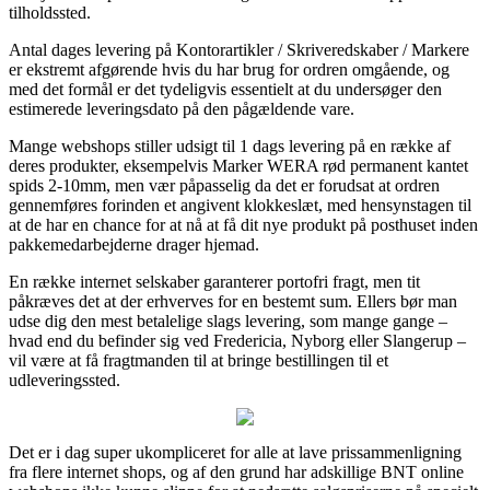
tilholdssted.
Antal dages levering på Kontorartikler / Skriveredskaber / Markere
er ekstremt afgørende hvis du har brug for ordren omgående, og
med det formål er det tydeligvis essentielt at du undersøger den
estimerede leveringsdato på den pågældende vare.
Mange webshops stiller udsigt til 1 dags levering på en række af
deres produkter, eksempelvis Marker WERA rød permanent kantet
spids 2-10mm, men vær påpasselig da det er forudsat at ordren
gennemføres forinden et angivent klokkeslæt, med hensynstagen til
at de har en chance for at nå at få dit nye produkt på posthuset inden
pakkemedarbejderne drager hjemad.
En række internet selskaber garanterer portofri fragt, men tit
påkræves det at der erhverves for en bestemt sum. Ellers bør man
udse dig den mest betalelige slags levering, som mange gange –
hvad end du befinder sig ved Fredericia, Nyborg eller Slangerup –
vil være at få fragtmanden til at bringe bestillingen til et
udleveringssted.
Det er i dag super ukompliceret for alle at lave prissammenligning
fra flere internet shops, og af den grund har adskillige BNT online