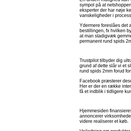
sympol på at netshoppen 
eksperter der har nøje ken
vanskeligheder i process
Ydermere foreslåes det a
bestillingen, fx hvilken b
at man stadigvæk gemmer 
permanent rund spids 2mm
Trustpilot tilbyder dig u
grund af dette slår vi e
rund spids 2mm forud for 
Facebook præsterer desud
Her er der en række inter
få et indblik i tidligere k
Hjemmesiden finansieres
annoncerer virksomhedern
videre realiserer et køb.