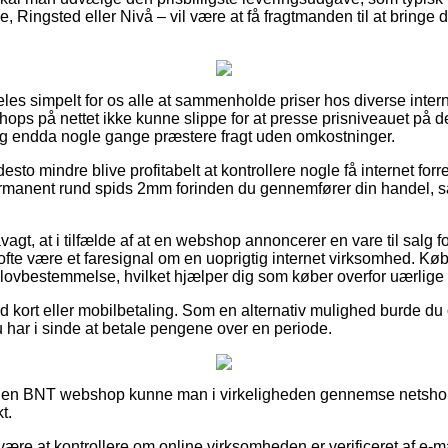
, Ringsted eller Nivå – vil være at få fragtmanden til at bringe d
les simpelt for os alle at sammenholde priser hos diverse intern
hops på nettet ikke kunne slippe for at presse prisniveauet på de
, og endda nogle gange præstere fragt uden omkostninger.
esto mindre blive profitabelt at kontrollere nogle få internet forr
anent rund spids 2mm forinden du gennemfører din handel, så
.
agt, at i tilfælde af at en webshop annoncerer en vare til salg fo
ofte være et faresignal om en uoprigtig internet virksomhed. Køb
n lovbestemmelse, hvilket hjælper dig som køber overfor uærlige 
ed kort eller mobilbetaling. Som en alternativ mulighed burde du o
u har i sinde at betale pengene over en periode.
 en BNT webshop kunne man i virkeligheden gennemse netshopp
t.
re at kontrollere om online virksomheden er verificeret af e-mær