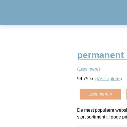
permanent
(Læs mere)
54.75
kr.
(Vis fragtpris)
Læs mere »
De mest populære websho
stort sortiment til gode pr