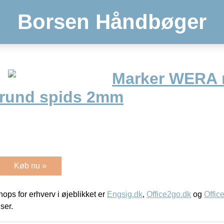
Borsen Håndbøger
Marker WERA 
 rund spids 2mm
Køb nu »
ps for erhverv i øjeblikket er
Engsig.dk
,
Office2go.dk
og
Offic
iser.