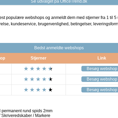
Se udvalget på OfficeTrend.dk
t populære webshops og anmeldt dem med stjerner fra 1 til 5 ud
rrelse, kundeservice, brugervenlighed, betingelser, leveringsfor
Bedst anmeldte webshops
op
Stjerner
Link
Besøg webshop
Besøg webshop
Besøg webshop
 permanent rund spids 2mm
 / Skriveredskaber / Markere