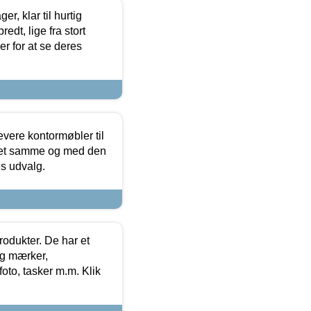
, klar til hurtig
edt, lige fra stort
er for at se deres
evere kontormøbler til
 det samme og med den
es udvalg.
rodukter. De har et
og mærker,
foto, tasker m.m. Klik