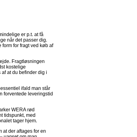
indelige er p.t. at få
ige når det passer dig.
form for fragt ved køb af
bejde. Fragtløsningen
st kostelige
f at du befinder dig i
essentiel ifald man står
en forventede leveringstid
 Marker WERA rød
t tidspunkt, med
onalet tager hjem.
m at der aftages for en
k – uanset om man