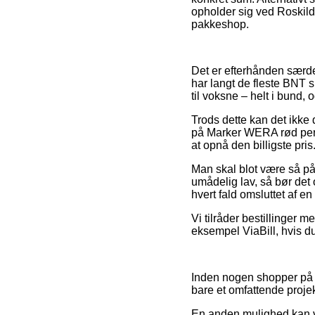
opholder sig ved Roskilde
pakkeshop.
Det er efterhånden særde
har langt de fleste BNT s
til voksne – helt i bund
Trods dette kan det ikke d
på Marker WERA rød perm
at opnå den billigste pris
Man skal blot være så påv
umådelig lav, så bør det 
hvert fald omsluttet af e
Vi tilråder bestillinger m
eksempel ViaBill, hvis d
Inden nogen shopper på
bare et omfattende projek
En anden mulighed kan væ