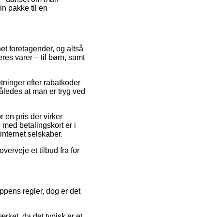
in pakke til en
et foretagender, og altså
res varer – til børn, samt
etninger efter rabatkoder
ledes at man er tryg ved
r en pris der virker
 med betalingskort er i
internet selskaber.
verveje et tilbud fra for
ens regler, dog er det
ket, da det typisk er et