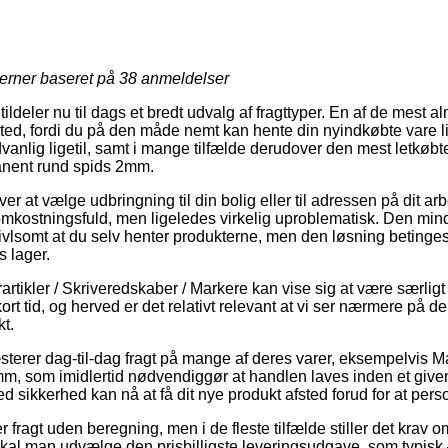
jerner baseret på
38
anmeldelser
ildeler nu til dags et bredt udvalg af fragttyper. En af de mest alm
ssted, fordi du på den måde nemt kan hente din nyindkøbte vare l
nlig ligetil, samt i mange tilfælde derudover den mest letkøbte 
nent rund spids 2mm.
 at vælge udbringning til din bolig eller til adressen på dit ar
 omkostningsfuld, men ligeledes virkelig uproblematisk. Den mind
vlsomt at du selv henter produkterne, men den løsning betinges a
s lager.
rtikler / Skriveredskaber / Markere kan vise sig at være særligt 
rt tid, og herved er det relativt relevant at vi ser nærmere på d
t.
erer dag-til-dag fragt på mange af deres varer, eksempelvis
, som imidlertid nødvendiggør at handlen laves inden et given
d sikkerhed kan nå at få dit nye produkt afsted forud for at pers
er fragt uden beregning, men i de fleste tilfælde stiller det krav o
 skal man udvælge den prisbilligste leveringsudgave, som typis