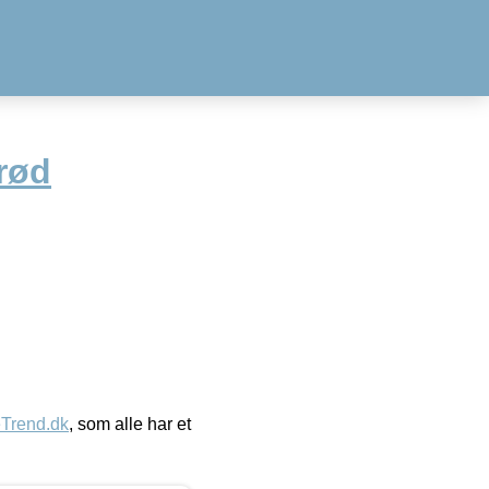
rød
eTrend.dk
, som alle har et