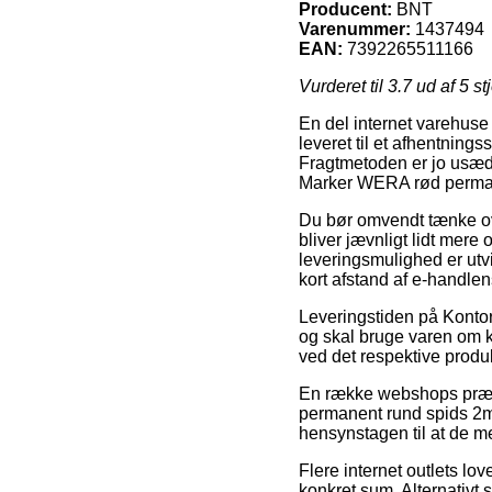
Producent:
BNT
Varenummer:
1437494
EAN:
7392265511166
Vurderet til
3.7
ud af 5 st
En del internet varehuse t
leveret til et afhentning
Fragtmetoden er jo usædva
Marker WERA rød perma
Du bør omvendt tænke over
bliver jævnligt lidt mere
leveringsmulighed er utvi
kort afstand af e-handlen
Leveringstiden på Kontora
og skal bruge varen om ko
ved det respektive produk
En række webshops præst
permanent rund spids 2mm
hensynstagen til at de me
Flere internet outlets lov
konkret sum. Alternativt