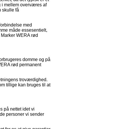
g i mellem overværes af
 skulle få
 forbindelse med
 samme måde essesentielt,
 af Marker WERA rød
de forbrugeres domme og på
er WERA rød permanent
retningens troværdighed.
 tillige kan bruges til at
på nettet idet vi
 de personer vi sender