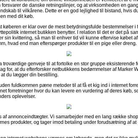
forsvarer de danske retningslinjer, og at virksomheden en gan
dskab til vilkårene. Dette er en god lejlighed til bistand, hvis du
en med dit køb.
t køberen er klar over de mest betydningsfulde bestemmelser i
yttepolitik internet butikken benytter. I relation til det er det på
sin kvittering, så man til enhver tid vil kunne eftervise købet
, hvad end man efterspørger produkter til en pige eller dreng.
ltra troværdige genveje til at fortolke en stor gruppe eksisteren
t slag for, at du efterforsker netbutikkens bedømmelser af Mark
at du lægger din bestilling.
en fuldkommen pæne metoder til at få et kig ind i internet for
net forretninger hvor du kan levere en vurdering af deres køb, som
unders oplevelser.
 af annonceindtægter. Vi samarbejder med en lang række shops 
es produkter, og tager imod betaling under forudsætning af at